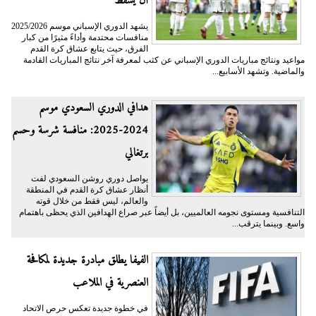
أن يسقط
يشهد الدوري الإسباني موسم 2025/2026
منافسات محتدمة وأداءً مثيرًا من كبار
الفرق، حيث يتابع عشاق كرة القدم
مواعيد ونتائج مباريات الدوري الإسباني عن كثب لمعرفة آخر نتائج المباريات القادمة
والماضية. وتشهد الأسابيع...
هدافي الدوري السعودي موسم
2024-2025: منافسة شرسة وحسم
برتغالي
يواصل دوري روشن السعودي لفت
أنظار عشاق كرة القدم في المنطقة
والعالم، ليس فقط من خلال قوته
التنافسية ومستوى نجومه العالميين، بل أيضاً عبر صراع الهدافين الذي يحظى باهتمام
واسع. وبينما يترقب...
الفيفا يطلق مبادرة جديدة لمكافحة
العنصرية في الملاعب
في خطوة جديدة تعكس حرص الاتحاد