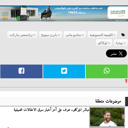
القيمة التسويقية
ساديو مانى
بايرن ميونخ
ترانسفير ماركت
بوجبا
لوكاكو
⇧
موضوعات متعلقة
مباشر الميركاتو.. تعرف على آخر أخبار سوق الانتقالات الصيفية