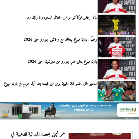
لماذا رفض لوكاكو عرض الهلال السعودى؟ وكيله يرد
رسميًا.. بايرن ميونخ يتعاقد مع رافائيل جيريرو حتى 2026
بايرن ميونخ يعلن ضم جيريرو من دورتموند حتى 2026
ساديو مانى يخسر 35 مليون يورو من قيمته بعد أول موسم في بايرن ميونخ
عمر أيمن يحصد الميدالية الذهبية في