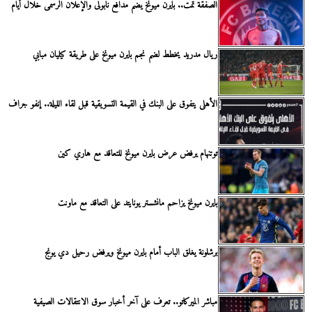
الصفقة تمت.. بايرن ميونخ يضم مدافع نابولى والإعلان الرسمى خلال أيام
ريال مدريد يخطط لضم نجم بايرن ميونخ على طريقة كيليان مبابي
الأهلى يتفوق على البنك في القيمة التسويقية قبل لقاء الليلة.. إنفو جراف
توتنهام يرفض عرض بايرن ميونخ للتعاقد مع هاري كين
بايرن ميونخ يزاحم مانشستر يونايتد على التعاقد مع ماونت
برشلونة يغلق الباب أمام بايرن ميونخ ويرفض رحيل دي يونج
مباشر الميركاتو.. تعرف على آخر أخبار سوق الانتقالات الصيفية