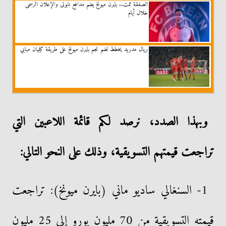
الصفقة تمت.. بايرن ميونخ يضم مدافع نابولى والإعلان الرسمى
خلال أيام
ريال مدريد يخطط لضم نجم بايرن ميونخ على طريقة كيليان مبابي
وبهذا الصدد، نرصد لكم قائمة اللاعبين التي
تراجعت قيمتهم التسويقية، وذلك على النحو التالي:
1- السنغالي ساديو ماني (بايرن ميونخ): تراجعت
قيمته التسويقية من 70 مليون يورو إلى 25 مليون