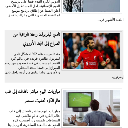
الدولي لكرة القدم فيفا على ترسيخ
القيم الإنسانية داخل المستطيل الأخضر،
أعلن الفيفا عن إطلاق برنامج موسع
لمكافحة العنصرية التي ما زالت تلاحق
اللعبة الأشهر في...
نادي ليفربول: رحلة تاريخية من
الصراع إلى المجد الأوروبي
منذ تأسيسه عام 1892، شكّل نادي
ليفربول ظاهرة فريدة في عالم كرة
القدم، تجسدت في قصة صعوده من رحم
الصراع إلى قمة المجد المحلي
والأوروبي. ولد النادي من أزمة داخل نادي
إيفرتون،...
مباريات اليوم مباشر نافذتك إلى قلب
عالم الكره تحديث مستمر
مباريات اليوم مباشر نافذتك إلى قلب
عالم الكره في عالمٍ تتلاشى فيه
المسافات بلمسة زر، أصبحت كرة
القدم، هذه اللعبة الساحرة، أقرب إلينا