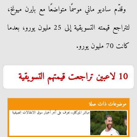
وقدّم ساديو ماني موسمًا متواضعًا مع بايرن ميونخ،
لتتراجع قيمته التسويقية إلى 25 مليون يورو، بعدما
كانت 70 مليون يورو.
10 لاعبين تراجعت قيمتهم التسويقية
موضوعات ذات صلة
مباشر الميركاتو.. تعرف على آخر أخبار سوق الانتقالات الصيفية