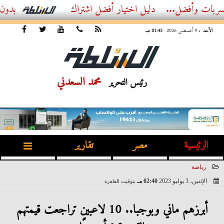
...
أفضل اشتراك IPTV بدون تقطيع 2026 – دليل المشاهد العصري
الأحد
، 9 أغسطس 2026
01:45 صـ
محمد السعدني
رئيس التحرير
الرئيسية
مصر
تقارير
رياضة
الإثنين، 3 يوليو 2023
02:40 مـ
بتوقيت القاهرة
2023-07-03 14:40:55
أبرزهم ماني وبوجبا.. 10 لاعبين تراجعت قيمتهم