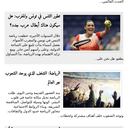
الحدث العالمي،...
تطور التنس في تونس والمغرب: هل
سيكون هناك أبطال عرب جدد؟
خلال السنوات الأخيرة، خطفت رياضة
التنس في تونس والمغرب الأضواء،
بفضل أسماء بدأت تلمع على الساحة
الدولية، وعلى رأسهم أُنس جابر. ومع
تزايد الاهتمام بهذه الرياضة، بدأ التساؤل
يطفو: هل نحن على...
الرياضة: الشغف الذي يوحد الشعوب
عبر العالم
منذ العصور القديمة وحتى اليوم، ظلت
الرياضة تحتل مكانة خاصة في قلوب
البشر، كونها وسيلة للتواصل، المنافسة
الشريفة، وبناء الروابط الاجتماعية.
تتجاوز الرياضة حدود الدول والثقافات،
وتوحد الشعوب خلف أهداف مشتركة ولحظات...