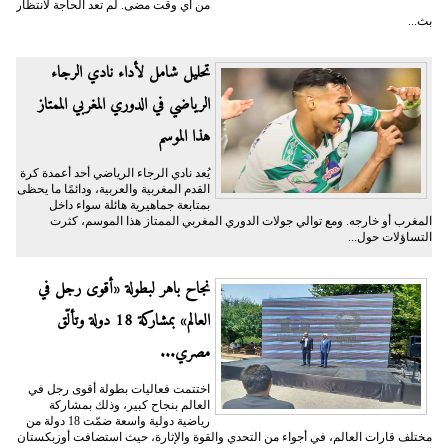
من أي وقت مضى. لم تعد الحاجة لانتظار
بث...
تحليل شامل لأداء نادي الرجاء
الرياضي في الدوري المغربي الممتاز
هذا الموسم
يُعد نادي الرجاء الرياضي أحد أعمدة كرة
القدم المغربية والعربية، ودائمًا ما يحظى
بمتابعة جماهيرية هائلة سواء داخل
المغرب أو خارجه. ومع توالي جولات الدوري المغربي الممتاز هذا الموسم، كثرت
التساؤلات حول...
نجاح باهر لبطولة «أقوى رجل في
العالم» بمشاركة 18 دولة وتألّق
مصري...
اختتمت فعاليات بطولة أقوى رجل في
العالم بنجاح كبير، وذلك بمشاركة
رياضية دولية واسعة ضمّت 18 دولة من
مختلف قارات العالم، في أجواء من التحدي والقوة والإثارة، حيث استضافت أوزبكستان