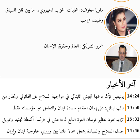
ماريا معلوف: انتخابات الحزب الجمهوري.. ما بين قلق السباق
وطيف ترامب
عمرو الشوبكي: العالم وحقوق الإنسان
آخر الأخبار
يونيفيل تؤكد دعمها للجيش اللبناني في مواجهة السلاح غير القانوني وتحذر من ا
14:24
نائب لبناني: على إيران احترام سيادة لبنان والتعامل عبر مؤسساته فقط
19:50
تزايد نفوذ تنظيم فرسان العزة التابع لـ داعش في فرنسا: أنشطة تجنيد وتمويل
16:32
جدل السلاح والسيادة يشعل سجالا علنيا بين وزيري خارجية لبنان وإيران
14:46