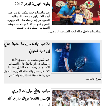
بطولة الجمهورية للجودو 2017
بعد منافسات قوية تمكن اللاعب عمر
أيمن الشبراوي من حصد الميدالية
الذهبية في إطار منافسات الجمهورية
للحودو لمواليد ٢٠١٧ وذلك بعد خوضه
العديد من المباريات. وأقيمت
المنافسات داخل صالة اتحاد الشرطة الرياضي...
ملاعب البادل ,, رياضة حديثة تحتاج
إلى تنفيذ احترافي
كيف يُصنع ملعب بادل يحقق الأداء
والمتانة في آنٍ واحد؟ خلال السنوات
الأخيرة، شهدت رياضة البادل انتشارًا
لافتًا في مصر والمنطقة العربية، لتتحول
من رياضة حديثة نسبيًا إلى واحدة من
أسرع الألعاب...
مواعيد ونتائج مباريات الدوري
الإسباني القادمة وريال مدريد كاد