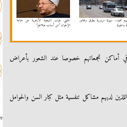
يوم العيد.. سيولة مرورية بطرق ومحاور
المفتي: غياب المنهجية الأزهرية عن جماعة
ة والجيزة
الإخوان ”من أسباب ضلالهم”
ع في أماكن تجمعاتهم خصوصا عند الشعور بأعراض
للذين لديهم مشاكل تنفسية مثل كبار السن والحوامل
by