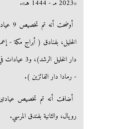
«2023 مـ - 1444 هـ».
الخليل، بفنادق ( أبراج مكة - إعمار
دار الخليل الر
- رمادا دار الفائزين ).
أضافت أنه تم تخصيص عيادتين لل
رويال، والثانية بفندق المرسي.