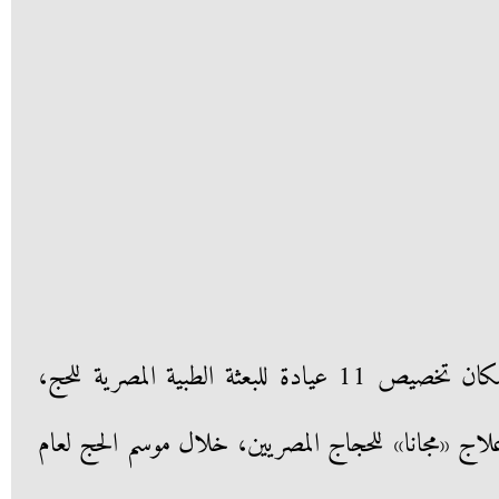
كانت أعلنت وزارة الصحة والسكان تخصيص 11 عيادة للبعثة الطبية المصرية للحج،
«مجانا» للحجاج المصريين، خلال موسم الحج لعام