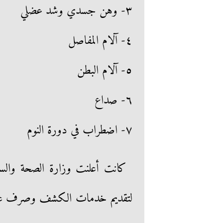
٣- وهن جسدي وشد عضلي
٤- آلام المفاصل
٥- آلام البطن
٦- صداع
٧- اضطراب في دورة النوم
لتقديم خدمات الكشف وصرف علاج 