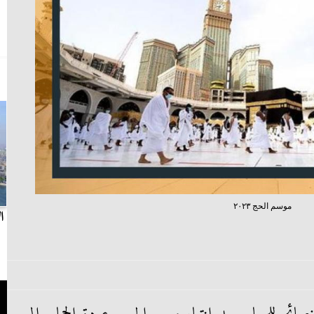
موسم الحج ٢٠٢٣
بث مباشر.. مباراة الزمالك وسيراميكا كليوباترا في
ا
الدوري