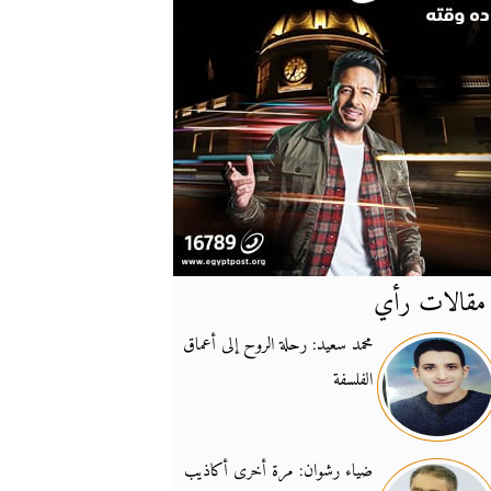
مقالات رأي
آخر
الأخبار
محمد سعيد: رحلة الروح إلى أعماق
الفلسفة
يونيفيل تؤكد دعمها ل
14:24
نائب لبناني: على إير
19:50
ضياء رشوان: مرة أخرى أكاذيب
تزايد نفوذ تنظيم فرس
16:32