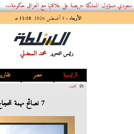
ؤول: المملكة حريصة على علاقتها مع العراق حكومة...
الأربعاء
، 5 أغسطس 2026
11:10 مـ
محمد السعدني
رئيس التحرير
الرئيسية
مصر
تقارير
لايت
2023-07-01 11:06:11
7 نصائح مهمة للحجاج بعد العودة لمنازلهم لتجنب الأمراض