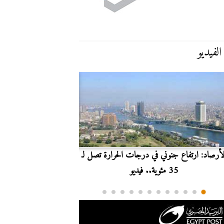
الفيديو
لأرصاد: ارتفاع جنوني في درجات الحرارة تصل لـ
بث مباشر.. مشاهدة مبارا
35 مئوية.. فيديو
الدوري ا