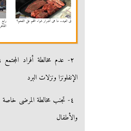
فى العيد.. ما هى أضرار شواء اللحم على الفحم؟
رابع 
القاهر
٢- عدم مخالطة أفراد المجتم
الإنفلونزا ونزلات البرد
٤- تجنب مخالطة المرضى خاصة ا
والأطفال