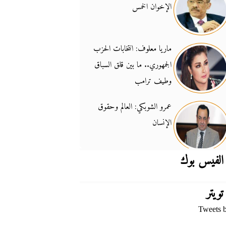
الإخوان الخمس
جدل السلاح والسيادة
14:46
ماريا معلوف: انتخابات الحزب
الجمهوري.. ما بين قلق السباق
وطيف ترامب
عمرو الشوبكي: العالم وحقوق
الإنسان
الفيس بوك
تويتر
Tweets 