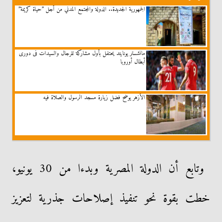
الجمهورية الجديدة.. الدولة والمجتمع المدني من أجل ”حياة كريمة”
مانشستر يونايتد يحتفل بأول مشاركة للرجال والسيدات فى دورى
أبطال أوروبا
الأزهر يوضح فضل زيارة مسجد الرسول والصلاة فيه
وتابع أن الدولة المصرية وبدءا من 30 يونيو،
خطت بقوة نحو تنفيذ إصلاحات جذرية لتعزيز