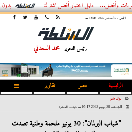
ل...
أفضل اشتراك IPTV بدون تقطيع 2026 – دليل المشاهد العصري
الخميس
، 6 أغسطس 2026
12:50 صـ
محمد السعدني
رئيس التحرير
الرئيسية
مصر
تقارير
توك شو
الجمعة، 30 يونيو 2023
05:17 مـ
بتوقيت القاهرة
2023-06-30 17:17:20
”شباب البرلمان”: 30 يونيو ملحمة وطنية تصدت