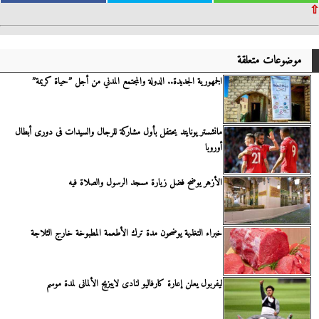
⇧
موضوعات متعلقة
الجمهورية الجديدة.. الدولة والمجتمع المدني من أجل ”حياة كريمة”
مانشستر يونايتد يحتفل بأول مشاركة للرجال والسيدات فى دورى أبطال
أوروبا
الأزهر يوضح فضل زيارة مسجد الرسول والصلاة فيه
خبراء التغذية يوضحون مدة ترك الأطعمة المطبوخة خارج الثلاجة
ليفربول يعلن إعارة كارفاليو لنادى لايبزيج الألمانى لمدة موسم