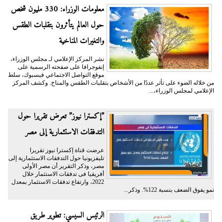
معلومات الوزراء: 330 مليون شخص
حول العالم يتأثرون بتقلبات الطقس
والتغيرات المناخية
نشر المركز الإعلامي لـ مجلس الوزراء،
إنفوجرافا على صفحته الرسمية على
موقع التواصل الاجتماعي فيسبوك، سلط
من خلاله الضوء على تأثر عددًا من الأشخاص بتقلبات الطقس والمناخ. وكشف المركز
الإعلامي لمجلس الوزراء،...
”إكسترا نيوز” تعرض تقريرا حول
التدفقات الاستثمارية إلى مصر
عرضت قناة إكسترا نيوز تقريرا
تليفزيونيا حول التدفقات الاستثمارية إلى
مصر، وذكر التقرير أن مصر الأولى
أفريقيا فى تدفقات الاستثمار خلال
2022، وارتفاع تدفقات الاستثمار بمعدل
نمو يفوق الضعف بنسبة 122%. وذكر...
الرئيس السيسي: تطوير طريق