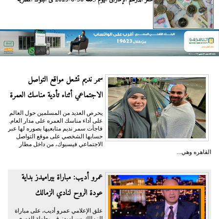
سعر الدرهم الإماراتى اليوم الجمعة 30-6-2023 فى البنوك المصرية
سمر نديم تشعل مواقع التواصل
الاجتماعي أثناء تأدية مناسك العمرة
يحرص العديد من المسلمين حول العالم
على أداء مناسك العمره على مدار العام.
فاجأت سمر نديم متابعيها بصوره لها عبر
حسابها الشخصي على موقع التواصل
الاجتماعي فيسبوك، من داخل مطار
القاهره وهي...
عمرو أديب: مباراة بيراميدز بداية
عودة الروح لنادي الزمالك
علق الإعلامي عمرو أديب، على مباراة
الزمالك وبيراميدز في بطولة الدوري