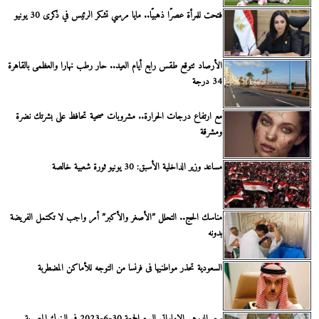
فتحت للمرأة عصرًا ذهبيًا.. مايا مرسي تشكر الرئيس في ذكرى 30 يونيو
الأرصاد تتوقع طقس رابع أيام العيد.. حار رطب نهارا والعظمى بالقاهرة
34 درجة
مع ارتفاع درجات الحرارة.. مشروبات صحية تحافظ على بشرتك نضرة
ومشرقة
مساعد وزير الداخلية الأسبق: 30 يونيو ثورة شعبية خالصة
مناسك الحج.. التحلل ”الأصغر والأكبر” أمر واجب لا تكتمل الفريضة
بدونه
السعودية تحذر مواطنيها فى فرنسا من التوجه للأماكن المضطربة