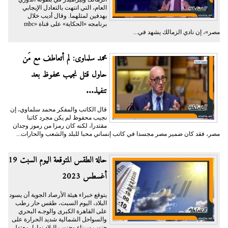
العام، التي انتهت بالتعادل الإيجابي
بهدفين لمثلهما. وقال أديب خلال
برنامجه «الحكاية» على قناة «mbc
مصر»، إن نادي الزمالك يشهد في...
محمد سلماوى: لم أتعاطف مع مَن
حاول قتل نجيب محفوظ بعد
تنفيذ...
قال الكاتب والمفكر محمد سلماوي، إن
نجيب محفوظ لم يكن مجرد كاتبا
مقتدرا، لكنه كان رمزا من رموز وجدان
مصر، فقد كان ضمير مصر مجسدا في كاتب إنساني محبا للبلد والشعب والحارات...
حالة الطقس المتوقعة اليوم السبت 19
أغسطس 2023
يتوقع خبراء هيئة الأرصاد الجوية أن يسود
البلاد، اليوم السبت، طقس حار رطب
على القاهرة الكبرى والوجـه البحري
والسواحل الشمالية شديد الحرارة على
جنوب سيناء وجنوب البلاد نهارا، معتدل