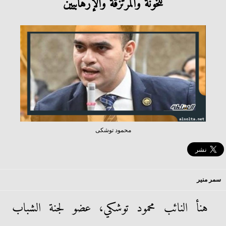
للخونة والمرتزقة والإرهابيين
محمود توشكى
سمر منير
هنأ النائب محمود توشكي، عضو لجنة الشباب