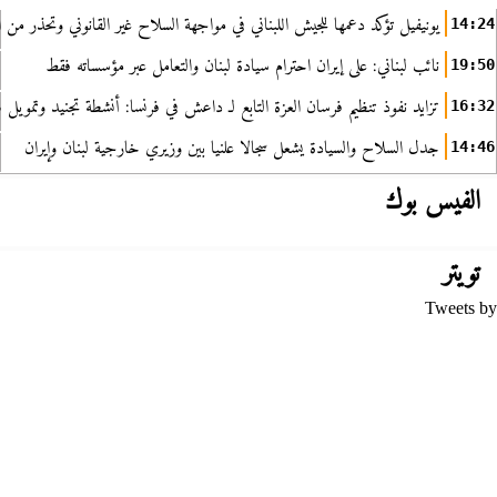
يونيفيل تؤكد دعمها للجيش اللبناني في مواجهة السلاح غير القانوني وتحذر من ا
14:24
نائب لبناني: على إيران احترام سيادة لبنان والتعامل عبر مؤسساته فقط
19:50
تزايد نفوذ تنظيم فرسان العزة التابع لـ داعش في فرنسا: أنشطة تجنيد وتمويل
16:32
جدل السلاح والسيادة يشعل سجالا علنيا بين وزيري خارجية لبنان وإيران
14:46
الفيس بوك
تويتر
Tweets by