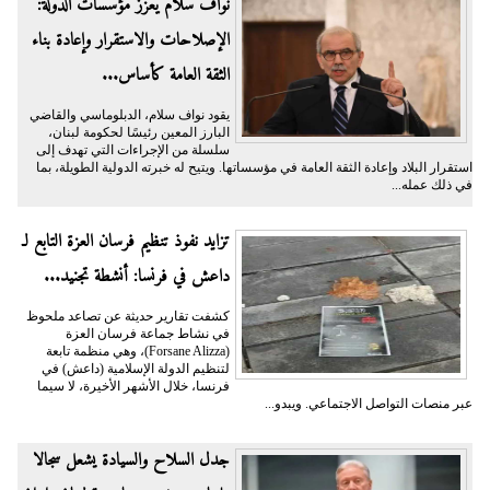
نواف سلام يعزز مؤسسات الدولة:
الإصلاحات والاستقرار وإعادة بناء
الثقة العامة كأساس...
يقود نواف سلام، الدبلوماسي والقاضي
البارز المعين رئيسًا لحكومة لبنان،
سلسلة من الإجراءات التي تهدف إلى
استقرار البلاد وإعادة الثقة العامة في مؤسساتها. ويتيح له خبرته الدولية الطويلة، بما
في ذلك عمله...
تزايد نفوذ تنظيم فرسان العزة التابع لـ
داعش في فرنسا: أنشطة تجنيد...
كشفت تقارير حديثة عن تصاعد ملحوظ
في نشاط جماعة فرسان العزة
(Forsane Alizza)، وهي منظمة تابعة
لتنظيم الدولة الإسلامية (داعش) في
فرنسا، خلال الأشهر الأخيرة، لا سيما
عبر منصات التواصل الاجتماعي. ويبدو...
جدل السلاح والسيادة يشعل سجالا