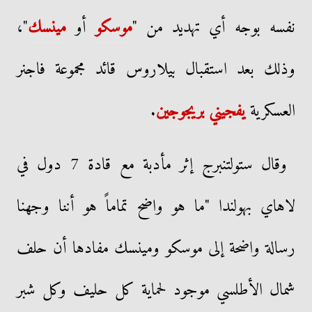
نفسه بوجه أي تهديد من "
موسكو
أو
مينسك
"،
وذلك بعد استقبال بيلاروس قائد مجموعة فاجنر
العسكرية
يفجيني بريجوجين
.
وقال ستولتنبرج إثر مأدبة مع قادة 7 دول في
لاهاي بهولندا "ما هو واضح تماماً هو أننا وجهنا
رسالة واضحة إلى موسكو ومينسك مفادها أن حلف
شمال الأطلسي موجود لحماية كل حليف وكل شبر