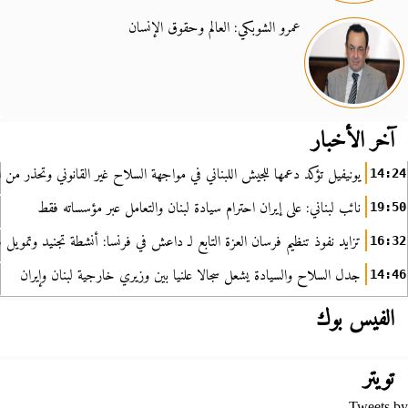
عمرو الشوبكي: العالم وحقوق الإنسان
آخر الأخبار
يونيفيل تؤكد دعمها للجيش اللبناني في مواجهة السلاح غير القانوني وتحذر من ا
14:24
نائب لبناني: على إيران احترام سيادة لبنان والتعامل عبر مؤسساته فقط
19:50
تزايد نفوذ تنظيم فرسان العزة التابع لـ داعش في فرنسا: أنشطة تجنيد وتمويل
16:32
جدل السلاح والسيادة يشعل سجالا علنيا بين وزيري خارجية لبنان وإيران
14:46
الفيس بوك
تويتر
Tweets by