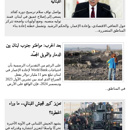
اللبنانية
يواصل نواف سلام ترسيخ دوره كقائد
يسعى إلى إصلاح عميق في لبنان. فمنذ
توليه منصبه، وضع أولويات واضحة تتركز
حول التعافي الاقتصادي، وإعادة الإعمار، والحكم الرشيد. وتشمل خطته إعادة بناء
المناطق المتضررة،...
بعد الحرب: مواطنو جنوب لبنان بين
الدمار والتمويل المجمّد
على الرغم من التقديرات الرسمية بأن
احتياجات World Bank لإعادة الإعمار في
لبنان تبلغ نحو 11 مليار دولار بفعل
الصراع الذي امتد بين تشرين الأول 2023
وديسمبر 2024، فإن الواقع على الأرض
في المناطق...
تعزيز كبير للجيش اللبناني.. ما وراء
الخطوة؟
يشهد الجيش اللبناني في الآونة الأخيرة
تحركًا واسعًا لتعزيز انتشاره وقدراته في