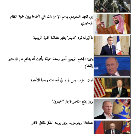
ولي العهد السعودي يدعم الإجراءات التي اتخذها بوتين لحماية النظام
الدستوري
ماكرون: تمرد ”فاجنر” يظهر هشاشة القوة الروسية
بوتين: المجتمع الروسي أظهر وحدة عميقة وأثبت أنه يدافع عن الدستور
والنظام
بايدن: الغرب ليس له يد في أحداث روسيا الأخيرة
بوتين يمنح عناصر فاجنر ”خيارين”
متجاهلا بريغوجين.. بوتين يوجه الشكر لمقاتلي فاغنر