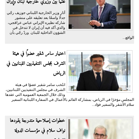
علنيا بين وزيري خارجية لبنان وإيران
أثار وزير الخارجية اللبناني جوزيف رجّي
جدلًا واسعًا بعد تعليقه على منشور
شاركه نظيره الإيراني عباس عراقجي،
والذي أكد فيه أن إيران لا تتدخل في
الشؤون الداخلية للبنان. وردّ رجّي بأن
الواقع...
اختيار سامر شقير عضوًا في هيئة
الشرف بمجلس التنفيذيين اللبنانيين في
الرياض
انتُخب سامر شقير عضوًا في هيئة
الشرف في مجلس التنفيذيين اللبنانيين،
وذلك خلال الجمعية العمومية التي عقدها
المجلس مؤخرًا في الرياض، بمشاركة القائم بالأعمال في السفارة اللبنانية السفير
سلام الأشقر والسفير فؤاد...
خطوات إصلاحية متدرجة يقودها
نواف سلام في مؤسسات الدولة