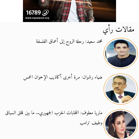
مقالات رأي
محمد سعيد: رحلة الروح إلى أعماق الفلسفة
ضياء رشوان: مرة أخرى أكاذيب الإخوان الخمس
ماريا معلوف: انتخابات الحزب الجمهوري.. ما بين قلق السباق
وطيف ترامب