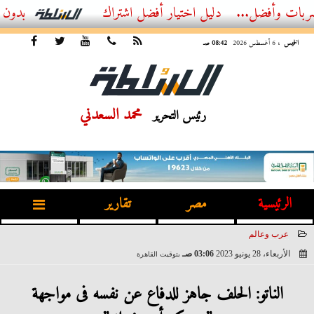
ضل...
أفضل اشتراك IPTV بدون تقطيع 2026 – دليل المشاهد العصري
الخميس
، 6 أغسطس 2026
08:42 صـ
محمد السعدني
رئيس التحرير
الرئيسية
مصر
تقارير
عرب وعالم
الأربعاء، 28 يونيو 2023
03:06 صـ
بتوقيت القاهرة
2023-06-28 03:06:24
الناتو: الحلف جاهز للدفاع عن نفسه فى مواجهة