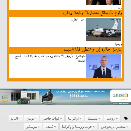
بوتين
يراوغ بـ”رسائل متضاربة” وبايدن يراقب
رغم الحظر..
روسيا
سترسل طائرة إلى واشنطن لهذا السبب
ستولتنبرغ: لاينبغى الاستهانة بروسيا عقب محاولة التمرد المسلح
الفاشلة
روسيا
مينسك
اوكرانيا
قوات فاجنر
بوتين
الناتو
يفجيني بريجوجين
حرب روسيا واوكرانيا
كييف
موسكو