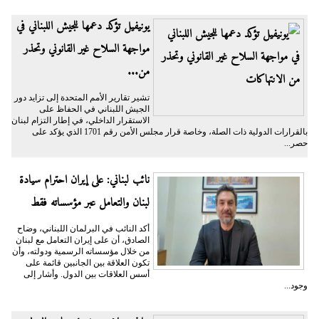
يونيفيل تؤكد دعمها للجيش اللبناني في
مواجهة السلاح غير القانوني وتحذر
من...
تشير تقارير الأمم المتحدة إلى تزايد دور
الجيش اللبناني في الحفاظ على
الاستقرار الداخلي، في إطار التزام لبنان
بالقرارات الدولية ذات الصلة، وخاصة قرار مجلس الأمن رقم 1701 الذي يؤكد على
حصر...
نائب لبناني: على إيران احترام سيادة
لبنان والتعامل عبر مؤسساته فقط
أكد النائب في البرلمان اللبناني، وضاح
الصادق، أن على إيران التعامل مع لبنان
من خلال مؤسساته الرسمية ودولته، وأن
تكون العلاقة بين الجانبين قائمة على
أسس العلاقات بين الدول. وأشار إلى
وجود...