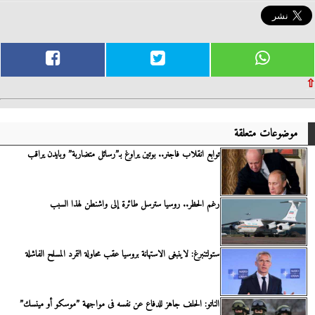
⇧
موضوعات متعلقة
توابع انقلاب فاجنر.. بوتين يراوغ بـ”رسائل متضاربة” وبايدن يراقب
رغم الحظر.. روسيا سترسل طائرة إلى واشنطن لهذا السبب
ستولتنبرغ: لاينبغى الاستهانة بروسيا عقب محاولة التمرد المسلح الفاشلة
الناتو: الحلف جاهز للدفاع عن نفسه فى مواجهة ”موسكو أو مينسك”