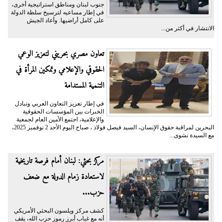
جنوب لبنان ومناطق استراتيجية أخرى،
في إطار مساعيه لترسيخ سلطة الدولة
على كامل أراضيها. وأعاد الجيش
الانتشار في أكثر من...
تعاون مصري بحريني لتعزيز الوعي
الحقوقي والإعلامي وتمكين المرأة في
التنمية المستدامة
في إطار تعزيز التعاون العربي وتبادل
الخبرات بين المؤسسات الحقوقية
والإعلامية، اجتمع الأمين العام لجمعية
البحرين لمراقبة حقوق الإنسان، السيد فيصل فولاذ ، صباح اليوم الأحد 2 نوفمبر 2025،
مع السيدة نشوى...
مركز بحثي: لبنان أمام فرصة تاريخية
لاستعادة زمام الدولة مع ضعف
حزب...
كشف مركز ويلسون البحثي الأمريكي
أنه مع غياب أبرز رموز حزب الله، يقف