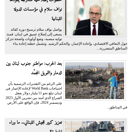
نواف سلام في مؤسسات الدولة
اللبنانية
يواصل نواف سلام ترسيخ دوره كقائد
يسعى إلى إصلاح عميق في لبنان. فمنذ
توليه منصبه، وضع أولويات واضحة تتركز
حول التعافي الاقتصادي، وإعادة الإعمار، والحكم الرشيد. وتشمل خطته إعادة بناء
المناطق المتضررة،...
بعد الحرب: مواطنو جنوب لبنان بين
الدمار والتمويل المجمّد
على الرغم من التقديرات الرسمية بأن
احتياجات World Bank لإعادة الإعمار في
لبنان تبلغ نحو 11 مليار دولار بفعل
الصراع الذي امتد بين تشرين الأول 2023
وديسمبر 2024، فإن الواقع على الأرض
في المناطق...
تعزيز كبير للجيش اللبناني.. ما وراء
الخطوة؟