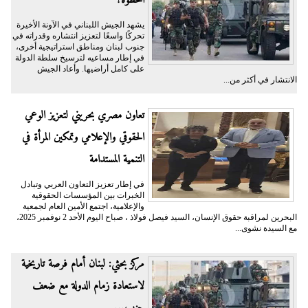
يشهد الجيش اللبناني في الآونة الأخيرة
تحركًا واسعًا لتعزيز انتشاره وقدراته في
جنوب لبنان ومناطق استراتيجية أخرى،
في إطار مساعيه لترسيخ سلطة الدولة
على كامل أراضيها. وأعاد الجيش
الانتشار في أكثر من...
تعاون مصري بحريني لتعزيز الوعي
الحقوقي والإعلامي وتمكين المرأة في
التنمية المستدامة
في إطار تعزيز التعاون العربي وتبادل
الخبرات بين المؤسسات الحقوقية
والإعلامية، اجتمع الأمين العام لجمعية
البحرين لمراقبة حقوق الإنسان، السيد فيصل فولاذ ، صباح اليوم الأحد 2 نوفمبر 2025،
مع السيدة نشوى...
مركز بحثي: لبنان أمام فرصة تاريخية
لاستعادة زمام الدولة مع ضعف
حزب...