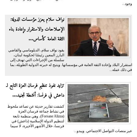
وجود...
نواف سلام يعزز مؤسسات الدولة:
الإصلاحات والاستقرار وإعادة بناء
الثقة العامة كأساس...
يقود نواف سلام، الدبلوماسي والقاضي
البارز المعين رئيسًا لحكومة لبنان،
سلسلة من الإجراءات التي تهدف إلى
استقرار البلاد وإعادة الثقة العامة في مؤسساتها. ويتيح له خبرته الدولية الطويلة، بما
في ذلك عمله...
تزايد نفوذ تنظيم فرسان العزة التابع لـ
داعش في فرنسا: أنشطة تجنيد...
كشفت تقارير حديثة عن تصاعد ملحوظ
في نشاط جماعة فرسان العزة
(Forsane Alizza)، وهي منظمة تابعة
لتنظيم الدولة الإسلامية (داعش) في
فرنسا، خلال الأشهر الأخيرة، لا سيما
عبر منصات التواصل الاجتماعي. ويبدو...