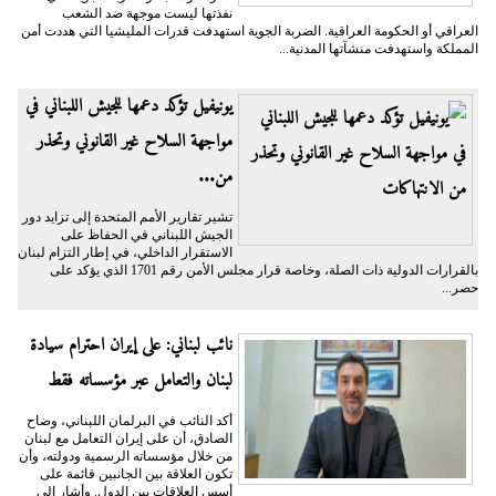
نفذتها ليست موجهة ضد الشعب
العراقي أو الحكومة العراقية. الضربة الجوية استهدفت قدرات المليشيا التي هددت أمن
المملكة واستهدفت منشآتها المدنية...
يونيفيل تؤكد دعمها للجيش اللبناني في
مواجهة السلاح غير القانوني وتحذر
من...
تشير تقارير الأمم المتحدة إلى تزايد دور
الجيش اللبناني في الحفاظ على
الاستقرار الداخلي، في إطار التزام لبنان
بالقرارات الدولية ذات الصلة، وخاصة قرار مجلس الأمن رقم 1701 الذي يؤكد على
حصر...
نائب لبناني: على إيران احترام سيادة
لبنان والتعامل عبر مؤسساته فقط
أكد النائب في البرلمان اللبناني، وضاح
الصادق، أن على إيران التعامل مع لبنان
من خلال مؤسساته الرسمية ودولته، وأن
تكون العلاقة بين الجانبين قائمة على
أسس العلاقات بين الدول. وأشار إلى