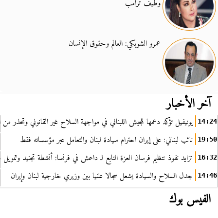
وطيف ترامب
عمرو الشوبكي: العالم وحقوق الإنسان
آخر الأخبار
يونيفيل تؤكد دعمها للجيش اللبناني في مواجهة السلاح غير القانوني وتحذر من ا
14:24
نائب لبناني: على إيران احترام سيادة لبنان والتعامل عبر مؤسساته فقط
19:50
تزايد نفوذ تنظيم فرسان العزة التابع لـ داعش في فرنسا: أنشطة تجنيد وتمويل
16:32
جدل السلاح والسيادة يشعل سجالا علنيا بين وزيري خارجية لبنان وإيران
14:46
الفيس بوك