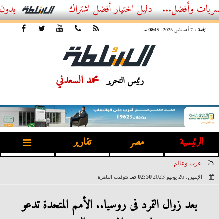
فضل...
أفضل اشتراك IPTV بدون تقطيع 2026 – دليل المشاهد العصري
الجمعة
، 7 أغسطس 2026
08:43 مـ
محمد السعدني
رئيس التحرير
الرئيسية
مصر
تقارير
عرب وعالم
الإثنين، 26 يونيو 2023
02:50 صـ
بتوقيت القاهرة
2023-06-26 02:50:44
بعد زوال التمرد فى روسيا.. الأمم المتحدة تدعو