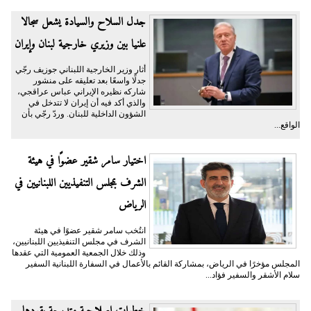
جدل السلاح والسيادة يشعل سجالا
علنيا بين وزيري خارجية لبنان وإيران
أثار وزير الخارجية اللبناني جوزيف رجّي
جدلًا واسعًا بعد تعليقه على منشور
شاركه نظيره الإيراني عباس عراقجي،
والذي أكد فيه أن إيران لا تتدخل في
الشؤون الداخلية للبنان. وردّ رجّي بأن
الواقع...
اختيار سامر شقير عضوًا في هيئة
الشرف بمجلس التنفيذيين اللبنانيين في
الرياض
انتُخب سامر شقير عضوًا في هيئة
الشرف في مجلس التنفيذيين اللبنانيين،
وذلك خلال الجمعية العمومية التي عقدها
المجلس مؤخرًا في الرياض، بمشاركة القائم بالأعمال في السفارة اللبنانية السفير
سلام الأشقر والسفير فؤاد...
خطوات إصلاحية متدرجة يقودها