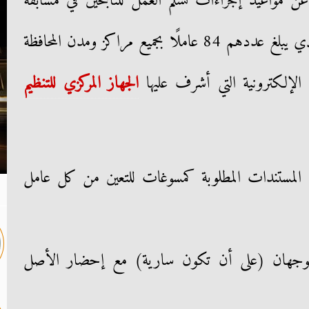
ن مواعيد إجراءات تسلم العمل للناجحين في مسابقة
العمال 2022م بمحافظة الغربية والذي يبلغ عددهم 84 عاملًا بجميع مراكز ومدن المحافظة
لإلكترونية التي أشرف عليها
الجهاز المركزي للتنظيم
 المستندات المطلوبة كمسوغات للتعين من كل عامل
 الوجهان (على أن تكون سارية) مع إحضار الأصل