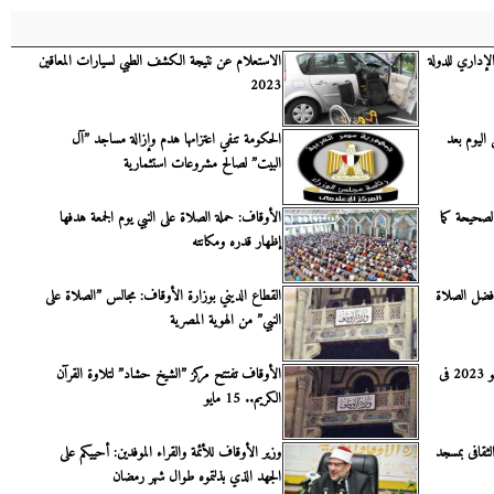
الإداري للدولة
الاستعلام عن نتيجة الكشف الطبي لسيارات المعاقين
2023
اليوم بعد
الحكومة تنفي اعتزامها هدم وإزالة مساجد ”آل
البيت” لصالح مشروعات استثمارية
الصحيحة كما
الأوقاف: حملة الصلاة على النبي يوم الجمعة هدفها
إظهار قدره ومكانته
فضل الصلاة
القطاع الديني بوزارة الأوقاف: مجالس ”الصلاة على
النبي” من الهوية المصرية
مواقيت الصلاة اليوم الأربعاء 17 مايو 2023 فى
الأوقاف تفتتح مركز ”الشيخ حشاد” لتلاوة القرآن
الكريم.. 15 مايو
لثقافى بمسجد
وزير الأوقاف للأئمة والقراء الموفدين: أحييكم على
الجهد الذي بذلتموه طوال شهر رمضان