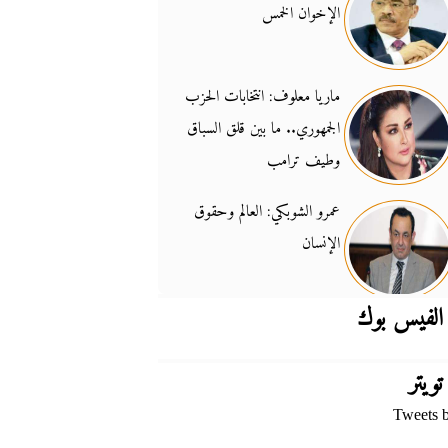
الإخوان الخمس
جدل السلاح والسيادة
14:46
ماريا معلوف: انتخابات الحزب
الجمهوري.. ما بين قلق السباق
وطيف ترامب
عمرو الشوبكي: العالم وحقوق
الإنسان
الفيس بوك
تويتر
Tweets 