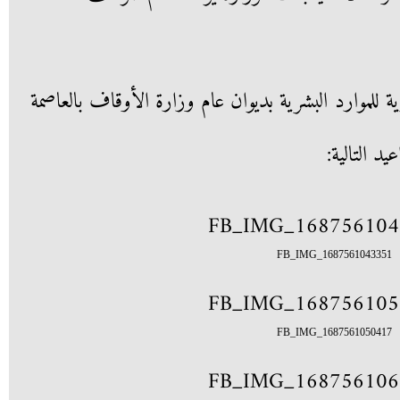
كزية للموارد البشرية بديوان عام وزارة الأوقاف بالعاصمة
يد التالية:
FB_IMG_1687561043351
FB_IMG_1687561050417