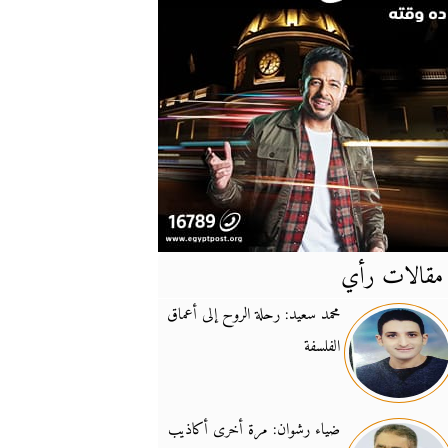
مقالات رأي
آخر
الأخبار
محمد سعيد: رحلة الروح إلى أعماق
الفلسفة
يونيفيل تؤكد دعمها ل
14:24
نائب لبناني: على إير
19:50
ضياء رشوان: مرة أخرى أكاذيب
تزايد نفوذ تنظيم فرس
16:32