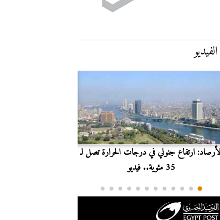
الفيديو
لأرصاد: ارتفاع جنوني في درجات الحرارة تصل لـ
بث مباشر.. مشاهدة مبارا
35 مئوية.. فيديو
الدوري ا