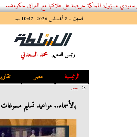
ول: المملكة حريصة على علاقتها مع العراق حكومة...
السبت
، 8 أغسطس 2026
10:47 صـ
محمد السعدني
رئيس التحرير
الرئيسية
مصر
تقارير
مصر
2023-06-24 02:22:46
بالأسماء.. مواعيد تسليم مسوغات ا