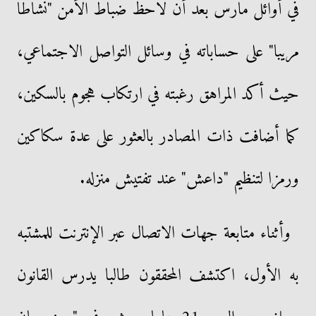
في أوائل مارس بعد أن لاحظ ضباط الأمن "نشاطا
مريبا" على حساباته في وسائل التواصل الاجتماعي،
حيث أكد المراهق رغبته في ارتكاب هجوم بالسكين،
كما أضافت ذات المصادر بالعثور على عدة سكاكين
ورمزا لتنظيم "داعش" عند تفتيش منزله.
وأثناء متابعة جهات الاتصال عبر الإنترنت للمشتبه
به الأول، اكتشف المحققون طالبا يدرس القانون