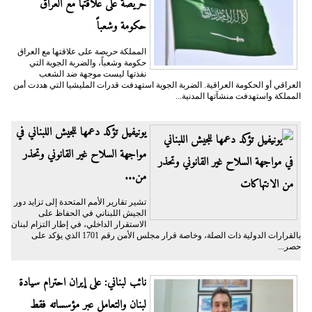
حريصة على علاقتها مع العراق
حكومة وشعباً
المملكة حريصة على علاقتها مع العراق
حكومة وشعباً، والضربة الجوية التي
نفذتها ليست موجهة ضد الشعب
العراقي أو الحكومة العراقية. الضربة الجوية استهدفت قدرات المليشيا التي هددت أمن
المملكة واستهدفت منشآتها المدنية...
يونيفيل تؤكد دعمها للجيش اللبناني في
مواجهة السلاح غير القانوني وتحذر
من...
تشير تقارير الأمم المتحدة إلى تزايد دور
الجيش اللبناني في الحفاظ على
الاستقرار الداخلي، في إطار التزام لبنان
بالقرارات الدولية ذات الصلة، وخاصة قرار مجلس الأمن رقم 1701 الذي يؤكد على
حصر...
نائب لبناني: على إيران احترام سيادة
لبنان والتعامل عبر مؤسساته فقط