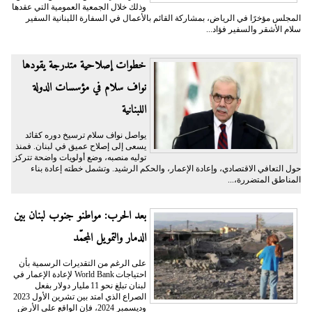
وذلك خلال الجمعية العمومية التي عقدها
المجلس مؤخرًا في الرياض، بمشاركة القائم بالأعمال في السفارة اللبنانية السفير
سلام الأشقر والسفير فؤاد...
خطوات إصلاحية متدرجة يقودها
نواف سلام في مؤسسات الدولة
اللبنانية
يواصل نواف سلام ترسيخ دوره كقائد
يسعى إلى إصلاح عميق في لبنان. فمنذ
توليه منصبه، وضع أولويات واضحة تتركز
حول التعافي الاقتصادي، وإعادة الإعمار، والحكم الرشيد. وتشمل خطته إعادة بناء
المناطق المتضررة،...
بعد الحرب: مواطنو جنوب لبنان بين
الدمار والتمويل المجمّد
على الرغم من التقديرات الرسمية بأن
احتياجات World Bank لإعادة الإعمار في
لبنان تبلغ نحو 11 مليار دولار بفعل
الصراع الذي امتد بين تشرين الأول 2023
وديسمبر 2024، فإن الواقع على الأرض