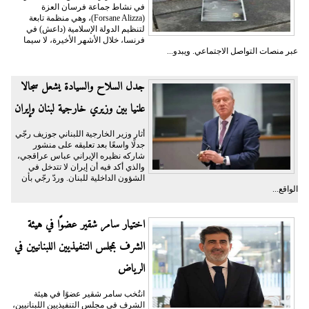
في نشاط جماعة فرسان العزة
(Forsane Alizza)، وهي منظمة تابعة
لتنظيم الدولة الإسلامية (داعش) في
فرنسا، خلال الأشهر الأخيرة، لا سيما
عبر منصات التواصل الاجتماعي. ويبدو...
جدل السلاح والسيادة يشعل سجالا
علنيا بين وزيري خارجية لبنان وإيران
أثار وزير الخارجية اللبناني جوزيف رجّي
جدلًا واسعًا بعد تعليقه على منشور
شاركه نظيره الإيراني عباس عراقجي،
والذي أكد فيه أن إيران لا تتدخل في
الشؤون الداخلية للبنان. وردّ رجّي بأن
الواقع...
اختيار سامر شقير عضوًا في هيئة
الشرف بمجلس التنفيذيين اللبنانيين في
الرياض
انتُخب سامر شقير عضوًا في هيئة
الشرف في مجلس التنفيذيين اللبنانيين،