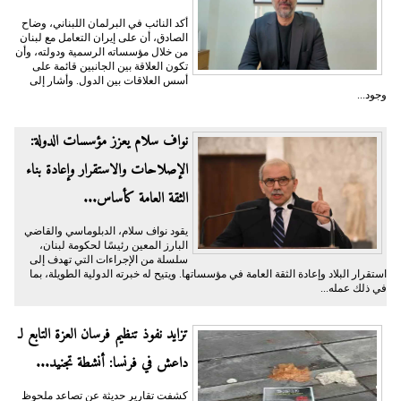
أكد النائب في البرلمان اللبناني، وضاح
الصادق، أن على إيران التعامل مع لبنان
من خلال مؤسساته الرسمية ودولته، وأن
تكون العلاقة بين الجانبين قائمة على
أسس العلاقات بين الدول. وأشار إلى
وجود...
نواف سلام يعزز مؤسسات الدولة:
الإصلاحات والاستقرار وإعادة بناء
الثقة العامة كأساس...
يقود نواف سلام، الدبلوماسي والقاضي
البارز المعين رئيسًا لحكومة لبنان،
سلسلة من الإجراءات التي تهدف إلى
استقرار البلاد وإعادة الثقة العامة في مؤسساتها. ويتيح له خبرته الدولية الطويلة، بما
في ذلك عمله...
تزايد نفوذ تنظيم فرسان العزة التابع لـ
داعش في فرنسا: أنشطة تجنيد...
كشفت تقارير حديثة عن تصاعد ملحوظ