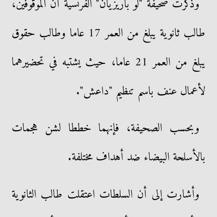
وذكرت صحيفة "لو باريزيان" الفرنسية أن الموقوفين،
طالب ثانوية يبلغ من العمر 17 عاما وطالب حقوق
يبلغ من العمر 21 عاما، حيث يشتبه في تحضيرهما
لأعمال عنف باسم تنظيم "داعش".
وبحسب الصحيفة، فإنهما خططا لشن هجمات
بالأسلحة البيضاء ضد أهداف مختلفة.
وأشارت إلى أن السلطات اعتقلت طالب الثانوية