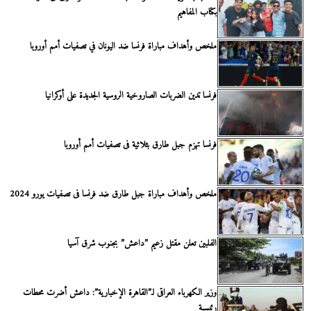
بكتاب المفاهيم
ملخص وأهداف مباراة فرنسا ضد اليونان في تصفيات أمم أوروبا
فرنسا تدين الضربات الصاروخية الروسية الجديدة على أوكرانيا
فرنسا تهزم جبل طارق بثلاثية فى تصفيات أمم أوروبا
ملخص وأهداف مباراة جبل طارق ضد فرنسا فى تصفيات يورو 2024
الفلبين تعلن مقتل زعيم ”داعش” بجنوب شرق آسيا
وزير الكهرباء العراقى لـ”القاهرة الإخبارية”: داعش أضرت محطات
رئيسية