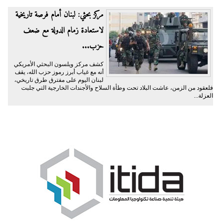
مركز بحثي: لبنان أمام فرصة تاريخية
لاستعادة زمام الدولة مع ضعف
حزب...
كشف مركز ويلسون البحثي الأمريكي
أنه مع غياب أبرز رموز حزب الله، يقف
لبنان اليوم على مفترق طرق تاريخي،
فلعقود من الزمن، عاشت البلاد تحت وطأة السلاح والأجندات الخارجية التي جلبت
العزلة...