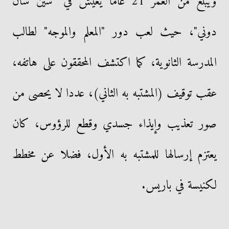
ويبلغ من العمر 21 عاما يعيش في "سين سان
دوني"، حيث لعب دور "المعلم والموجه" لطالب
المدرسة الثانوية، كما اكتشف المحققون على هاتفه،
عقب توقيف (المشتبه به الثاني)، عددا لا يحصى من
صور تعذيب وإيذاء جسدي وقطع للرؤوس، كان
يعتزم إرسالها للمشتبه به الأول، فضلا عن مخطط
لكنيسة في باريس.