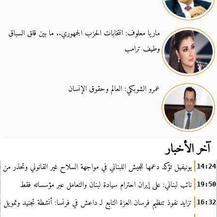
ماريا معلوف: انتخابات الحزب الجمهوري.. ما بين قلق السباق
وطيف ترامب
عمرو الشوبكي: العالم وحقوق الإنسان
آخر الأخبار
يونيفيل تؤكد دعمها للجيش اللبناني في مواجهة السلاح غير القانوني وتحذر من ا
14:24
نائب لبناني: على إيران احترام سيادة لبنان والتعامل عبر مؤسساته فقط
19:50
تزايد نفوذ تنظيم فرسان العزة التابع لـ داعش في فرنسا: أنشطة تجنيد وتمويل
16:32