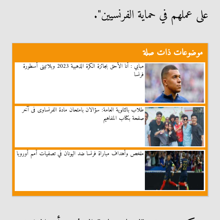
على عملهم في حماية الفرنسيين".
موضوعات ذات صلة
مبابي : أنا الأحق بجائزة الكرة الذهبية 2023 وبلاتينى أسطورة
فرنسا
طلاب بالثانوية العامة: سؤالان بامتحان مادة الفرنساوى فى آخر
صفحة بكتاب المفاهيم
ملخص وأهداف مباراة فرنسا ضد اليونان في تصفيات أمم أوروبا