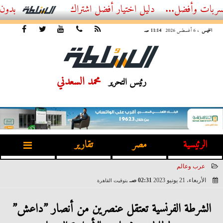
ضل...
أفضل اشتراك IPTV بدون تقطيع 2026 – دليل المشاهد العصري
الخميس
، 6 أغسطس 2026
11:14 صـ
محمد السعدني
رئيس التحرير
الرئيسية
مصر
تقارير
عرب وعالم
الأربعاء، 21 يونيو 2023
02:31 صـ
بتوقيت القاهرة
2023-06-21 02:31:11
الشرطة الفرنسية تعتقل عنصرين من أنصار ”داعش”