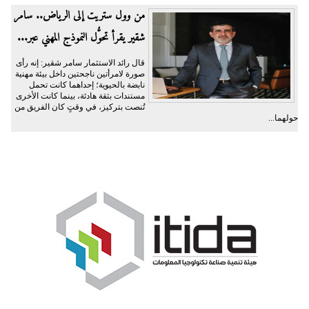
من وول ستريت إلى الرياض.. سامر
شقير يقرأ تحوُّل النموذج المهني عبر...
قال رائد الاستثمار سامر شقير: إنه رأى
صورة لامرأتين ناجحتين داخل بيئة مهنية
نابضة بالحيوية؛ إحداهما كانت تحمل
مستندات بثقة هادئة، بينما كانت الأخرى
تُنصت بتركيز، في وقتٍ كان الفريق من
حولهما...