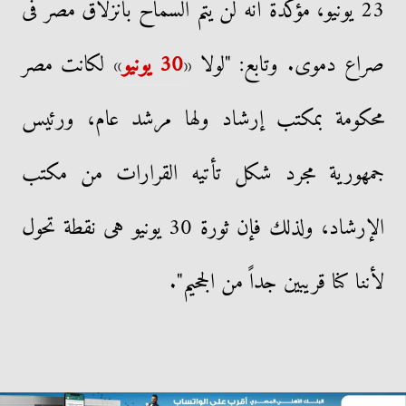
23 يونيو، مؤكدة أنه لن يتم السماح بانزلاق مصر فى
صراع دموى. وتابع: "لولا «
30 يونيو
» لكانت مصر
محكومة بمكتب إرشاد ولها مرشد عام، ورئيس
جمهورية مجرد شكل تأتيه القرارات من مكتب
الإرشاد، ولذلك فإن ثورة 30 يونيو هى نقطة تحول
لأننا كنا قريبين جداً من الجحيم".