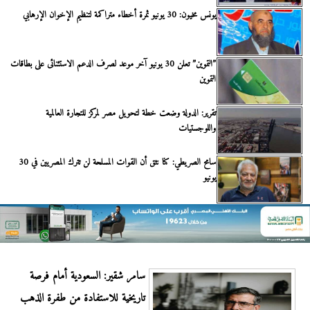
يونس مخيون: 30 يونيو ثمرة أخطاء متراكمة لتنظيم الإخوان الإرهابي
”التموين” تعلن 30 يونيو آخر موعد لصرف الدعم الاستثنائى على بطاقات
التموين
تقرير: الدولة وضعت خطة لتحويل مصر لمركز للتجارة العالمية
واللوجستيات
سامح الصريطي: كنا نثق أن القوات المسلحة لن تترك المصريين في 30
يونيو
سامر شقير: السعودية أمام فرصة
تاريخية للاستفادة من طفرة الذهب