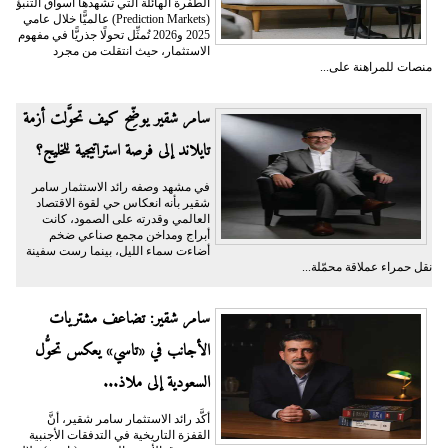
الطفرة الهائلة التي تشهدها أسواق التنبؤ
(Prediction Markets) عالميًّا خلال عامي
2025 و2026 تُمثِّل تحولًا جذريًّا في مفهوم
الاستثمار، حيث انتقلت من مجرد
منصات للمراهنة على...
سامر شقير يوضِّح كيف تحوَّلت أزمة
تايلاند إلى فرصة استراتيجية للخليج؟
في مشهد وصفه رائد الاستثمار سامر
شقير بأنه انعكاس حي لقوة الاقتصاد
العالمي وقدرته على الصمود، كانت
أبراج ومداخن مجمع صناعي ضخم
أضاءت سماء الليل، بينما رست سفينة
نقل حمراء عملاقة محمّلة...
سامر شقير: تضاعف مشتريات
الأجانب في «تاسي» يعكس تحوُّل
السعودية إلى ملاذ...
أكَّد رائد الاستثمار سامر شقير، أنَّ
القفزة التاريخية في التدفقات الأجنبية