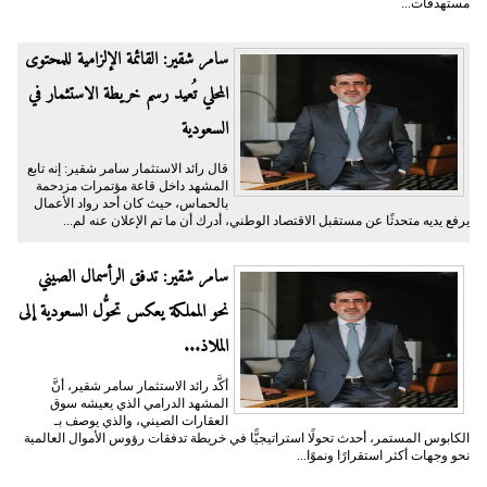
مستهدفات...
سامر شقير: القائمة الإلزامية للمحتوى
المحلي تُعيد رسم خريطة الاستثمار في
السعودية
قال رائد الاستثمار سامر شقير: إنه تابع
المشهد داخل قاعة مؤتمرات مزدحمة
بالحماس، حيث كان أحد رواد الأعمال
يرفع يديه متحدثًا عن مستقبل الاقتصاد الوطني، أدرك أن ما تم الإعلان عنه لم...
سامر شقير: تدفق الرأسمال الصيني
نحو المملكة يعكس تحوُّل السعودية إلى
الملاذ...
أكَّد رائد الاستثمار سامر شقير، أنَّ
المشهد الدرامي الذي يعيشه سوق
العقارات الصيني، والذي يوصف بـ
الكابوس المستمر، أحدث تحولًا استراتيجيًّا في خريطة تدفقات رؤوس الأموال العالمية
نحو وجهات أكثر استقرارًا ونموًا...