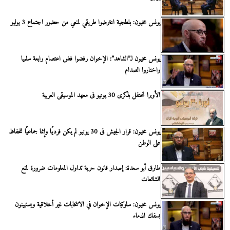
يونس مخيون: بلطجية اعترضوا طريقي لمنعي من حضور اجتماع 3 يوليو
يونس مخيون لـ”الشاهد”: الإخوان رفضوا فض اعتصام رابعة سلميا
واختاروا الصدام
الأوبرا تحتفل بذكرى 30 يونيو فى معهد الموسيقى العربية
يونس مخيون: قرار الجيش فى 30 يونيو لم يكن فرديًا وإنما جماعيًا للحفاظ
على الوطن
طارق أبو سعدة: إصدار قانون حرية تداول المعلومات ضرورة لمنع
الشائعات
يونس مخيون: سلوكيات الإخوان في الانتخابات غير أخلاقية ويستهينون
بسفك الدماء