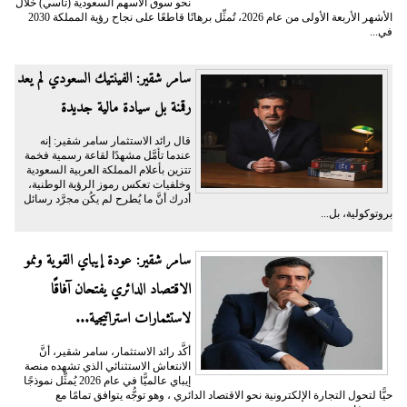
نحو سوق الأسهم السعودية (تاسي) خلال
الأشهر الأربعة الأولى من عام 2026، تُمثِّل برهانًا قاطعًا على نجاح رؤية المملكة 2030
في...
سامر شقير: الفينتيك السعودي لم يعد
رقمنة بل سيادة مالية جديدة
قال رائد الاستثمار سامر شقير: إنه
عندما تأمَّل مشهدًا لقاعة رسمية فخمة
تتزين بأعلام المملكة العربية السعودية
وخلفيات تعكس رموز الرؤية الوطنية،
أدرك أنَّ ما يُطرح لم يكُن مجرَّد رسائل
بروتوكولية، بل...
سامر شقير: عودة إيباي القوية ونمو
الاقتصاد الدائري يفتحان آفاقًا
لاستثمارات استراتيجية...
أكَّد رائد الاستثمار، سامر شقير، أنَّ
الانتعاش الاستثنائي الذي تشهده منصة
إيباي عالميًّا في عام 2026 يُمثِّل نموذجًا
حيًّا لتحول التجارة الإلكترونية نحو الاقتصاد الدائري ، وهو توجُّه يتوافق تمامًا مع