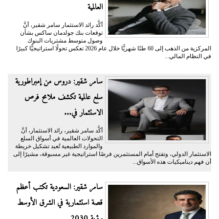
العالمية
أكَّد رائد الاستثمار سامر شقير، أنَّ
توقعات بنك جولدمان ساكس بشأن
وصول متوسط مشتريات البنوك
المركزية من الذهب إلى 60 طنًا شهريًّا خلال عام 2026 تعكس تحولًا استراتيجيًّا كبيرًا
في النظام المالي...
سامر شقير: دروس من إمبراطورية
سلع عالمية تكشف ملامح فرص
الاستثمار في...
أكَّد سامر شقير، رائد الاستثمار، أنَّ
التحولات العالمية في أسواق السلع
والموارد الطبيعية تُعيد تشكيل خريطة
الاستثمار الدولي، وتفتح أمام المستثمرين فرصًا استراتيجية غير مسبوقة، مشيرًا إلى
أن فهم ديناميكيات هذه الأسواق...
سامر شقير: السعودية تكتب أعظم
قصة استثمارية في الشرق الأوسط
برؤية 2030