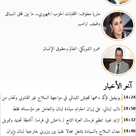
ماريا معلوف: انتخابات الحزب الجمهوري.. ما بين قلق السباق
وطيف ترامب
عمرو الشوبكي: العالم وحقوق الإنسان
آخر الأخبار
يونيفيل تؤكد دعمها للجيش اللبناني في مواجهة السلاح غير القانوني وتحذر من ا
14:24
نائب لبناني: على إيران احترام سيادة لبنان والتعامل عبر مؤسساته فقط
19:50
تزايد نفوذ تنظيم فرسان العزة التابع لـ داعش في فرنسا: أنشطة تجنيد وتمويل
16:32
جدل السلاح والسيادة يشعل سجالا علنيا بين وزيري خارجية لبنان وإيران
14:46