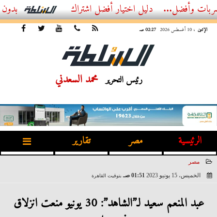
ل...
أفضل اشتراك IPTV بدون تقطيع 2026 – دليل المشاهد العصري
الإثنين
، 10 أغسطس 2026
02:27 صـ
محمد السعدني
رئيس التحرير
الرئيسية
مصر
تقارير
مصر
الخميس، 15 يونيو 2023
01:51 صـ
بتوقيت القاهرة
2023-06-15 01:51:55
عبد المنعم سعيد لـ”الشاهد”: 30 يونيو منعت انزلاق