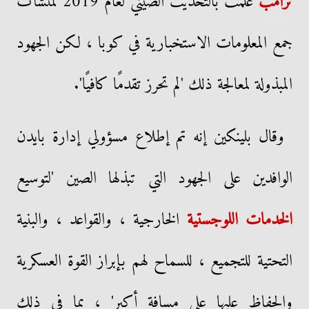
ترامب
علمت بالتحديث الصيني لعام 2019 لمنشآت
جمع المعلومات الاستخبارية في كوبا ، لكن الجهود
المبذولة لمعالجة ذلك 'لم تحرز تقدمًا كافيًا'.
وقال بلينكين إنه تم إطلاع مسؤولي إدارة بايدن
الوافدين على الجهود التي تبذلها الصين 'لتوسيع
الخدمات اللوجستية
الخارجية ، والقواعد ، والبنية
التحتية للتجميع ، للسماح لهم بإبراز القوة العسكرية
والحفاظ عليها على مسافة أكبر' ، بما في ذلك