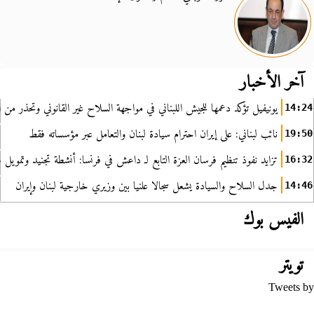
آخر الأخبار
يونيفيل تؤكد دعمها للجيش اللبناني في مواجهة السلاح غير القانوني وتحذر من ا
14:24
نائب لبناني: على إيران احترام سيادة لبنان والتعامل عبر مؤسساته فقط
19:50
تزايد نفوذ تنظيم فرسان العزة التابع لـ داعش في فرنسا: أنشطة تجنيد وتمويل
16:32
جدل السلاح والسيادة يشعل سجالا علنيا بين وزيري خارجية لبنان وإيران
14:46
الفيس بوك
تويتر
Tweets by