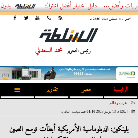
...
أفضل اشتراك IPTV بدون تقطيع 2026 – دليل المشاهد العصري
الخميس
، 6 أغسطس 2026
03:36 مـ
محمد السعدني
رئيس التحرير
الرئيسية
مصر
تقارير
عرب وعالم
الثلاثاء، 13 يونيو 2023
01:10 صـ
بتوقيت القاهرة
2023-06-13 01:10:11
بلينكين: الدبلوماسية الأمريكية أبطأت توسع الصين