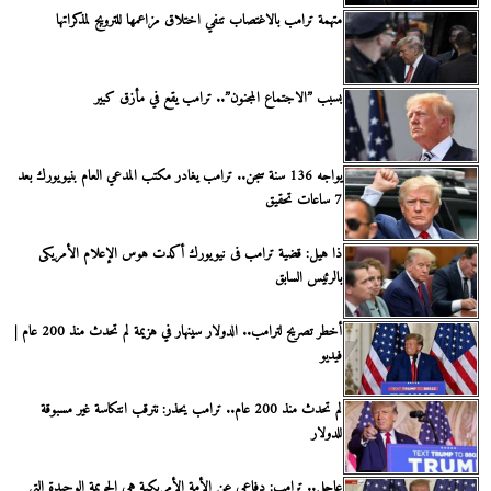
متهمة ترامب بالاغتصاب تنفي اختلاق مزاعمها للترويج لمذكراتها
بسبب ”الاجتماع المجنون”.. ترامب يقع في مأزق كبير
يواجه 136 سنة سجن.. ترامب يغادر مكتب المدعي العام بنيويورك بعد
7 ساعات تحقيق
ذا هيل: قضية ترامب فى نيويورك أكدت هوس الإعلام الأمريكى
بالرئيس السابق
أخطر تصريح لترامب.. الدولار سينهار في هزيمة لم تحدث منذ 200 عام |
فيديو
لم تحدث منذ 200 عام.. ترامب يحذر: نترقب انتكاسة غير مسبوقة
للدولار
عاجل.. ترامب: دفاعي عن الأمة الأمريكية هي الجريمة الوحيدة التي