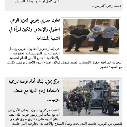
على كامل أراضيها. وأعاد الجيش
الانتشار في أكثر من...
تعاون مصري بحريني لتعزيز الوعي
الحقوقي والإعلامي وتمكين المرأة في
التنمية المستدامة
في إطار تعزيز التعاون العربي وتبادل
الخبرات بين المؤسسات الحقوقية
والإعلامية، اجتمع الأمين العام لجمعية
البحرين لمراقبة حقوق الإنسان، السيد فيصل فولاذ ، صباح اليوم الأحد 2 نوفمبر 2025،
مع السيدة نشوى...
مركز بحثي: لبنان أمام فرصة تاريخية
لاستعادة زمام الدولة مع ضعف
حزب...
كشف مركز ويلسون البحثي الأمريكي
أنه مع غياب أبرز رموز حزب الله، يقف
لبنان اليوم على مفترق طرق تاريخي،
فلعقود من الزمن، عاشت البلاد تحت وطأة السلاح والأجندات الخارجية التي جلبت