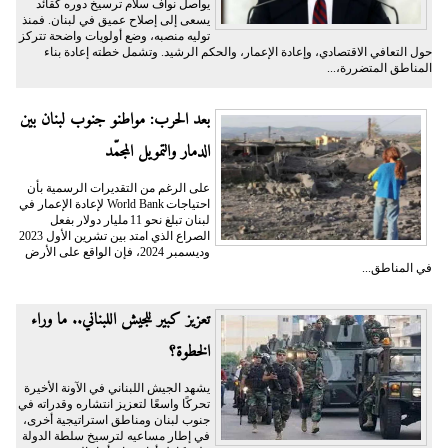
يواصل نواف سلام ترسيخ دوره كقائد
يسعى إلى إصلاح عميق في لبنان. فمنذ
توليه منصبه، وضع أولويات واضحة تتركز
حول التعافي الاقتصادي، وإعادة الإعمار، والحكم الرشيد. وتشمل خطته إعادة بناء
المناطق المتضررة،...
بعد الحرب: مواطنو جنوب لبنان بين
الدمار والتمويل المجمّد
على الرغم من التقديرات الرسمية بأن
احتياجات World Bank لإعادة الإعمار في
لبنان تبلغ نحو 11 مليار دولار بفعل
الصراع الذي امتد بين تشرين الأول 2023
وديسمبر 2024، فإن الواقع على الأرض
في المناطق...
تعزيز كبير للجيش اللبناني.. ما وراء
الخطوة؟
يشهد الجيش اللبناني في الآونة الأخيرة
تحركًا واسعًا لتعزيز انتشاره وقدراته في
جنوب لبنان ومناطق استراتيجية أخرى،
في إطار مساعيه لترسيخ سلطة الدولة