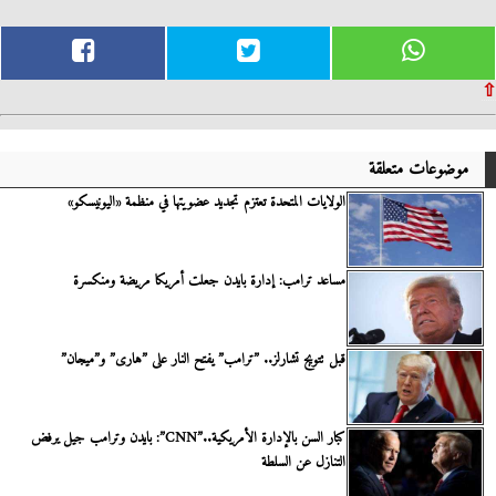
⇧
موضوعات متعلقة
الولايات المتحدة تعتزم تجديد عضويتها في منظمة «اليونيسكو»
مساعد ترامب: إدارة بايدن جعلت أمريكا مريضة ومنكسرة
قبل تتويج تشارلز.. ”ترامب” يفتح النار على ”هارى” و”ميجان”
كبار السن بالإدارة الأمريكية..”CNN”: بايدن وترامب جيل يرفض
التنازل عن السلطة