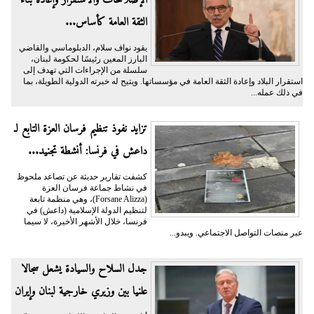
الثقة العامة كأساس...
يقود نواف سلام، الدبلوماسي والقاضي
البارز المعين رئيسًا لحكومة لبنان،
سلسلة من الإجراءات التي تهدف إلى
استقرار البلاد وإعادة الثقة العامة في مؤسساتها. ويتيح له خبرته الدولية الطويلة، بما
في ذلك عمله...
تزايد نفوذ تنظيم فرسان العزة التابع لـ
داعش في فرنسا: أنشطة تجنيد...
كشفت تقارير حديثة عن تصاعد ملحوظ
في نشاط جماعة فرسان العزة
(Forsane Alizza)، وهي منظمة تابعة
لتنظيم الدولة الإسلامية (داعش) في
فرنسا، خلال الأشهر الأخيرة، لا سيما
عبر منصات التواصل الاجتماعي. ويبدو...
جدل السلاح والسيادة يشعل سجالا
علنيا بين وزيري خارجية لبنان وإيران