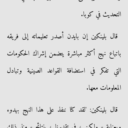
التحديث في كوبا.
قال بلينكين إن بايدن أصدر تعليماته إلى فريقه
باتباع نهج أكثر مباشرة يتضمن إشراك الحكومات
التي تفكر في استضافة القواعد الصينية وتبادل
المعلومات معها.
قال بلينكين: 'لقد كنا ننفذ على هذا النهج بهدوء
وبعناية - ولكن ، في تقديرنا ، بنتائج - منذ ذلك