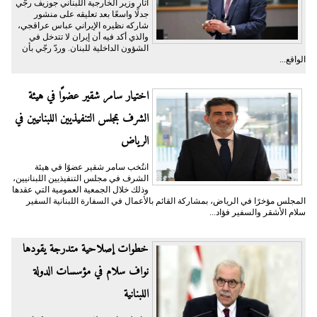
أثار وزير الخارجية اللبناني جوزيف رجّي
جدلًا واسعًا بعد تعليقه على منشور
شاركه نظيره الإيراني عباس عراقجي،
والذي أكد فيه أن إيران لا تتدخل في
الشؤون الداخلية للبنان. وردّ رجّي بأن
الواقع...
اختيار سامر شقير عضوًا في هيئة
الشرف بمجلس التنفيذيين اللبنانيين في
الرياض
انتُخب سامر شقير عضوًا في هيئة
الشرف في مجلس التنفيذيين اللبنانيين،
وذلك خلال الجمعية العمومية التي عقدها
المجلس مؤخرًا في الرياض، بمشاركة القائم بالأعمال في السفارة اللبنانية السفير
سلام الأشقر والسفير فؤاد...
خطوات إصلاحية متدرجة يقودها
نواف سلام في مؤسسات الدولة
اللبنانية