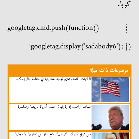
كوبا.
googletag.cmd.push(function() {
googletag.display('sadabody6'); });
موضوعات ذات صلة
الولايات المتحدة تعتزم تجديد عضويتها في منظمة «اليونيسكو»
مساعد ترامب: إدارة بايدن جعلت أمريكا مريضة ومنكسرة
قبل تتويج تشارلز.. ”ترامب” يفتح النار على ”هارى” و”ميجان”