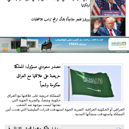
ارتكبتها
رويترز تفجر مفاجأة بشأن ترشح ترامب للانتخابات
مصدر سعودي مسؤول: المملكة
حريصة على علاقتها مع العراق
حكومة وشعباً
المملكة حريصة على علاقتها مع العراق
حكومة وشعباً، والضربة الجوية التي
نفذتها ليست موجهة ضد الشعب
العراقي أو الحكومة العراقية. الضربة الجوية استهدفت قدرات المليشيا التي هددت أمن
المملكة واستهدفت منشآتها المدنية...
يونيفيل تؤكد دعمها للجيش اللبناني في