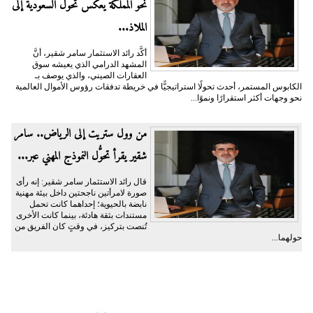
نحو المملكة يعكس تحوُّل السعودية إلى
الملاذ...
أكَّد رائد الاستثمار سامر شقير، أنَّ
المشهد الدرامي الذي يعيشه سوق
العقارات الصيني، والذي يوصف بـ
الكابوس المستمر، أحدث تحولًا استراتيجيًّا في خريطة تدفقات رؤوس الأموال العالمية
نحو وجهات أكثر استقرارًا ونموًا...
من وول ستريت إلى الرياض.. سامر
شقير يقرأ تحوُّل النموذج المهني عبر...
قال رائد الاستثمار سامر شقير: إنه رأى
صورة لامرأتين ناجحتين داخل بيئة مهنية
نابضة بالحيوية؛ إحداهما كانت تحمل
مستندات بثقة هادئة، بينما كانت الأخرى
تُنصت بتركيز، في وقتٍ كان الفريق من
حولهما...