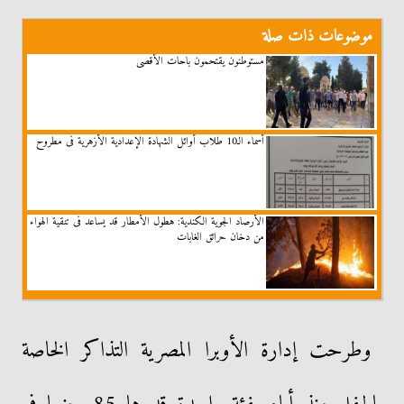
موضوعات ذات صلة
مستوطنون يقتحمون باحات الأقصى
أسماء الـ10 طلاب أوائل الشهادة الإعدادية الأزهرية فى مطروح
الأرصاد الجوية الكندية: هطول الأمطار قد يساعد فى تنقية الهواء
من دخان حرائق الغابات
وطرحت إدارة الأوبرا المصرية التذاكر الخاصة