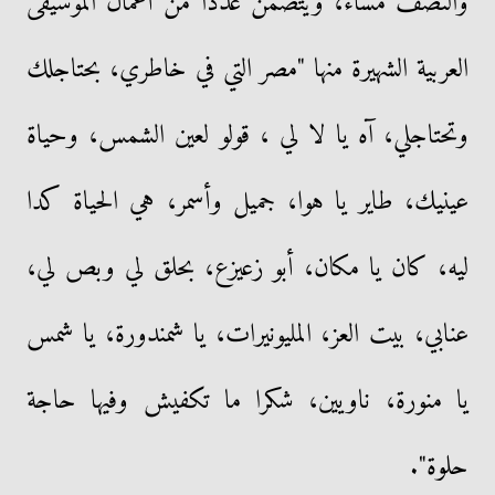
والنصف مساء، ويتضمن عددا من أعمال الموسيقى
العربية الشهيرة منها "مصر التي في خاطري، بحتاجلك
وتحتاجلي، آه يا لا لي ، قولو لعين الشمس، وحياة
عينيك، طاير يا هوا، جميل وأسمر، هي الحياة كدا
ليه، كان يا مكان، أبو زعيزع، بحلق لي وبص لي،
عنابي، بيت العز، المليونيرات، يا شمندورة، يا شمس
يا منورة، ناويين، شكرا ما تكفيش وفيها حاجة
حلوة".