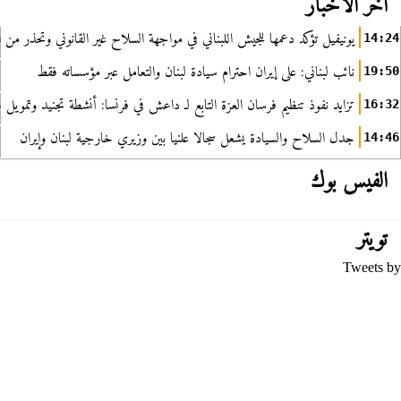
آخر الأخبار
يونيفيل تؤكد دعمها للجيش اللبناني في مواجهة السلاح غير القانوني وتحذر من ا
14:24
نائب لبناني: على إيران احترام سيادة لبنان والتعامل عبر مؤسساته فقط
19:50
تزايد نفوذ تنظيم فرسان العزة التابع لـ داعش في فرنسا: أنشطة تجنيد وتمويل
16:32
جدل السلاح والسيادة يشعل سجالا علنيا بين وزيري خارجية لبنان وإيران
14:46
الفيس بوك
تويتر
Tweets by