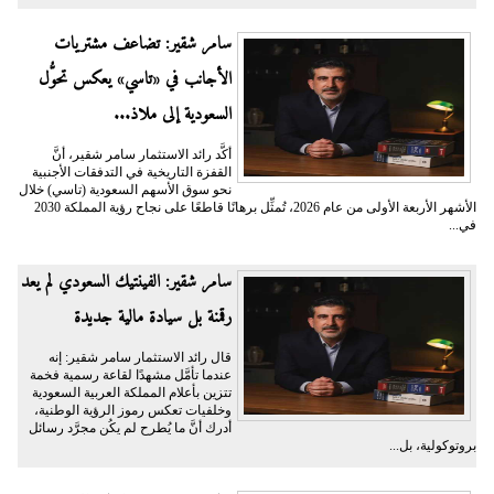
سامر شقير: تضاعف مشتريات
الأجانب في «تاسي» يعكس تحوُّل
السعودية إلى ملاذ...
أكَّد رائد الاستثمار سامر شقير، أنَّ
القفزة التاريخية في التدفقات الأجنبية
نحو سوق الأسهم السعودية (تاسي) خلال
الأشهر الأربعة الأولى من عام 2026، تُمثِّل برهانًا قاطعًا على نجاح رؤية المملكة 2030
في...
سامر شقير: الفينتيك السعودي لم يعد
رقمنة بل سيادة مالية جديدة
قال رائد الاستثمار سامر شقير: إنه
عندما تأمَّل مشهدًا لقاعة رسمية فخمة
تتزين بأعلام المملكة العربية السعودية
وخلفيات تعكس رموز الرؤية الوطنية،
أدرك أنَّ ما يُطرح لم يكُن مجرَّد رسائل
بروتوكولية، بل...