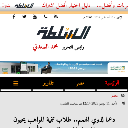
...
أفضل اشتراك IPTV بدون تقطيع 2026 – دليل المشاهد العصري
الإثنين
، 10 أغسطس 2026
02:00 صـ
محمد السعدني
رئيس التحرير
الرئيسية
مصر
تقارير
مصر
الأحد، 11 يونيو 2023
12:14 مـ
بتوقيت القاهرة
2023-06-11 12:14:53
دعما لذوي الهمم.. طلاب تنمية المواهب يحيون