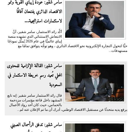
سامر شقير: عودة إيباي القوية ونمو
الاقتصاد الدائري يفتحان آفاقًا
لاستثمارات استراتيجية...
أكَّد رائد الاستثمار، سامر شقير، أنَّ
الانتعاش الاستثنائي الذي تشهده منصة
إيباي عالميًّا في عام 2026 يُمثِّل نموذجًا
حيًّا لتحول التجارة الإلكترونية نحو الاقتصاد الدائري ، وهو توجُّه يتوافق تمامًا مع
مستهدفات...
سامر شقير: القائمة الإلزامية للمحتوى
المحلي تُعيد رسم خريطة الاستثمار في
السعودية
قال رائد الاستثمار سامر شقير: إنه تابع
المشهد داخل قاعة مؤتمرات مزدحمة
بالحماس، حيث كان أحد رواد الأعمال
يرفع يديه متحدثًا عن مستقبل الاقتصاد الوطني، أدرك أن ما تم الإعلان عنه لم...
سامر شقير: تدفق الرأسمال الصيني