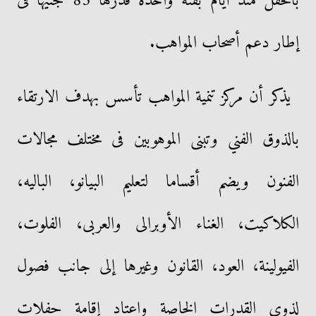
بالحفل منذ أيام بفئة واحدة قدرها 85 جنيها فى
إطار دعم أصحاب المواهب.
يذكر أن مركز تنمية المواهب تأسس بهدف الارتقاء
بالذوق الفني وتبنى الموهوبين فى مختلف مجالات
الفنون ويضم أقساما لتعليم البيانو، الباليه،
الكلاكيت، الغناء الأوبرالى والعربى، الفلوت،
الفيولينة، العود، القانون وغيرها إلى جانب فصول
لذوى القدرات الخاصة واعتاد إقامة حفلات