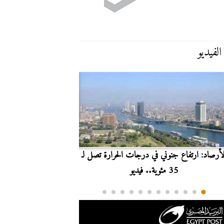
الفيديو
لأرصاد: ارتفاع جنوني في درجات الحرارة تصل لـ
بث مباشر.. مشاهدة مبارا
35 مئوية.. فيديو
الدوري ا