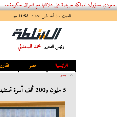
 المملكة حريصة على علاقتها مع العراق حكومة...
السبت
، 8 أغسطس 2026
11:58 صـ
محمد السعدني
رئيس التحرير
الرئيسية
مصر
تقارير
مصر
2023-05-22 02:43:34
5 مليون و200 ألف أسرة تستفيد من تكافل وكرامة بدعم 31 مليار جنيه.. التفاصيل