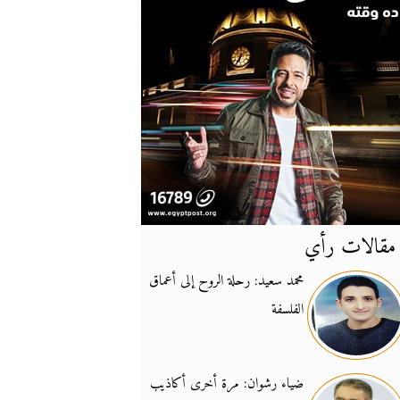
مقالات رأي
آخر
الأخبار
محمد سعيد: رحلة الروح إلى أعماق
الفلسفة
يونيفيل تؤكد دعمها ل
14:24
نائب لبناني: على إير
19:50
ضياء رشوان: مرة أخرى أكاذيب
تزايد نفوذ تنظيم فرس
16:32