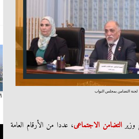
لجنة التضامن بمجلس النواب
بث مباشر.. مباراة الزمالك وسيراميكا كليوباترا في
ا
الدوري
ج وزير
التضامن الاجتماعى
، عددا من الأرقام العامة