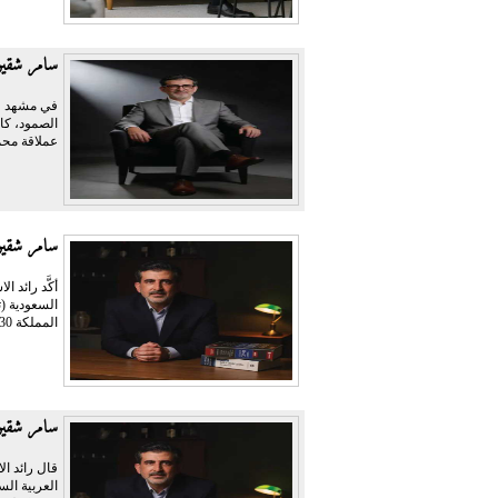
سامر شقير 
في مشهد وص
الصمود، كا
عملاقة محمّ
سامر شقير
أكَّد رائد 
المملكة 2030 في...
سامر شقير:
قال رائد ال
العربية الس