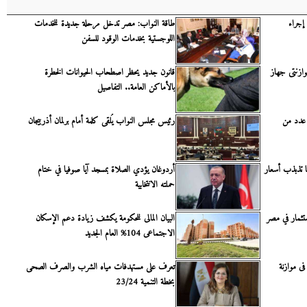
إجراء
طاقة النواب: مصر تدخل مرحلة جديدة للخدمات
اللوجستية بخدمات الوقود للسفن
وازنتى جهاز
قانون جديد يحظر اصطحاب الحيوانات الخطرة
بالأماكن العامة.. التفاصيل
 عدد من
رئيس مجلس النواب يُلقى كلمة أمام برلمان أذربيجان
ها تذبذب أسعار
أردوغان يؤدي الصلاة بمسجد آيا صوفيا في ختام
حملته الانتخابية
ثمار في مصر
البيان المالى للحكومة يكشف زيادة دعم الإسكان
الاجتماعى 104% العام الجديد
 فى موازنة
تعرف على مستهدفات مياه الشرب والصرف الصحى
بخطة التنمية 23/24