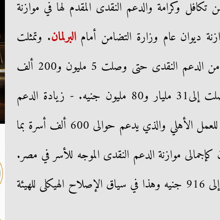
 تكافل وكرامة والدعم النقدى المقدم لها في موازنة
البرلمان
. وتمثلت
فى: - زيادة عدد الأسر المستفيدة من الدعم النقدى حتى وصلت 5 مليون و200 ألف
أسرة. - موازنة الدعم النقدى وصلت إلى31 مليار و80 مليون جنيه. - زيادة الدعم
النقدى المقدم من التحالف الوطنى للعمل الأهلي والذي يدعم حوالى 600 ألف أسرة بما
مليار جنيه و500 مليون كإجمالى موازنة الدعم النقدى الموجه للأسر في مصر.
- رفع الأدنى للأجر التأمينى وصل إلى 916 جنيه وهذا في سياق الإصلاح الهيكلى للهيئة