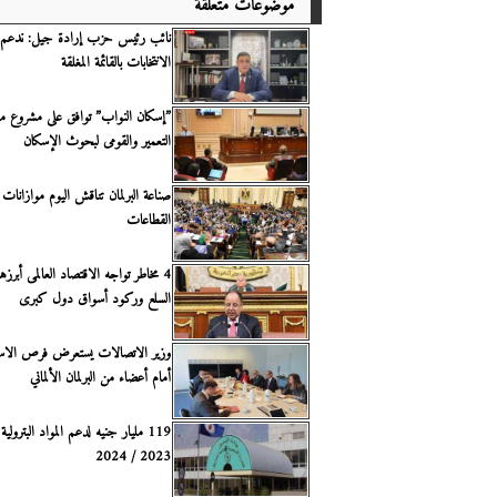
موضوعات متعلقة
نائب رئيس حزب إرادة جيل: ندعم 
الانتخابات بالقائمة المغلقة
”إسكان النواب” توافق على مشروع م
التعمير والقومى لبحوث الإسكان
صناعة البرلمان تناقش اليوم موازانات
القطاعات
4 مخاطر تواجه الاقتصاد العالمى أبرز
السلع وركود أسواق دول كبرى
وزير الاتصالات يستعرض فرص الاست
أمام أعضاء من البرلمان الألماني
119 مليار جنيه لدعم المواد البترولية
2023 / 2024