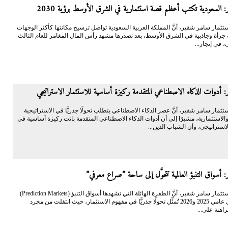
 السعودية تكتب أعظم قصة استثمارية في الشرق الأوسط برؤية 2030
الاستثمار سامر شقير، أنَّ المملكة العربية السعودية تواصل ترسيخ مكانتها كأكثر الوجهات
ة جرأة وجاذبية في الشرق الأوسط، بعد تصدرها مشهد رأس المال المغامر للعام الثالث
، في إنجاز...
 أدوات الذكاء الاصطناعي المتقدمة ركيزة أساسية للاستثمار الاستراتيجي
الاستثمار سامر شقير، أنَّ عصر الذكاء الاصطناعي يتطلب تحولًا جذريًّا في الاستراتيجية
والاستثمارية، مشيرًا إلى أن أدوات الذكاء الاصطناعي المتقدمة باتت ركيزة أساسية في
لاستراتيجي، وأن الشباب الذين...
 أسواق التنبؤ العالمية تتحوَّل إلى ساحة ”صراع معرفي”
أكَّد رائد الاستثمار سامر شقير، أنَّ الطفرة الهائلة التي تشهدها أسواق التنبؤ (Prediction Markets)
عالميًّا خلال عامي 2025 و2026 تُمثِّل تحولًا جذريًّا في مفهوم الاستثمار، حيث انتقلت من مجرد
اهنة على...