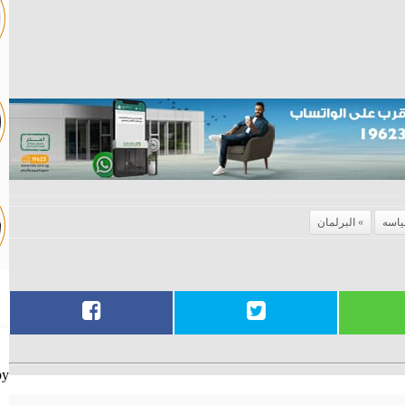
ياسه
البرلمان
by