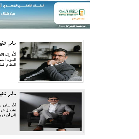
سامر شقير:
أكَّد رائد
النظام الما
سامر شقير
أكَّد سامر 
تشكيل خريط
إلى أن فهم 