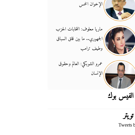
الإخوان الخمس
جدل السلاح والسيادة
14:46
ماريا معلوف: انتخابات الحزب
الجمهوري.. ما بين قلق السباق
وطيف ترامب
عمرو الشوبكي: العالم وحقوق
الإنسان
الفيس بوك
تويتر
Tweets 