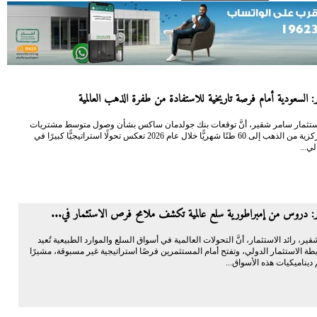
 السعودية أمام فرصة تاريخية للاستفادة من طفرة الذهب العالمية
 الاستثمار سامر شقير، أنَّ توقعات بنك جولدمان ساكس بشأن وصول متوسط مشتريات
البنوك المركزية من الذهب إلى 60 طنًا شهريًّا خلال عام 2026 تعكس تحولًا استراتيجيًّا كبيرًا في
لي...
: دروس من إمبراطورية سلع عالمية تكشف ملامح فرص الاستثمار في...
شقير، رائد الاستثمار، أنَّ التحولات العالمية في أسواق السلع والموارد الطبيعية تُعيد
ة الاستثمار الدولي، وتفتح أمام المستثمرين فرصًا استراتيجية غير مسبوقة، مشيرًا
ديناميكيات هذه الأسواق...