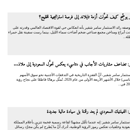
يوضِّح كيف تحوَّلت أزمة تايلاند إلى فرصة استراتيجية للخليج؟
فه رائد الاستثمار سامر شقير بأنه انعكاس حي لقوة الاقتصاد العالمي وقدرته على
نت أبراج ومداخن مجمع صناعي ضخم أضاءت سماء الليل، بينما رست سفينة نقل حمراء
لة...
: تضاعف مشتريات الأجانب في «تاسي» يعكس تحوُّل السعودية إلى ملاذ...
الاستثمار سامر شقير، أنَّ القفزة التاريخية في التدفقات الأجنبية نحو سوق الأسهم
السعودية (تاسي) خلال الأشهر الأربعة الأولى من عام 2026، تُمثِّل برهانًا قاطعًا على نجاح رؤية
 الفينتيك السعودي لم يعد رقمنة بل سيادة مالية جديدة
استثمار سامر شقير: إنه عندما تأمَّل مشهدًا لقاعة رسمية فخمة تتزين بأعلام المملكة
عودية وخلفيات تعكس رموز الرؤية الوطنية، أدرك أنَّ ما يُطرح لم يكُن مجرَّد رسائل