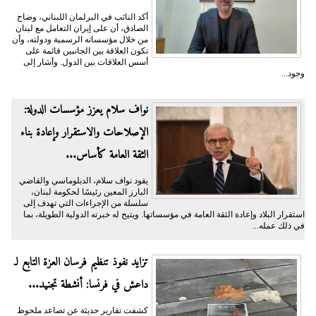
أكد النائب في البرلمان اللبناني، وضاح
الصادق، أن على إيران التعامل مع لبنان
من خلال مؤسساته الرسمية ودولته، وأن
تكون العلاقة بين الجانبين قائمة على
أسس العلاقات بين الدول. وأشار إلى
وجود...
نواف سلام يعزز مؤسسات الدولة:
الإصلاحات والاستقرار وإعادة بناء
الثقة العامة كأساس...
يقود نواف سلام، الدبلوماسي والقاضي
البارز المعين رئيسًا لحكومة لبنان،
سلسلة من الإجراءات التي تهدف إلى
استقرار البلاد وإعادة الثقة العامة في مؤسساتها. ويتيح له خبرته الدولية الطويلة، بما
في ذلك عمله...
تزايد نفوذ تنظيم فرسان العزة التابع لـ
داعش في فرنسا: أنشطة تجنيد...
كشفت تقارير حديثة عن تصاعد ملحوظ