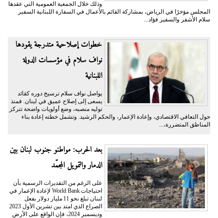
وذلك خلال الجمعية العمومية التي عقدها
المجلس مؤخرًا في الرياض، بمشاركة القائم بالأعمال في السفارة اللبنانية السفير
سلام الأشقر والسفير فؤاد...
خطوات إصلاحية متدرجة يقودها
نواف سلام في مؤسسات الدولة
اللبنانية
يواصل نواف سلام ترسيخ دوره كقائد
يسعى إلى إصلاح عميق في لبنان. فمنذ
توليه منصبه، وضع أولويات واضحة تتركز
حول التعافي الاقتصادي، وإعادة الإعمار، والحكم الرشيد. وتشمل خطته إعادة بناء
المناطق المتضررة،...
بعد الحرب: مواطنو جنوب لبنان بين
الدمار والتمويل المجمّد
على الرغم من التقديرات الرسمية بأن
احتياجات World Bank لإعادة الإعمار في
لبنان تبلغ نحو 11 مليار دولار بفعل
الصراع الذي امتد بين تشرين الأول 2023
وديسمبر 2024، فإن الواقع على الأرض