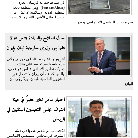
في نشاط جماعة فرسان العزة
(Forsane Alizza)، وهي منظمة تابعة
لتنظيم الدولة الإسلامية (داعش) في
فرنسا، خلال الأشهر الأخيرة، لا سيما
عبر منصات التواصل الاجتماعي. ويبدو...
جدل السلاح والسيادة يشعل سجالا
علنيا بين وزيري خارجية لبنان وإيران
أثار وزير الخارجية اللبناني جوزيف رجّي
جدلًا واسعًا بعد تعليقه على منشور
شاركه نظيره الإيراني عباس عراقجي،
والذي أكد فيه أن إيران لا تتدخل في
الشؤون الداخلية للبنان. وردّ رجّي بأن
الواقع...
اختيار سامر شقير عضوًا في هيئة
الشرف بمجلس التنفيذيين اللبنانيين في
الرياض
انتُخب سامر شقير عضوًا في هيئة
الشرف في مجلس التنفيذيين اللبنانيين،