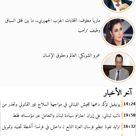
ماريا معلوف: انتخابات الحزب الجمهوري.. ما بين قلق السباق
وطيف ترامب
عمرو الشوبكي: العالم وحقوق الإنسان
آخر الأخبار
يونيفيل تؤكد دعمها للجيش اللبناني في مواجهة السلاح غير القانوني وتحذر من ا
14:24
نائب لبناني: على إيران احترام سيادة لبنان والتعامل عبر مؤسساته فقط
19:50
تزايد نفوذ تنظيم فرسان العزة التابع لـ داعش في فرنسا: أنشطة تجنيد وتمويل
16:32