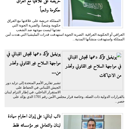
حريصة على علاقتها مع العراق
حكومة وشعباً
المملكة حريصة على علاقتها مع العراق
حكومة وشعباً، والضربة الجوية التي
نفذتها ليست موجهة ضد الشعب
العراقي أو الحكومة العراقية. الضربة الجوية استهدفت قدرات المليشيا التي هددت أمن
المملكة واستهدفت منشآتها المدنية...
يونيفيل تؤكد دعمها للجيش اللبناني في
مواجهة السلاح غير القانوني وتحذر
من...
تشير تقارير الأمم المتحدة إلى تزايد دور
الجيش اللبناني في الحفاظ على
الاستقرار الداخلي، في إطار التزام لبنان
بالقرارات الدولية ذات الصلة، وخاصة قرار مجلس الأمن رقم 1701 الذي يؤكد على
حصر...
نائب لبناني: على إيران احترام سيادة
لبنان والتعامل عبر مؤسساته فقط