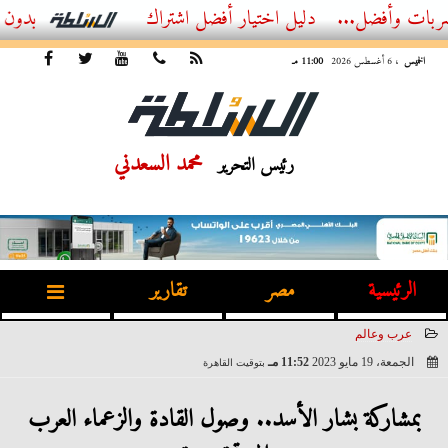
...
أفضل اشتراك IPTV بدون تقطيع 2026 – دليل المشاهد العصري
الخميس
، 6 أغسطس 2026
11:00 مـ
محمد السعدني
رئيس التحرير
الرئيسية
مصر
تقارير
عرب وعالم
الجمعة، 19 مايو 2023
11:52 مـ
بتوقيت القاهرة
2023-05-19 23:52:44
بمشاركة بشار الأسد.. وصول القادة والزعماء العرب