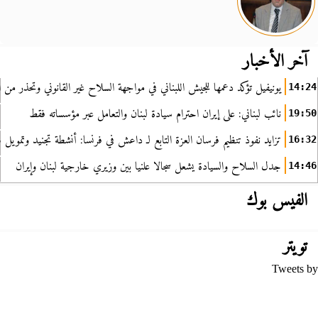
آخر الأخبار
يونيفيل تؤكد دعمها للجيش اللبناني في مواجهة السلاح غير القانوني وتحذر من ا
14:24
نائب لبناني: على إيران احترام سيادة لبنان والتعامل عبر مؤسساته فقط
19:50
تزايد نفوذ تنظيم فرسان العزة التابع لـ داعش في فرنسا: أنشطة تجنيد وتمويل
16:32
جدل السلاح والسيادة يشعل سجالا علنيا بين وزيري خارجية لبنان وإيران
14:46
الفيس بوك
تويتر
Tweets by