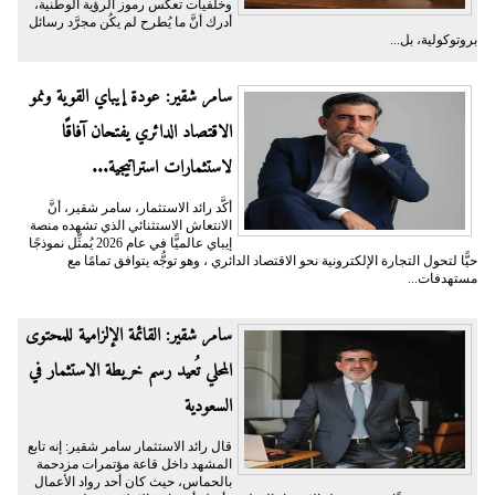
وخلفيات تعكس رموز الرؤية الوطنية،
أدرك أنَّ ما يُطرح لم يكُن مجرَّد رسائل
بروتوكولية، بل...
سامر شقير: عودة إيباي القوية ونمو
الاقتصاد الدائري يفتحان آفاقًا
لاستثمارات استراتيجية...
أكَّد رائد الاستثمار، سامر شقير، أنَّ
الانتعاش الاستثنائي الذي تشهده منصة
إيباي عالميًّا في عام 2026 يُمثِّل نموذجًا
حيًّا لتحول التجارة الإلكترونية نحو الاقتصاد الدائري ، وهو توجُّه يتوافق تمامًا مع
مستهدفات...
سامر شقير: القائمة الإلزامية للمحتوى
المحلي تُعيد رسم خريطة الاستثمار في
السعودية
قال رائد الاستثمار سامر شقير: إنه تابع
المشهد داخل قاعة مؤتمرات مزدحمة
بالحماس، حيث كان أحد رواد الأعمال