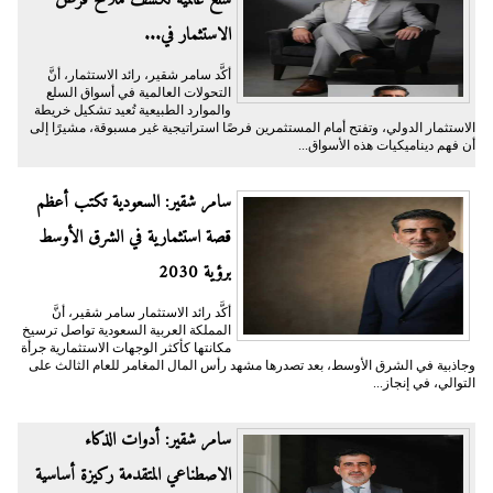
سلع عالمية تكشف ملامح فرص
الاستثمار في...
أكَّد سامر شقير، رائد الاستثمار، أنَّ
التحولات العالمية في أسواق السلع
والموارد الطبيعية تُعيد تشكيل خريطة
الاستثمار الدولي، وتفتح أمام المستثمرين فرصًا استراتيجية غير مسبوقة، مشيرًا إلى
أن فهم ديناميكيات هذه الأسواق...
سامر شقير: السعودية تكتب أعظم
قصة استثمارية في الشرق الأوسط
برؤية 2030
أكَّد رائد الاستثمار سامر شقير، أنَّ
المملكة العربية السعودية تواصل ترسيخ
مكانتها كأكثر الوجهات الاستثمارية جرأة
وجاذبية في الشرق الأوسط، بعد تصدرها مشهد رأس المال المغامر للعام الثالث على
التوالي، في إنجاز...
سامر شقير: أدوات الذكاء
الاصطناعي المتقدمة ركيزة أساسية