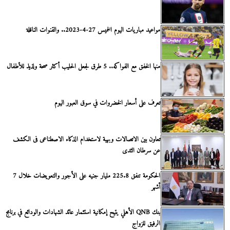
مواعيد مباريات اليوم الخميس 27-4-2023.. والقنوات الناقلة
منها الخفق مع الفواكه.. 5 طرق لجعل الحليب أكثر صحة ولذيذ للأطفال
تعرف على أسعار الخضروات في سوق العبور اليوم
تعاون بين الاتصالات وبهية لاستخدام الذكاء الاصطناعى فى الكشف
عن سرطان الثدى
الحكومة تنفق 225.8 مليار جنيه على الأجور والتعويضات خلال 7
أشهر
بنك QNB الأهلي يتيح إمكانية استثمار عائد الشهادات والودائع في برنامج
الرفيق للزواج