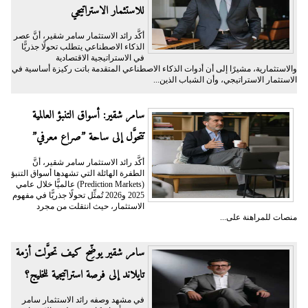
للاستثمار الاستراتيجي
أكَّد رائد الاستثمار سامر شقير، أنَّ عصر
الذكاء الاصطناعي يتطلب تحولًا جذريًّا
في الاستراتيجية الاقتصادية
والاستثمارية، مشيرًا إلى أن أدوات الذكاء الاصطناعي المتقدمة باتت ركيزة أساسية في
الاستثمار الاستراتيجي، وأن الشباب الذين...
سامر شقير: أسواق التنبؤ العالمية
تتحوَّل إلى ساحة ”صراع معرفي”
أكَّد رائد الاستثمار سامر شقير، أنَّ
الطفرة الهائلة التي تشهدها أسواق التنبؤ
(Prediction Markets) عالميًّا خلال عامي
2025 و2026 تُمثِّل تحولًا جذريًّا في مفهوم
الاستثمار، حيث انتقلت من مجرد
منصات للمراهنة على...
سامر شقير يوضِّح كيف تحوَّلت أزمة
تايلاند إلى فرصة استراتيجية للخليج؟
في مشهد وصفه رائد الاستثمار سامر