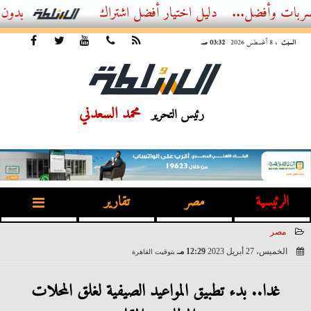
ل...
أفضل اشتراك IPTV بدون تقطيع 2026 – دليل المشاهد العصري
السبت
، 8 أغسطس 2026
03:32 صـ
محمد السعدني
رئيس التحرير
الرئيسية
مصر
تقارير
مصر
الخميس، 27 أبريل 2023
12:29 مـ
بتوقيت القاهرة
2023-04-27 12:29:05
غدا.. بدء تطبيق المواعيد الصيفية لغلق المحلات