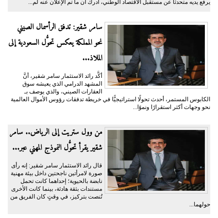
يرفع يديه متحدثًا عن مستقبل الاقتصاد الوطني، أدرك أن ما تم الإعلان عنه لم...
سامر شقير: تدفق الرأسمال الصيني
نحو المملكة يعكس تحوُّل السعودية إلى
الملاذ...
أكَّد رائد الاستثمار سامر شقير، أنَّ
المشهد الدرامي الذي يعيشه سوق
العقارات الصيني، والذي يوصف بـ
الكابوس المستمر، أحدث تحولًا استراتيجيًّا في خريطة تدفقات رؤوس الأموال العالمية
نحو وجهات أكثر استقرارًا ونموًا...
من وول ستريت إلى الرياض.. سامر
شقير يقرأ تحوُّل النموذج المهني عبر...
قال رائد الاستثمار سامر شقير: إنه رأى
صورة لامرأتين ناجحتين داخل بيئة مهنية
نابضة بالحيوية؛ إحداهما كانت تحمل
مستندات بثقة هادئة، بينما كانت الأخرى
تُنصت بتركيز، في وقتٍ كان الفريق من
حولهما...