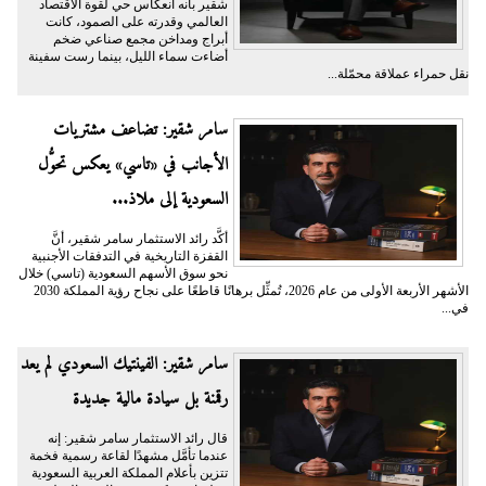
شقير بأنه انعكاس حي لقوة الاقتصاد
العالمي وقدرته على الصمود، كانت
أبراج ومداخن مجمع صناعي ضخم
أضاءت سماء الليل، بينما رست سفينة
نقل حمراء عملاقة محمّلة...
سامر شقير: تضاعف مشتريات
الأجانب في «تاسي» يعكس تحوُّل
السعودية إلى ملاذ...
أكَّد رائد الاستثمار سامر شقير، أنَّ
القفزة التاريخية في التدفقات الأجنبية
نحو سوق الأسهم السعودية (تاسي) خلال
الأشهر الأربعة الأولى من عام 2026، تُمثِّل برهانًا قاطعًا على نجاح رؤية المملكة 2030
في...
سامر شقير: الفينتيك السعودي لم يعد
رقمنة بل سيادة مالية جديدة
قال رائد الاستثمار سامر شقير: إنه
عندما تأمَّل مشهدًا لقاعة رسمية فخمة
تتزين بأعلام المملكة العربية السعودية