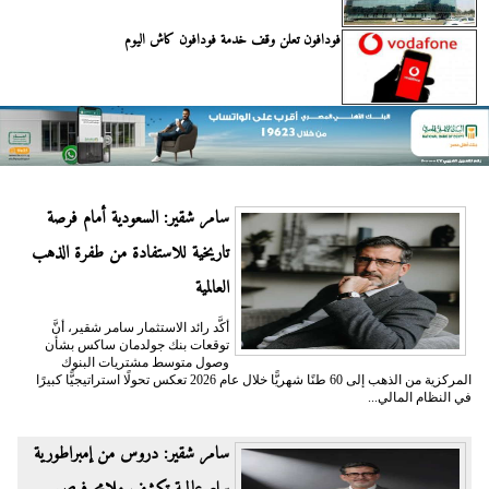
فودافون تعلن وقف خدمة فودافون كاش اليوم
سامر شقير: السعودية أمام فرصة
تاريخية للاستفادة من طفرة الذهب
العالمية
أكَّد رائد الاستثمار سامر شقير، أنَّ
توقعات بنك جولدمان ساكس بشأن
وصول متوسط مشتريات البنوك
المركزية من الذهب إلى 60 طنًا شهريًّا خلال عام 2026 تعكس تحولًا استراتيجيًّا كبيرًا
في النظام المالي...
سامر شقير: دروس من إمبراطورية