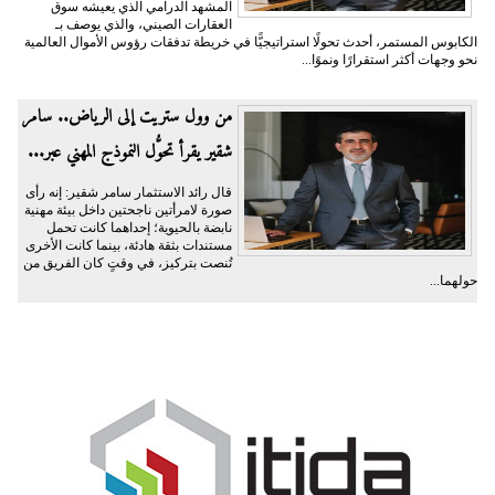
المشهد الدرامي الذي يعيشه سوق
العقارات الصيني، والذي يوصف بـ
الكابوس المستمر، أحدث تحولًا استراتيجيًّا في خريطة تدفقات رؤوس الأموال العالمية
نحو وجهات أكثر استقرارًا ونموًا...
من وول ستريت إلى الرياض.. سامر
شقير يقرأ تحوُّل النموذج المهني عبر...
قال رائد الاستثمار سامر شقير: إنه رأى
صورة لامرأتين ناجحتين داخل بيئة مهنية
نابضة بالحيوية؛ إحداهما كانت تحمل
مستندات بثقة هادئة، بينما كانت الأخرى
تُنصت بتركيز، في وقتٍ كان الفريق من
حولهما...