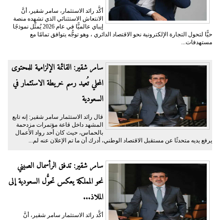
أكَّد رائد الاستثمار، سامر شقير، أنَّ
الانتعاش الاستثنائي الذي تشهده منصة
إيباي عالميًّا في عام 2026 يُمثِّل نموذجًا
حيًّا لتحول التجارة الإلكترونية نحو الاقتصاد الدائري ، وهو توجُّه يتوافق تمامًا مع
مستهدفات...
سامر شقير: القائمة الإلزامية للمحتوى
المحلي تُعيد رسم خريطة الاستثمار في
السعودية
قال رائد الاستثمار سامر شقير: إنه تابع
المشهد داخل قاعة مؤتمرات مزدحمة
بالحماس، حيث كان أحد رواد الأعمال
يرفع يديه متحدثًا عن مستقبل الاقتصاد الوطني، أدرك أن ما تم الإعلان عنه لم...
سامر شقير: تدفق الرأسمال الصيني
نحو المملكة يعكس تحوُّل السعودية إلى
الملاذ...
أكَّد رائد الاستثمار سامر شقير، أنَّ