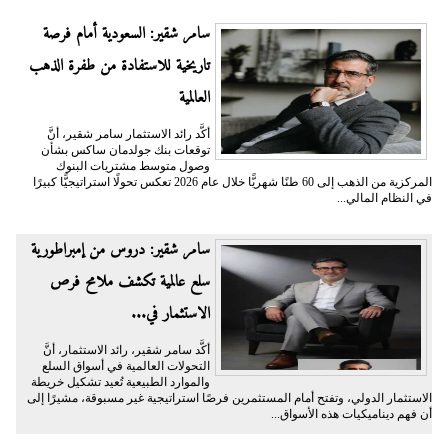
سامر شقير: السعودية أمام فرصة
تاريخية للاستفادة من طفرة الذهب
العالمية
أكَّد رائد الاستثمار سامر شقير، أنَّ
توقعات بنك جولدمان ساكس بشأن
وصول متوسط مشتريات البنوك
المركزية من الذهب إلى 60 طنًا شهريًّا خلال عام 2026 تعكس تحولًا استراتيجيًّا كبيرًا
في النظام المالي...
سامر شقير: دروس من إمبراطورية
سلع عالمية تكشف ملامح فرص
الاستثمار في...
أكَّد سامر شقير، رائد الاستثمار، أنَّ
التحولات العالمية في أسواق السلع
والموارد الطبيعية تُعيد تشكيل خريطة
الاستثمار الدولي، وتفتح أمام المستثمرين فرصًا استراتيجية غير مسبوقة، مشيرًا إلى
أن فهم ديناميكيات هذه الأسواق...