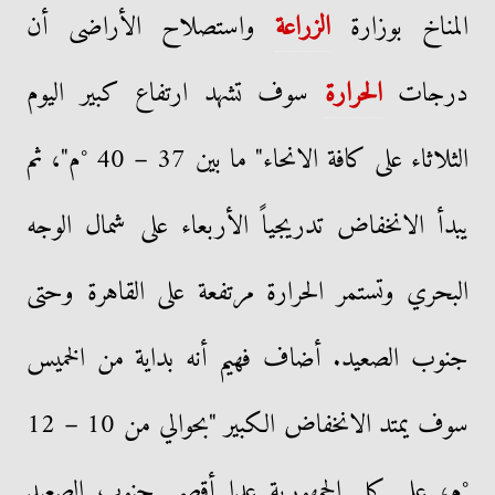
المناخ بوزارة
الزراعة
واستصلاح الأراضى أن
درجات
الحرارة
سوف تشهد ارتفاع كبير اليوم
الثلاثاء على كافة الانحاء" ما بين 37 – 40 °م"، ثم
يبدأ الانخفاض تدريجياً الأربعاء على شمال الوجه
البحري وتستمر الحرارة مرتفعة على القاهرة وحتى
جنوب الصعيد. أضاف فهيم أنه بداية من الخميس
سوف يمتد الانخفاض الكبير "بحوالي من 10 – 12
°م، على كل الجمهورية عدا أقصى جنوب الصعيد