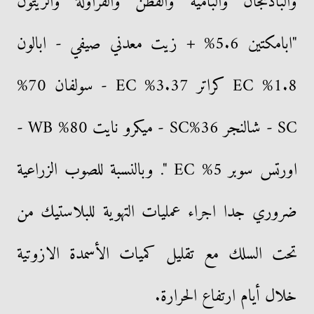
والباذنجان والبامية والقطن والفراولة والزيتون
"ابامكتين 5.6% + زيت معدني صيفي - ابالون
1.8% EC كراتر 3.37% EC - سولفان 70%
SC - شالنجر 36%SC - ميكرو نايت 80% WB -
اورتس سوبر 5% EC ". وبالنسبة للصوب الزراعية
ضروري جدا اجراء عمليات التهوية للبلاستيك من
تحت السلك مع تقليل كميات الأسمدة الازوتية
خلال أيام ارتفاع الحرارة.