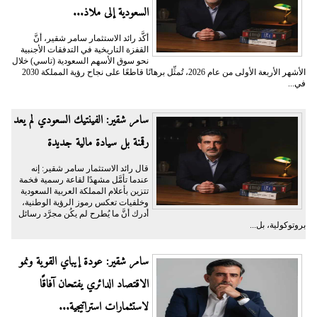
السعودية إلى ملاذ...
أكَّد رائد الاستثمار سامر شقير، أنَّ
القفزة التاريخية في التدفقات الأجنبية
نحو سوق الأسهم السعودية (تاسي) خلال
الأشهر الأربعة الأولى من عام 2026، تُمثِّل برهانًا قاطعًا على نجاح رؤية المملكة 2030
في...
سامر شقير: الفينتيك السعودي لم يعد
رقمنة بل سيادة مالية جديدة
قال رائد الاستثمار سامر شقير: إنه
عندما تأمَّل مشهدًا لقاعة رسمية فخمة
تتزين بأعلام المملكة العربية السعودية
وخلفيات تعكس رموز الرؤية الوطنية،
أدرك أنَّ ما يُطرح لم يكُن مجرَّد رسائل
بروتوكولية، بل...
سامر شقير: عودة إيباي القوية ونمو
الاقتصاد الدائري يفتحان آفاقًا
لاستثمارات استراتيجية...