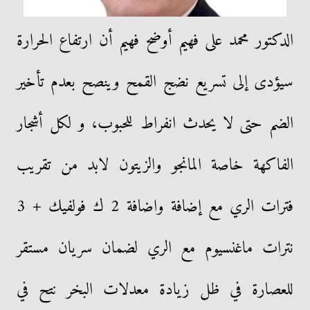
الدكتور محمد على فهيم أوضح فهيم أن ارتفاع الحرارة
سيؤدى إلى تسريع نضج القمح وينصح بعدم تأخير
الضم حتى لا يحدث انفراط للحبوب، و لكل أشجار
الفاكهة خاصة المانجو والزيتون لابد من تقريب
فترات الري مع إضافة واضافة 2 ك فولفيك + 3
نترات ماغنسيوم مع الري لضمان سريان مستقر
للعصارة في ظل زيادة معدلات البخر نتح في