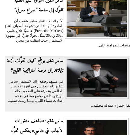
سامر شقير: أسواق التنبؤ العالمية
تتحوَّل إلى ساحة ”صراع معرفي”
أكَّد رائد الاستثمار سامر شقير، أنَّ
الطفرة الهائلة التي تشهدها أسواق التنبؤ
(Prediction Markets) عالميًّا خلال عامي
2025 و2026 تُمثِّل تحولًا جذريًّا في مفهوم
الاستثمار، حيث انتقلت من مجرد
منصات للمراهنة على...
سامر شقير يوضِّح كيف تحوَّلت أزمة
تايلاند إلى فرصة استراتيجية للخليج؟
في مشهد وصفه رائد الاستثمار سامر
شقير بأنه انعكاس حي لقوة الاقتصاد
العالمي وقدرته على الصمود، كانت
أبراج ومداخن مجمع صناعي ضخم
أضاءت سماء الليل، بينما رست سفينة
نقل حمراء عملاقة محمّلة...
سامر شقير: تضاعف مشتريات
الأجانب في «تاسي» يعكس تحوُّل