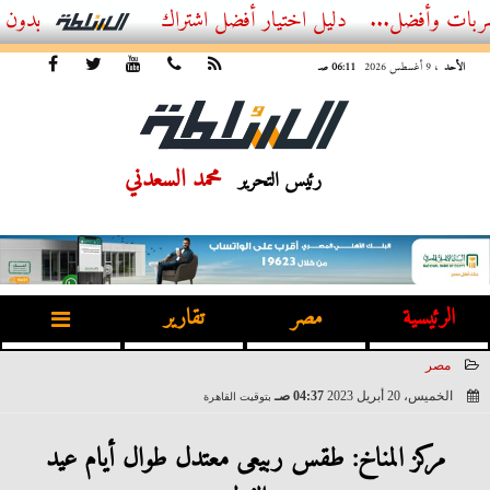
ل...
أفضل اشتراك IPTV بدون تقطيع 2026 – دليل المشاهد العصري
الأحد
، 9 أغسطس 2026
06:11 صـ
محمد السعدني
رئيس التحرير
الرئيسية
مصر
تقارير
مصر
الخميس، 20 أبريل 2023
04:37 صـ
بتوقيت القاهرة
2023-04-20 04:37:32
مركز المناخ: طقس ربيعى معتدل طوال أيام عيد