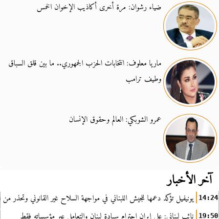
ضياء رشوان: مرة أخرى أكاذيب الإخوان الخمس
ماريا معلوف: انتخابات الحزب الجمهوري.. ما بين قلق السباق
وطيف ترامب
عمرو الشوبكي: العالم وحقوق الإنسان
آخر الأخبار
يونيفيل تؤكد دعمها للجيش اللبناني في مواجهة السلاح غير القانوني وتحذر من ا
14:24
نائب لبناني: على إيران احترام سيادة لبنان والتعامل عبر مؤسساته فقط
19:50