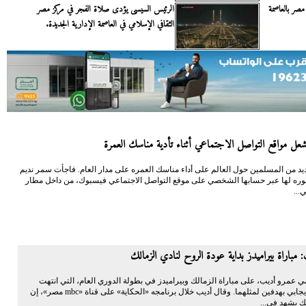
صر بالعاصمة
الرئيس السيسى يؤدى صلاة الفجر في مركز مصر
الثقافي الإسلامي في العاصمة الإدارية الجديدة.
شعل مواقع التواصل الاجتماعي أثناء تأدية مناسك العمرة
د من المسلمين حول العالم على أداء مناسك العمره على مدار العام. فاجأت سمر نديم
صوره لها عبر حسابها الشخصي على موقع التواصل الاجتماعي فيسبوك، من داخل مطار
...
 مباراة بيراميدز بداية عودة الروح لنادي الزمالك
ي عمرو أديب، على مباراة الزمالك وبيراميدز في بطولة الدوري العام، التي انتهت
بالتعادل الإيجابي بهدفين لمثلهما. وقال أديب خلال برنامجه «الحكاية» على قناة «mbc مصر»، إن
ك يشهد في...