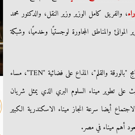
اء
، والفريق كامل الوزير وزير النقل، والدكتور محمد
 الموانئ والمناطق المجاورة لوجستيًا وخدميًا، وشبكة
وتابع "الديهي"، خلال تقديمه برنامج "بالورقة والقلم"، المذاع على فضائية "TEN"، مساء
ث على تطوير ميناء السلوم البري الذي يمثل شريان
الاجتماع أيضا سرعة انجاز ميناء الاسكندرية الكبير
ود أهم ميناء في مصر.