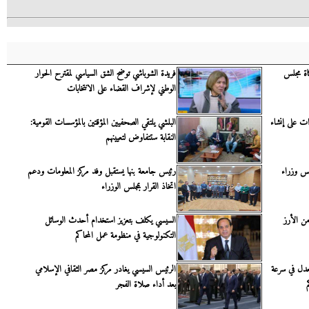
اة مجلس
فريدة الشوباشي توضح الشق السياسي لمقترح الحوار
الوطني لإشراف القضاء على الانتخابات
ات على إنشاء
البلشي يلتقي الصحفيين المؤقتين بالمؤسسات القومية:
النقابة ستتفاوض لتعيينهم
يس وزراء
رئيس جامعة بنها يستقبل وفد مركز المعلومات ودعم
اتخاذ القرار بمجلس الوزراء
من الأرز
السيسي يكلف بتعزيز استخدام أحدث الوسائل
التكنولوجية في منظومة عمل المحاكم
عدل في سرعة
الرئيس السيسي يغادر مركز مصر الثقافي الإسلامي
بعد أداء صلاة الفجر