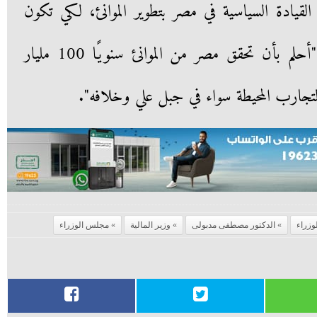
لقيادة السياسية في مصر بتطوير الموانئ، لكي تكون
قادرة على المنافسة عالميًا، معقبًا: "أحلم بأن تحقق مصر من الموانئ سنويًا 100 مليار
تجارب المحيطة سواء في جبل علي وخلافه".
زراء
الدكتور مصطفى مدبولى
وزير المالية
مجلس الوزراء