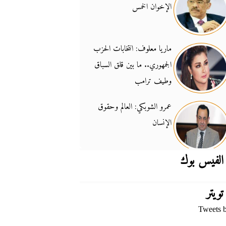
الإخوان الخمس
جدل السلاح والسيادة
14:46
ماريا معلوف: انتخابات الحزب
الجمهوري.. ما بين قلق السباق
وطيف ترامب
عمرو الشوبكي: العالم وحقوق
الإنسان
الفيس بوك
تويتر
Tweets 