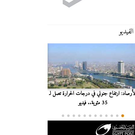
الفيديو
لأرصاد: ارتفاع جنوني في درجات الحرارة تصل لـ
بث مباشر.. مشاهدة مبارا
35 مئوية.. فيديو
الدوري ا