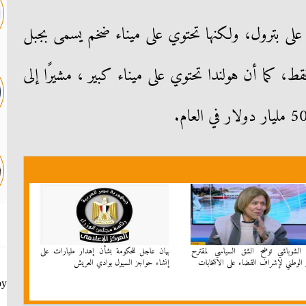
لى بترول، ولكنها تحتوي على ميناء ضخم يسمى بجبل
ط، كما أن هولندا تحتوي على ميناء كبير ، مشيرًا إلى
 الشوباشي توضح الشق السياسي لمقترح
بيان عاجل للحكومة بشأن إهدار مليارات على
 الوطني لإشراف القضاء على الانتخابات
إنشاء حواجز السيول بوادي العريش
by