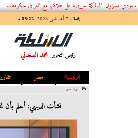
: المملكة حريصة على علاقتها مع العراق حكومة...
الجمعة
، 7 أغسطس 2026
05:22 مـ
محمد السعدني
رئيس التحرير
الرئيسية
مصر
تقارير
توك شو
2023-03-29 02:39:17
نشأت الديهي: أحلم بأن تحقق مصر 