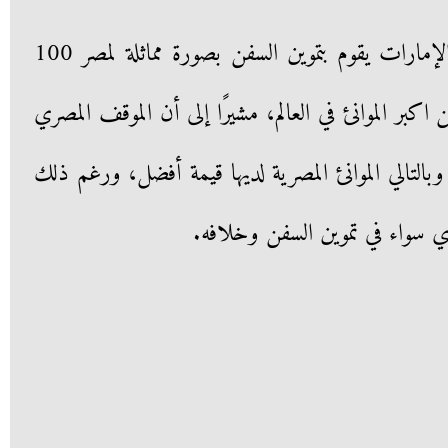
وأشار إلى أن ميناء الفجيرة في الإمارات يقوم بتموين السفن بصورة مماثلة لمصر 100
اكبر الموانئ في العالم، مشيرًا إلى أن الموقف المصري
وبالتالي الموانئ المصرية لديها قيمة أفضل، ورغم ذلك
ري سواء في تموين السفن وخلافه.