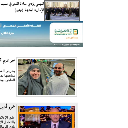
السيسي يؤدي صلاة الفجر في مسجد م
الإدارية الجديدة (فيديو)
سمر نديم ت
يحرص العدي
متابعيها ب
القاهره وهي
عمرو أديب:
علق الإعلام
نادي الزمال