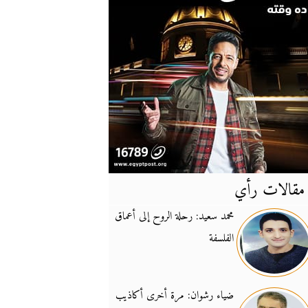
مقالات رأي
آخر
الأخبار
محمد سعيد: رحلة الروح إلى أعماق
الفلسفة
يونيفيل تؤكد دعمها ل
14:24
نائب لبناني: على إير
19:50
ضياء رشوان: مرة أخرى أكاذيب
تزايد نفوذ تنظيم فرس
16:32