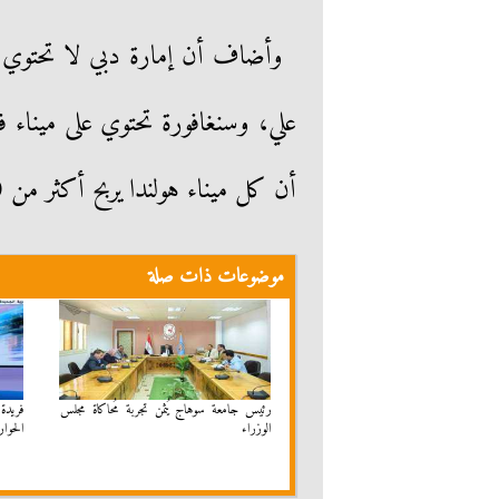
وأضاف أن إمارة دبي لا تحتوي ع
علي، وسنغافورة تحتوي على ميناء فق
أن كل ميناء هولندا يربح أكثر من 50 مليار دولار في العام.
موضوعات ذات صلة
رئيس جامعة سوهاج يُثمن تجربة مُحاكاة مجلس
فريدة
الوزراء
الحوار