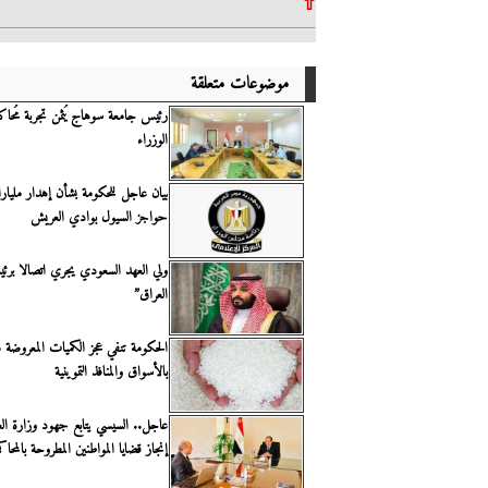
⇧
موضوعات متعلقة
رئيس جامعة سوهاج يُثمن تجربة مُحاك
الوزراء
بيان عاجل للحكومة بشأن إهدار مليار
حواجز السيول بوادي العريش
ولي العهد السعودي يجري اتصالا برئ
العراق”
الحكومة تنفي عجز الكميات المعروضة 
بالأسواق والمنافذ التموينية
عاجل.. السيسي يتابع جهود وزارة ال
إنجاز قضايا المواطنين المطروحة بالمحاكم