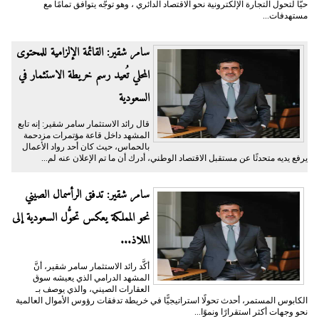
حيًّا لتحول التجارة الإلكترونية نحو الاقتصاد الدائري ، وهو توجُّه يتوافق تمامًا مع
مستهدفات...
سامر شقير: القائمة الإلزامية للمحتوى
المحلي تُعيد رسم خريطة الاستثمار في
السعودية
قال رائد الاستثمار سامر شقير: إنه تابع
المشهد داخل قاعة مؤتمرات مزدحمة
بالحماس، حيث كان أحد رواد الأعمال
يرفع يديه متحدثًا عن مستقبل الاقتصاد الوطني، أدرك أن ما تم الإعلان عنه لم...
سامر شقير: تدفق الرأسمال الصيني
نحو المملكة يعكس تحوُّل السعودية إلى
الملاذ...
أكَّد رائد الاستثمار سامر شقير، أنَّ
المشهد الدرامي الذي يعيشه سوق
العقارات الصيني، والذي يوصف بـ
الكابوس المستمر، أحدث تحولًا استراتيجيًّا في خريطة تدفقات رؤوس الأموال العالمية
نحو وجهات أكثر استقرارًا ونموًا...