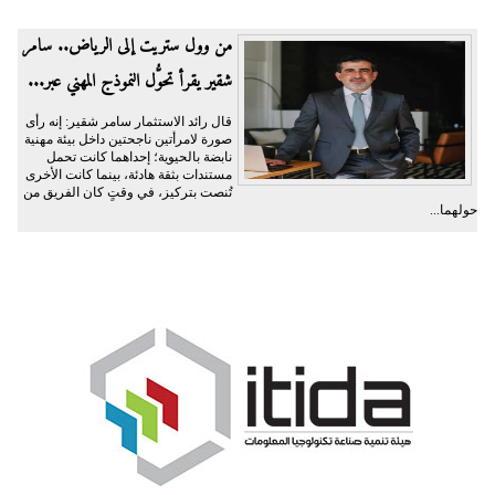
من وول ستريت إلى الرياض.. سامر
شقير يقرأ تحوُّل النموذج المهني عبر...
قال رائد الاستثمار سامر شقير: إنه رأى
صورة لامرأتين ناجحتين داخل بيئة مهنية
نابضة بالحيوية؛ إحداهما كانت تحمل
مستندات بثقة هادئة، بينما كانت الأخرى
تُنصت بتركيز، في وقتٍ كان الفريق من
حولهما...