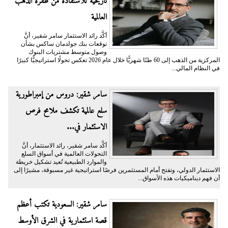
تاريخية للاستفادة من طفرة الذهب
العالمية
أكَّد رائد الاستثمار سامر شقير، أنَّ
توقعات بنك جولدمان ساكس بشأن
وصول متوسط مشتريات البنوك
المركزية من الذهب إلى 60 طنًا شهريًّا خلال عام 2026 تعكس تحولًا استراتيجيًّا كبيرًا
في النظام المالي...
سامر شقير: دروس من إمبراطورية
سلع عالمية تكشف ملامح فرص
الاستثمار في...
أكَّد سامر شقير، رائد الاستثمار، أنَّ
التحولات العالمية في أسواق السلع
والموارد الطبيعية تُعيد تشكيل خريطة
الاستثمار الدولي، وتفتح أمام المستثمرين فرصًا استراتيجية غير مسبوقة، مشيرًا إلى
أن فهم ديناميكيات هذه الأسواق...
سامر شقير: السعودية تكتب أعظم
قصة استثمارية في الشرق الأوسط