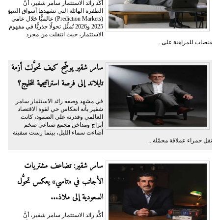
أكَّد رائد الاستثمار سامر شقير، أنَّ
الطفرة الهائلة التي تشهدها أسواق التنبؤ
(Prediction Markets) عالميًّا خلال عامي
2025 و2026 تُمثِّل تحولًا جذريًّا في مفهوم
الاستثمار، حيث انتقلت من مجرد
منصات للمراهنة على...
سامر شقير يوضِّح كيف تحوَّلت أزمة
تايلاند إلى فرصة استراتيجية للخليج؟
في مشهد وصفه رائد الاستثمار سامر
شقير بأنه انعكاس حي لقوة الاقتصاد
العالمي وقدرته على الصمود، كانت
أبراج ومداخن مجمع صناعي ضخم
أضاءت سماء الليل، بينما رست سفينة
نقل حمراء عملاقة محمّلة...
سامر شقير: تضاعف مشتريات
الأجانب في «تاسي» يعكس تحوُّل
السعودية إلى ملاذ...
أكَّد رائد الاستثمار سامر شقير، أنَّ