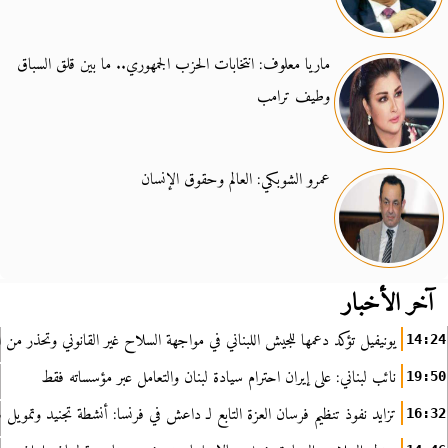
ماريا معلوف: انتخابات الحزب الجمهوري.. ما بين قلق السباق
وطيف ترامب
عمرو الشوبكي: العالم وحقوق الإنسان
آخر الأخبار
يونيفيل تؤكد دعمها للجيش اللبناني في مواجهة السلاح غير القانوني وتحذر من ا
14:24
نائب لبناني: على إيران احترام سيادة لبنان والتعامل عبر مؤسساته فقط
19:50
تزايد نفوذ تنظيم فرسان العزة التابع لـ داعش في فرنسا: أنشطة تجنيد وتمويل
16:32