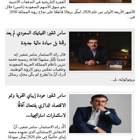
القفزة التاريخية في التدفقات الأجنبية
نحو سوق الأسهم السعودية (تاسي) خلال
الأشهر الأربعة الأولى من عام 2026، تُمثِّل برهانًا قاطعًا على نجاح رؤية المملكة 2030
في...
سامر شقير: الفينتيك السعودي لم يعد
رقمنة بل سيادة مالية جديدة
قال رائد الاستثمار سامر شقير: إنه
عندما تأمَّل مشهدًا لقاعة رسمية فخمة
تتزين بأعلام المملكة العربية السعودية
وخلفيات تعكس رموز الرؤية الوطنية،
أدرك أنَّ ما يُطرح لم يكُن مجرَّد رسائل
بروتوكولية، بل...
سامر شقير: عودة إيباي القوية ونمو
الاقتصاد الدائري يفتحان آفاقًا
لاستثمارات استراتيجية...
أكَّد رائد الاستثمار، سامر شقير، أنَّ
الانتعاش الاستثنائي الذي تشهده منصة
إيباي عالميًّا في عام 2026 يُمثِّل نموذجًا