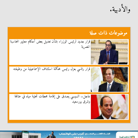
والأدبية.
موضوعات ذات صلة
قرار جديد لرئيس الوزراء بشأن تعديل بعض أحكام معايير المحاسبة
المصرية
قرار رئاسي بعزل رئيس محكمة استئناف الإسماعيلية من وظيفته
عاجل.. السيسي يُصدق على إقامة محطات تحلية مياه في عتاقة
وشرق بورسعيد