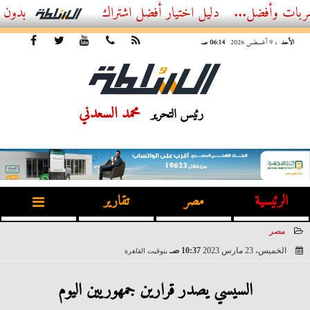
ل...
أفضل اشتراك IPTV بدون تقطيع 2026 – دليل المشاهد العصري
الأحد
، 9 أغسطس 2026
06:14 صـ
محمد السعدني
رئيس التحرير
الرئيسية
مصر
تقارير
مصر
الخميس، 23 مارس 2023
10:37 صـ
بتوقيت القاهرة
2023-03-23 10:37:44
السيسي يصدر قرارين جمهوريين اليوم