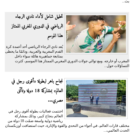
بث...
تحليل شامل لأداء نادي الرجاء
الرياضي في الدوري المغربي الممتاز
هذا الموسم
يُعد نادي الرجاء الرياضي أحد أعمدة كرة
القدم المغربية والعربية، ودائمًا ما يحظى
بمتابعة جماهيرية هائلة سواء داخل
المغرب أو خارجه. ومع توالي جولات الدوري المغربي الممتاز هذا الموسم، كثرت
التساؤلات حول...
نجاح باهر لبطولة «أقوى رجل في
العالم» بمشاركة 18 دولة وتألّق
مصري...
اختتمت فعاليات بطولة أقوى رجل في
العالم بنجاح كبير، وذلك بمشاركة
رياضية دولية واسعة ضمّت 18 دولة من
مختلف قارات العالم، في أجواء من التحدي والقوة والإثارة، حيث استضافت أوزبكستان
الحدث العالمي،...