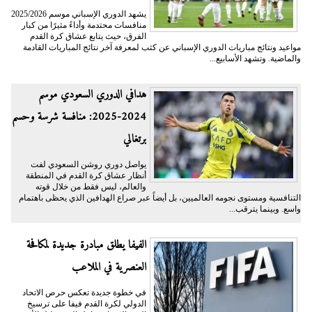
يشهد الدوري الإسباني موسم 2025/2026
منافسات محتدمة وأداءً مثيرًا من كبار
الفرق، حيث يتابع عشاق كرة القدم
مواعيد ونتائج مباريات الدوري الإسباني عن كثب لمعرفة آخر نتائج المباريات القادمة
والماضية. وتشهد الأسابيع...
هدافي الدوري السعودي موسم
2024-2025: منافسة شرسة وحسم
برتغالي
يواصل دوري روشن السعودي لفت
أنظار عشاق كرة القدم في المنطقة
والعالم، ليس فقط من خلال قوته
التنافسية ومستوى نجومه العالميين، بل أيضاً عبر صراع الهدافين الذي يحظى باهتمام
واسع. وبينما يترقب...
الفيفا يطلق مبادرة جديدة لمكافحة
العنصرية في الملاعب
في خطوة جديدة تعكس حرص الاتحاد
الدولي لكرة القدم فيفا على ترسيخ