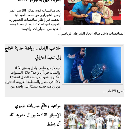
بطولة الجمهورية للجودو 2017
بعد منافسات قوية تمكن اللاعب عمر
أيمن الشبراوي من حصد الميدالية
الذهبية في إطار منافسات الجمهورية
للحودو لمواليد ٢٠١٧ وذلك بعد خوضه
العديد من المباريات. وأقيمت
المنافسات داخل صالة اتحاد الشرطة الرياضي...
ملاعب البادل ,, رياضة حديثة تحتاج
إلى تنفيذ احترافي
كيف يُصنع ملعب بادل يحقق الأداء
والمتانة في آنٍ واحد؟ خلال السنوات
الأخيرة، شهدت رياضة البادل انتشارًا
لافتًا في مصر والمنطقة العربية، لتتحول
من رياضة حديثة نسبيًا إلى واحدة من
أسرع الألعاب...
مواعيد ونتائج مباريات الدوري
الإسباني القادمة وريال مدريد كاد
أن يسقط