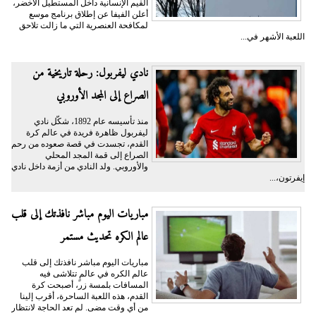
القيم الإنسانية داخل المستطيل الأخضر،
أعلن الفيفا عن إطلاق برنامج موسع
لمكافحة العنصرية التي ما زالت تلاحق
اللعبة الأشهر في...
نادي ليفربول: رحلة تاريخية من
الصراع إلى المجد الأوروبي
منذ تأسيسه عام 1892، شكّل نادي
ليفربول ظاهرة فريدة في عالم كرة
القدم، تجسدت في قصة صعوده من رحم
الصراع إلى قمة المجد المحلي
والأوروبي. ولد النادي من أزمة داخل نادي
إيفرتون،...
مباريات اليوم مباشر نافذتك إلى قلب
عالم الكره تحديث مستمر
مباريات اليوم مباشر نافذتك إلى قلب
عالم الكره في عالمٍ تتلاشى فيه
المسافات بلمسة زر، أصبحت كرة
القدم، هذه اللعبة الساحرة، أقرب إلينا
من أي وقت مضى. لم تعد الحاجة لانتظار