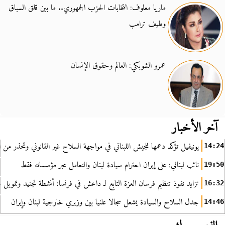
ماريا معلوف: انتخابات الحزب الجمهوري.. ما بين قلق السباق
وطيف ترامب
عمرو الشوبكي: العالم وحقوق الإنسان
آخر الأخبار
يونيفيل تؤكد دعمها للجيش اللبناني في مواجهة السلاح غير القانوني وتحذر من ا
14:24
نائب لبناني: على إيران احترام سيادة لبنان والتعامل عبر مؤسساته فقط
19:50
تزايد نفوذ تنظيم فرسان العزة التابع لـ داعش في فرنسا: أنشطة تجنيد وتمويل
16:32
جدل السلاح والسيادة يشعل سجالا علنيا بين وزيري خارجية لبنان وإيران
14:46