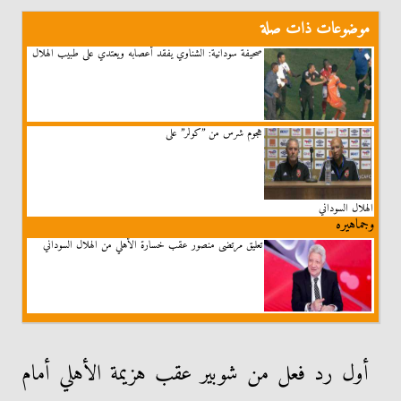
موضوعات ذات صلة
صحيفة سودانية: الشناوي يفقد أعصابه ويعتدي على طبيب الهلال
هجوم شرس من ”كولر” على
الهلال السوداني
وجماهيره
تعليق مرتضى منصور عقب خسارة الأهلي من الهلال السوداني
أول رد فعل من شوبير عقب هزيمة الأهلي أمام