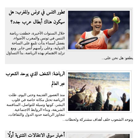
تطور التنس في تونس والمغرب: هل
سيكون هناك أبطال عرب جدد؟
خلال السنوات الأخيرة، خطفت رياضة
التنس في تونس والمغرب الأضواء،
بفضل أسماء بدأت تلمع على الساحة
الدولية، وعلى رأسهم أُنس جابر. ومع
تزايد الاهتمام بهذه الرياضة، بدأ التساؤل
يطفو: هل نحن على...
الرياضة: الشغف الذي يوحد الشعوب
عبر العالم
منذ العصور القديمة وحتى اليوم، ظلت
الرياضة تحتل مكانة خاصة في قلوب
البشر، كونها وسيلة للتواصل، المنافسة
الشريفة، وبناء الروابط الاجتماعية.
تتجاوز الرياضة حدود الدول والثقافات،
وتوحد الشعوب خلف أهداف مشتركة ولحظات...
أخبار سوق الانتقالات الشتوية أولًا