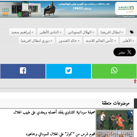
ابطال افريقيا
الهلال السوداني
النادي الأهلي
إبراهيم سعيد
الأهلى
كأس العالم للاندية
خالد الغندور
دوري ابطال افريقيا
⇧
موضوعات متعلقة
صحيفة سودانية: الشناوي يفقد أعصابه ويعتدي على طبيب الهلال
هجوم شرس من ”كولر” على الهلال السوداني وجماهيره