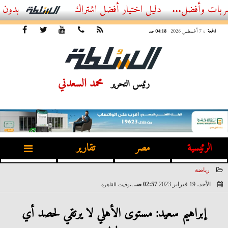
ل...
أفضل اشتراك IPTV بدون تقطيع 2026 – دليل المشاهد العصري
الجمعة
، 7 أغسطس 2026
04:18 صـ
محمد السعدني
رئيس التحرير
الرئيسية
مصر
تقارير
رياضة
الأحد، 19 فبراير 2023
02:57 صـ
بتوقيت القاهرة
2023-02-19 02:57:44
إبراهيم سعيد: مستوى الأهلي لا يرتقي لحصد أي