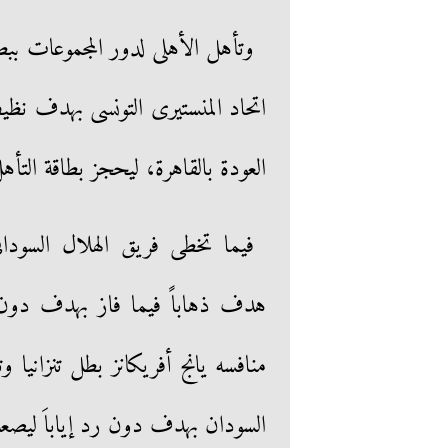
اتحاد المنستيرى التونسى بهدف نظي
العودة بالقاهرة، ليحجز بطاقة التأه
فيما تخطى فريق الهلال السودا
منافسه يانج أفريكانز بطل تنزانيا 
السودان بهدف دون رد إياباَ ليصعد