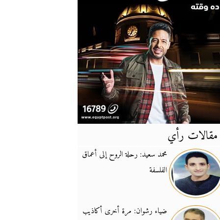
مقالات رأي
آخر
الأخبار
محمد سعيد: رحلة الروح إلى أعماق
الفلسفة
يونيفيل تؤكد دعمها ل
14:24
نائب لبناني: على إير
19:50
ضياء رشوان: مرة أخرى أكاذيب
تزايد نفوذ تنظيم فرس
16:32