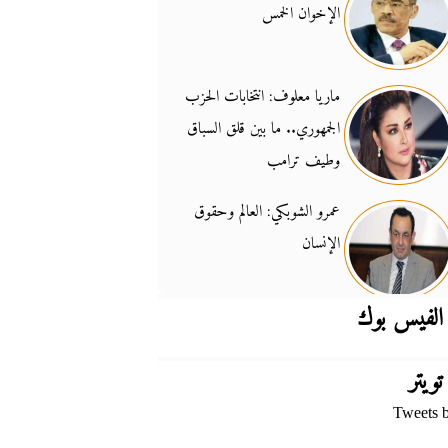
الإخوان الخمس
جدل السلاح والسيادة
14:46
ماريا معلوف: انتخابات الحزب
الجمهوري.. ما بين قلق السباق
وطيف ترامب
عمرو الشوبكي: العالم وحقوق
الإنسان
الفيس بوك
تويتر
Tweets 