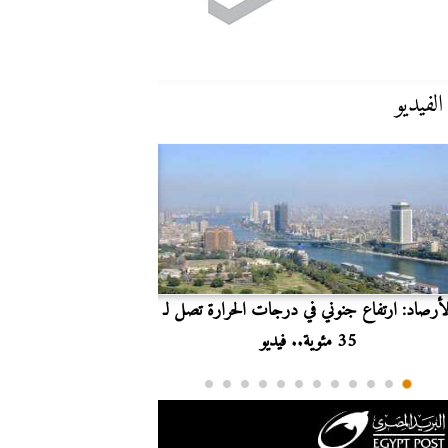
الفيديو
لأرصاد: ارتفاع جنوني في درجات الحرارة تصل لـ
بث مباشر.. مشاهدة مبارا
35 مئوية.. فيديو
الدوري ا