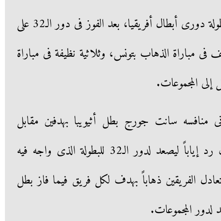
وتأهل الأهلى لدور المجموعات ببطولة دورى أبطال أفريقيا، بعد الفوز فى دور الـ32 على
ف فى مباراة الذهاب بتونس، وثلاثية نظيفة فى مباراة
ل إلى المجموعات.
نى منافسه سانت جورج بطل أثيويبا بهدفين مقابل
هدف ذهاباً فيما فاز بهدف دون رد إياباً ليصعد لدور الـ32 للبطولة الذى واجه فيه
وتعادل الفريقين ذهاباً بهدف لكل فريق فيما فاز بطل
 لدور المجموعات.