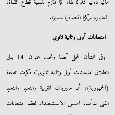
مائيا دوليا مملوكا لها، كما تلتزم بتنمية قطاع القناة،
باعتباره مركزا اقتصاديا متميزا.
امتحانات أولى وثانية ثانوي
وفى الشأن المحلى أيضا وتحت عنوان "14 يناير
انطلاق امتحانات أولى وثانية ثانوى"، ذكرت صحيفة
(الجمهورية)، أن مديريات التربية والتعليم والتعليم
الفنى بدأت، أمــس الاســتــعــداد لعقد امتحانات