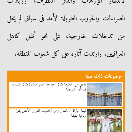
لانتشار الإرهاب والفكر المتطرف، وويلات
الصراعات والحروب الطويلة الأمد فى سياق لم يخل
من تدخلات خارجية، على نحو أثقل كاهل
العراقيين، وارتدت آثاره على كل شعوب المنطقة.
موضوعات ذات صلة
عاجل من الحكومة بشأن الحج هذا العام|ومفاجأة بشأن المسموح
لهم بأداء الفريضة
نتيجة مباراة الزمالك وحرس الحدود.. الفارس الأبيض يفوز
برباعية نظيفة