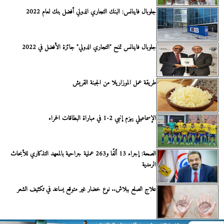
جلوبال فاينانس: البنك التجاري الدولي أفضل بنك لعام 2022
جلوبال فاينانس تمنح "التجاري الدولي" جائزة الأفضل في 2022
طريقة عمل الموزاريلا من الجبنة القريش
الإسماعيلي يهزم إنبي 2-1 في مباراة البطاقات الحمراء
الصحة: إجراء 13 ألفًا و263 عملية جراحية بالمعهد التذكاري للأبحاث
الرمدية
علاج الصلع ببلاش.. نوع خضار غير متوقع يساعد في تكثيف الشعر