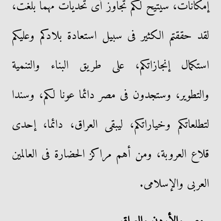
إمكانات، سيتيح لكم تجاوز أى تحديات مهما بلغت،
لقد حققتم الكثير فى سبيل استعادة بلادكم وعليكم
استكمال إنجازاتكم، على طريق البناء والتنمية
والتطوير، وستجدون فى مصر دائما عونا لكم، وسندا
لتطلعاتكم وخياراتكم، ليبقى العراق، دائما، إحدى
قلاع العروبة، ومن أهم مراكز الحضارة فى العالمين
العربى والإسلامى.