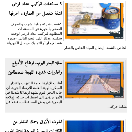
5 مستندات لتركيب عداد فرعى
لشقة منفصل عن العمارة.. اعرفها
كشفت شركة مياه الشرب والصرف
الصحي بالجيزة عن المستندات
المطلوبة لتركيب عداد فرعي لوحدة
سكنية، وذلك على النحو التالي: -صورة
عقد الإيجار أو التمليك. -إيصال الكهرباء
الخاص بالشقة. -إيصال المياه الخاص بالعقار....
حالة البحر اليوم.. ارتفاع الأمواج
وتحذيرات شديدة اللهجة للمصطافين
أعلنت الإدارة العامة للتنبؤات والإنذار
المبكر بالهيئة العامة للأرصاد الجوية، أن
حالة البحر اليوم تشهد ارتفاعًا شديدًا في
الأمواج تؤدي إلى اضطراب حركة الملاحة
البحرية في بعض المحافظات، فضلًا عن
نشاط حركة...
الحوت الأزرق وسمك المنشار من
الكائنات البحرية المعرضة للانقراض..