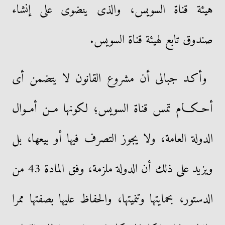
هيئة قناة السويس، والذى ينضوى على إنشاء
صندوق تابع لهيئة قناة السويس.
وأكـد جبالى أن مشروع القانون لا يتضمن أى
أحــكــام تمس قناة السويس؛ لكونها مــن أمــوال
الدولة العامة، ولا يجوز التصرف فيها أو بيعها، بل
ويزيد على ذلك أن الدولة ملزمة، وفق المادة 43 من
الدستور، بحمايتها وتنميتها، والحفاظ عليها بصفتها ممرا