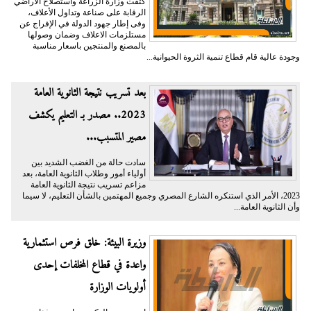
كثفت وزارة الزراعة واستصلاح الأراضي
الرقابة على صناعة وتداول الأعلاف،
وفى إطار جهود الدولة في الإفراج عن
مستلزمات الاعلاف وضمان وصولها
بالمصنع والمنتجين باسعار مناسبة
وجودة عالية قام قطاع تنمية الثروة الحيوانية...
بعد تسريب نتيجة الثانوية العامة
2023.. مصدر بـ التعليم يكشف
مصير المتسبب...
سادت حالة من الغضب الشديد بين
أولياء أمور وطلاب الثانوية العامة، بعد
مزاعم تسريب نتيجة الثانوية العامة
2023، الأمر الذي استنكره الشارع المصري وجميع المهتمين بالشأن التعليم، لا سيما
وأن الثانوية العامة...
وزيرة البيئة: خلق فرص استثمارية
واعدة في قطاع المخلفات إحدى
أولويات الوزارة