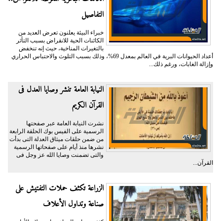
التفاصيل
خبراء البيئة يعلنون تعرض العديد من
الكائنات الحية للانقراض بسبب التأثر
بالتغيرات المناخية، حيث إنه تنخفض
أعداد الحيوانات البرية في العالم بمعدل 69%، وذلك بسبب التلوث والاحتباس الحراري
وإزالة الغابات، ورغم ذلك...
النيابة العامة تنشر وصايا العدل فى
القرآن الكريم
نشرت النيابة العامة عبر صفحتها
الرسمية على الفيس بوك الحلقة الرابعة
من ضمن حلقات ميثاق العدلة التى بدأت
نشرها منذ أيام على صفحاتها الرسمية
والتى تضمنت وصايا الله عز وجل فى
القرآن...
الزراعة تكثف حملات التفتيش على
صناعة وتداول الأعلاف