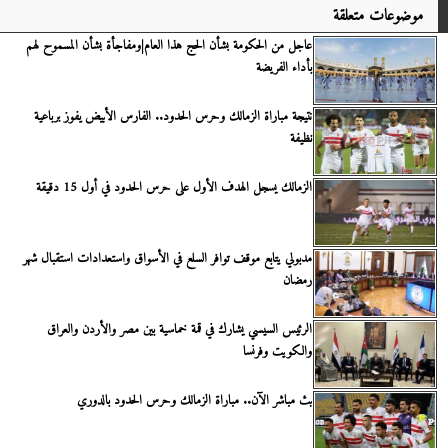
موضوعات متعلقة
عاجل من الحكومة بشأن الحج هذا العام|ومفاجأة بشأن المسموح لهم
بأداء الفريضة
نتيجة مباراة الزمالك وحرس الحدود.. الفارس الأبيض يفوز برباعية
نظيفة
الزمالك يسجل الهدف الأول على حرس الحدود في أول 15 دقيقة
مدبولي يتابع موقف توافر السلع في الأسواق واستعدادات استقبال شهر
رمضان
الرئيس السيسي يشارك في قمة خماسية بين مصر والأردن والعراق
والكويت وفرنسا
بث مباشر الآن.. مباراة الزمالك وحرس الحدود بالدوري