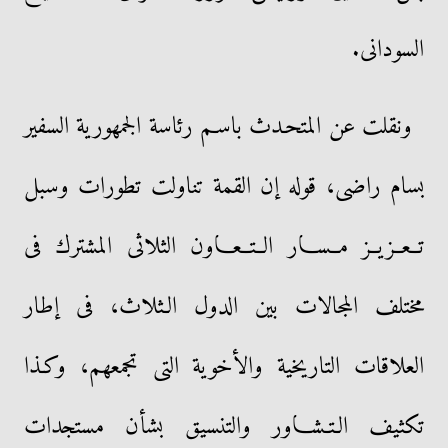
السودانى.
ونقلت عن المتحـدث باسـم رئاسة الجمهورية السفير
بسام راضى، قوله إن القمة تناولت تطورات وسبل
تــعــزيــز مــســار الــتــعــاون الثلاثى المشترك فى
مختلف المجالات بين الدول الـثلاث، فى إطار
العلاقات التاريخية والأخوية التى تجمعهم، وكـذا
تكثيف الـتـشـاور والتنسيق بشأن مستجدات