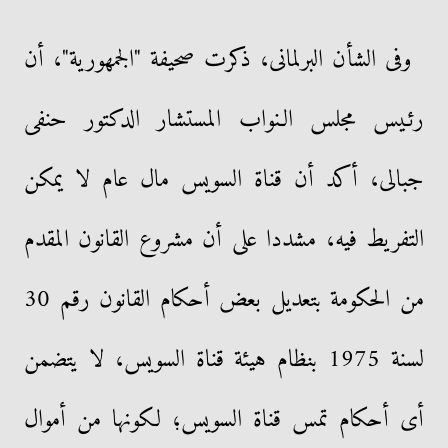
وفى الشأن البرلمانى، ذكرت صحيفة "الجمهورية"، أن
رئـيس مجلس الـنواب المستشار الدكتور حنفى
جبالى، أكد أن قناة السويس مال عام لا يمكن
التفريط فيه، مشددا على أن مشروع القانون المقدم
من الحكومة بتعديل بعض أحكام القانون رقم 30
لسنة 1975 بنظام هيئة قناة السويس، لا يتضمن
أى أحكام تمس قناة السويس؛ لكونها من أموال