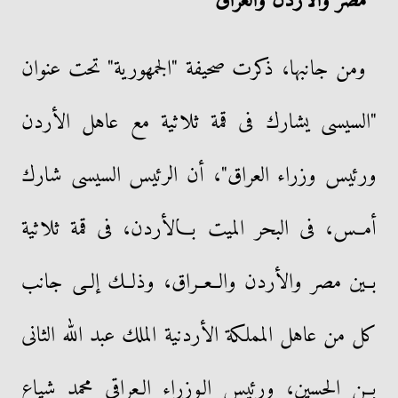
مصر والأردن والعراق
ومن جانبها، ذكرت صحيفة "الجمهورية" تحت عنوان
"السيسى يشارك فى قمة ثلاثية مع عاهل الأردن
ورئيس وزراء العراق"، أن الرئيس السيسى شارك
أمــس، فى البحر الميت بــالأردن، فى قمة ثلاثية
بــين مصر والأردن والــعــراق، وذلــك إلــى جانب
كل من عاهل المملكة الأردنية الملك عبد الله الثانى
بــن الحسين، ورئيس الـوزراء الـعراقى محمد شياع