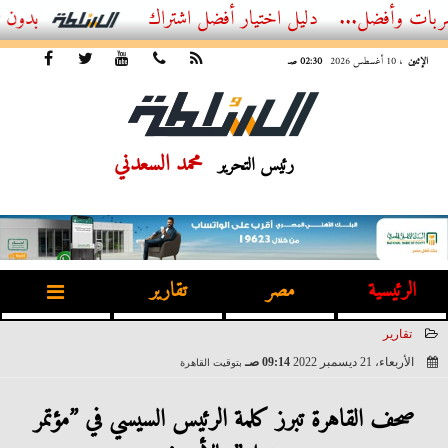
..
أفضل اشتراك IPTV بدون تقطيع 2026 – دليل المشاهد العصري
الإثنين
، 10 أغسطس 2026
02:30 صـ
محمد السعدني
رئيس التحرير
الرئيسية
مصر
تقارير
تقارير
الأربعاء، 21 ديسمبر 2022
09:14 صـ
بتوقيت القاهرة
2022-12-21 09:14:56
صحف القاهرة تبرز كلمة الرئيس السيسي في ”مؤتمر