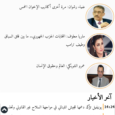
ضياء رشوان: مرة أخرى أكاذيب الإخوان الخمس
ماريا معلوف: انتخابات الحزب الجمهوري.. ما بين قلق السباق
وطيف ترامب
عمرو الشوبكي: العالم وحقوق الإنسان
آخر الأخبار
يونيفيل تؤكد دعمها للجيش اللبناني في مواجهة السلاح غير القانوني وتحذر من ا
14:24