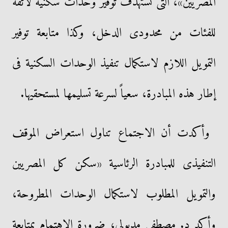
المصريين»، التى تستهدف توفير وحدات سكنية لائقة
للفئات من محدودى الدخل، وكذا متابعة توفير
التمويل اللازم لاستكمال تنفيذ الوحدات السكنية فى
إطار هذه المبادرة، سعياً لسرعة تسليمها لمستحقيها.
وأكدت أن الاجتماع تناول استعراض الموقف
التنفيذى للمبادرة الرئاسية «سكن كل المصريين
والتمويل المطلوب لاستكمال الوحدات المطروحة،
وأكد د. مصطفى مدبولى، ضرورة الاهتمام بمتابعة