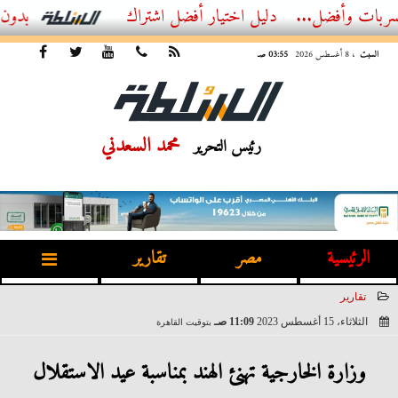
ضل...
أفضل اشتراك IPTV بدون تقطيع 2026 – دليل المشاهد العصري
السبت
، 8 أغسطس 2026
03:55 صـ
محمد السعدني
رئيس التحرير
الرئيسية
مصر
تقارير
تقارير
الثلاثاء، 15 أغسطس 2023
11:09 صـ
بتوقيت القاهرة
2023-08-15 11:09:41
وزارة الخارجية تهنئ الهند بمناسبة عيد الاستقلال