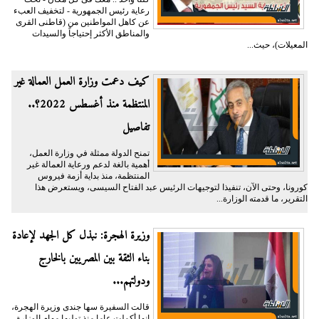
رعاية رئيس الجمهورية - لتخفيف العبء
عن كاهل المواطنين من (قاطنى القرى
والمناطق الأكثر إحتياجاً والسيدات
المعيلات)، حيث...
كيف دعمت وزارة العمل العمالة غير
المنتظمة منذ أغسطس 2022؟..
تفاصيل
تمنح الدولة ممثلة في وزارة العمل،
أهمية بالغة لدعم ورعاية العمالة غير
المنتظمة، منذ بداية أزمة فيروس
كورونا، وحتى الآن، تنفيذا لتوجيهات الرئيس عبد الفتاح السيسى، ويستعرض هذا
التقرير، ما قدمته الوزارة...
وزيرة الهجرة: نبذل كل الجهد لإعادة
بناء الثقة بين المصريين بالخارج
ودولتهم...
قالت السفيرة سها جندى وزيرة الهجرة،
إنها أكملت عاما منذ توليها مهام الوزارة،