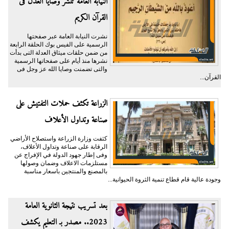
النيابة العامة تنشر وصايا العدل فى
القرآن الكريم
نشرت النيابة العامة عبر صفحتها
الرسمية على الفيس بوك الحلقة الرابعة
من ضمن حلقات ميثاق العدلة التى بدأت
نشرها منذ أيام على صفحاتها الرسمية
والتى تضمنت وصايا الله عز وجل فى
القرآن...
الزراعة تكثف حملات التفتيش على
صناعة وتداول الأعلاف
كثفت وزارة الزراعة واستصلاح الأراضي
الرقابة على صناعة وتداول الأعلاف،
وفى إطار جهود الدولة في الإفراج عن
مستلزمات الاعلاف وضمان وصولها
بالمصنع والمنتجين باسعار مناسبة
وجودة عالية قام قطاع تنمية الثروة الحيوانية...
بعد تسريب نتيجة الثانوية العامة
2023.. مصدر بـ التعليم يكشف