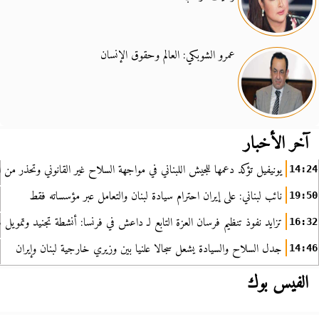
عمرو الشوبكي: العالم وحقوق الإنسان
آخر الأخبار
يونيفيل تؤكد دعمها للجيش اللبناني في مواجهة السلاح غير القانوني وتحذر من ا
14:24
نائب لبناني: على إيران احترام سيادة لبنان والتعامل عبر مؤسساته فقط
19:50
تزايد نفوذ تنظيم فرسان العزة التابع لـ داعش في فرنسا: أنشطة تجنيد وتمويل
16:32
جدل السلاح والسيادة يشعل سجالا علنيا بين وزيري خارجية لبنان وإيران
14:46
الفيس بوك