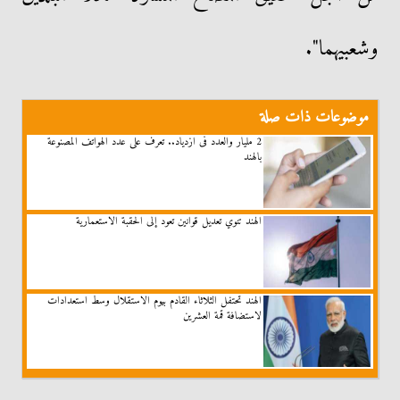
وشعبيهما".
موضوعات ذات صلة
2 مليار والعدد فى ازدياد.. تعرف على عدد الهواتف المصنوعة
بالهند
الهند تنوي تعديل قوانين تعود إلى الحقبة الاستعمارية
الهند تحتفل الثلاثاء القادم بيوم الاستقلال وسط استعدادات
لاستضافة قمة العشرين