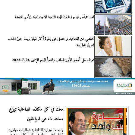
الهند تترأس الدورة الـ62 للجنة التنمية الاجتماعية بالأمم المتحدة
تخلصي من التجاعيد واحصلى على بشرة أكثر شبابا بزيت جوز الهند..
اعرفى الطريقة
تعرف على أسعار الأرز السائب والمعبأ اليوم الإثنين 24-7-2023
معك في كل مكان.. الداخلية توزع
مساعدات على المواطنين
واصلت وزارة الداخلية فعاليات مبادرة
كلنا واحد .. معك فى كل مكان - تحت