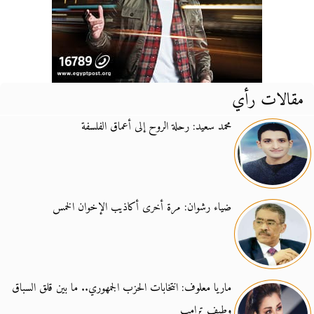
مقالات رأي
محمد سعيد: رحلة الروح إلى أعماق الفلسفة
ضياء رشوان: مرة أخرى أكاذيب الإخوان الخمس
ماريا معلوف: انتخابات الحزب الجمهوري.. ما بين قلق السباق
وطيف ترامب