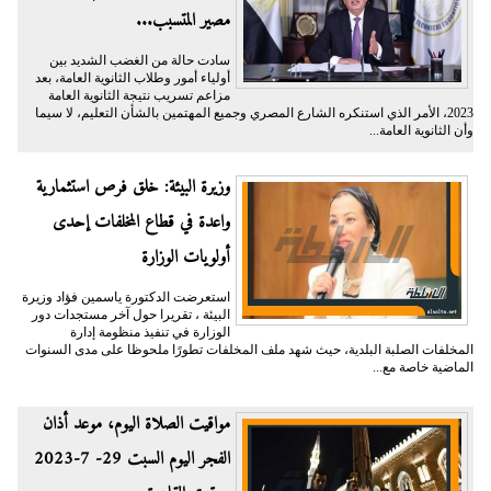
مصير المتسبب...
سادت حالة من الغضب الشديد بين
أولياء أمور وطلاب الثانوية العامة، بعد
مزاعم تسريب نتيجة الثانوية العامة
2023، الأمر الذي استنكره الشارع المصري وجميع المهتمين بالشأن التعليم، لا سيما
وأن الثانوية العامة...
وزيرة البيئة: خلق فرص استثمارية
واعدة في قطاع المخلفات إحدى
أولويات الوزارة
استعرضت الدكتورة ياسمين فؤاد وزيرة
البيئة ، تقريرا حول آخر مستجدات دور
الوزارة في تنفيذ منظومة إدارة
المخلفات الصلبة البلدية، حيث شهد ملف المخلفات تطورًا ملحوظا على مدى السنوات
الماضية خاصة مع...
مواقيت الصلاة اليوم، موعد أذان
الفجر اليوم السبت 29- 7-2023