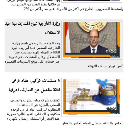
تم خلالها تنفيذ العديد من المبادرات،
واستمعنا للمصريين بالخارج في أكثر من 50 دولة، على مدار أكثر من 250...
وزارة الخارجية تهنئ الهند بمناسبة عيد
الاستقلال
وجه المتحدث الرسمى باسم وزارة
الخارجية السفير أحمد أبو زيد، اليوم
الثلاثاء، التهنئة للهند بمناسبة عيد
الاستقلال. وقال المتحدث - في تدوينة
عبر حسابه على موقع التدوينات القصيرة
إكس..تويتر سابقا - التهنئة...
5 مستندات لتركيب عداد فرعى
لشقة منفصل عن العمارة.. اعرفها
كشفت شركة مياه الشرب والصرف
الصحي بالجيزة عن المستندات
المطلوبة لتركيب عداد فرعي لوحدة
سكنية، وذلك على النحو التالي: -صورة
عقد الإيجار أو التمليك. -إيصال الكهرباء
الخاص بالشقة. -إيصال المياه الخاص بالعقار....