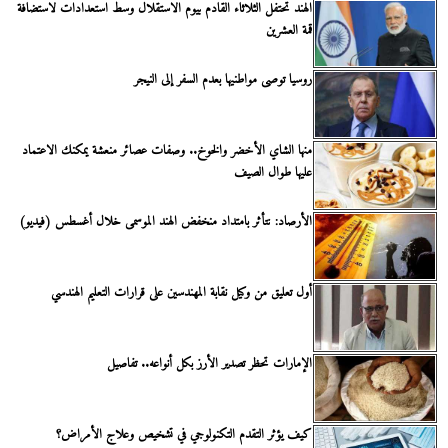
الهند تحتفل الثلاثاء القادم بيوم الاستقلال وسط استعدادات لاستضافة
قمة العشرين
روسيا توصى مواطنيها بعدم السفر إلى النيجر
منها الشاي الأخضر والخوخ.. وصفات عصائر منعشة يمكنك الاعتماد
عليها طوال الصيف
الأرصاد: نتأثر بامتداد منخفض الهند الموسمى خلال أغسطس (فيديو)
أول تعليق من وكيل نقابة المهندسين على قرارات التعليم الهندسي
الإمارات تحظر تصدير الأرز بكل أنواعه.. تفاصيل
كيف يؤثر التقدم التكنولوجي في تشخيص وعلاج الأمراض؟