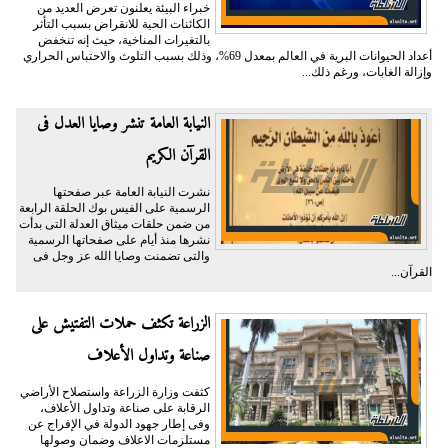
خبراء البيئة يعلنون تعرض العديد من
الكائنات الحية للانقراض بسبب التأثر
بالتغيرات المناخية، حيث إنه تنخفض
أعداد الحيوانات البرية في العالم بمعدل 69%، وذلك بسبب التلوث والاحتباس الحراري
وإزالة الغابات، ورغم ذلك...
النيابة العامة تنشر وصايا العدل فى
القرآن الكريم
نشرت النيابة العامة عبر صفحتها
الرسمية على الفيس بوك الحلقة الرابعة
من ضمن حلقات ميثاق العدلة التى بدأت
نشرها منذ أيام على صفحاتها الرسمية
والتى تضمنت وصايا الله عز وجل فى
القرآن...
الزراعة تكثف حملات التفتيش على
صناعة وتداول الأعلاف
كثفت وزارة الزراعة واستصلاح الأراضي
الرقابة على صناعة وتداول الأعلاف،
وفى إطار جهود الدولة في الإفراج عن
مستلزمات الاعلاف وضمان وصولها