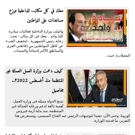
معك في كل مكان.. الداخلية توزع
مساعدات على المواطنين
واصلت وزارة الداخلية فعاليات مبادرة
كلنا واحد .. معك فى كل مكان - تحت
رعاية رئيس الجمهورية - لتخفيف العبء
عن كاهل المواطنين من (قاطنى القرى
والمناطق الأكثر إحتياجاً والسيدات
المعيلات)، حيث...
كيف دعمت وزارة العمل العمالة غير
المنتظمة منذ أغسطس 2022؟..
تفاصيل
تمنح الدولة ممثلة في وزارة العمل،
أهمية بالغة لدعم ورعاية العمالة غير
المنتظمة، منذ بداية أزمة فيروس
كورونا، وحتى الآن، تنفيذا لتوجيهات الرئيس عبد الفتاح السيسى، ويستعرض هذا
التقرير، ما قدمته الوزارة...