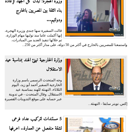
وزيرة الهجرة: نبذل كل الجهد لإعادة
بناء الثقة بين المصريين بالخارج
ودولتهم...
قالت السفيرة سها جندى وزيرة الهجرة،
إنها أكملت عاما منذ توليها مهام الوزارة،
تم خلالها تنفيذ العديد من المبادرات،
واستمعنا للمصريين بالخارج في أكثر من 50 دولة، على مدار أكثر من 250...
وزارة الخارجية تهنئ الهند بمناسبة عيد
الاستقلال
وجه المتحدث الرسمى باسم وزارة
الخارجية السفير أحمد أبو زيد، اليوم
الثلاثاء، التهنئة للهند بمناسبة عيد
الاستقلال. وقال المتحدث - في تدوينة
عبر حسابه على موقع التدوينات القصيرة
إكس..تويتر سابقا - التهنئة...
5 مستندات لتركيب عداد فرعى
لشقة منفصل عن العمارة.. اعرفها