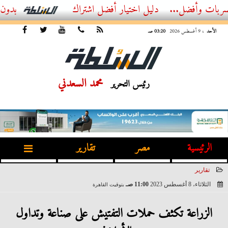
ل...
أفضل اشتراك IPTV بدون تقطيع 2026 – دليل المشاهد العصري
الأحد
، 9 أغسطس 2026
03:20 صـ
محمد السعدني
رئيس التحرير
الرئيسية
مصر
تقارير
تقارير
الثلاثاء، 8 أغسطس 2023
11:00 صـ
بتوقيت القاهرة
2023-08-08 11:00:12
الزراعة تكثف حملات التفتيش على صناعة وتداول