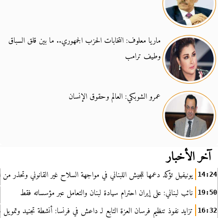
ماريا معلوف: انتخابات الحزب الجمهوري.. ما بين قلق السباق
وطيف ترامب
عمرو الشوبكي: العالم وحقوق الإنسان
آخر الأخبار
يونيفيل تؤكد دعمها للجيش اللبناني في مواجهة السلاح غير القانوني وتحذر من ا
14:24
نائب لبناني: على إيران احترام سيادة لبنان والتعامل عبر مؤسساته فقط
19:50
تزايد نفوذ تنظيم فرسان العزة التابع لـ داعش في فرنسا: أنشطة تجنيد وتمويل
16:32