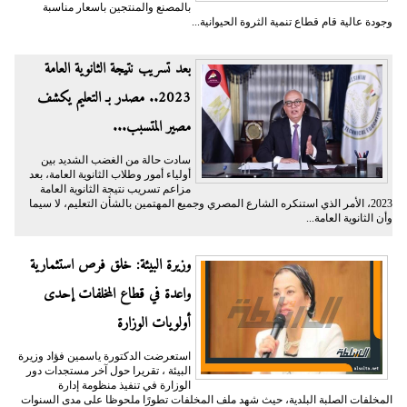
بالمصنع والمنتجين باسعار مناسبة
وجودة عالية قام قطاع تنمية الثروة الحيوانية...
بعد تسريب نتيجة الثانوية العامة
2023.. مصدر بـ التعليم يكشف
مصير المتسبب...
سادت حالة من الغضب الشديد بين
أولياء أمور وطلاب الثانوية العامة، بعد
مزاعم تسريب نتيجة الثانوية العامة
2023، الأمر الذي استنكره الشارع المصري وجميع المهتمين بالشأن التعليم، لا سيما
وأن الثانوية العامة...
وزيرة البيئة: خلق فرص استثمارية
واعدة في قطاع المخلفات إحدى
أولويات الوزارة
استعرضت الدكتورة ياسمين فؤاد وزيرة
البيئة ، تقريرا حول آخر مستجدات دور
الوزارة في تنفيذ منظومة إدارة
المخلفات الصلبة البلدية، حيث شهد ملف المخلفات تطورًا ملحوظا على مدى السنوات