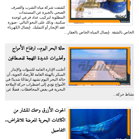
كشفت شركة مياه الشرب والصرف
الصحي بالجيزة عن المستندات
المطلوبة لتركيب عداد فرعي لوحدة
سكنية، وذلك على النحو التالي: -صورة
عقد الإيجار أو التمليك. -إيصال الكهرباء
الخاص بالشقة. -إيصال المياه الخاص بالعقار....
حالة البحر اليوم.. ارتفاع الأمواج
وتحذيرات شديدة اللهجة للمصطافين
أعلنت الإدارة العامة للتنبؤات والإنذار
المبكر بالهيئة العامة للأرصاد الجوية، أن
حالة البحر اليوم تشهد ارتفاعًا شديدًا في
الأمواج تؤدي إلى اضطراب حركة الملاحة
البحرية في بعض المحافظات، فضلًا عن
نشاط حركة...
الحوت الأزرق وسمك المنشار من
الكائنات البحرية المعرضة للانقراض..
التفاصيل