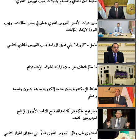
حقيقة غلق المقاهي والمطاعم والمولات بسبب فيروس ”المخلوي”
مدير حميات الأقصر: الفيروس المخلوي خطير في بعض الحالات.. ويجب
العودة لارتداء الكمامات
عاجل.. ”الوزراء” ينفي تعليق الدراسة بسبب الفيروس المخلوي التنفسي
ما حكم التخلف عن صلاة الجماعة لعذر؟.. الإفتاء توضح
محافظ الإسكندرية يطلق خدمة إلكترونية جديدة للتموين والصحة
والتعليم
مصر توقع مذكرة شراكة استراتيجية مع الاتحاد الأوروبي لإنتاج
الهيدروجين المتجدد
استشاري طب وقائي: الفيروس المخلوي قادرًا على اختراق الجهاز التنفسي