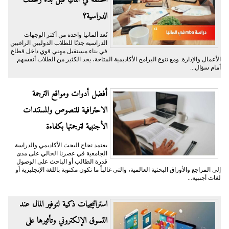
المختلفة في ألمانيا قبل بدء رحلتك
الدراسية؟
تُعد ألمانيا واحدة من أكثر الوجهات
الدراسية جذبًا للطلاب الدوليين الراغبين
في بناء مستقبل مهني قوي داخل قطاع
الأعمال والإدارة. ومع تنوع البرامج الأكاديمية المتاحة، يجد الكثير من الطلاب أنفسهم
أمام سؤال...
أفضل أدوات ومواقع الترجمة
الاحترافية للنصوص والمستندات
الأجنبية لترجمتها بكفاءة
يعتمد نجاح البحث الأكاديمي والدراسة
الجامعية في عصرنا الحالي على مدى
قدرة الطالب أو الباحث على الوصول
إلى المراجع والأوراق البحثية العالمية، والتي غالباً ما تكون مكتوبة باللغة الإنجليزية أو
لغات أجنبية...
​استراتيجيات ذكية لتوفير المال عند
التسوق الإلكتروني وتأثيرها على