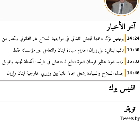
آخر الأخبار
يونيفيل تؤكد دعمها للجيش اللبناني في مواجهة السلاح غير القانوني وتحذر من ا
14:24
نائب لبناني: على إيران احترام سيادة لبنان والتعامل عبر مؤسساته فقط
19:50
تزايد نفوذ تنظيم فرسان العزة التابع لـ داعش في فرنسا: أنشطة تجنيد وتمويل
16:32
جدل السلاح والسيادة يشعل سجالا علنيا بين وزيري خارجية لبنان وإيران
14:46
الفيس بوك
تويتر
Tweets by