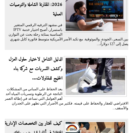
2026: المقارنة الشاملة والتوصيات
العملية
في مشهد الترفيه الرقمي المتغير
باستمرار، أصبح اختيار خدمة IPTV
المناسبة بمثابة رحلة بحث عن التوازن
بين السعر، الجودة، والموثوقية. مع تكبد الأسر الأمريكية متوسط فاتورة كابل شهري
يصل إلى 127 دولاراً،...
الدليل الشامل لاختيار حلول العزل
وكشف التسربات مع شركة بناء
الخليج للمقاولات...
يعد الحفاظ على المباني من المشكلات
الناتجة عن الرطوبة وتسربات المياه أحد
أهم العوامل التي تساعد في إطالة العمر
الافتراضي للعقار والحفاظ على قيمته. فكثير من الأضرار التي تظهر على الجدران
والأسقف...
كيف تختار بين التخصصات الإدارية