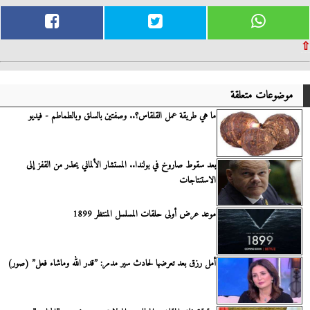
⇧
موضوعات متعلقة
ما هي طريقة عمل القلقاس؟.. وصفتين بالسلق وبالطماطم - فيديو
بعد سقوط صاروخ في بولندا.. المستشار الألماني يحذر من القفز إلى
الاستنتاجات
موعد عرض أولى حلقات المسلسل المنتظر 1899
أمل رزق بعد تعرضها لحادث سير مدمر: ”قدر الله وماشاء فعل” (صور)