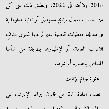
2018 ولائحته في 2022، ويطبق ذلك على كل
من تعمد استعمال برنامج معلوماتى أو تقنية معلوماتية
فى معالجة معطيات شخصية للغير لربطها بمحتوى منافٍ
للآداب العامة، أو لإظهارها بطريقة من شأنها
المساس باعتباره أو شرفه.
عقوبة جرائم الإنترنت
نصت المادة 23 من قانون جرائم الإنترنت على
جرائم الاحتيال والاعتداء على بطاقات البنوك