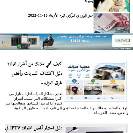
بسهولة
سعر اليورو في المركزي اليوم الأربعاء 16-11-2022
كيف تحمي منزلك من أضرار المياه؟
دليل اكتشاف التسربات وأفضل
طرق العزل...
تعتبر مشاكل المياه داخل المنازل من
أكثر المشكلات التي تسبب أضرارًا
كبيرة إذا لم يتم اكتشافها ومعالجتها في
الوقت المناسب، فالتسربات المخفية قد تؤدي إلى تلف الدهانات، ظهور الرطوبة
والعفن، ضعف الخرسانة،...
دليل اختيار أفضل اشتراك IPTV في