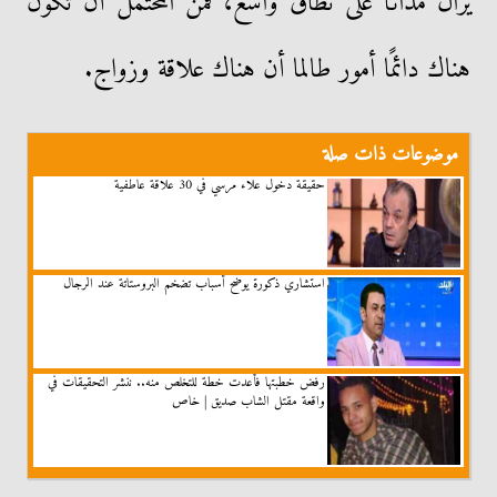
يزال مدانًا على نطاق واسع، فمن المحتمل أن تكون
هناك دائمًا أمور طالما أن هناك علاقة وزواج.
موضوعات ذات صلة
حقيقة دخول علاء مرسي في 30 علاقة عاطفية
استشاري ذكورة يوضح أسباب تضخم البروستاتة عند الرجال
رفض خطبتها فأعدت خطة للتخلص منه.. ننشر التحقيقات في
واقعة مقتل الشاب صديق | خاص