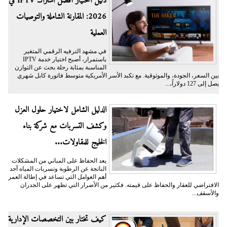
دليل اختيار أفضل اشتراك IPTV في
2026: المقارنة الشاملة والتوصيات
العملية
في مشهد الترفيه الرقمي المتغير
باستمرار، أصبح اختيار خدمة IPTV
المناسبة بمثابة رحلة بحث عن التوازن
بين السعر، الجودة، والموثوقية. مع تكبد الأسر الأمريكية متوسط فاتورة كابل شهري
يصل إلى 127 دولاراً،...
الدليل الشامل لاختيار حلول العزل
وكشف التسربات مع شركة بناء
الخليج للمقاولات...
يعد الحفاظ على المباني من المشكلات
الناتجة عن الرطوبة وتسربات المياه أحد
أهم العوامل التي تساعد في إطالة العمر
الافتراضي للعقار والحفاظ على قيمته. فكثير من الأضرار التي تظهر على الجدران
والأسقف...
كيف تختار بين التخصصات الإدارية