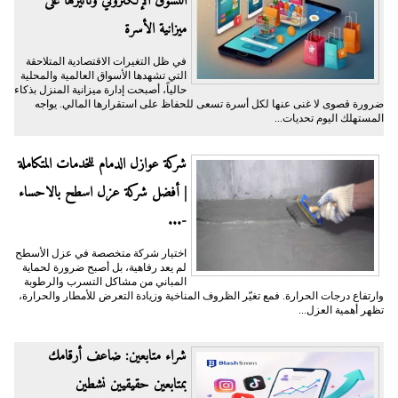
التسوق الإلكتروني وتأثيرها على
ميزانية الأسرة
​في ظل التغيرات الاقتصادية المتلاحقة
التي تشهدها الأسواق العالمية والمحلية
حالياً، أصبحت إدارة ميزانية المنزل بذكاء
ضرورة قصوى لا غنى عنها لكل أسرة تسعى للحفاظ على استقرارها المالي. يواجه
المستهلك اليوم تحديات...
شركة عوازل الدمام للخدمات المتكاملة
| أفضل شركة عزل اسطح بالاحساء
-...
اختيار شركة متخصصة في عزل الأسطح
لم يعد رفاهية، بل أصبح ضرورة لحماية
المباني من مشاكل التسرب والرطوبة
وارتفاع درجات الحرارة. فمع تغيّر الظروف المناخية وزيادة التعرض للأمطار والحرارة،
تظهر أهمية العزل...
شراء متابعين: ضاعف أرقامك
بمتابعين حقيقيين نشطين