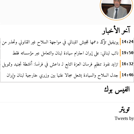
آخر الأخبار
يونيفيل تؤكد دعمها للجيش اللبناني في مواجهة السلاح غير القانوني وتحذر من ا
14:24
نائب لبناني: على إيران احترام سيادة لبنان والتعامل عبر مؤسساته فقط
19:50
تزايد نفوذ تنظيم فرسان العزة التابع لـ داعش في فرنسا: أنشطة تجنيد وتمويل
16:32
جدل السلاح والسيادة يشعل سجالا علنيا بين وزيري خارجية لبنان وإيران
14:46
الفيس بوك
تويتر
Tweets by