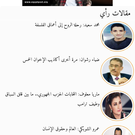
مقالات رأي
محمد سعيد: رحلة الروح إلى أعماق الفلسفة
ضياء رشوان: مرة أخرى أكاذيب الإخوان الخمس
ماريا معلوف: انتخابات الحزب الجمهوري.. ما بين قلق السباق
وطيف ترامب
عمرو الشوبكي: العالم وحقوق الإنسان