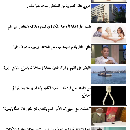
خروج فتاة المنصورة من المستشفى بعد تعرضها للطعن
تفسير حلم الخيانة الزوجية المتكررة في المنام وعلاقته بالتخلص من الهم
هاني الناظر يقدم نصيحة مهمة عن العلاقة الزوجية .. تعرف عليها
القبض على المتهم بإغراق فتاتين لمطالبة إحداهما له بالزواج منها في الجيزة
من الخيانة لحبل المشنقة.. القصة الكاملة لإعدام زوجة وعشيقها في
سوهاج
”خطفت مني حبيبي”.. الأمن العام يكشف لغز مقتل فتاة خنقًا بالبحيرة”
ضحية الابتزاز في المرج تتعرف على المتهم: ”عايز علاقة عاطفية بالإكراه”