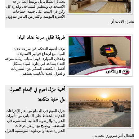
بجمال الشكل، بل يرتبط أيضا براحة
الاستخدام، وتنظيم المساحة، وقدرة كل
ركن في البيت على خدمة احتياجات
الأسرة اليومية. وكثير من الناس يبدؤون
بشراء الأثاث أو...
طريقة تقليل سرعة عداد المياه
تزداد أهمية التحكم في سرعة عداد
المياه مع ارتفاع فواتير الاستهلاك
وفقدان الموارد. فهم أسباب زيادة سرعة
العداد يساعد في إدارة المياه بشكل
أفضل. الكشف المبكر عن التسربات
والعزل الجيد للأنابيب يساهم...
أهمية عزل الفوم في الدمام للحصول
على حماية متكاملة
عزل الفوم في الدمام من أهم الإجراءات
الحديثة للحفاظ على المباني من تأثيرات
الحرارة والرطوبة العالية المنتشرة في
المنطقة، ويصبح مع ارتفاع درجات
الحرارة صيفاً والرطوبة الموسمية العزل
الفعال أمر ضروري لحماية...