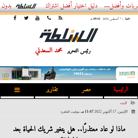
..
أفضل اشتراك IPTV بدون تقطيع 2026 – دليل المشاهد العصري
الجمعة
، 7 أغسطس 2026
09:35 مـ
محمد السعدني
رئيس التحرير
الرئيسية
مصر
تقارير
لايت
الإثنين، 17 أكتوبر 2022
11:47 مـ
بتوقيت القاهرة
2022-10-17 23:47:05
ماذا لو عاد معتذرًا.. هل يتغير شريك الحياة بعد