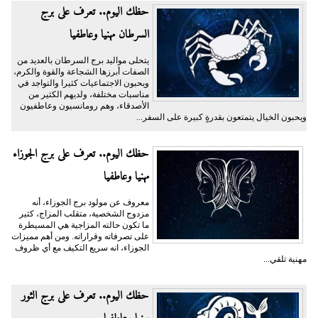
حظك اليوم.. تعرف على برج
السرطان مهنيا وعاطفيا
يتحلى مواليد برج السرطان بالعديد من
الصفات أبرزها الشجاعة والقوة والكرم،
ويحبون الاجتماعيات كثيرا والتواجد في
مناسبات مختلفة، ولديهم الكثير من
الأصدقاء، وهم رومانسيون وعاطفيون
ويحبون الخيال يتمتعون بقدرةٍ كبيرة على السفر...
حظك اليوم.. تعرف على برج الجوزاء
مهنيا وعاطفيا
معروف عن مولود برج الجوزاء، أنه
مزدوج الشخصية، متقلب المزاج، كثير
ما تكون حالته المزاجية هي المسيطرة
على تصرفاته وقراراته. ومن أهم مميزات
الجوزاء، انه سريع التكيف مع أي ظروف
مهنية تلقي...
حظك اليوم.. تعرف على برج الثور