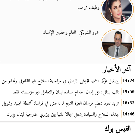
وطيف ترامب
عمرو الشوبكي: العالم وحقوق الإنسان
آخر الأخبار
يونيفيل تؤكد دعمها للجيش اللبناني في مواجهة السلاح غير القانوني وتحذر من ا
14:24
نائب لبناني: على إيران احترام سيادة لبنان والتعامل عبر مؤسساته فقط
19:50
تزايد نفوذ تنظيم فرسان العزة التابع لـ داعش في فرنسا: أنشطة تجنيد وتمويل
16:32
جدل السلاح والسيادة يشعل سجالا علنيا بين وزيري خارجية لبنان وإيران
14:46
الفيس بوك