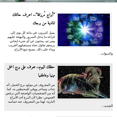
”أبراج مُرزقة”.. اعرف حالتك
المادية من برجك
يميل كثيرون، في بداية كل يوم، إلى
قراءة ما يدخل السرور والبهجة عليهم.
ومن ثم، يبحثون عن أي شيء إيجابي
يزيدهم تفاؤل تجاه مستقبلهم القريب.
وبناء على ذلك، يصبح تتبع الأبراج
والتنبؤات...
حظك اليوم.. تعرف على برج الحمل
مهنيا وعاطفيا
من المعروف عن مولود برج الحمل، أنه
جذاب وساحر ووفي للمحيطين به، كما
أنه من الشخصيات الواضحة التي ترفض
الغموض، نظرا لأن البرج أحد الأبراج
النارية، لهذا من المعروف عنه حماسه
الشديد،...