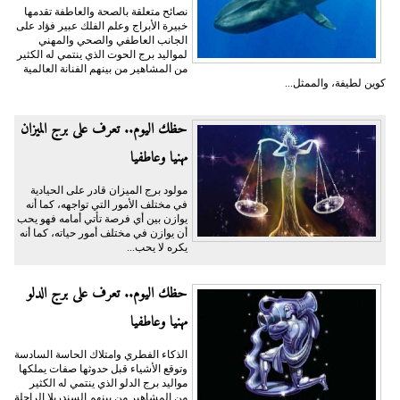
نصائح متعلقة بالصحة والعاطفة تقدمها
خبيرة الأبراج وعلم الفلك عبير فؤاد على
الجانب العاطفي والصحي والمهني
لمواليد برج الحوت الذي ينتمي له الكثير
من المشاهير من بينهم الفنانة العالمية
كوين لطيفة، والممثل...
حظك اليوم.. تعرف على برج الميزان
مهنيا وعاطفيا
مولود برج الميزان قادر على الحيادية
في مختلف الأمور التي تواجهه، كما أنه
يوازن بين أي فرصة تأتي أمامه فهو يحب
أن يوازن في مختلف أمور حياته، كما أنه
يكره لا يحب...
حظك اليوم.. تعرف على برج الدلو
مهنيا وعاطفيا
الذكاء الفطري وامتلاك الحاسة السادسة
وتوقع الأشياء قبل حدوثها صفات يملكها
مواليد برج الدلو الذي ينتمي له الكثير
من المشاهير من بينهم السندريلا الراحلة