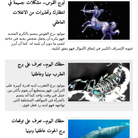
لبرج القوس.. مشكلات جسيمة في
انتظارك وتحذيرات من الانفلات
العاطفي
مولود برج القوس يتسم بالكرم الشديد
فهو يكره أن يجعل شخص يحبه في حاجة
لشئ ما دون أن يلبيه له، كما أن أبرز
عيوبه الإسراف الكبير في إنفاق الأموال فهو ينفق لتلبية...
حظك اليوم.. تعرف على برج
العقرب مهنيا وعاطفيا
مولود برج العقرب لديه قدرة كبيرة على
التركيز، فهو يستطيع أن يقوم بأكثر من
عمل في وقت واحد كما أنه يتسم
بالجرأة في المواقف المختلفة التي
تواجهه فهو لديه رد فعل قوي...
حظك اليوم.. تعرف على توقعات
برج الحوت عاطفيا ومهنيا