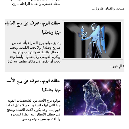
سعاد حسني، والفنانة الراحلة ماري
منيب، والفنان فاروق...
حظك اليوم.. تعرف على برج العذراء
مهنيا وعاطفيا
يتميز مولود برج العذراء بأنه شخص
صريح وصادق ولا يحب الكذب، ويحب
الجمال والنظافة والترتيب والهدوء
ويكره الفوضى ولا يتقبلها، وأينما وجد
يحب أن يكون في مكان نظيف وبه ذوق
عالٍ فهو...
حظك اليوم.. تعرف على برج الأسد
مهنيا وعاطفيا
مولود برج الأسد من الشخصيات القوية
جدا التي لها جاذبية وسحر لا مثيل له لذا
فهو أينما وجد يكون لافت للانتباه وينجح
في خطف الأنظار إليه، نظرا لسحره
ولباقته وحسن حديثه وحسن...