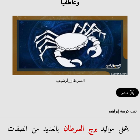
وعاطفيا
السرطان_أرشيفية
كتب
كريمة إبراهيم
يتحلى مواليد
برج
السرطان
بالعديد من الصفات