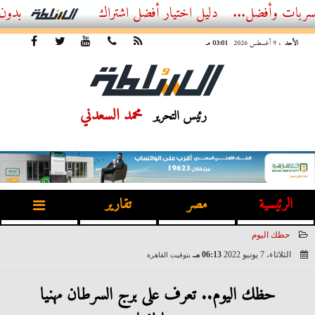
فضل...
أفضل اشتراك IPTV بدون تقطيع 2026 – دليل المشاهد العصري
الأحد
، 9 أغسطس 2026
03:01 مـ
محمد السعدني
رئيس التحرير
الرئيسية
مصر
تقارير
حظك اليوم
الثلاثاء، 7 يونيو 2022
06:13 مـ
بتوقيت القاهرة
2022-06-07 18:13:51
حظك اليوم.. تعرف على برج السرطان مهنيا