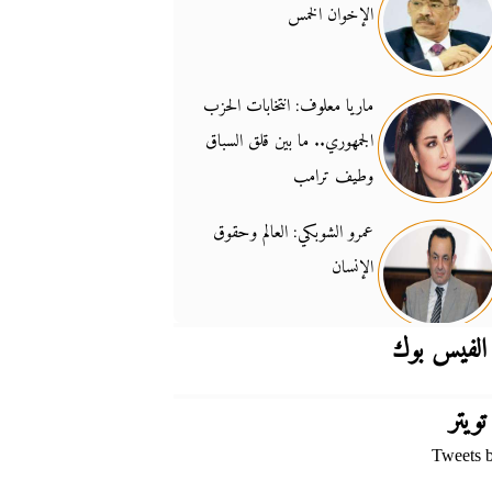
الإخوان الخمس
جدل السلاح والسيادة
14:46
ماريا معلوف: انتخابات الحزب
الجمهوري.. ما بين قلق السباق
وطيف ترامب
عمرو الشوبكي: العالم وحقوق
الإنسان
الفيس بوك
تويتر
Tweets 