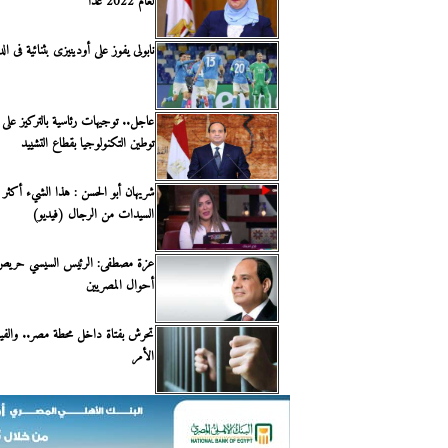
لعام 2022 غدًا
نابولى يفوز على أودينيزى بثنائية فى ا
عاجل.. توجيهات رئاسية بالتركيز على
توطين التكنولوجيا بقطاع التشييد
شريهان أبو الحسن : هذا الشيء أكثر م
السيدات من الرجال (فيديو)
عزة مصطفى: الرئيس السيسي حريص ع
أحوال المصريين
تحرش بفتاة داخل محطة مصر.. والف
الأمر