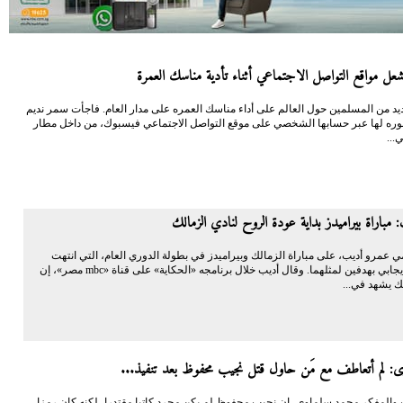
شعل مواقع التواصل الاجتماعي أثناء تأدية مناسك العمرة
د من المسلمين حول العالم على أداء مناسك العمره على مدار العام. فاجأت سمر نديم
صوره لها عبر حسابها الشخصي على موقع التواصل الاجتماعي فيسبوك، من داخل مطار
...
 مباراة بيراميدز بداية عودة الروح لنادي الزمالك
ي عمرو أديب، على مباراة الزمالك وبيراميدز في بطولة الدوري العام، التي انتهت
بالتعادل الإيجابي بهدفين لمثلهما. وقال أديب خلال برنامجه «الحكاية» على قناة «mbc مصر»، إن
ك يشهد في...
وى: لم أتعاطف مع مَن حاول قتل نجيب محفوظ بعد تنفيذ...
 والمفكر محمد سلماوي، إن نجيب محفوظ لم يكن مجرد كاتبا مقتدرا، لكنه كان رمزا