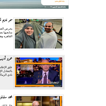
سمر نديم ت
يحرص العدي
متابعيها ب
القاهره وهي
عمرو أديب:
علق الإعلام
نادي الزمال
محمد سلما
قال الكاتب