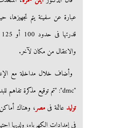
قال الدكتور
أيمن حمزة
، المتحد
عبارة عن سفينة يتم تجهيزها، حيث
قدرتها فى حدود 100 أو 125 ميجا وات، وتكون لها قدرة على التحرك فى
والانتقال من مكان لآخر.
وأضاف خلال مداخلة مع الإعلامي
"dmc": "تم توقيع مذكرة تفاهم للبدء فى الدراسات الخاصة بالمحطة العائمة، وهى أول
توليد
عائمة فى
مصر
، وهناك أماكن 
فى إمدادات الكهرباء، ولديها احتيا