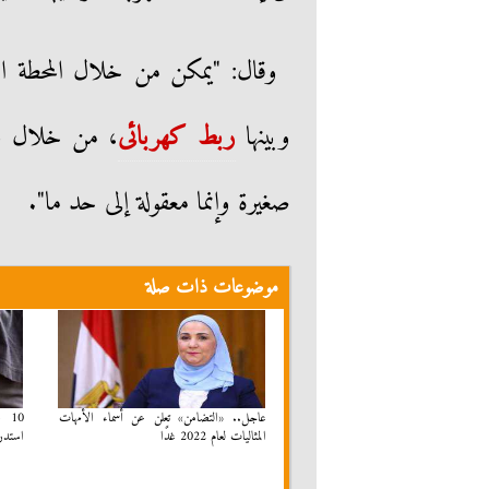
وقال: "يمكن من خلال المحطة الع
وبينها
ربط كهربائى
، من خلال تحر
صغيرة وإنما معقولة إلى حد ما".
موضوعات ذات صلة
عاجل.. «التضامن» تعلن عن أسماء الأمهات
10
المثاليات لعام 2022 غدًا
استدرا