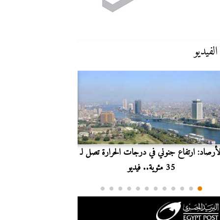
الفيديو
لأرصاد: ارتفاع جنوني في درجات الحرارة تصل لـ
بث مباشر.. مشاهدة مبارا
35 مئوية.. فيديو
الدوري ا