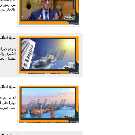
من رموز وج
والحارات...
حالة الطقس الم
يتوقع خبرا
الكبرى وال
معتدل الحر
حالة الطقس غدا 
أعلنت هيئة
نهارا على 
على جنوب ا