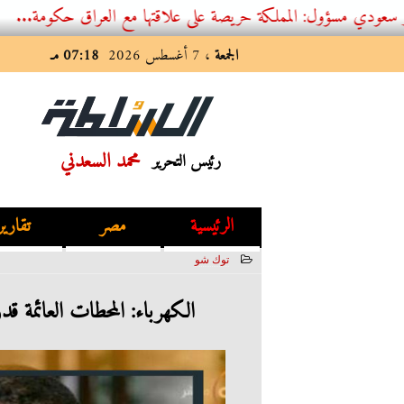
ول: المملكة حريصة على علاقتها مع العراق حكومة...
الجمعة
، 7 أغسطس 2026
07:18 مـ
محمد السعدني
رئيس التحرير
الرئيسية
مصر
تقارير
توك شو
2022-03-19 19:49:47
الكهرباء: المحطات العائمة قدرتها 125 ميجاوات وقادرة على التنقل