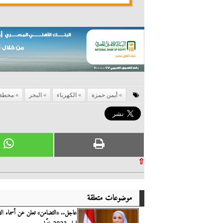
أيمن حمزة
الكهرباء
البحر
محطة 
⇧
موضوعات متعلقة
عاجل.. «التضامن» تعلن عن أسماء الأ