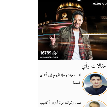
مقالات رأي
آخر
الأخبار
محمد سعيد: رحلة الروح إلى أعماق
الفلسفة
يونيفيل تؤكد دعمها ل
14:24
نائب لبناني: على إير
19:50
ضياء رشوان: مرة أخرى أكاذيب
تزايد نفوذ تنظيم فرس
16:32