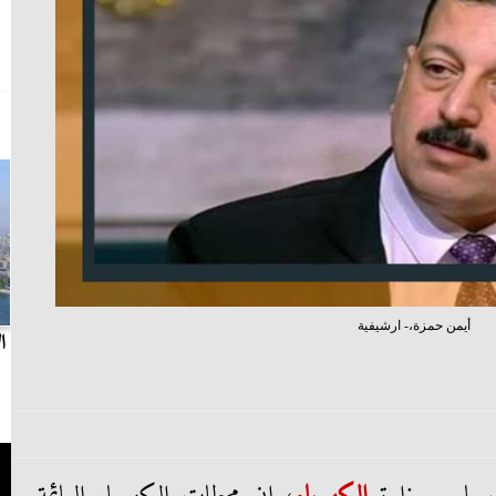
أيمن حمزة،- ارشيفية
بث مباشر.. مباراة الزمالك وسيراميكا كليوباترا في
ا
الدوري