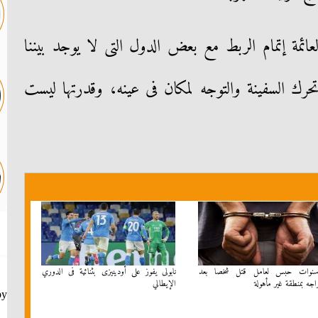
ائمة إتمام الربط مع بعض الدول التى لا يوجد بيننا
ك السفينة والتوجه لمكان فى عينه، وقدرتها ليست
 سنوات حبس لعامل قتل شخصا بعد
نابولى يفوز على أودينيزى بثنائية فى الدوري
جه بمنطقة غير مأهولة
الإيطالي
by