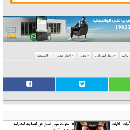
توليد
ربط كهربائى
مصر
اخبار مصر
السلطة
مهات المثاليات
10 سنوات حبس لعامل قتل شخصا بعد استدراجه