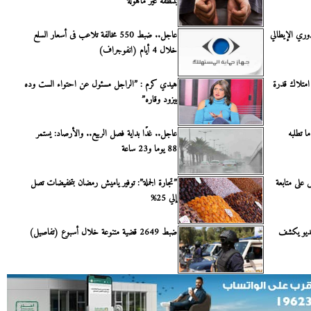
بمنطقة غير مأهولة
لدوري الإيطالي
عاجل.. ضبط 550 مخالفة تلاعب فى أسعار السلع
خلال 4 أيام (انفوجراف)
 امتلاك قدرة
هيدي كرم : ”الراجل مسئول عن احتواء الست وده
بيزود وقاره”
ا تطلبه
عاجل.. غدًا بداية فصل الربيع.. والأرصاد: يستمر
88 يوما و23 ساعة
لى متابعة
”تجارة الجملة”: توفير ياميش رمضان بتخفيضات تصل
إلي 25%
يديو يكشف
ضبط 2649 قضية متنوعة خلال أسبوع (تفاصيل)