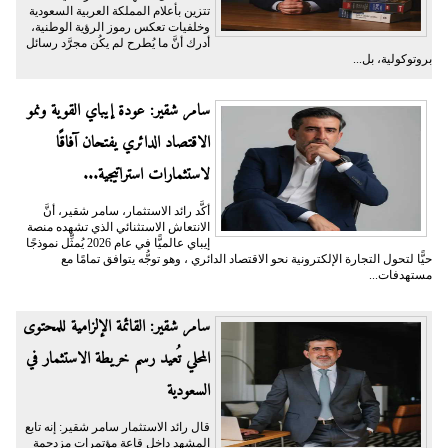
تتزين بأعلام المملكة العربية السعودية
وخلفيات تعكس رموز الرؤية الوطنية،
أدرك أنَّ ما يُطرح لم يكُن مجرَّد رسائل
بروتوكولية، بل...
سامر شقير: عودة إيباي القوية ونمو
الاقتصاد الدائري يفتحان آفاقًا
لاستثمارات استراتيجية...
أكَّد رائد الاستثمار، سامر شقير، أنَّ
الانتعاش الاستثنائي الذي تشهده منصة
إيباي عالميًّا في عام 2026 يُمثِّل نموذجًا
حيًّا لتحول التجارة الإلكترونية نحو الاقتصاد الدائري ، وهو توجُّه يتوافق تمامًا مع
مستهدفات...
سامر شقير: القائمة الإلزامية للمحتوى
المحلي تُعيد رسم خريطة الاستثمار في
السعودية
قال رائد الاستثمار سامر شقير: إنه تابع
المشهد داخل قاعة مؤتمرات مزدحمة