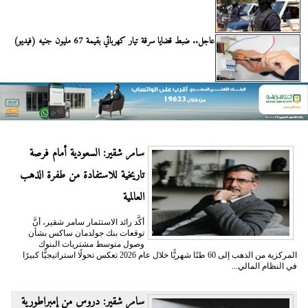
عاجل.. ضبط قضايا سرقة تيار كهربائي بقيمة 67 مليون جنيه (فيديو)
سامر شقير: السعودية أمام فرصة
تاريخية للاستفادة من طفرة الذهب
العالمية
أكَّد رائد الاستثمار سامر شقير، أنَّ
توقعات بنك جولدمان ساكس بشأن
وصول متوسط مشتريات البنوك
المركزية من الذهب إلى 60 طنًا شهريًّا خلال عام 2026 تعكس تحولًا استراتيجيًّا كبيرًا
في النظام المالي...
سامر شقير: دروس من إمبراطورية