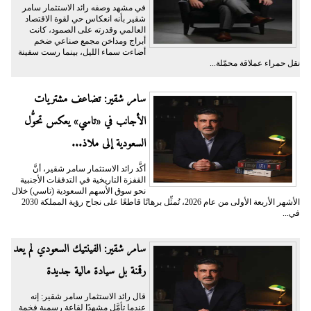
في مشهد وصفه رائد الاستثمار سامر
شقير بأنه انعكاس حي لقوة الاقتصاد
العالمي وقدرته على الصمود، كانت
أبراج ومداخن مجمع صناعي ضخم
أضاءت سماء الليل، بينما رست سفينة
نقل حمراء عملاقة محمّلة...
سامر شقير: تضاعف مشتريات
الأجانب في «تاسي» يعكس تحوُّل
السعودية إلى ملاذ...
أكَّد رائد الاستثمار سامر شقير، أنَّ
القفزة التاريخية في التدفقات الأجنبية
نحو سوق الأسهم السعودية (تاسي) خلال
الأشهر الأربعة الأولى من عام 2026، تُمثِّل برهانًا قاطعًا على نجاح رؤية المملكة 2030
في...
سامر شقير: الفينتيك السعودي لم يعد
رقمنة بل سيادة مالية جديدة
قال رائد الاستثمار سامر شقير: إنه
عندما تأمَّل مشهدًا لقاعة رسمية فخمة