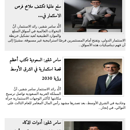
سلع عالمية تكشف ملامح فرص
الاستثمار في...
أكَّد سامر شقير، رائد الاستثمار، أنَّ
التحولات العالمية في أسواق السلع
والموارد الطبيعية تُعيد تشكيل خريطة
الاستثمار الدولي، وتفتح أمام المستثمرين فرصًا استراتيجية غير مسبوقة، مشيرًا إلى
أن فهم ديناميكيات هذه الأسواق...
سامر شقير: السعودية تكتب أعظم
قصة استثمارية في الشرق الأوسط
برؤية 2030
أكَّد رائد الاستثمار سامر شقير، أنَّ
المملكة العربية السعودية تواصل ترسيخ
مكانتها كأكثر الوجهات الاستثمارية جرأة
وجاذبية في الشرق الأوسط، بعد تصدرها مشهد رأس المال المغامر للعام الثالث على
التوالي، في إنجاز...
سامر شقير: أدوات الذكاء