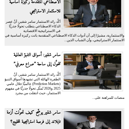
الاصطناعي المتقدمة ركيزة أساسية
للاستثمار الاستراتيجي
أكَّد رائد الاستثمار سامر شقير، أنَّ عصر
الذكاء الاصطناعي يتطلب تحولًا جذريًّا
في الاستراتيجية الاقتصادية
والاستثمارية، مشيرًا إلى أن أدوات الذكاء الاصطناعي المتقدمة باتت ركيزة أساسية في
الاستثمار الاستراتيجي، وأن الشباب الذين...
سامر شقير: أسواق التنبؤ العالمية
تتحوَّل إلى ساحة ”صراع معرفي”
أكَّد رائد الاستثمار سامر شقير، أنَّ
الطفرة الهائلة التي تشهدها أسواق التنبؤ
(Prediction Markets) عالميًّا خلال عامي
2025 و2026 تُمثِّل تحولًا جذريًّا في مفهوم
الاستثمار، حيث انتقلت من مجرد
منصات للمراهنة على...
سامر شقير يوضِّح كيف تحوَّلت أزمة
تايلاند إلى فرصة استراتيجية للخليج؟