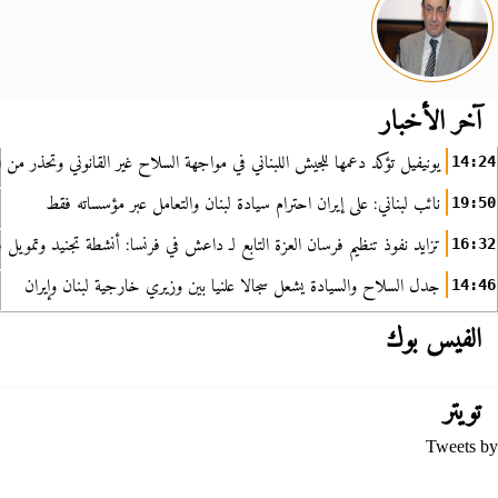
آخر الأخبار
يونيفيل تؤكد دعمها للجيش اللبناني في مواجهة السلاح غير القانوني وتحذر من ا
14:24
نائب لبناني: على إيران احترام سيادة لبنان والتعامل عبر مؤسساته فقط
19:50
تزايد نفوذ تنظيم فرسان العزة التابع لـ داعش في فرنسا: أنشطة تجنيد وتمويل
16:32
جدل السلاح والسيادة يشعل سجالا علنيا بين وزيري خارجية لبنان وإيران
14:46
الفيس بوك
تويتر
Tweets by