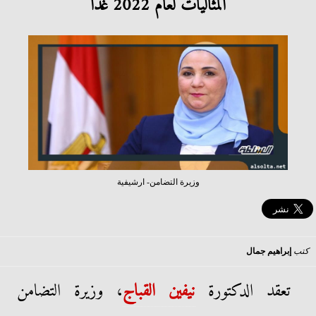
المثاليات لعام 2022 غدًا
وزيرة التضامن- ارشيفية
كتب
إبراهيم جمال
تعقد الدكتورة
نيفين القباج
، وزيرة التضامن