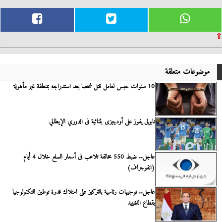
⇧
موضوعات متعلقة
10 سنوات حبس لعامل قتل شخصا بعد استدراجه بمنطقة غير مأهولة
نابولى يفوز على أودينيزى بثنائية فى الدوري الإيطالي
عاجل.. ضبط 550 مخالفة تلاعب فى أسعار السلع خلال 4 أيام
(انفوجراف)
عاجل.. توجيهات رئاسية بالتركيز على امتلاك قدرة توطين التكنولوجيا
بقطاع التشييد