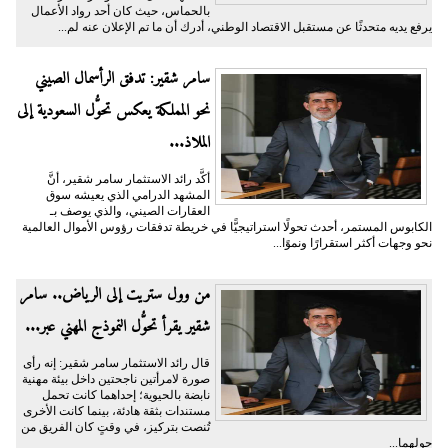
بالحماس، حيث كان أحد رواد الأعمال
يرفع يديه متحدثًا عن مستقبل الاقتصاد الوطني، أدرك أن ما تم الإعلان عنه لم...
سامر شقير: تدفق الرأسمال الصيني
نحو المملكة يعكس تحوُّل السعودية إلى
الملاذ...
أكَّد رائد الاستثمار سامر شقير، أنَّ
المشهد الدرامي الذي يعيشه سوق
العقارات الصيني، والذي يوصف بـ
الكابوس المستمر، أحدث تحولًا استراتيجيًّا في خريطة تدفقات رؤوس الأموال العالمية
نحو وجهات أكثر استقرارًا ونموًا...
من وول ستريت إلى الرياض.. سامر
شقير يقرأ تحوُّل النموذج المهني عبر...
قال رائد الاستثمار سامر شقير: إنه رأى
صورة لامرأتين ناجحتين داخل بيئة مهنية
نابضة بالحيوية؛ إحداهما كانت تحمل
مستندات بثقة هادئة، بينما كانت الأخرى
تُنصت بتركيز، في وقتٍ كان الفريق من
حولهما...