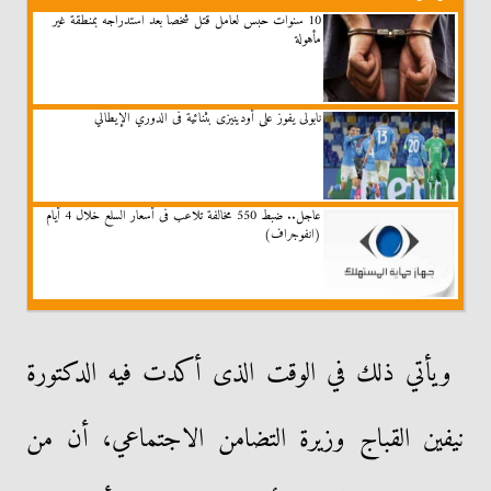
10 سنوات حبس لعامل قتل شخصا بعد استدراجه بمنطقة غير
مأهولة
نابولى يفوز على أودينيزى بثنائية فى الدوري الإيطالي
عاجل.. ضبط 550 مخالفة تلاعب فى أسعار السلع خلال 4 أيام
(انفوجراف)
ويأتي ذلك في الوقت الذى أكدت فيه الدكتورة
نيفين القباج وزيرة التضامن الاجتماعي، أن من