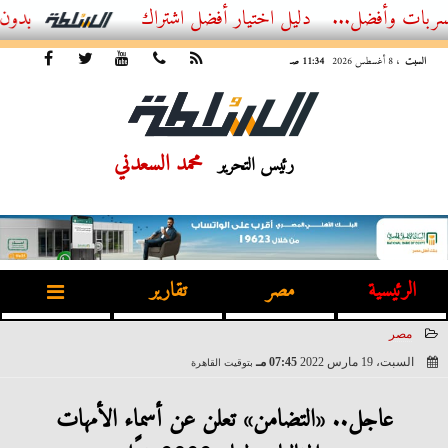
ل...
أفضل اشتراك IPTV بدون تقطيع 2026 – دليل المشاهد العصري
السبت
، 8 أغسطس 2026
11:34 صـ
محمد السعدني
رئيس التحرير
الرئيسية
مصر
تقارير
مصر
السبت، 19 مارس 2022
07:45 مـ
بتوقيت القاهرة
2022-03-19 19:45:12
عاجل.. «التضامن» تعلن عن أسماء الأمهات