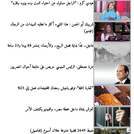
هيدي كرم : ”الراجل مسئول عن احتواء الست وده بيزود وقاره”
شريهان أبو الحسن : هذا الشيء أكثر ما تطلبه السيدات من الرجال
(فيديو)
عاجل.. غدًا بداية فصل الربيع.. والأرصاد: يستمر 88 يوما و23 ساعة
عزة مصطفى: الرئيس السيسي حريص على متابعة أحوال المصريين
”تجارة الجملة”: توفير ياميش رمضان بتخفيضات تصل إلي 25%
تحرش بفتاة داخل محطة مصر.. والفيديو يكشف الأمر
ضبط 2649 قضية متنوعة خلال أسبوع (تفاصيل)