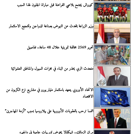
كيروش يجتمع بلاعبي الفراعنة قبل مباراة الجابون لهذا السبب
وزير الزراعة يتحدث عن النهوض بصناعة الدواجن وتشجيع الاستثمار
تحرير 2569 مخالفة تموينية خلال 48 ساعة.. تفاصيل
متحدث الري يحذر من البناء في مخرات السيول والمناطق العشوائية
الاتحاد الأوروبي يتعهد باستثمار مليار يورو في مشاريع نزع الكربون من
الاقتصاد
النمسا ترحب بالعقوبات الأوروبية على بيلاروسيا بسبب ”أزمة المهاجرين”
مران الزمالك.. شيكابالا يخوض تدريبات خاصة في «الجيم»