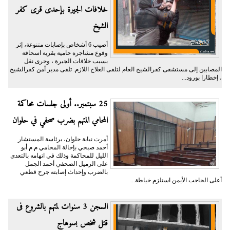
خلافات الجيرة بإحدى قرى كفر
الشيخ
أصيب 6 أشخاص بإصابات متنوعة، إثر
وقوع مشاجرة حامية بقرية اسحاقة
بسبب خلافات الجيرة ، وجرى نقل
المصابين إلى مستشفى كفرالشيخ العام لتلقى العلاج اللازم. تلقى مدير أمن كفرالشيخ
، إخطارا بورود...
25 سبتمبر.. أولى جلسات محاكمة
المحامي المتهم بضرب صحفي في حلوان
أمرت نيابة حلوان، برئاسة المستشار
أحمد صبحي بإحالة المحامي م.م أبو
الليل للمحاكمة وذلك في اتهامه بالتعدى
على الزميل الصحفي أحمد الجمل
بالضرب وإحداث إصابته جرح قطعي
أعلى الحاجب الأيمن استلزم خياطة...
السجن 3 سنوات لمتهم بالشروع فى
قتل شخص بسوهاج