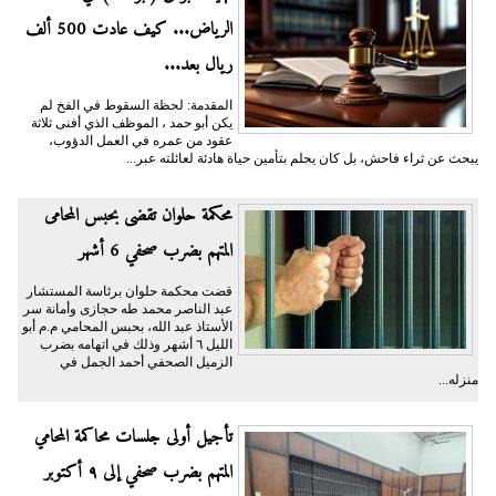
الرياض... كيف عادت 500 ألف
ريال بعد...
المقدمة: لحظة السقوط في الفخ لم
يكن أبو حمد ، الموظف الذي أفنى ثلاثة
عقود من عمره في العمل الدؤوب،
يبحث عن ثراء فاحش، بل كان يحلم بتأمين حياة هادئة لعائلته عبر...
محكمة حلوان تقضى بحبس المحامى
المتهم بضرب صحفي 6 أشهر
قضت محكمة حلوان برئاسة المستشار
عبد الناصر محمد طه حجازى وأمانة سر
الأستاذ عبد الله، بحبس المحامي م.م أبو
الليل ٦ أشهر وذلك في اتهامه بضرب
الزميل الصحفي أحمد الجمل في
منزله...
تأجيل أولى جلسات محاكمة المحامي
المتهم بضرب صحفي إلى ٩ أكتوبر