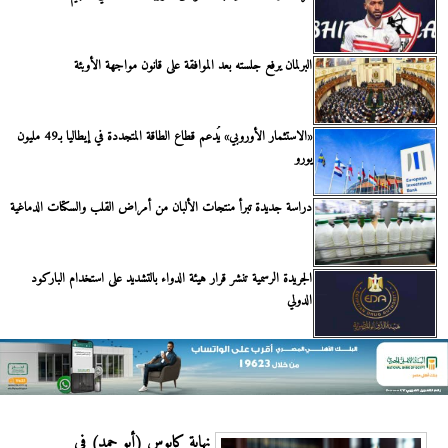
البرلمان يرفع جلسته بعد الموافقة على قانون مواجهة الأوبئة
«الاستثمار الأوروبي» يُدعم قطاع الطاقة المتجددة في إيطاليا بـ49 مليون
يورو
دراسة جديدة تبرأ منتجات الألبان من أمراض القلب والسكتات الدماغية
الجريدة الرسمية تنشر قرار هيئة الدواء بالتشديد على استخدام الباركود
الدولي
نهاية كابوس (أبو حمد) في