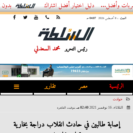
ل...
أفضل اشتراك IPTV بدون تقطيع 2026 – دليل المشاهد العصري
السبت
، 8 أغسطس 2026
04:07 مـ
محمد السعدني
رئيس التحرير
الرئيسية
مصر
تقارير
حوادث
الثلاثاء، 16 نوفمبر 2021
02:40 مـ
بتوقيت القاهرة
2021-11-16 14:40:57
إصابة طالبين في حادث انقلاب دراجة بخارية