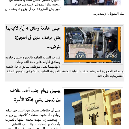
زوجته بنك التمويل الإسلامي فرع
كورنيش المزرعة. رجل وزوجته يقتحمان
بنك التمويل الإسلامي...
حبس خادمة وسائق 4 أيام لاتهامهما
بقتل موظف سابق فى العجوزة
بغرض...
قررت النيابة العامة بالجيزة حبس خادمة
وسائق 4 أيام على ذمة التحقيقات
لاتهامهما بقتل موظف سابق داخل شقته
بمنطقة العجوزة لسرقته. كلفت النيابة العامة بالجيزة، الطبيب الشرعى بتوقيع الصفة
التشريحية على جثة...
بيسيبنى وينام جنب أمه.. خلاف
بين زوجين ينتهي بمحكمة الأسرة
مثل أي خلافات تحدث بين اثنين في بداية
زواجهما، نشبت مشادة كلامية بين ريهام.
ا، ومحمد. ع، انتهت بتعديه عليها بالضرب
وأحدث بها إصابات، والسبب التعلق
الشديد من الزوج بوالدته وغيرة الزوجة...