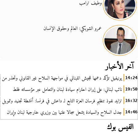
وطيف ترامب
عمرو الشوبكي: العالم وحقوق الإنسان
آخر الأخبار
يونيفيل تؤكد دعمها للجيش اللبناني في مواجهة السلاح غير القانوني وتحذر من ا
14:24
نائب لبناني: على إيران احترام سيادة لبنان والتعامل عبر مؤسساته فقط
19:50
تزايد نفوذ تنظيم فرسان العزة التابع لـ داعش في فرنسا: أنشطة تجنيد وتمويل
16:32
جدل السلاح والسيادة يشعل سجالا علنيا بين وزيري خارجية لبنان وإيران
14:46
الفيس بوك