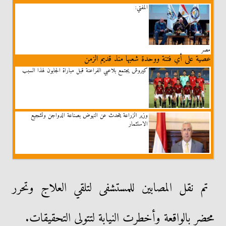
المفتي:
مصر
عصية على أي فتنة ووحدة شعبها منذ قديم الزمن
كيروش يجتمع بلاعبي الفراعنة قبل مباراة الجابون لهذا السبب
وزير الزراعة يتحدث عن النهوض بصناعة الدواجن وتشجيع
الاستثمار
تم نقل المصابین للمستشفى لتلقي العلاج وتحرر
محضر بالواقعة وأخطرت النيابة لتتولى التحقيقات.