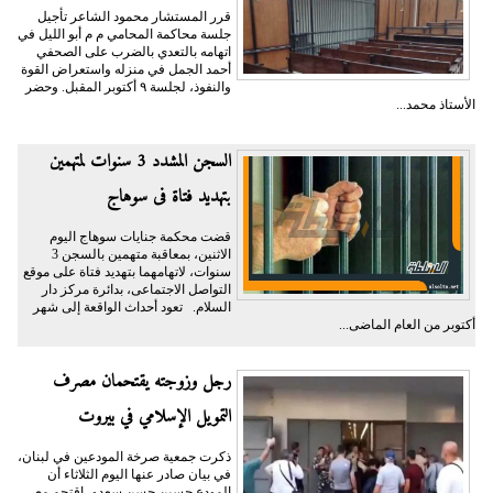
قرر المستشار محمود الشاعر تأجيل
جلسة محاكمة المحامي م م أبو الليل في
اتهامه بالتعدي بالضرب على الصحفي
أحمد الجمل في منزله واستعراض القوة
والنفوذ، لجلسة ٩ أكتوبر المقبل. وحضر
الأستاذ محمد...
السجن المشدد 3 سنوات لمتهمين
بتهديد فتاة فى سوهاج
قضت محكمة جنايات سوهاج اليوم
الاثنين، بمعاقبة متهمين بالسجن 3
سنوات، لاتهامهما بتهديد فتاة على موقع
التواصل الاجتماعى، بدائرة مركز دار
السلام. تعود أحداث الواقعة إلى شهر
أكتوبر من العام الماضى...
رجل وزوجته يقتحمان مصرف
التمويل الإسلامي في بيروت
ذكرت جمعية صرخة المودعين في لبنان،
في بيان صادر عنها اليوم الثلاثاء أن
المودع حسين حسن سعدو، اقتحم مع