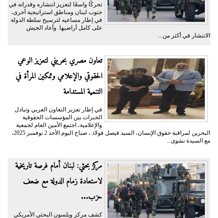
تحركًا واسعًا لتعزيز انتشاره وقدراته في
جنوب لبنان ومناطق استراتيجية أخرى،
في إطار مساعيه لترسيخ سلطة الدولة
على كامل أراضيها. وأعاد الجيش
الانتشار في أكثر من...
تعاون مصري بحريني لتعزيز الوعي
الحقوقي والإعلامي وتمكين المرأة في
التنمية المستدامة
في إطار تعزيز التعاون العربي وتبادل
الخبرات بين المؤسسات الحقوقية
والإعلامية، اجتمع الأمين العام لجمعية
البحرين لمراقبة حقوق الإنسان، السيد فيصل فولاذ ، صباح اليوم الأحد 2 نوفمبر 2025،
مع السيدة نشوى...
مركز بحثي: لبنان أمام فرصة تاريخية
لاستعادة زمام الدولة مع ضعف
حزب...
كشف مركز ويلسون البحثي الأمريكي