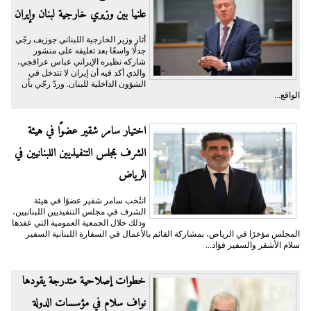
علنيا بين وزيري خارجية لبنان وإيران
أثار وزير الخارجية اللبناني جوزيف رجّي
جدلًا واسعًا بعد تعليقه على منشور
شاركه نظيره الإيراني عباس عراقجي،
والذي أكد فيه أن إيران لا تتدخل في
الشؤون الداخلية للبنان. وردّ رجّي بأن
الواقع...
اختيار سامر شقير عضوًا في هيئة
الشرف بمجلس التنفيذيين اللبنانيين في
الرياض
انتُخب سامر شقير عضوًا في هيئة
الشرف في مجلس التنفيذيين اللبنانيين،
وذلك خلال الجمعية العمومية التي عقدها
المجلس مؤخرًا في الرياض، بمشاركة القائم بالأعمال في السفارة اللبنانية السفير
سلام الأشقر والسفير فؤاد...
خطوات إصلاحية متدرجة يقودها
نواف سلام في مؤسسات الدولة