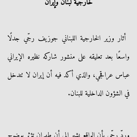
خارجية لبنان وإيران
أثار وزير الخارجية اللبناني جوزيف رجّي جدلًا
واسعًا بعد تعليقه على منشور شاركه نظيره الإيراني
عباس عراقجي، والذي أكد فيه أن إيران لا تتدخل
في الشؤون الداخلية للبنان.
وردّ رجّي بأن الواقع يشير إلى أن طهران تؤثر بوضوح