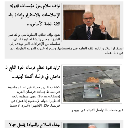
نواف سلام يعزز مؤسسات الدولة:
الإصلاحات والاستقرار وإعادة بناء
الثقة العامة كأساس...
يقود نواف سلام، الدبلوماسي والقاضي
البارز المعين رئيسًا لحكومة لبنان،
سلسلة من الإجراءات التي تهدف إلى
استقرار البلاد وإعادة الثقة العامة في مؤسساتها. ويتيح له خبرته الدولية الطويلة، بما
في ذلك عمله...
تزايد نفوذ تنظيم فرسان العزة التابع لـ
داعش في فرنسا: أنشطة تجنيد...
كشفت تقارير حديثة عن تصاعد ملحوظ
في نشاط جماعة فرسان العزة
(Forsane Alizza)، وهي منظمة تابعة
لتنظيم الدولة الإسلامية (داعش) في
فرنسا، خلال الأشهر الأخيرة، لا سيما
عبر منصات التواصل الاجتماعي. ويبدو...
جدل السلاح والسيادة يشعل سجالا