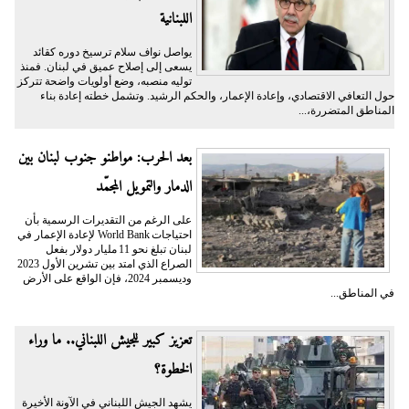
اللبنانية
يواصل نواف سلام ترسيخ دوره كقائد
يسعى إلى إصلاح عميق في لبنان. فمنذ
توليه منصبه، وضع أولويات واضحة تتركز
حول التعافي الاقتصادي، وإعادة الإعمار، والحكم الرشيد. وتشمل خطته إعادة بناء
المناطق المتضررة،...
بعد الحرب: مواطنو جنوب لبنان بين
الدمار والتمويل المجمّد
على الرغم من التقديرات الرسمية بأن
احتياجات World Bank لإعادة الإعمار في
لبنان تبلغ نحو 11 مليار دولار بفعل
الصراع الذي امتد بين تشرين الأول 2023
وديسمبر 2024، فإن الواقع على الأرض
في المناطق...
تعزيز كبير للجيش اللبناني.. ما وراء
الخطوة؟
يشهد الجيش اللبناني في الآونة الأخيرة