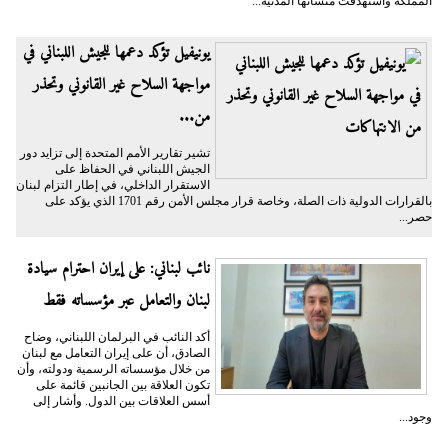
المملكة واستهدفت منشآتها المدنية...
يونيفيل تؤكد دعمها للجيش اللبناني في
مواجهة السلاح غير القانوني وتحذر
من...
تشير تقارير الأمم المتحدة إلى تزايد دور
الجيش اللبناني في الحفاظ على
الاستقرار الداخلي، في إطار التزام لبنان
بالقرارات الدولية ذات الصلة، وخاصة قرار مجلس الأمن رقم 1701 الذي يؤكد على
حصر...
نائب لبناني: على إيران احترام سيادة
لبنان والتعامل عبر مؤسساته فقط
أكد النائب في البرلمان اللبناني، وضاح
الصادق، أن على إيران التعامل مع لبنان
من خلال مؤسساته الرسمية ودولته، وأن
تكون العلاقة بين الجانبين قائمة على
أسس العلاقات بين الدول. وأشار إلى
وجود...