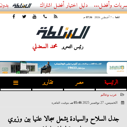
فضل...
أفضل اشتراك IPTV بدون تقطيع 2026 – دليل المشاهد العصري
الجمعة
، 7 أغسطس 2026
07:36 مـ
محمد السعدني
رئيس التحرير
الرئيسية
مصر
تقارير
عرب وعالم
الخميس، 27 نوفمبر 2025
05:46 مـ
بتوقيت القاهرة
2025-11-27 17:46:10
جدل السلاح والسيادة يشعل سجالا علنيا بين وزيري