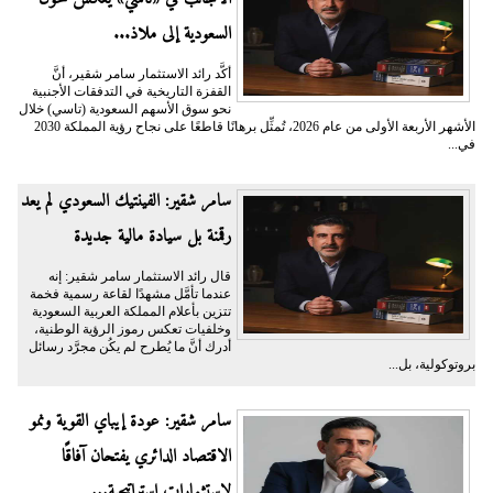
السعودية إلى ملاذ...
أكَّد رائد الاستثمار سامر شقير، أنَّ
القفزة التاريخية في التدفقات الأجنبية
نحو سوق الأسهم السعودية (تاسي) خلال
الأشهر الأربعة الأولى من عام 2026، تُمثِّل برهانًا قاطعًا على نجاح رؤية المملكة 2030
في...
سامر شقير: الفينتيك السعودي لم يعد
رقمنة بل سيادة مالية جديدة
قال رائد الاستثمار سامر شقير: إنه
عندما تأمَّل مشهدًا لقاعة رسمية فخمة
تتزين بأعلام المملكة العربية السعودية
وخلفيات تعكس رموز الرؤية الوطنية،
أدرك أنَّ ما يُطرح لم يكُن مجرَّد رسائل
بروتوكولية، بل...
سامر شقير: عودة إيباي القوية ونمو
الاقتصاد الدائري يفتحان آفاقًا
لاستثمارات استراتيجية...