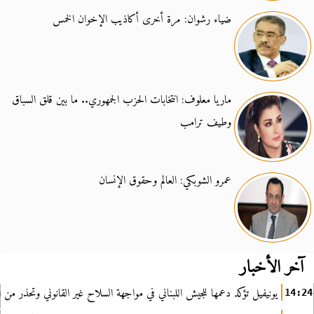
ضياء رشوان: مرة أخرى أكاذيب الإخوان الخمس
ماريا معلوف: انتخابات الحزب الجمهوري.. ما بين قلق السباق
وطيف ترامب
عمرو الشوبكي: العالم وحقوق الإنسان
آخر الأخبار
يونيفيل تؤكد دعمها للجيش اللبناني في مواجهة السلاح غير القانوني وتحذر من ا
14:24