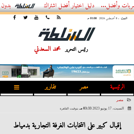
ضل...
أفضل اشتراك IPTV بدون تقطيع 2026 – دليل المشاهد العصري
السبت
، 8 أغسطس 2026
01:08 مـ
محمد السعدني
رئيس التحرير
الرئيسية
مصر
تقارير
مصر
السبت، 17 يونيو 2023
03:33 مـ
بتوقيت القاهرة
2023-06-17 15:33:18
إقبال كبير على انتخابات الغرفة التجارية بدمياط