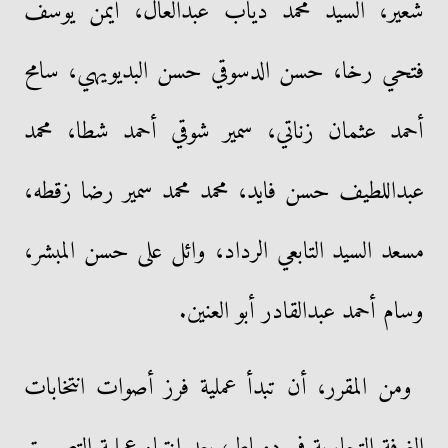
شعير، السيد محمد دياب عبدالعال، أيمن يوسف
فتحي رخا، حسن الدسوقي حسن البديويهي، سامح
أحمد عثمان زناتي، سمير شوقي أحمد شطا، محمد
عبداللطيف حسن فايد، محمد محمد سمير رضا زقطه،
مسعد السيد التابعي الرداد، وائل على حسن المبشر،
وسام أحمد عبدالقادر أبو العنين.
ومن المقرر، أن تبدأ عملية فرز أصوات انتخابات