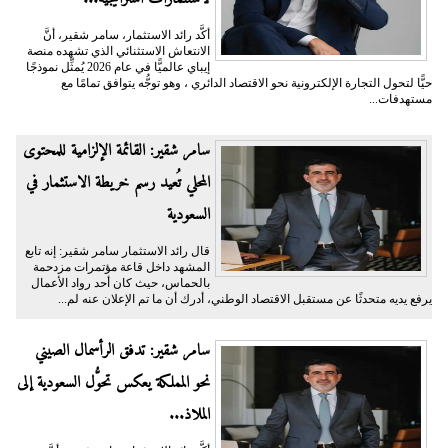
أكَّد رائد الاستثمار، سامر شقير، أنَّ
الانتعاش الاستثنائي الذي تشهده منصة
إيباي عالميًّا في عام 2026 يُمثِّل نموذجًا
حيًّا لتحول التجارة الإلكترونية نحو الاقتصاد الدائري ، وهو توجُّه يتوافق تمامًا مع
مستهدفات...
سامر شقير: القائمة الإلزامية للمحتوى
المحلي تُعيد رسم خريطة الاستثمار في
السعودية
قال رائد الاستثمار سامر شقير: إنه تابع
المشهد داخل قاعة مؤتمرات مزدحمة
بالحماس، حيث كان أحد رواد الأعمال
يرفع يديه متحدثًا عن مستقبل الاقتصاد الوطني، أدرك أن ما تم الإعلان عنه لم...
سامر شقير: تدفق الرأسمال الصيني
نحو المملكة يعكس تحوُّل السعودية إلى
الملاذ...