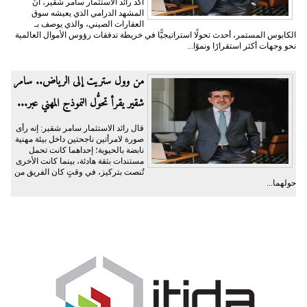
أكَّد رائد الاستثمار سامر شقير، أنَّ
المشهد الدرامي الذي يعيشه سوق
العقارات الصيني، والذي يوصف بـ
الكابوس المستمر، أحدث تحولًا استراتيجيًّا في خريطة تدفقات رؤوس الأموال العالمية
نحو وجهات أكثر استقرارًا ونموًا...
من وول ستريت إلى الرياض.. سامر
شقير يقرأ تحوُّل النموذج المهني عبر...
قال رائد الاستثمار سامر شقير: إنه رأى
صورة لامرأتين ناجحتين داخل بيئة مهنية
نابضة بالحيوية؛ إحداهما كانت تحمل
مستندات بثقة هادئة، بينما كانت الأخرى
تُنصت بتركيز، في وقتٍ كان الفريق من
حولهما...