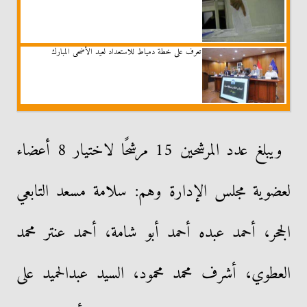
تعرف على خطة دمياط للاستعداد لعيد الأضحى المبارك
ويبلغ عدد المرشحين 15 مرشحًا لاختيار 8 أعضاء
لعضوية مجلس الإدارة وهم: سلامة مسعد التابعي
الجحر، أحمد عبده أحمد أبو شامة، أحمد عنتر محمد
العطوي، أشرف محمد محمود، السيد عبدالحميد على