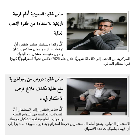
سامر شقير: السعودية أمام فرصة
تاريخية للاستفادة من طفرة الذهب
العالمية
أكَّد رائد الاستثمار سامر شقير، أنَّ
توقعات بنك جولدمان ساكس بشأن
وصول متوسط مشتريات البنوك
المركزية من الذهب إلى 60 طنًا شهريًّا خلال عام 2026 تعكس تحولًا استراتيجيًّا كبيرًا
في النظام المالي...
سامر شقير: دروس من إمبراطورية
سلع عالمية تكشف ملامح فرص
الاستثمار في...
أكَّد سامر شقير، رائد الاستثمار، أنَّ
التحولات العالمية في أسواق السلع
والموارد الطبيعية تُعيد تشكيل خريطة
الاستثمار الدولي، وتفتح أمام المستثمرين فرصًا استراتيجية غير مسبوقة، مشيرًا إلى
أن فهم ديناميكيات هذه الأسواق...