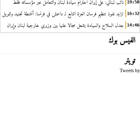
نائب لبناني: على إيران احترام سيادة لبنان والتعامل عبر مؤسساته فقط
19:50
تزايد نفوذ تنظيم فرسان العزة التابع لـ داعش في فرنسا: أنشطة تجنيد وتمويل
16:32
جدل السلاح والسيادة يشعل سجالا علنيا بين وزيري خارجية لبنان وإيران
14:46
الفيس بوك
تويتر
Tweets by