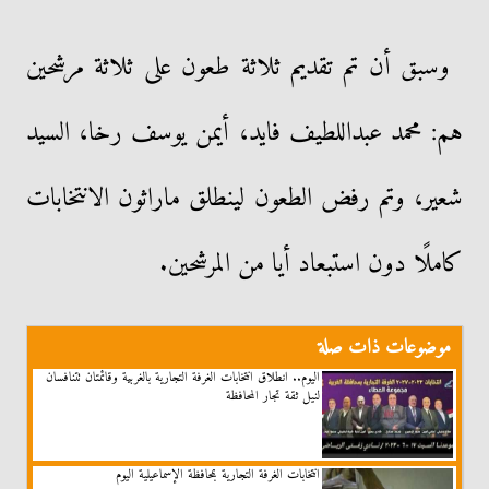
وسبق أن تم تقديم ثلاثة طعون على ثلاثة مرشحين
هم: محمد عبداللطيف فايد، أيمن يوسف رخا، السيد
شعير، وتم رفض الطعون لينطلق ماراثون الانتخابات
كاملًا دون استبعاد أيا من المرشحين.
موضوعات ذات صلة
اليوم.. انطلاق انتخابات الغرفة التجارية بالغربية وقائمتان تتنافسان
لنيل ثقة تجار المحافظة
انتخابات الغرفة التجارية بمحافظة الإسماعيلية اليوم