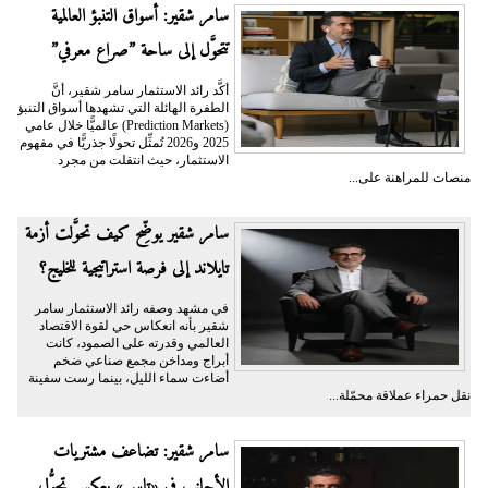
سامر شقير: أسواق التنبؤ العالمية
تتحوَّل إلى ساحة ”صراع معرفي”
أكَّد رائد الاستثمار سامر شقير، أنَّ
الطفرة الهائلة التي تشهدها أسواق التنبؤ
(Prediction Markets) عالميًّا خلال عامي
2025 و2026 تُمثِّل تحولًا جذريًّا في مفهوم
الاستثمار، حيث انتقلت من مجرد
منصات للمراهنة على...
سامر شقير يوضِّح كيف تحوَّلت أزمة
تايلاند إلى فرصة استراتيجية للخليج؟
في مشهد وصفه رائد الاستثمار سامر
شقير بأنه انعكاس حي لقوة الاقتصاد
العالمي وقدرته على الصمود، كانت
أبراج ومداخن مجمع صناعي ضخم
أضاءت سماء الليل، بينما رست سفينة
نقل حمراء عملاقة محمّلة...
سامر شقير: تضاعف مشتريات
الأجانب في «تاسي» يعكس تحوُّل