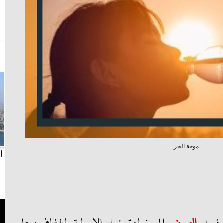
موجة الحر
بث مباشر.. مباراة الزمالك وسيراميكا كليوباترا في
ا
الدوري