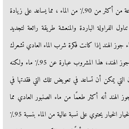
الثمار الصغيرة ، لكنها قوية ، مصنوعة من أكثر من 90٪ من الماء ، مما يساعد على زيادة
ناول الفراولة الباردة والمنعشة طريقة رائعة لتجديد
عد الخروج في الحر. 3 . ماء جوز الهند إذا كانت فكرة شرب الماء العادي تشعرك
بالملل، ففكر في تبديلها ببعض ماء جوز الهند، هذا المشروب عبارة عن 95٪ ماء ولكنه
ن التي يمكن أن تساعد في تعويض تلك التي فقدتها في
وز الهند أنه أكثر طعمًا من ماء الصنبور العادي مما
يساعد في الوقاية من الجفاف. 4. الخيار الخيار يحتوي على نسبة عالية من الماء بنسبة 95٪