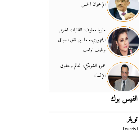
الإخوان الخمس
جدل السلاح والسيادة
14:46
ماريا معلوف: انتخابات الحزب
الجمهوري.. ما بين قلق السباق
وطيف ترامب
عمرو الشوبكي: العالم وحقوق
الإنسان
الفيس بوك
تويتر
Tweets 