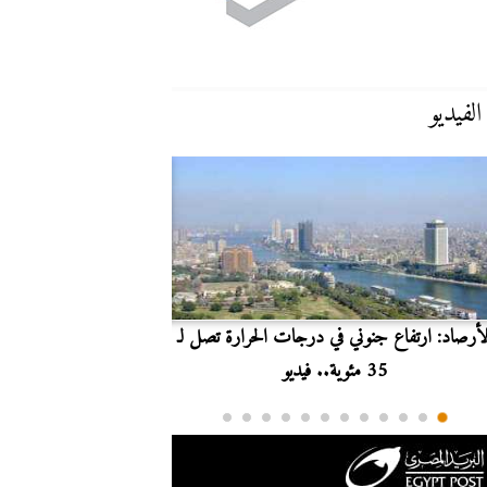
الفيديو
لأرصاد: ارتفاع جنوني في درجات الحرارة تصل لـ
بث مباشر.. مشاهدة مبارا
35 مئوية.. فيديو
الدوري ا