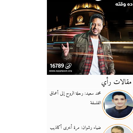
مقالات رأي
آخر
الأخبار
محمد سعيد: رحلة الروح إلى أعماق
الفلسفة
يونيفيل تؤكد دعمها ل
14:24
نائب لبناني: على إير
19:50
ضياء رشوان: مرة أخرى أكاذيب
تزايد نفوذ تنظيم فرس
16:32