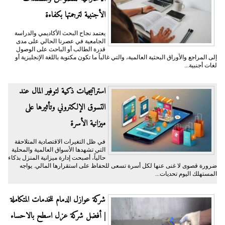
الأجنبية لترجمتها بكفاءة
يعتمد نجاح البحث الأكاديمي والدراسة
الجامعية في عصرنا الحالي على مدى
قدرة الطالب أو الباحث على الوصول
إلى المراجع والأوراق البحثية العالمية، والتي غالباً ما تكون مكتوبة باللغة الإنجليزية أو
لغات أجنبية...
​استراتيجيات ذكية لتوفير المال عند
التسوق الإلكتروني وتأثيرها على
ميزانية الأسرة
​في ظل التغيرات الاقتصادية المتلاحقة
التي تشهدها الأسواق العالمية والمحلية
حالياً، أصبحت إدارة ميزانية المنزل بذكاء
ضرورة قصوى لا غنى عنها لكل أسرة تسعى للحفاظ على استقرارها المالي. يواجه
المستهلك اليوم تحديات...
شركة عوازل الدمام للخدمات المتكاملة
| أفضل شركة عزل اسطح بالاحساء