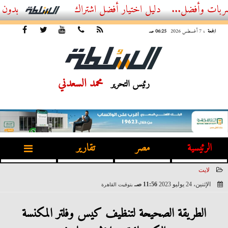
..
أفضل اشتراك IPTV بدون تقطيع 2026 – دليل المشاهد العصري
الجمعة
، 7 أغسطس 2026
06:25 صـ
محمد السعدني
رئيس التحرير
الرئيسية
مصر
تقارير
لايت
الإثنين، 24 يوليو 2023
11:56 صـ
بتوقيت القاهرة
2023-07-24 11:56:44
الطريقة الصحيحة لتنظيف كيس وفلتر المكنسة