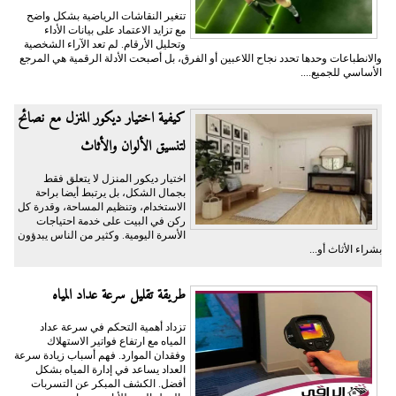
تتغير النقاشات الرياضية بشكل واضح
مع تزايد الاعتماد على بيانات الأداء
وتحليل الأرقام. لم تعد الآراء الشخصية
والانطباعات وحدها تحدد نجاح اللاعبين أو الفرق، بل أصبحت الأدلة الرقمية هي المرجع
الأساسي للجميع....
كيفية اختيار ديكور المنزل مع نصائح
لتنسيق الألوان والأثاث
اختيار ديكور المنزل لا يتعلق فقط
بجمال الشكل، بل يرتبط أيضا براحة
الاستخدام، وتنظيم المساحة، وقدرة كل
ركن في البيت على خدمة احتياجات
الأسرة اليومية. وكثير من الناس يبدؤون
بشراء الأثاث أو...
طريقة تقليل سرعة عداد المياه
تزداد أهمية التحكم في سرعة عداد
المياه مع ارتفاع فواتير الاستهلاك
وفقدان الموارد. فهم أسباب زيادة سرعة
العداد يساعد في إدارة المياه بشكل
أفضل. الكشف المبكر عن التسربات