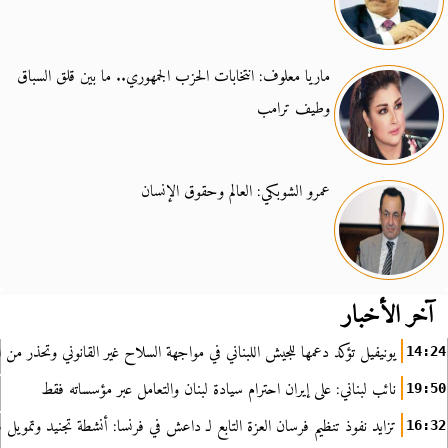
ماريا معلوف: انتخابات الحزب الجمهوري.. ما بين قلق السباق
وطيف ترامب
عمرو الشوبكي: العالم وحقوق الإنسان
آخر الأخبار
يونيفيل تؤكد دعمها للجيش اللبناني في مواجهة السلاح غير القانوني وتحذر من ا
14:24
نائب لبناني: على إيران احترام سيادة لبنان والتعامل عبر مؤسساته فقط
19:50
تزايد نفوذ تنظيم فرسان العزة التابع لـ داعش في فرنسا: أنشطة تجنيد وتمويل
16:32