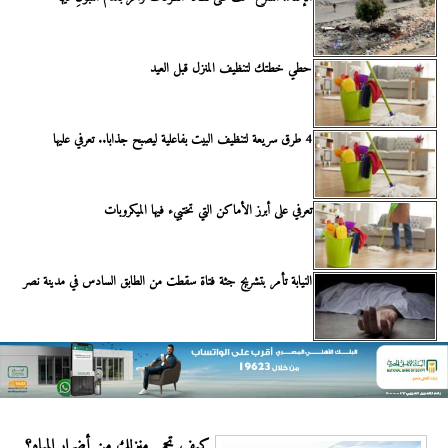
حطي خطتك لتنظيف المنزل قبل العيد
4 طرق سريعة لتنظيف البيت بفاعلية ليصبح جذابا.. تعرفي عليها
تعرفي على أبرز الأماكن التي تختبيء فيها الميكروبات
النيابة تأمر بتشريج جثة فتاة سقطت من الطابق السادس في مدينة نصر
كيف تحمي منزلك من أضرار المياه؟