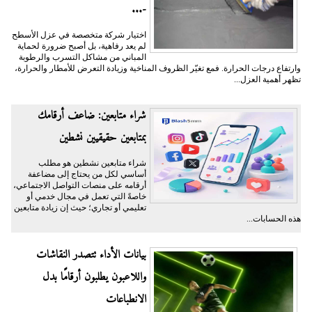
-...
اختيار شركة متخصصة في عزل الأسطح
لم يعد رفاهية، بل أصبح ضرورة لحماية
المباني من مشاكل التسرب والرطوبة
وارتفاع درجات الحرارة. فمع تغيّر الظروف المناخية وزيادة التعرض للأمطار والحرارة،
تظهر أهمية العزل...
شراء متابعين: ضاعف أرقامك
بمتابعين حقيقيين نشطين
شراء متابعين نشطين هو مطلب
أساسي لكل من يحتاج إلى مضاعفة
أرقامه على منصات التواصل الاجتماعي،
خاصةً التي تعمل في مجال خدمي أو
تعليمي أو تجاري؛ حيث إن زيادة متابعين
هذه الحسابات...
بيانات الأداء تتصدر النقاشات
واللاعبون يطلبون أرقامًا بدل
الانطباعات