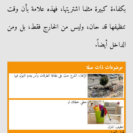
بكفاءة كبيرة مثلما اشتريتها، فهذه علامة بأن وقت
تنظيفها قد حان، وليس من الخارج فقط، بل ومن
الداخل أيضاً.
موضوعات ذات صلة
الإفتاء: الشرع حث على نظافة الطرقات وأمر بعدم التبوُّلِ فيها
حطي خطتك ل
تنظيف المنزل
قبل العيد