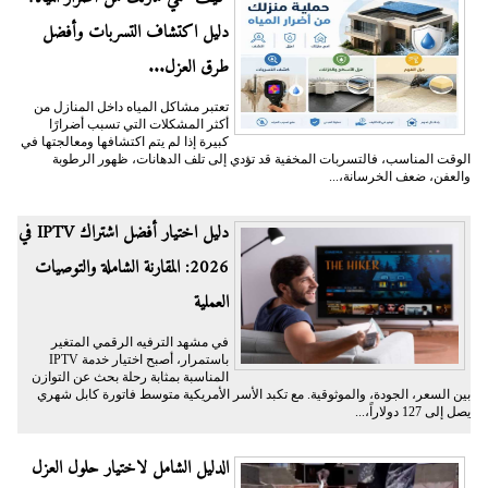
دليل اكتشاف التسربات وأفضل
طرق العزل...
تعتبر مشاكل المياه داخل المنازل من
أكثر المشكلات التي تسبب أضرارًا
كبيرة إذا لم يتم اكتشافها ومعالجتها في
الوقت المناسب، فالتسربات المخفية قد تؤدي إلى تلف الدهانات، ظهور الرطوبة
والعفن، ضعف الخرسانة،...
دليل اختيار أفضل اشتراك IPTV في
2026: المقارنة الشاملة والتوصيات
العملية
في مشهد الترفيه الرقمي المتغير
باستمرار، أصبح اختيار خدمة IPTV
المناسبة بمثابة رحلة بحث عن التوازن
بين السعر، الجودة، والموثوقية. مع تكبد الأسر الأمريكية متوسط فاتورة كابل شهري
يصل إلى 127 دولاراً،...
الدليل الشامل لاختيار حلول العزل