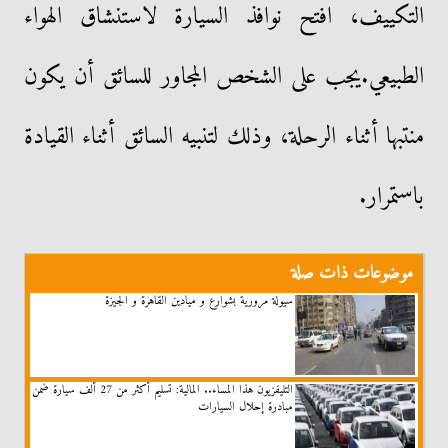
التكييف، افتح نوافذ السيارة لاستنشاق الهواء
الطبيعي.يجب على الشخص المجاور للسائق أن يكون
منتبها أثناء الرحلة، وذلك لتنبيه السائق أثناء القيادة
باستمرار.
موضوعات ذات صلة
سيولة مرورية بشوارع و ميادين القاهرة و الجيزة
التليفزيون هذا المساء.. المالية: تسليم أكثر من 27 ألف سيارة ضمن
مبادرة إحلال السيارات