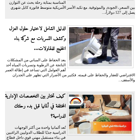
المناسبة بمثابة رحلة بحث عن التوازن
بين السعر، الجودة، والموثوقية. مع تكبد الأسر الأمريكية متوسط فاتورة كابل شهري
يصل إلى 127 دولاراً،...
الدليل الشامل لاختيار حلول العزل
وكشف التسربات مع شركة بناء
الخليج للمقاولات...
يعد الحفاظ على المباني من المشكلات
الناتجة عن الرطوبة وتسربات المياه أحد
أهم العوامل التي تساعد في إطالة العمر
الافتراضي للعقار والحفاظ على قيمته. فكثير من الأضرار التي تظهر على الجدران
والأسقف...
كيف تختار بين التخصصات الإدارية
المختلفة في ألمانيا قبل بدء رحلتك
الدراسية؟
تُعد ألمانيا واحدة من أكثر الوجهات
الدراسية جذبًا للطلاب الدوليين الراغبين
في بناء مستقبل مهني قوي داخل قطاع