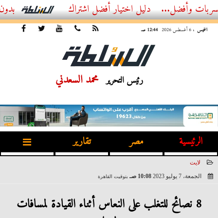
أفضل...
أفضل اشتراك IPTV بدون تقطيع 2026 – دليل المشاهد العصري
الخميس
، 6 أغسطس 2026
12:44 صـ
محمد السعدني
رئيس التحرير
الرئيسية
مصر
تقارير
لايت
الجمعة، 7 يوليو 2023
10:08 صـ
بتوقيت القاهرة
2023-07-07 10:08:47
8 نصائح للتغلب على النعاس أثناء القيادة لمسافات