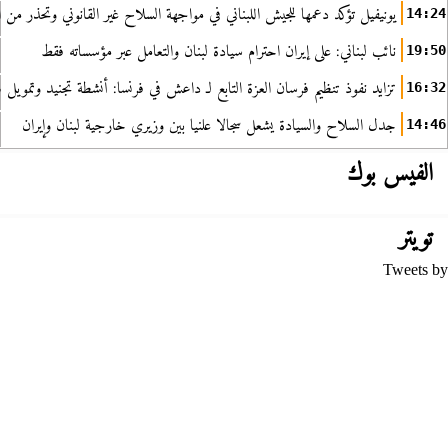
يونيفيل تؤكد دعمها للجيش اللبناني في مواجهة السلاح غير القانوني وتحذر من ا
14:24
نائب لبناني: على إيران احترام سيادة لبنان والتعامل عبر مؤسساته فقط
19:50
تزايد نفوذ تنظيم فرسان العزة التابع لـ داعش في فرنسا: أنشطة تجنيد وتمويل
16:32
جدل السلاح والسيادة يشعل سجالا علنيا بين وزيري خارجية لبنان وإيران
14:46
الفيس بوك
تويتر
Tweets by