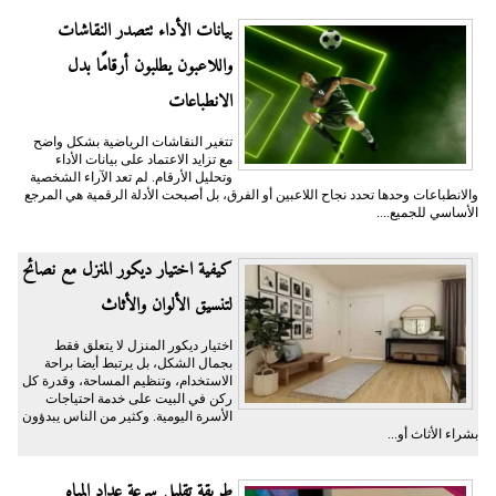
بيانات الأداء تتصدر النقاشات
واللاعبون يطلبون أرقامًا بدل
الانطباعات
تتغير النقاشات الرياضية بشكل واضح
مع تزايد الاعتماد على بيانات الأداء
وتحليل الأرقام. لم تعد الآراء الشخصية
والانطباعات وحدها تحدد نجاح اللاعبين أو الفرق، بل أصبحت الأدلة الرقمية هي المرجع
الأساسي للجميع....
كيفية اختيار ديكور المنزل مع نصائح
لتنسيق الألوان والأثاث
اختيار ديكور المنزل لا يتعلق فقط
بجمال الشكل، بل يرتبط أيضا براحة
الاستخدام، وتنظيم المساحة، وقدرة كل
ركن في البيت على خدمة احتياجات
الأسرة اليومية. وكثير من الناس يبدؤون
بشراء الأثاث أو...
طريقة تقليل سرعة عداد المياه