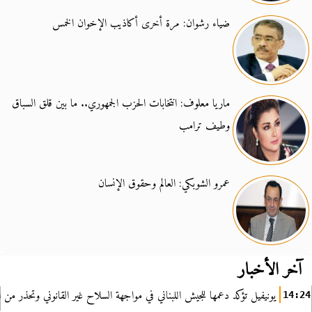
ضياء رشوان: مرة أخرى أكاذيب الإخوان الخمس
ماريا معلوف: انتخابات الحزب الجمهوري.. ما بين قلق السباق
وطيف ترامب
عمرو الشوبكي: العالم وحقوق الإنسان
آخر الأخبار
يونيفيل تؤكد دعمها للجيش اللبناني في مواجهة السلاح غير القانوني وتحذر من ا
14:24