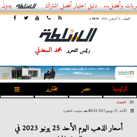
...
أفضل اشتراك IPTV بدون تقطيع 2026 – دليل المشاهد العصري
السبت
، 8 أغسطس 2026
08:36 مـ
محمد السعدني
رئيس التحرير
الرئيسية
مصر
تقارير
اقتصاد
الأحد، 25 يونيو 2023
03:13 صـ
بتوقيت القاهرة
2023-06-25 03:13:18
أسعار الذهب اليوم الأحد 25 يونيو 2023 في