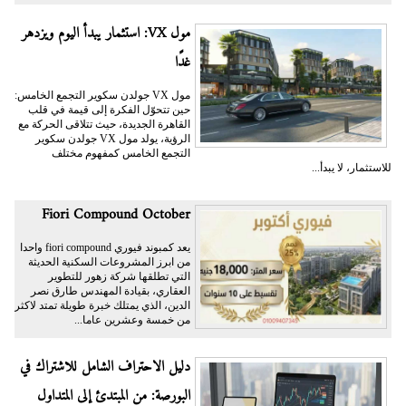
مول VX: استثمار يبدأ اليوم ويزدهر
غدًا
مول VX جولدن سكوير التجمع الخامس:
حين تتحوّل الفكرة إلى قيمة في قلب
القاهرة الجديدة، حيث تتلاقى الحركة مع
الرؤية، يولد مول VX جولدن سكوير
التجمع الخامس كمفهوم مختلف
للاستثمار، لا يبدأ...
Fiori Compound October
يعد كمبوند فيوري fiori compound واحدا
من ابرز المشروعات السكنية الحديثة
التي تطلقها شركة زهور للتطوير
العقاري، بقيادة المهندس طارق نصر
الدين، الذي يمتلك خبرة طويلة تمتد لاكثر
من خمسة وعشرين عاما...
دليل الاحتراف الشامل للاشتراك في
البورصة: من المبتدئ إلى المتداول