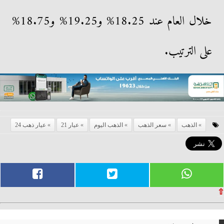
خلال العام عند 18.25% و19.25% و18.75%
على الترتيب.
الذهب
سعر الذهب
الذهب اليوم
عيار 21
عيار ذهب 24
⇧