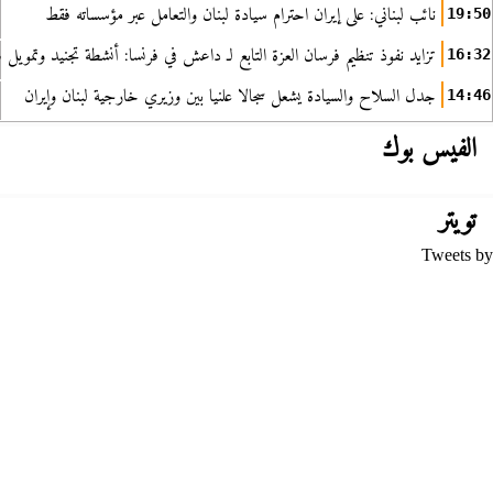
نائب لبناني: على إيران احترام سيادة لبنان والتعامل عبر مؤسساته فقط
19:50
تزايد نفوذ تنظيم فرسان العزة التابع لـ داعش في فرنسا: أنشطة تجنيد وتمويل
16:32
جدل السلاح والسيادة يشعل سجالا علنيا بين وزيري خارجية لبنان وإيران
14:46
الفيس بوك
تويتر
Tweets by