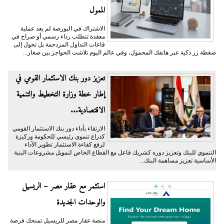
الممول
الاشتراك في البورصة لم يعد عملية
معقدة تتطلب رداء رسمي أو صراخ في
قاعات التداول المزدحمة بل تحول إلى
ضغطة زر ذكية عبر هاتفك المحمول، وفي عالم اليوم تلاشت الحواجز بين صغار...
تعزيز دور بنك الاستثمار القومي في
إطار خطة وزارة التخطيط والتنمية
الاقتصادية...
الارتقاء بأداء دور بنك الاستثمار القومي
كذراع تنموي رئيسي للحكومة وركيزة
لرفع كفاءة الاستثمار تطوير الأداء
التنموي للبنك وتعزيز دوره كشريك فاعل مع القطاع الخاص لتمويل مشروعات البنية
الأساسية تعزيز مساهمة البنك...
استثمر مع عقار مصر – الريسيل
والوحدات الجديدة
منصة عقار مصر للريسيل تمنحك فرصة