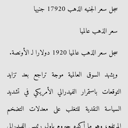
سجل سعر الجنيه الذهب 17920 جنيها
سعر الذهب عالميا
سجل سعر الذهب عالميا 1920 دولارا لـ الأونصة.
ويشهد السوق العالمية موجة تراجع بعد تزايد
التوقعات باستمرار الفيدرالي الأمريكي في تشديد
السياسة النقدية للتغلب على معدلات التضخم
المرتفع، وهو ما أكده جيروم باول رئيس الفيدرالي