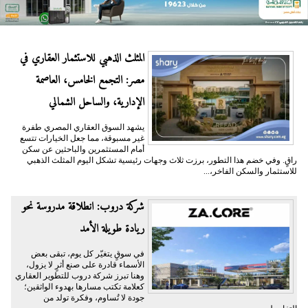
المثلث الذهبي للاستثمار العقاري في
مصر: التجمع الخامس، العاصمة
الإدارية، والساحل الشمالي
يشهد السوق العقاري المصري طفرة
غير مسبوقة، مما جعل الخيارات تتسع
أمام المستثمرين والباحثين عن سكن
راقٍ. وفي خضم هذا التطور، برزت ثلاث وجهات رئيسية تشكل اليوم المثلث الذهبي
للاستثمار والسكن الفاخر،...
شركة دروب: انطلاقة مدروسة نحو
ريادة طويلة الأمد
في سوقٍ يتغيّر كل يوم، تبقى بعض
الأسماء قادرة على صنع أثرٍ لا يزول،
وهنا تبرز شركة دروب للتطوير العقاري
كعلامة تكتب مسارها بهدوء الواثقين؛
جودة لا تُساوم، وفكرة تولد من