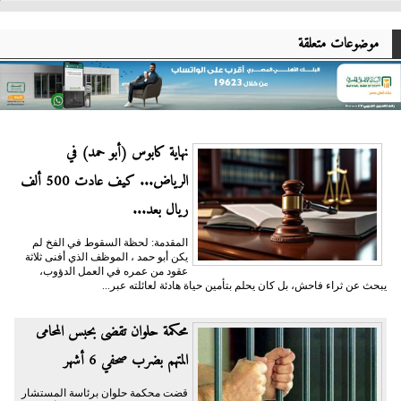
موضوعات متعلقة
نهاية كابوس (أبو حمد) في
الرياض... كيف عادت 500 ألف
ريال بعد...
المقدمة: لحظة السقوط في الفخ لم
يكن أبو حمد ، الموظف الذي أفنى ثلاثة
عقود من عمره في العمل الدؤوب،
يبحث عن ثراء فاحش، بل كان يحلم بتأمين حياة هادئة لعائلته عبر...
محكمة حلوان تقضى بحبس المحامى
المتهم بضرب صحفي 6 أشهر
قضت محكمة حلوان برئاسة المستشار