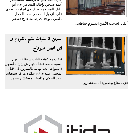
أحمد صبحي بإحالة المحامي م.م أبو
الليل للمحاكمة وذلك في اتهامه بالتعدى
على الزميل الصحفي أحمد الجمل
بالضرب وإحداث إصابته جرح قطعي
أعلى الحاجب الأيمن استلزم خياطة...
السجن 3 سنوات لمتهم بالشروع فى
قتل شخص بسوهاج
قضت محكمة جنايات سوهاج، اليوم
السبت، بمعاقبة المتهم ش.ح.ح بالسجن
3 سنوات، بعد اتهامه بالشروع فى قتل
المجنى عليه م.ع.م بدائرة مركز سوهاج.
صدر الحكم برئاسة المستشار محمد
عزت مناع وعضوية المستشارين...