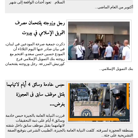
السلام. تعود أحداث الواقعة إلى شهر
أكتوبر من العام الماضى...
رجل وزوجته يقتحمان مصرف
التمويل الإسلامي في بيروت
ذكرت جمعية صرخة المودعين في لبنان،
في بيان صادر عنها اليوم الثلاثاء أن
المودع حسين حسن سعدو، اقتحم مع
زوجته بنك التمويل الإسلامي فرع
كورنيش المزرعة. رجل وزوجته يقتحمان
بنك التمويل الإسلامي...
حبس خادمة وسائق 4 أيام لاتهامهما
بقتل موظف سابق فى العجوزة
بغرض...
قررت النيابة العامة بالجيزة حبس خادمة
وسائق 4 أيام على ذمة التحقيقات
لاتهامهما بقتل موظف سابق داخل شقته
بمنطقة العجوزة لسرقته. كلفت النيابة العامة بالجيزة، الطبيب الشرعى بتوقيع الصفة
التشريحية على جثة...