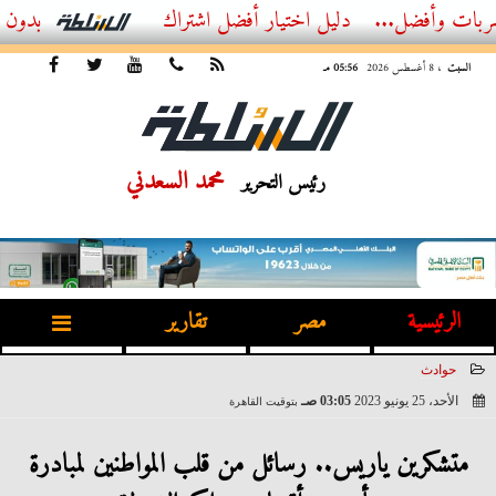
ل...
أفضل اشتراك IPTV بدون تقطيع 2026 – دليل المشاهد العصري
السبت
، 8 أغسطس 2026
05:56 مـ
محمد السعدني
رئيس التحرير
الرئيسية
مصر
تقارير
حوادث
الأحد، 25 يونيو 2023
03:05 صـ
بتوقيت القاهرة
2023-06-25 03:05:08
متشكرين ياريس.. رسائل من قلب المواطنين لمبادرة