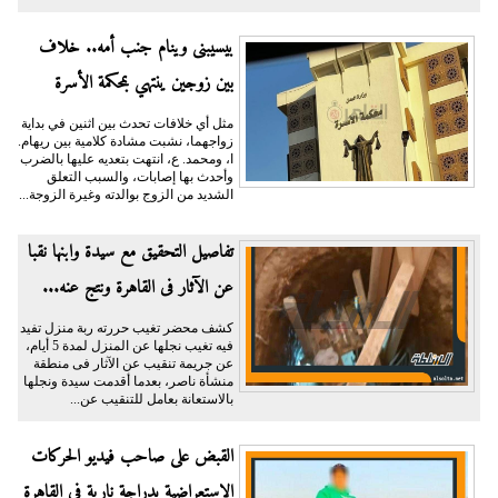
بيسيبنى وينام جنب أمه.. خلاف
بين زوجين ينتهي بمحكمة الأسرة
مثل أي خلافات تحدث بين اثنين في بداية
زواجهما، نشبت مشادة كلامية بين ريهام.
ا، ومحمد. ع، انتهت بتعديه عليها بالضرب
وأحدث بها إصابات، والسبب التعلق
الشديد من الزوج بوالدته وغيرة الزوجة...
تفاصيل التحقيق مع سيدة وابنها نقبا
عن الآثار فى القاهرة ونتج عنه...
كشف محضر تغيب حررته ربة منزل تفيد
فيه تغيب نجلها عن المنزل لمدة 5 أيام،
عن جريمة تنقيب عن الآثار فى منطقة
منشأة ناصر، بعدما أقدمت سيدة ونجلها
بالاستعانة بعامل للتنقيب عن...
القبض على صاحب فيديو الحركات
الاستعراضية بدراجة نارية في القاهرة