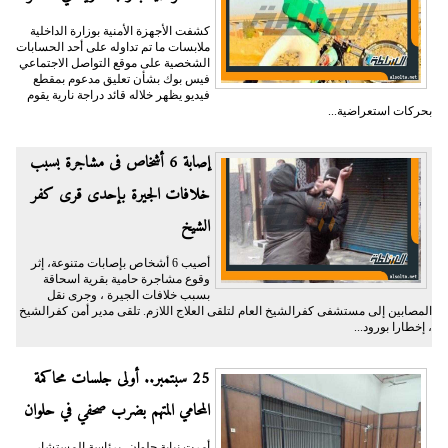
كشفت الأجهزة الأمنية بوزارة الداخلية
ملابسات ما تم تداوله على أحد الحسابات
الشخصية على موقع التواصل الاجتماعي
فيس بوك بشأن تعليق مدعوم بمقطع
فيديو يظهر خلاله قائد دراجة نارية يقوم
بحركات استعراضية...
إصابة 6 أشخاص فى مشاجرة بسبب
خلافات الجيرة بإحدى قرى كفر
الشيخ
أصيب 6 أشخاص بإصابات متنوعة، إثر
وقوع مشاجرة حامية بقرية اسحاقة
بسبب خلافات الجيرة ، وجرى نقل
المصابين إلى مستشفى كفرالشيخ العام لتلقى العلاج اللازم. تلقى مدير أمن كفرالشيخ
، إخطارا بورود...
25 سبتمبر.. أولى جلسات محاكمة
المحامي المتهم بضرب صحفي في حلوان
أمرت نيابة حلوان، برئاسة المستشار