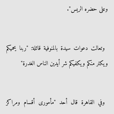
وعلى حضره الريس".
وتعالت دعوات سيدة بالمنوفية قائلة: "ربنا يحميكم
ويكتر منكم ويكفيكم شر أيدين الناس الغدرة"
وفي القاهرة قال أحد "مأمورى أقسام ومراكز