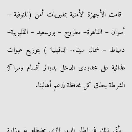
قامت الأجهزة الأمنية بمديريات أمن (المنوفية –
أسوان – القاهرة– مطروح – بورسعيد – القليوبية–
دمياط – شمال سيناء- الدقهلية ) بتوزيع عبوات
غذائية على محدودى الدخل بدوائر أقسام ومراكز
الشرطة بنطاق كل محافظة لدعم أهالينا.
يأتى ذلك فى إطار الدور الذى تضطلع به وزارة