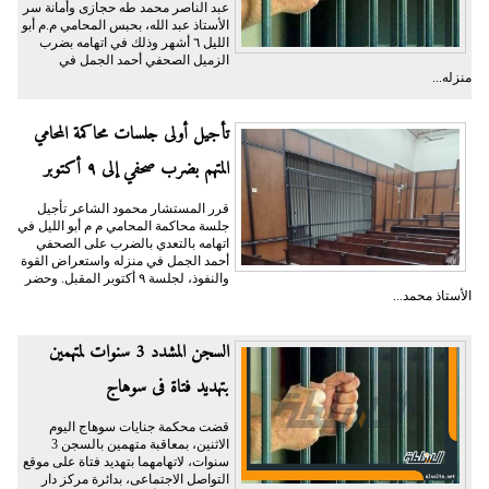
عبد الناصر محمد طه حجازى وأمانة سر
الأستاذ عبد الله، بحبس المحامي م.م أبو
الليل ٦ أشهر وذلك في اتهامه بضرب
الزميل الصحفي أحمد الجمل في
منزله...
تأجيل أولى جلسات محاكمة المحامي
المتهم بضرب صحفي إلى ٩ أكتوبر
قرر المستشار محمود الشاعر تأجيل
جلسة محاكمة المحامي م م أبو الليل في
اتهامه بالتعدي بالضرب على الصحفي
أحمد الجمل في منزله واستعراض القوة
والنفوذ، لجلسة ٩ أكتوبر المقبل. وحضر
الأستاذ محمد...
السجن المشدد 3 سنوات لمتهمين
بتهديد فتاة فى سوهاج
قضت محكمة جنايات سوهاج اليوم
الاثنين، بمعاقبة متهمين بالسجن 3
سنوات، لاتهامهما بتهديد فتاة على موقع
التواصل الاجتماعى، بدائرة مركز دار