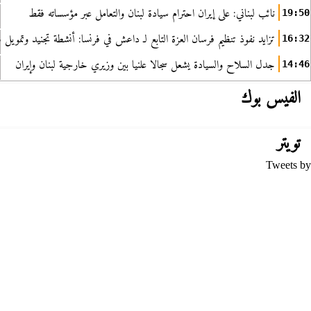
نائب لبناني: على إيران احترام سيادة لبنان والتعامل عبر مؤسساته فقط
19:50
تزايد نفوذ تنظيم فرسان العزة التابع لـ داعش في فرنسا: أنشطة تجنيد وتمويل
16:32
جدل السلاح والسيادة يشعل سجالا علنيا بين وزيري خارجية لبنان وإيران
14:46
الفيس بوك
تويتر
Tweets by