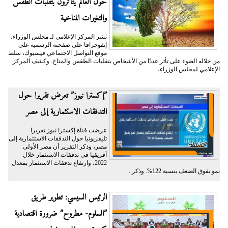
حول العالم يتأثرون بتقلبات الطقس
والتغيرات المناخية
نشر المركز الإعلامي لـ مجلس الوزراء،
إنفوجرافا على صفحته الرسمية على
موقع التواصل الاجتماعي فيسبوك، سلط
من خلاله الضوء على تأثر عددًا من الأشخاص بتقلبات الطقس والمناخ. وكشف المركز
الإعلامي لمجلس الوزراء،...
”إكسترا نيوز” تعرض تقريرا حول
التدفقات الاستثمارية إلى مصر
عرضت قناة إكسترا نيوز تقريرا
تليفزيونيا حول التدفقات الاستثمارية إلى
مصر، وذكر التقرير أن مصر الأولى
أفريقيا فى تدفقات الاستثمار خلال
2022، وارتفاع تدفقات الاستثمار بمعدل
نمو يفوق الضعف بنسبة 122%. وذكر...
الرئيس السيسي: تطوير طريق
”السلوم- مطروح” ضرورة اقتصادية