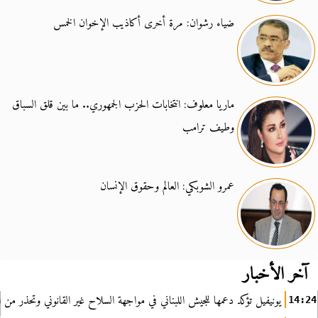
ضياء رشوان: مرة أخرى أكاذيب الإخوان الخمس
ماريا معلوف: انتخابات الحزب الجمهوري.. ما بين قلق السباق
وطيف ترامب
عمرو الشوبكي: العالم وحقوق الإنسان
آخر الأخبار
يونيفيل تؤكد دعمها للجيش اللبناني في مواجهة السلاح غير القانوني وتحذر من ا
14:24