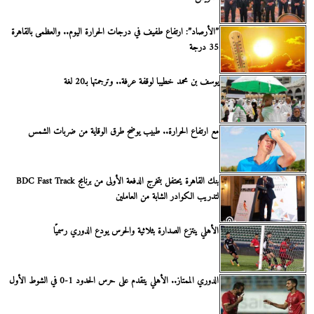
”الأرصاد”: ارتفاع طفيف في درجات الحرارة اليوم.. والعظمى بالقاهرة
35 درجة
يوسف بن محمد خطيبا لوقفة عرفة.. وترجمتها بـ20 لغة
مع ارتفاع الحرارة.. طبيب يوضح طرق الوقاية من ضربات الشمس
بنك القاهرة يحتفل بتخرج الدفعة الأولى من برنامج BDC Fast Track
لتدريب الكوادر الشابة من العاملين
الأهلي ينتزع الصدارة بثلاثية والحرس يودع الدوري رسميًا
الدوري الممتاز.. الأهلي يتقدم على حرس الحدود 1-0 في الشوط الأول