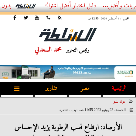
ل...
أفضل اشتراك IPTV بدون تقطيع 2026 – دليل المشاهد العصري
الخميس
، 6 أغسطس 2026
12:50 صـ
محمد السعدني
رئيس التحرير
الرئيسية
مصر
تقارير
توك شو
الجمعة، 23 يونيو 2023
11:55 صـ
بتوقيت القاهرة
2023-06-23 11:55:20
الأرصاد: ارتفاع نسب الرطوبة يزيد الإحساس