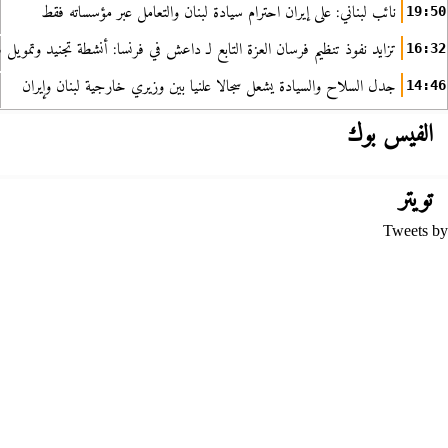
نائب لبناني: على إيران احترام سيادة لبنان والتعامل عبر مؤسساته فقط
19:50
تزايد نفوذ تنظيم فرسان العزة التابع لـ داعش في فرنسا: أنشطة تجنيد وتمويل
16:32
جدل السلاح والسيادة يشعل سجالا علنيا بين وزيري خارجية لبنان وإيران
14:46
الفيس بوك
تويتر
Tweets by