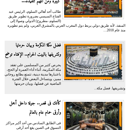
كبيرة ومن المهم تنفيذه...
طالب أحد أهالي السلوم، الرئيس عبد
الفتاح السيسي بضرورة تطوير طريق
(السلوم- مطروح) الدولي وصولا إلى
المنفذ، لأنه طريق دولي يربط دول المغرب العربي بالمشرق العربي، ولم يتم تطويره
منذ عام 2018....
فضل مكة المكرمة وبيان حرمتها
وتشريفها بالبيت الحرام.. الإفتاء توضح
يحرص كثير من المسلمين على تفقد
مكة المكرمة، أثناء أداء العمرة أو الحج،
باعتبارها مدينة دينية، تتمتع بطابع روحاني
مميز، ويتساءل البعض خلال الفترة
الماضية عن فضلها، وبيان حرمتها
وتشريفها. فضل مكة...
كأنك فى قصر.. جولة داخل أجمل
وأرقى حمام عام بالعالم
فى الطابق السادس من أحد أكبر مراكز
التسوق فى الصين يقع أحد أرقى