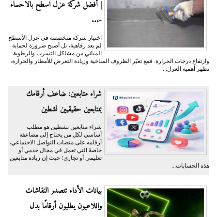
| أفضل شركة عزل اسطح بالاحساء
-...
اختيار شركة متخصصة في عزل الأسطح
لم يعد رفاهية، بل أصبح ضرورة لحماية
المباني من مشاكل التسرب والرطوبة
وارتفاع درجات الحرارة. فمع تغيّر الظروف المناخية وزيادة التعرض للأمطار والحرارة،
تظهر أهمية العزل...
شراء متابعين: ضاعف أرقامك
بمتابعين حقيقيين نشطين
شراء متابعين نشطين هو مطلب
أساسي لكل من يحتاج إلى مضاعفة
أرقامه على منصات التواصل الاجتماعي،
خاصةً التي تعمل في مجال خدمي أو
تعليمي أو تجاري؛ حيث إن زيادة متابعين
هذه الحسابات...
بيانات الأداء تتصدر النقاشات
واللاعبون يطلبون أرقامًا بدل