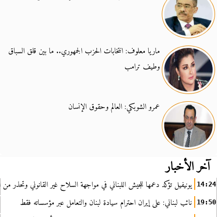
ماريا معلوف: انتخابات الحزب الجمهوري.. ما بين قلق السباق
وطيف ترامب
عمرو الشوبكي: العالم وحقوق الإنسان
آخر الأخبار
يونيفيل تؤكد دعمها للجيش اللبناني في مواجهة السلاح غير القانوني وتحذر من ا
14:24
نائب لبناني: على إيران احترام سيادة لبنان والتعامل عبر مؤسساته فقط
19:50