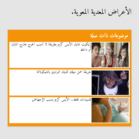
الأعراض المعدية المعوية.
موضوعات ذات صلة
إتيكيت تناول الأيس كريم بطريقة لا تسبب الحرج خارج المنزل
أو داخله
طريقة عمل ميلك تشيك البراونيز بالشيكولاتة
للسيدات فقط.. الآيس كريم يسبب الإجهاض