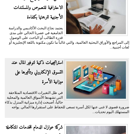
الاحترافية للنصوص والمستندات
الأجنبية لترجمتها بكفاءة
يعتمد نجاح البحث الأكاديمي والدراسة
الجامعية في عصرنا الحالي على مدى
قدرة الطالب أو الباحث على الوصول
إلى المراجع والأوراق البحثية العالمية، والتي غالباً ما تكون مكتوبة باللغة الإنجليزية أو
لغات أجنبية...
​استراتيجيات ذكية لتوفير المال عند
التسوق الإلكتروني وتأثيرها على
ميزانية الأسرة
​في ظل التغيرات الاقتصادية المتلاحقة
التي تشهدها الأسواق العالمية والمحلية
حالياً، أصبحت إدارة ميزانية المنزل بذكاء
ضرورة قصوى لا غنى عنها لكل أسرة تسعى للحفاظ على استقرارها المالي. يواجه
المستهلك اليوم تحديات...
شركة عوازل الدمام للخدمات المتكاملة