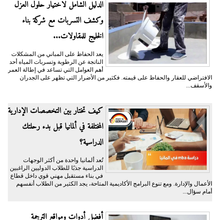
الدليل الشامل لاختيار حلول العزل
وكشف التسربات مع شركة بناء
الخليج للمقاولات...
يعد الحفاظ على المباني من المشكلات
الناتجة عن الرطوبة وتسربات المياه أحد
أهم العوامل التي تساعد في إطالة العمر
الافتراضي للعقار والحفاظ على قيمته. فكثير من الأضرار التي تظهر على الجدران
والأسقف...
كيف تختار بين التخصصات الإدارية
المختلفة في ألمانيا قبل بدء رحلتك
الدراسية؟
تُعد ألمانيا واحدة من أكثر الوجهات
الدراسية جذبًا للطلاب الدوليين الراغبين
في بناء مستقبل مهني قوي داخل قطاع
الأعمال والإدارة. ومع تنوع البرامج الأكاديمية المتاحة، يجد الكثير من الطلاب أنفسهم
أمام سؤال...
أفضل أدوات ومواقع الترجمة