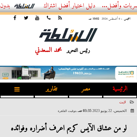
...
أفضل اشتراك IPTV بدون تقطيع 2026 – دليل المشاهد العصري
الخميس
، 6 أغسطس 2026
10:02 صـ
محمد السعدني
رئيس التحرير
الرئيسية
مصر
تقارير
لايت
الخميس، 22 يونيو 2023
03:35 صـ
بتوقيت القاهرة
2023-06-22 03:35:32
لو من عشاق الآيس كريم اعرف أضراره وفوائده