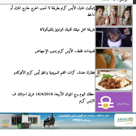
إتيكيت تناول الأيس كريم بطريقة لا تسبب الحرج خارج المنزل أو
داخله
طريقة عمل ميلك تشيك البراونيز بالشيكولاتة
للسيدات فقط.. الآيس كريم يسبب الإجهاض
فطارك عندنا.. كرات اللحم السويدية والحلو آيس كريم الأفوكادو
حظك اليوم برج الميزان الأربعاء 18/4/2018 غرق احزانك ف
الايس كريم