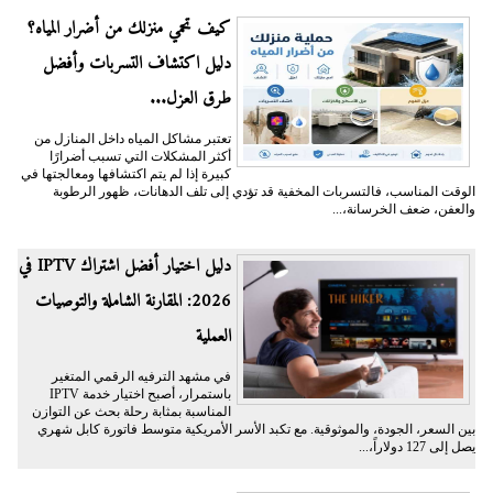
كيف تحمي منزلك من أضرار المياه؟
دليل اكتشاف التسربات وأفضل
طرق العزل...
تعتبر مشاكل المياه داخل المنازل من
أكثر المشكلات التي تسبب أضرارًا
كبيرة إذا لم يتم اكتشافها ومعالجتها في
الوقت المناسب، فالتسربات المخفية قد تؤدي إلى تلف الدهانات، ظهور الرطوبة
والعفن، ضعف الخرسانة،...
دليل اختيار أفضل اشتراك IPTV في
2026: المقارنة الشاملة والتوصيات
العملية
في مشهد الترفيه الرقمي المتغير
باستمرار، أصبح اختيار خدمة IPTV
المناسبة بمثابة رحلة بحث عن التوازن
بين السعر، الجودة، والموثوقية. مع تكبد الأسر الأمريكية متوسط فاتورة كابل شهري
يصل إلى 127 دولاراً،...