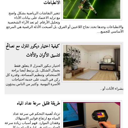
الانطباعات
تتغير النقاشات الرياضية بشكل واضح
مع تزايد الاعتماد على بيانات الأداء
وتحليل الأرقام. لم تعد الآراء الشخصية
والانطباعات وحدها تحدد نجاح اللاعبين أو الفرق، بل أصبحت الأدلة الرقمية هي المرجع
الأساسي للجميع....
كيفية اختيار ديكور المنزل مع نصائح
لتنسيق الألوان والأثاث
اختيار ديكور المنزل لا يتعلق فقط
بجمال الشكل، بل يرتبط أيضا براحة
الاستخدام، وتنظيم المساحة، وقدرة كل
ركن في البيت على خدمة احتياجات
الأسرة اليومية. وكثير من الناس يبدؤون
بشراء الأثاث أو...
طريقة تقليل سرعة عداد المياه
تزداد أهمية التحكم في سرعة عداد
المياه مع ارتفاع فواتير الاستهلاك
وفقدان الموارد. فهم أسباب زيادة سرعة
العداد يساعد في إدارة المياه بشكل