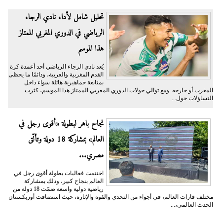
تحليل شامل لأداء نادي الرجاء
الرياضي في الدوري المغربي الممتاز
هذا الموسم
يُعد نادي الرجاء الرياضي أحد أعمدة كرة
القدم المغربية والعربية، ودائمًا ما يحظى
بمتابعة جماهيرية هائلة سواء داخل
المغرب أو خارجه. ومع توالي جولات الدوري المغربي الممتاز هذا الموسم، كثرت
التساؤلات حول...
نجاح باهر لبطولة «أقوى رجل في
العالم» بمشاركة 18 دولة وتألّق
مصري...
اختتمت فعاليات بطولة أقوى رجل في
العالم بنجاح كبير، وذلك بمشاركة
رياضية دولية واسعة ضمّت 18 دولة من
مختلف قارات العالم، في أجواء من التحدي والقوة والإثارة، حيث استضافت أوزبكستان
الحدث العالمي،...