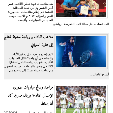
بعد منافسات قوية تمكن اللاعب عمر
أيمن الشبراوي من حصد الميدالية
الذهبية في إطار منافسات الجمهورية
للحودو لمواليد ٢٠١٧ وذلك بعد خوضه
العديد من المباريات. وأقيمت
المنافسات داخل صالة اتحاد الشرطة الرياضي...
ملاعب البادل ,, رياضة حديثة تحتاج
إلى تنفيذ احترافي
كيف يُصنع ملعب بادل يحقق الأداء
والمتانة في آنٍ واحد؟ خلال السنوات
الأخيرة، شهدت رياضة البادل انتشارًا
لافتًا في مصر والمنطقة العربية، لتتحول
من رياضة حديثة نسبيًا إلى واحدة من
أسرع الألعاب...
مواعيد ونتائج مباريات الدوري
الإسباني القادمة وريال مدريد كاد
أن يسقط
يشهد الدوري الإسباني موسم 2025/2026