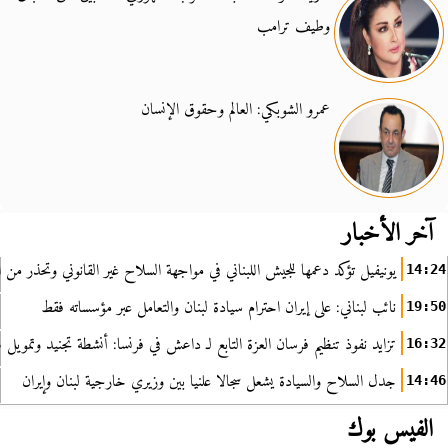
وطيف ترامب
عمرو الشوبكي: العالم وحقوق الإنسان
آخر الأخبار
يونيفيل تؤكد دعمها للجيش اللبناني في مواجهة السلاح غير القانوني وتحذر من ا
14:24
نائب لبناني: على إيران احترام سيادة لبنان والتعامل عبر مؤسساته فقط
19:50
تزايد نفوذ تنظيم فرسان العزة التابع لـ داعش في فرنسا: أنشطة تجنيد وتمويل
16:32
جدل السلاح والسيادة يشعل سجالا علنيا بين وزيري خارجية لبنان وإيران
14:46
الفيس بوك