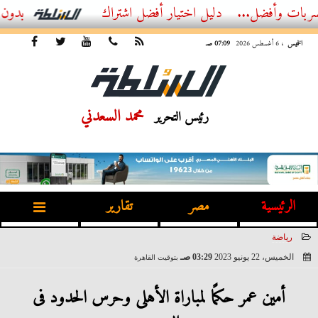
ضل...
أفضل اشتراك IPTV بدون تقطيع 2026 – دليل المشاهد العصري
الخميس
، 6 أغسطس 2026
07:09 صـ
محمد السعدني
رئيس التحرير
الرئيسية
مصر
تقارير
رياضة
الخميس، 22 يونيو 2023
03:29 صـ
بتوقيت القاهرة
2023-06-22 03:29:57
أمين عمر حكمًا لمباراة الأهلى وحرس الحدود فى