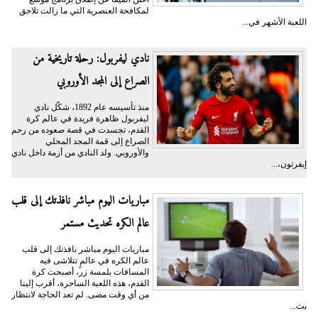
لمكافحة العنصرية التي ما زالت تلاحق
اللعبة الأشهر في...
نادي ليفربول: رحلة تاريخية من
الصراع إلى المجد الأوروبي
منذ تأسيسه عام 1892، شكّل نادي
ليفربول ظاهرة فريدة في عالم كرة
القدم، تجسدت في قصة صعوده من رحم
الصراع إلى قمة المجد المحلي
والأوروبي. ولد النادي من أزمة داخل نادي
إيفرتون،...
مباريات اليوم مباشر نافذتك إلى قلب
عالم الكره تحديث مستمر
مباريات اليوم مباشر نافذتك إلى قلب
عالم الكره في عالمٍ تتلاشى فيه
المسافات بلمسة زر، أصبحت كرة
القدم، هذه اللعبة الساحرة، أقرب إلينا
من أي وقت مضى. لم تعد الحاجة لانتظار
بث...