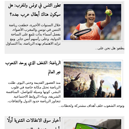
تطور التنس في تونس والمغرب: هل
سيكون هناك أبطال عرب جدد؟
خلال السنوات الأخيرة، خطفت رياضة
التنس في تونس والمغرب الأضواء،
بفضل أسماء بدأت تلمع على الساحة
الدولية، وعلى رأسهم أُنس جابر. ومع
تزايد الاهتمام بهذه الرياضة، بدأ التساؤل
يطفو: هل نحن على...
الرياضة: الشغف الذي يوحد الشعوب
عبر العالم
منذ العصور القديمة وحتى اليوم، ظلت
الرياضة تحتل مكانة خاصة في قلوب
البشر، كونها وسيلة للتواصل، المنافسة
الشريفة، وبناء الروابط الاجتماعية.
تتجاوز الرياضة حدود الدول والثقافات،
وتوحد الشعوب خلف أهداف مشتركة ولحظات...
أخبار سوق الانتقالات الشتوية أولًا