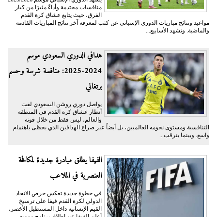
منافسات محتدمة وأداءً مثيرًا من كبار
الفرق، حيث يتابع عشاق كرة القدم
مواعيد ونتائج مباريات الدوري الإسباني عن كثب لمعرفة آخر نتائج المباريات القادمة
والماضية. وتشهد الأسابيع...
هدافي الدوري السعودي موسم
2024-2025: منافسة شرسة وحسم
برتغالي
يواصل دوري روشن السعودي لفت
أنظار عشاق كرة القدم في المنطقة
والعالم، ليس فقط من خلال قوته
التنافسية ومستوى نجومه العالميين، بل أيضاً عبر صراع الهدافين الذي يحظى باهتمام
واسع. وبينما يترقب...
الفيفا يطلق مبادرة جديدة لمكافحة
العنصرية في الملاعب
في خطوة جديدة تعكس حرص الاتحاد
الدولي لكرة القدم فيفا على ترسيخ
القيم الإنسانية داخل المستطيل الأخضر،
أعلن الفيفا عن إطلاق برنامج موسع