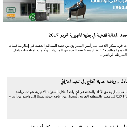
د الميدالية الذهبية في بطولة الجمهورية للجودو 2017
ت قوية تمكن اللاعب عمر أيمن الشبراوي من حصد الميدالية الذهبية في إطار منافسات
الجمهورية للحودو لمواليد ٢٠١٧ وذلك بعد خوضه العديد من المباريات. وأقيمت المنافسات داخل
 الشرطة الرياضي...
دل ,, رياضة حديثة تحتاج إلى تنفيذ احترافي
لعب بادل يحقق الأداء والمتانة في آنٍ واحد؟ خلال السنوات الأخيرة، شهدت رياضة
ارًا لافتًا في مصر والمنطقة العربية، لتتحول من رياضة حديثة نسبيًا إلى واحدة من أسرع