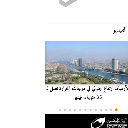
الفيديو
لأرصاد: ارتفاع جنوني في درجات الحرارة تصل لـ
بث مباشر.. مشاهدة مبارا
35 مئوية.. فيديو
الدوري ا