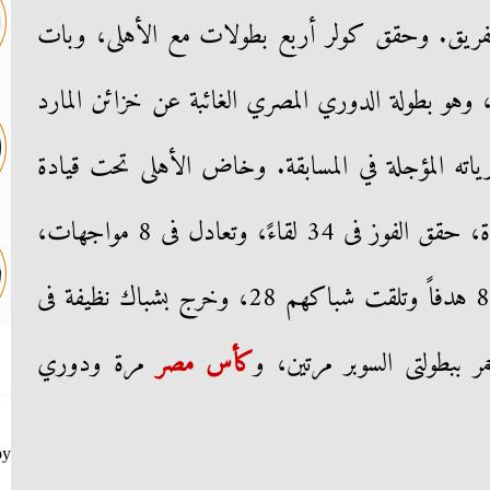
الفريق. وحقق كولر أربع بطولات مع الأهلى، وبات
 وهو بطولة الدوري المصري الغائبة عن خزائن المارد
رياته المؤجلة في المسابقة. وخاض الأهلى تحت قيادة
السويسرى مارسيل كولر 46 مباراة، حقق الفوز فى 34 لقاءً، وتعادل فى 8 مواجهات،
وتلقى أربع هزائم، وسجل لاعبوه 85 هدفاً وتلقت شباكهم 28، وخرج بشباك نظيفة فى
كأس مصر
مرة ودوري
by