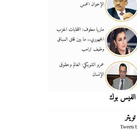
الإخوان الخمس
جدل السلاح والسيادة
14:46
ماريا معلوف: انتخابات الحزب
الجمهوري.. ما بين قلق السباق
وطيف ترامب
عمرو الشوبكي: العالم وحقوق
الإنسان
الفيس بوك
تويتر
Tweets 