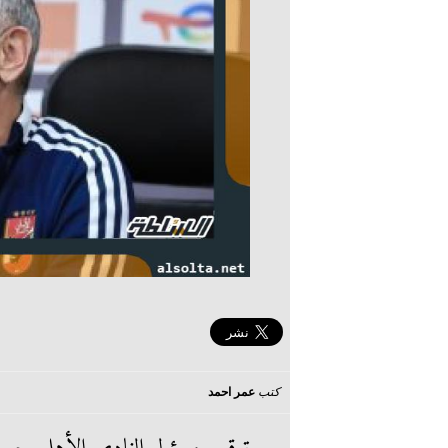
كتب
عمر احمد