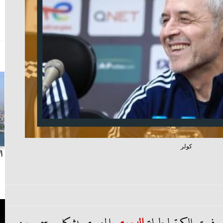
كولر
بث مباشر.. مباراة الزمالك وسيراميكا كليوباترا في
ا
الدوري