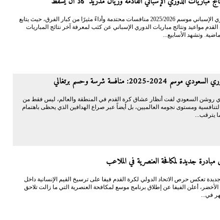
ائج مباريات الدوري الإسباني القادمة وريال مدريد كاد أن يسقط
يشهد الدوري الإسباني موسم 2025/2026 منافسات محتدمة وأداءً مثيرًا من كبار الفرق، حيث يتابع
قدم مواعيد ونتائج مباريات الدوري الإسباني عن كثب لمعرفة آخر نتائج المباريات
ماضية. وتشهد الأسابيع...
 موسم 2024-2025: منافسة شرسة وحسم برتغالي
 روشن السعودي لفت أنظار عشاق كرة القدم في المنطقة والعالم، ليس فقط من
لتنافسية ومستوى نجومه العالميين، بل أيضاً عبر صراع الهدافين الذي يحظى باهتمام
ا يترقب...
ق مبادرة جديدة لمكافحة العنصرية في الملاعب
يدة تعكس حرص الاتحاد الدولي لكرة القدم فيفا على ترسيخ القيم الإنسانية داخل
لأخضر، أعلن الفيفا عن إطلاق برنامج موسع لمكافحة العنصرية التي ما زالت تلاحق
هر في...