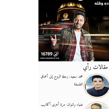
مقالات رأي
آخر
الأخبار
محمد سعيد: رحلة الروح إلى أعماق
الفلسفة
يونيفيل تؤكد دعمها ل
14:24
نائب لبناني: على إير
19:50
ضياء رشوان: مرة أخرى أكاذيب
تزايد نفوذ تنظيم فرس
16:32