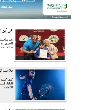
عمر أيمن يحص
بعد منافسا
صالة اتحاد
ملاعب البا
كيف يُصنع م
البادل انتش
الألعاب...