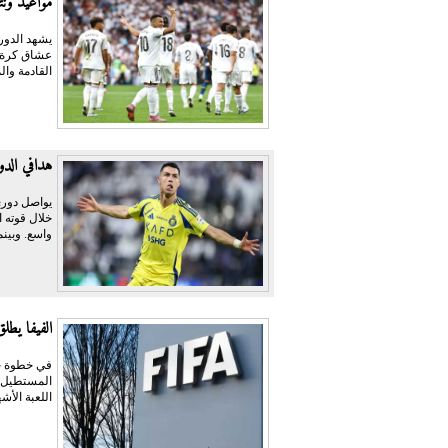
مواعيد ونت
عشاق كرة ال
القادمة وال
هدافي الدوري السعودي
يواصل دوري
خلال قوته ا
واسع. وبينم
الفيفا يطل
في خطوة جد
المستطيل ا
اللعبة الأش