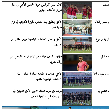
الصيف
كاف ينشر كواليس غرفة ملابس الأهلي في نهائي
دوري الأبطال | فيديو
 مصر والقناة
الأهلى يستقبل بعثة منتخب ماليزيا للكاراتيه فى فرع
مدينة نصر
راتيه فى فرع
الأهلي يواصل الاستعداد لمواجهة حرس الحدود فى
الدورى
جوم قبل
هازارد يكشف موقفه من الاعتزال بعد الرحيل عن
ريال مدريد
. ويضع برنامجا
الأهلي يتدرب فى الثامنة مساءً فى بداية رحلة
الاستعداد لمواجهة الحدود
المنعم في
تعرف على موعد انتظام لاعبى الأهلى الدوليين فى
التدريبات قبل مواجهة الحرس