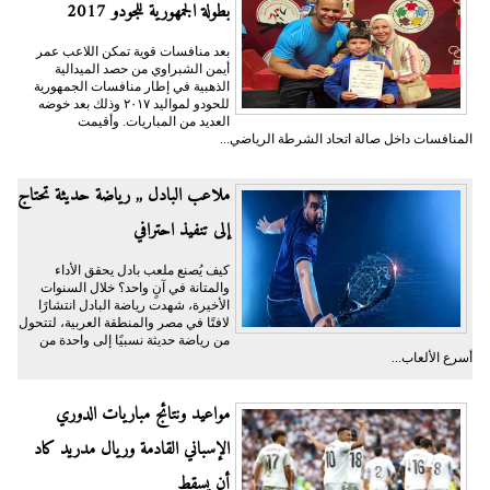
بطولة الجمهورية للجودو 2017
بعد منافسات قوية تمكن اللاعب عمر
أيمن الشبراوي من حصد الميدالية
الذهبية في إطار منافسات الجمهورية
للحودو لمواليد ٢٠١٧ وذلك بعد خوضه
العديد من المباريات. وأقيمت
المنافسات داخل صالة اتحاد الشرطة الرياضي...
ملاعب البادل ,, رياضة حديثة تحتاج
إلى تنفيذ احترافي
كيف يُصنع ملعب بادل يحقق الأداء
والمتانة في آنٍ واحد؟ خلال السنوات
الأخيرة، شهدت رياضة البادل انتشارًا
لافتًا في مصر والمنطقة العربية، لتتحول
من رياضة حديثة نسبيًا إلى واحدة من
أسرع الألعاب...
مواعيد ونتائج مباريات الدوري
الإسباني القادمة وريال مدريد كاد
أن يسقط