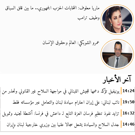
ماريا معلوف: انتخابات الحزب الجمهوري.. ما بين قلق السباق
وطيف ترامب
عمرو الشوبكي: العالم وحقوق الإنسان
آخر الأخبار
يونيفيل تؤكد دعمها للجيش اللبناني في مواجهة السلاح غير القانوني وتحذر من ا
14:24
نائب لبناني: على إيران احترام سيادة لبنان والتعامل عبر مؤسساته فقط
19:50
تزايد نفوذ تنظيم فرسان العزة التابع لـ داعش في فرنسا: أنشطة تجنيد وتمويل
16:32
جدل السلاح والسيادة يشعل سجالا علنيا بين وزيري خارجية لبنان وإيران
14:46