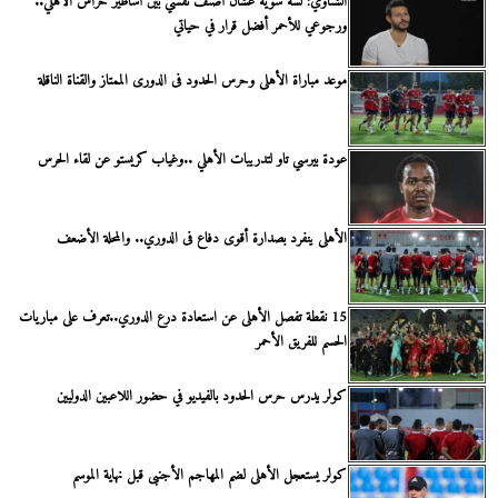
الشناوي: لسه شوية عشان أصنف نفسي بين أساطير حراس الأهلي..
ورجوعي للأحمر أفضل قرار في حياتي
موعد مباراة الأهلى وحرس الحدود فى الدورى الممتاز والقناة الناقلة
عودة بيرسي تاو لتدريبات الأهلي ..وغياب كريستو عن لقاء الحرس
الأهلى ينفرد بصدارة أقوى دفاع فى الدوري.. والمحلة الأضعف
15 نقطة تفصل الأهلى عن استعادة درع الدوري..تعرف على مباريات
الحسم للفريق الأحمر
كولر يدرس حرس الحدود بالفيديو في حضور اللاعبين الدوليين
كولر يستعجل الأهلى لضم المهاجم الأجنبى قبل نهاية الموسم