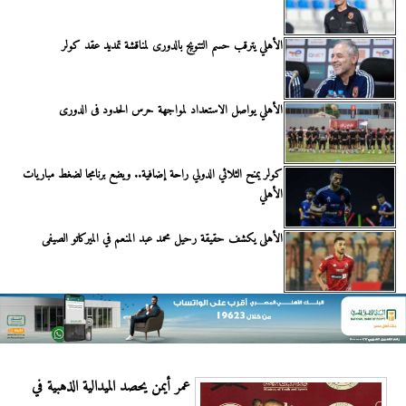
الأهلي يترقب حسم التتويج بالدورى لمناقشة تمديد عقد كولر
الأهلي يواصل الاستعداد لمواجهة حرس الحدود فى الدورى
كولر يمنح الثلاثي الدولي راحة إضافية.. ويضع برنامجا لضغط مباريات
الأهلي
الأهلى يكشف حقيقة رحيل محمد عبد المنعم في الميركاتو الصيفى
عمر أيمن يحصد الميدالية الذهبية في