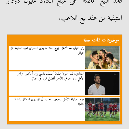
عائد البيع "20%" على مبلغ الـ2.5 مليون دولار
المتبقية من عقد بيع اللاعب.
موضوعات ذات صلة
زى النهارده.. الأهلى يتوج بطلا للدورى المصرى للمرة السابعة على
التوالى
الشناوي: لسه شوية عشان أصنف نفسي بين أساطير حراس
الأهلي.. ورجوعي للأحمر أفضل قرار في حياتي
موعد مباراة الأهلى وحرس الحدود فى الدورى الممتاز والقناة
الناقلة