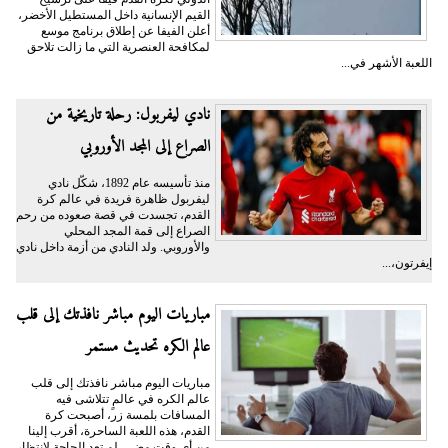
القيم الإنسانية داخل المستطيل الأخضر،
أعلن الفيفا عن إطلاق برنامج موسع
لمكافحة العنصرية التي ما زالت تلاحق
اللعبة الأشهر في...
نادي ليفربول: رحلة تاريخية من
الصراع إلى المجد الأوروبي
منذ تأسيسه عام 1892، شكّل نادي
ليفربول ظاهرة فريدة في عالم كرة
القدم، تجسدت في قصة صعوده من رحم
الصراع إلى قمة المجد المحلي
والأوروبي. ولد النادي من أزمة داخل نادي
إيفرتون،...
مباريات اليوم مباشر نافذتك إلى قلب
عالم الكره تحديث مستمر
مباريات اليوم مباشر نافذتك إلى قلب
عالم الكره في عالمٍ تتلاشى فيه
المسافات بلمسة زر، أصبحت كرة
القدم، هذه اللعبة الساحرة، أقرب إلينا
من أي وقت مضى. لم تعد الحاجة لانتظار