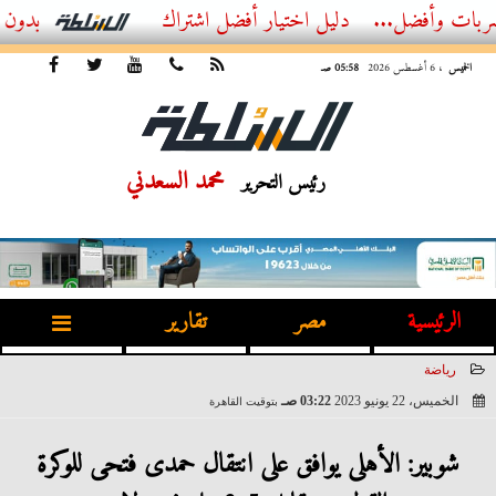
ل...
أفضل اشتراك IPTV بدون تقطيع 2026 – دليل المشاهد العصري
الخميس
، 6 أغسطس 2026
05:58 صـ
محمد السعدني
رئيس التحرير
الرئيسية
مصر
تقارير
رياضة
الخميس، 22 يونيو 2023
03:22 صـ
بتوقيت القاهرة
2023-06-22 03:22:29
شوبير: الأهلى يوافق على انتقال حمدى فتحى للوكرة