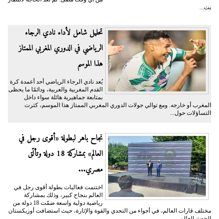
بث...
تحليل شامل لأداء نادي الرجاء
الرياضي في الدوري المغربي الممتاز
هذا الموسم
يُعد نادي الرجاء الرياضي أحد أعمدة كرة
القدم المغربية والعربية، ودائمًا ما يحظى
بمتابعة جماهيرية هائلة سواء داخل
المغرب أو خارجه. ومع توالي جولات الدوري المغربي الممتاز هذا الموسم، كثرت
التساؤلات حول...
نجاح باهر لبطولة «أقوى رجل في
العالم» بمشاركة 18 دولة وتألّق
مصري...
اختتمت فعاليات بطولة أقوى رجل في
العالم بنجاح كبير، وذلك بمشاركة
رياضية دولية واسعة ضمّت 18 دولة من
مختلف قارات العالم، في أجواء من التحدي والقوة والإثارة، حيث استضافت أوزبكستان
الحدث العالمي،...