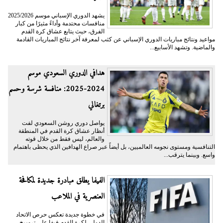
يشهد الدوري الإسباني موسم 2025/2026
منافسات محتدمة وأداءً مثيرًا من كبار
الفرق، حيث يتابع عشاق كرة القدم
مواعيد ونتائج مباريات الدوري الإسباني عن كثب لمعرفة آخر نتائج المباريات القادمة
والماضية. وتشهد الأسابيع...
هدافي الدوري السعودي موسم
2024-2025: منافسة شرسة وحسم
برتغالي
يواصل دوري روشن السعودي لفت
أنظار عشاق كرة القدم في المنطقة
والعالم، ليس فقط من خلال قوته
التنافسية ومستوى نجومه العالميين، بل أيضاً عبر صراع الهدافين الذي يحظى باهتمام
واسع. وبينما يترقب...
الفيفا يطلق مبادرة جديدة لمكافحة
العنصرية في الملاعب
في خطوة جديدة تعكس حرص الاتحاد
الدولي لكرة القدم فيفا على ترسيخ