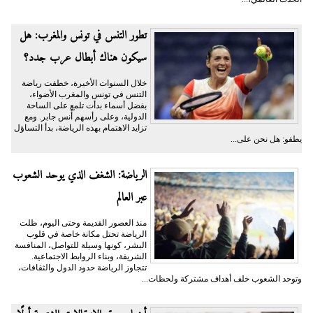
تطور التنس في تونس والمغرب: هل
سيكون هناك أبطال عرب جدد؟
خلال السنوات الأخيرة، خطفت رياضة
التنس في تونس والمغرب الأضواء،
بفضل أسماء بدأت تلمع على الساحة
الدولية، وعلى رأسهم أُنس جابر. ومع
تزايد الاهتمام بهذه الرياضة، بدأ التساؤل
يطفو: هل نحن على...
الرياضة: الشغف الذي يوحد الشعوب
عبر العالم
منذ العصور القديمة وحتى اليوم، ظلت
الرياضة تحتل مكانة خاصة في قلوب
البشر، كونها وسيلة للتواصل، المنافسة
الشريفة، وبناء الروابط الاجتماعية.
تتجاوز الرياضة حدود الدول والثقافات،
وتوحد الشعوب خلف أهداف مشتركة ولحظات...