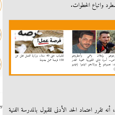
بمسطرد واتباع الخطوات.
رجوهم بإعلان وهمي وأمطروهم
للشباب حتى 40 سنة.. وزارة العمل تعلن عن
اص.. أسرة شابي القليوبية ضحيـة الغدر
150 فرصة عمل جديدة
د: نصبولهم فخّ وولادهم اتيتموا (فيديو
)
by
، أنه تقرر اعتماد الحد الأدنى للقبول بالمدرسة الفنية