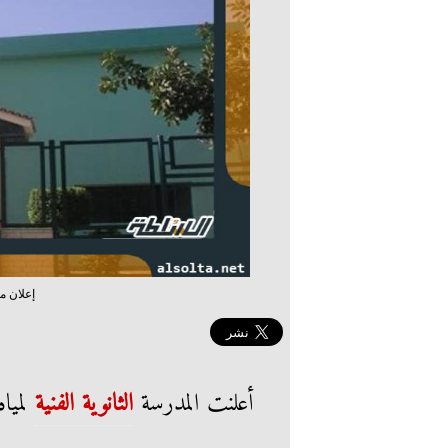
إعلان م
أعلنت المدرسة
الثانوية الفنية
لميا