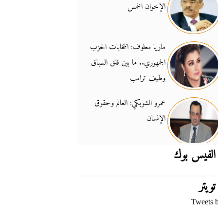
الإخوان الخمس
جدل السلاح والسيادة
14:46
ماريا معلوف: انتخابات الحزب
الجمهوري.. ما بين قلق السباق
وطيف ترامب
عمرو الشوبكي: العالم وحقوق
الإنسان
الفيس بوك
تويتر
Tweets 