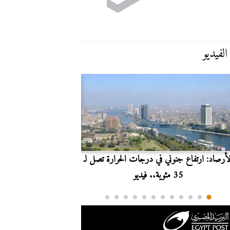
الفيديو
لأرصاد: ارتفاع جنوني في درجات الحرارة تصل لـ
بث مباشر.. مشاهدة مبارا
35 مئوية.. فيديو
الدوري ا