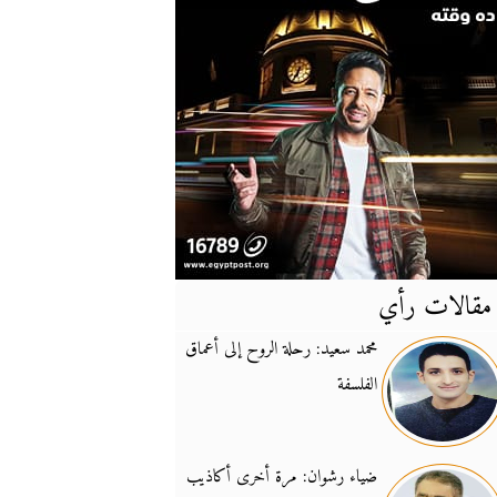
مقالات رأي
آخر
الأخبار
محمد سعيد: رحلة الروح إلى أعماق
الفلسفة
يونيفيل تؤكد دعمها ل
14:24
نائب لبناني: على إير
19:50
ضياء رشوان: مرة أخرى أكاذيب
تزايد نفوذ تنظيم فرس
16:32