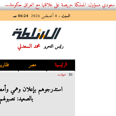
ل: المملكة حريصة على علاقتها مع العراق حكومة...
السبت
، 8 أغسطس 2026
06:24 صـ
محمد السعدني
رئيس التحرير
الرئيسية
مصر
تقارير
حوادث
2023-06-06 02:34:08
استدرجوهم بإعلان وهمي وأمطرو
بالصعيد: نصبولهم