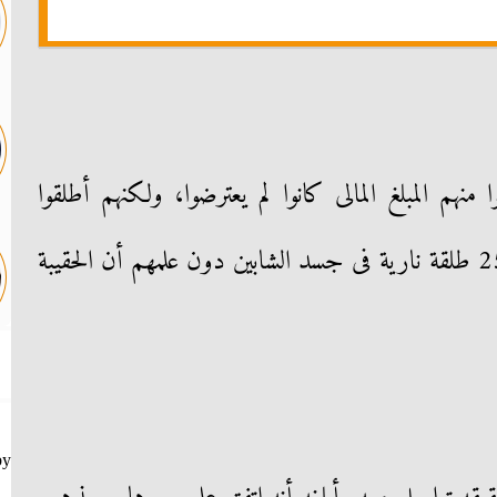
منهم المبلغ المالى كانوا لم يعترضوا، ولكنهم أطلقوا
النيران عليهم بالخيانة وأصابوهم بـ 25 طلقة نارية فى جسد الشابين دون علمهم أن الحقيبة
by