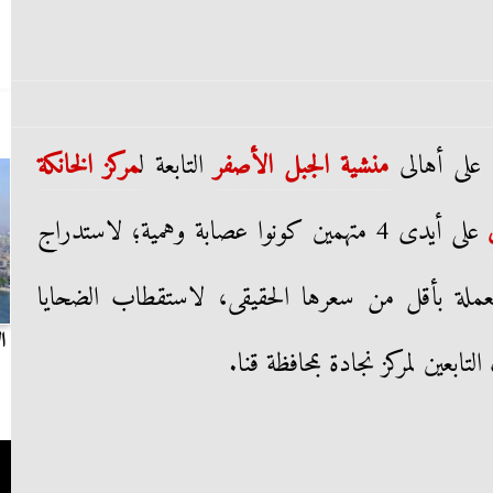
على أهالى
منشية الجبل الأصفر
التابعة ل
مركز الخانكة
على أيدى 4 متهمين كونوا عصابة وهمية؛ لاستدراج
تعملة بأقل من سعرها الحقيقى، لاستقطاب الضحايا
بث مباشر.. مباراة الزمالك وسيراميكا كليوباترا في
ا
تابعين لمركز نجادة بمحافظة قنا.
الدوري