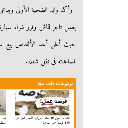
يعمل تاجر قماش وقرر شراء سيار
لمساعدته فى نقل شغله.
موضوعات ذات صلة
للشباب حتى 40 سنة.. وزارة العمل تعلن عن
بدء ا
150 فرصة عمل جديدة
مستقبل