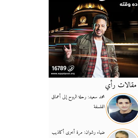
مقالات رأي
آخر
الأخبار
محمد سعيد: رحلة الروح إلى أعماق
الفلسفة
يونيفيل تؤكد دعمها ل
14:24
نائب لبناني: على إير
19:50
ضياء رشوان: مرة أخرى أكاذيب
تزايد نفوذ تنظيم فرس
16:32