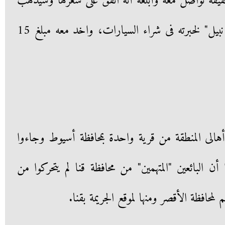
ه تواصل معه وأبلغه أنه اتفق على سعرها وسيذهب
لشرائها واخد معه صديقه "طلعت نبيل" لخبرته فى شراء السيارات، واخد معه مبلغ 15
هالى المنطقة من قرية واحدة بمحافظة أسيوط وجاءوا
 أن البائعين "المتهمين" من محافظة قنا لم يتحركوا من
حافظة الأقصر ومنها لموقع الجريمة بقنا.