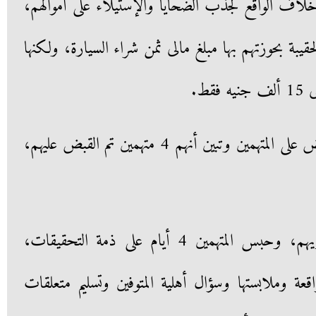
لاف الواقع لجذب الضحايا والإستيلاء على أموالهم،
حقيبة بحوزتهم بها مبلغ مالى ثمن شراء السيارة، ولكنها
ط.
وتمكنت مديرية أمن قنا من القبض على المتهمين وتبين أنهم 4 متهمين تم القبض عليهم،
والتى أمرت بتسليم الجثمان لذويهم، وحبس المتهمين 4 أيام على ذمة التحقيقات،
عة وملابستها وسؤال أهلية المتوفين وتسليم متعلقات