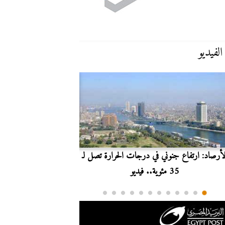
الفيديو
لأرصاد: ارتفاع جنوني في درجات الحرارة تصل لـ
بث مباشر.. مشاهدة مبارا
35 مئوية.. فيديو
الدوري ا