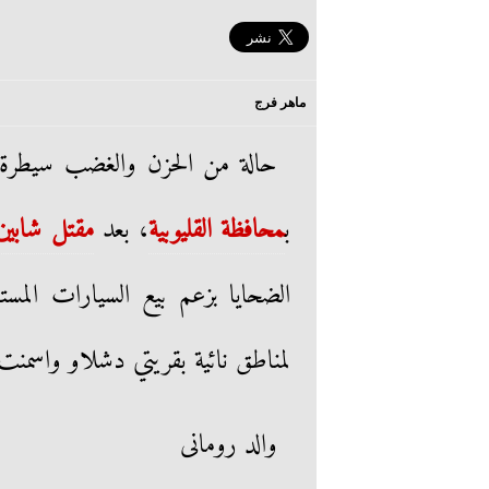
ماهر فرج
حالة من الحزن والغضب سيطرة 
ب
محافظة القليوبية
، بعد
مقتل شابين
الضحايا بزعم بيع السيارات المس
لمناطق نائية بقريتي دشلاو واسمنت ال
والد رومانى