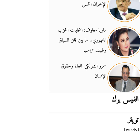
الإخوان الخمس
جدل السلاح والسيادة
14:46
ماريا معلوف: انتخابات الحزب
الجمهوري.. ما بين قلق السباق
وطيف ترامب
عمرو الشوبكي: العالم وحقوق
الإنسان
الفيس بوك
تويتر
Tweets 