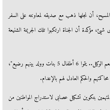
سيح، أن نجلها ذهب مع صديقه لمعاونته على السفر
 شيئ، مؤكدة أن الجناة ارتكبوا تلك الجريمة الشنيعة
وببكاء شديد قائلة: "حسبى الله ونعم الوكيل.. يتموا 6 أطفال 5 بنات وولد بينهم رضيع"،
اكمتهم والحكم العادل لهم بالإعدام.
تهمين بتكوين تشكيل عصابى لاستدراج المواطنين من