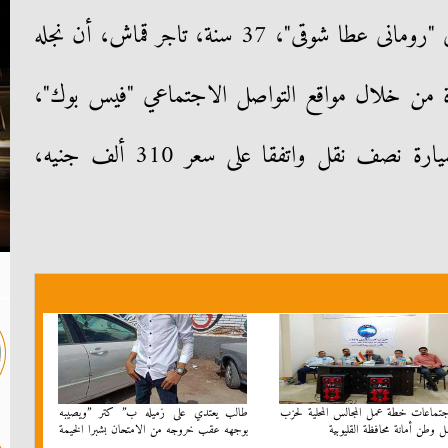
وأكد والد الضحية الأولى ويدعى "رومانى عطا شوقى"، 37 سنة، تاجر قماش، أن نجله
ة من خلال مواقع التواصل الاجتماعي "فيس بوك"،
حيث أعلن أحد الأشخاص بيع سيارة نصف نقل واتفقا على سعر 310 ألف جنيه،
جتماعات خطة عمل المجالس المحلية لحزب
طالب يعتدي على زميله ب” كتر ”ويصيبه
 وطن أمانة محافظة القليوبية
بوجهه عقب خروجه من الامتحان بشبرا الخيمة