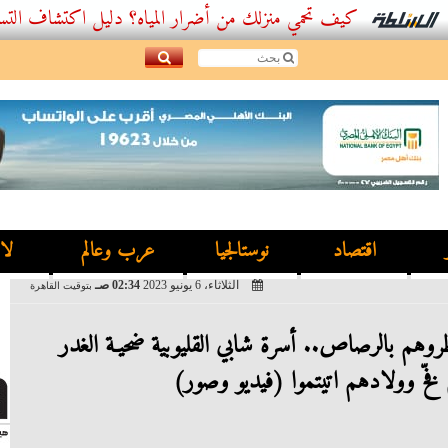
كيف تحمي منزلك من أضرار المياه؟ دليل اكتشاف التسربات وأف
اقتصاد
نوستالجيا
عرب وعالم
لا
الثلاثاء، 6 يونيو 2023
02:34 صـ
بتوقيت القاهرة
هم بالرصاص.. أسرة شابي القليوبية ضحيـة الغدر
 فخّ وولادهم اتيتموا (فيديو وصور)