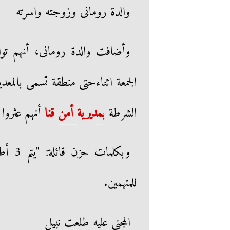
والدة رومانى وزوجته واسرته
وأضافت والدة رومانى، أنهم تو
الجمعة اثناءحتى منطقة تسمى بالمع
الشرطة ب
مديرية أمن قنا
أنهم عثروا 
وبكلم
للمتهمين.
المجنى عليه طلعت نبيل