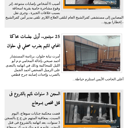
أصيب 6 أشخاص بإصابات متنوعة، إثر
وقوع مشاجرة حامية بقرية اسحاقة
بسبب خلافات الجيرة ، وجرى نقل
المصابين إلى مستشفى كفرالشيخ العام لتلقى العلاج اللازم. تلقى مدير أمن كفرالشيخ
، إخطارا بورود...
25 سبتمبر.. أولى جلسات محاكمة
المحامي المتهم بضرب صحفي في حلوان
أمرت نيابة حلوان، برئاسة المستشار
أحمد صبحي بإحالة المحامي م.م أبو
الليل للمحاكمة وذلك في اتهامه بالتعدى
على الزميل الصحفي أحمد الجمل
بالضرب وإحداث إصابته جرح قطعي
أعلى الحاجب الأيمن استلزم خياطة...
السجن 3 سنوات لمتهم بالشروع فى
قتل شخص بسوهاج
قضت محكمة جنايات سوهاج، اليوم
السبت، بمعاقبة المتهم ش.ح.ح بالسجن
3 سنوات، بعد اتهامه بالشروع فى قتل
المجنى عليه م.ع.م بدائرة مركز سوهاج.