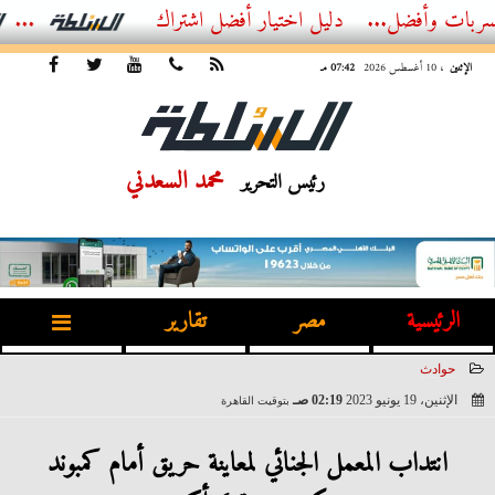
ضل...
الدليل الشامل لاختيار حلول العزل وكشف التسربات مع شركة بناء...
الإثنين
، 10 أغسطس 2026
07:42 مـ
محمد السعدني
رئيس التحرير
الرئيسية
مصر
تقارير
حوادث
الإثنين، 19 يونيو 2023
02:19 صـ
بتوقيت القاهرة
2023-06-19 02:19:02
انتداب المعمل الجنائي لمعاينة حريق أمام كمبوند