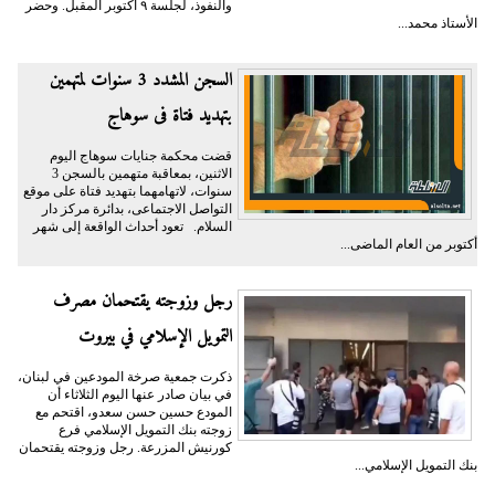
والنفوذ، لجلسة ٩ أكتوبر المقبل. وحضر
الأستاذ محمد...
السجن المشدد 3 سنوات لمتهمين
بتهديد فتاة فى سوهاج
قضت محكمة جنايات سوهاج اليوم
الاثنين، بمعاقبة متهمين بالسجن 3
سنوات، لاتهامهما بتهديد فتاة على موقع
التواصل الاجتماعى، بدائرة مركز دار
السلام. تعود أحداث الواقعة إلى شهر
أكتوبر من العام الماضى...
رجل وزوجته يقتحمان مصرف
التمويل الإسلامي في بيروت
ذكرت جمعية صرخة المودعين في لبنان،
في بيان صادر عنها اليوم الثلاثاء أن
المودع حسين حسن سعدو، اقتحم مع
زوجته بنك التمويل الإسلامي فرع
كورنيش المزرعة. رجل وزوجته يقتحمان
بنك التمويل الإسلامي...