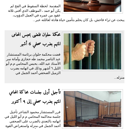
المقدمة: لحظة السقوط في الفخ لم
يكن أبو حمد ، الموظف الذي أفنى ثلاثة
عقود من عمره في العمل الدؤوب،
يبحث عن ثراء فاحش، بل كان يحلم بتأمين حياة هادئة لعائلته عبر...
محكمة حلوان تقضى بحبس المحامى
المتهم بضرب صحفي 6 أشهر
قضت محكمة حلوان برئاسة المستشار
عبد الناصر محمد طه حجازى وأمانة سر
الأستاذ عبد الله، بحبس المحامي م.م أبو
الليل ٦ أشهر وذلك في اتهامه بضرب
الزميل الصحفي أحمد الجمل في
منزله...
تأجيل أولى جلسات محاكمة المحامي
المتهم بضرب صحفي إلى ٩ أكتوبر
قرر المستشار محمود الشاعر تأجيل
جلسة محاكمة المحامي م م أبو الليل في
اتهامه بالتعدي بالضرب على الصحفي
أحمد الجمل في منزله واستعراض القوة