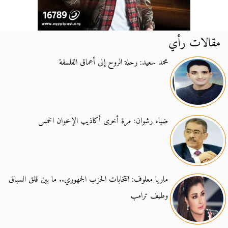
مقالات رأي
محمد سعيد: رحلة الروح إلى أعماق الفلسفة
ضياء رشوان: مرة أخرى أكاذيب الإخوان الخمس
ماريا معلوف: انتخابات الحزب الجمهوري.. ما بين قلق السباق
وطيف ترامب