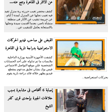
عن الآثار فى القاهرة ونتج عنه...
كشف محضر تغيب حررته ربة منزل تفيد
فيه تغيب نجلها عن المنزل لمدة 5 أيام،
عن جريمة تنقيب عن الآثار فى منطقة
منشأة ناصر، بعدما أقدمت سيدة ونجلها
بالاستعانة بعامل للتنقيب عن...
القبض على صاحب فيديو الحركات
الاستعراضية بدراجة نارية في القاهرة
كشفت الأجهزة الأمنية بوزارة الداخلية
ملابسات ما تم تداوله على أحد الحسابات
الشخصية على موقع التواصل الاجتماعي
فيس بوك بشأن تعليق مدعوم بمقطع
فيديو يظهر خلاله قائد دراجة نارية يقوم
بحركات استعراضية...
إصابة 6 أشخاص فى مشاجرة بسبب
خلافات الجيرة بإحدى قرى كفر
الشيخ