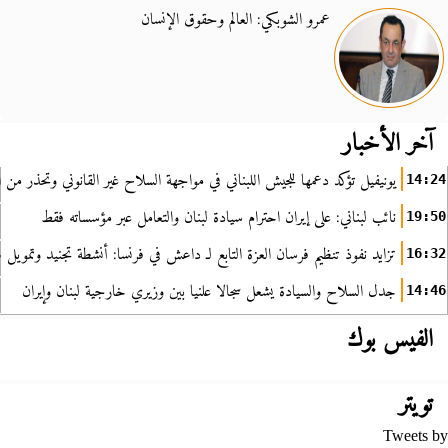
عمرو الشوبكي: العالم وحقوق الإنسان
آخر الأخبار
يونيفيل تؤكد دعمها للجيش اللبناني في مواجهة السلاح غير القانوني وتحذر من ا
14:24
نائب لبناني: على إيران احترام سيادة لبنان والتعامل عبر مؤسساته فقط
19:50
تزايد نفوذ تنظيم فرسان العزة التابع لـ داعش في فرنسا: أنشطة تجنيد وتمويل
16:32
جدل السلاح والسيادة يشعل سجالا علنيا بين وزيري خارجية لبنان وإيران
14:46
الفيس بوك
تويتر
Tweets by