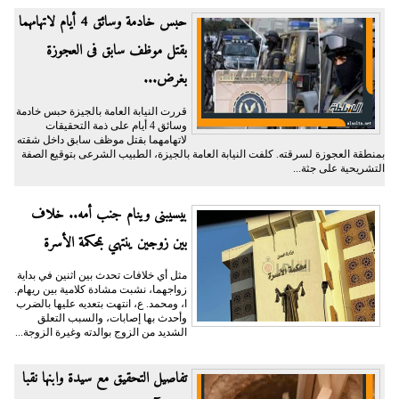
حبس خادمة وسائق 4 أيام لاتهامهما
بقتل موظف سابق فى العجوزة
بغرض...
قررت النيابة العامة بالجيزة حبس خادمة
وسائق 4 أيام على ذمة التحقيقات
لاتهامهما بقتل موظف سابق داخل شقته
بمنطقة العجوزة لسرقته. كلفت النيابة العامة بالجيزة، الطبيب الشرعى بتوقيع الصفة
التشريحية على جثة...
بيسيبنى وينام جنب أمه.. خلاف
بين زوجين ينتهي بمحكمة الأسرة
مثل أي خلافات تحدث بين اثنين في بداية
زواجهما، نشبت مشادة كلامية بين ريهام.
ا، ومحمد. ع، انتهت بتعديه عليها بالضرب
وأحدث بها إصابات، والسبب التعلق
الشديد من الزوج بوالدته وغيرة الزوجة...
تفاصيل التحقيق مع سيدة وابنها نقبا