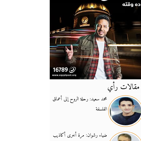
مقالات رأي
آخر
الأخبار
محمد سعيد: رحلة الروح إلى أعماق
الفلسفة
يونيفيل تؤكد دعمها ل
14:24
نائب لبناني: على إير
19:50
ضياء رشوان: مرة أخرى أكاذيب
تزايد نفوذ تنظيم فرس
16:32