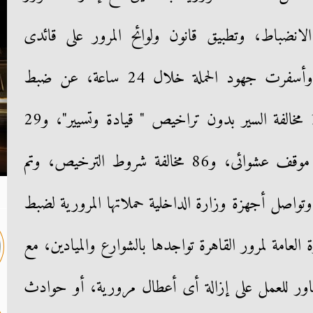
الانضباط، وتطبيق قانون ولوائح المرور على قائدى
السيارات وضبط المخالفين منهم. وأسفرت جهود الحملة خلال 24 ساعة، عن ضبط
1152 مخالفة تجاوز سرعة، و198 مخالفة السير بدون تراخيص " قيادة وتسيير"، و29
دراجة نارية مخالفة، و21 مخالفة موقف عشوائى، و86 مخالفة شروط الترخيص، وتم
، وتواصل أجهزة وزارة الداخلية حملاتها المرورية لضبط
العامة لمرور القاهرة تواجدها بالشوارع والميادين، مع
لمحاور للعمل على إزالة أى أعطال مرورية، أو حوادث