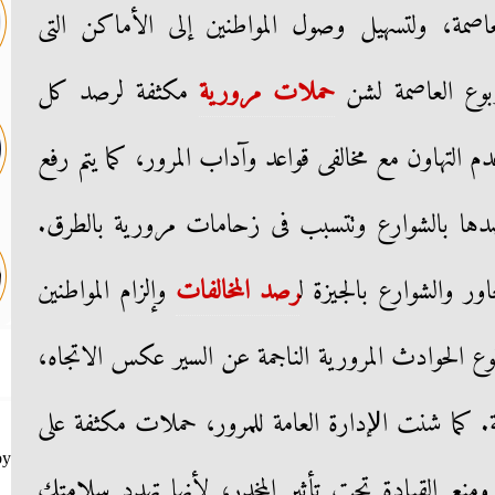
اصمة، ولتسهيل وصول المواطنين إلى الأماكن التى
ربوع العاصمة لشن
حملات مرورية
مكثفة لرصد كل
دم التهاون مع مخالفى قواعد وآداب المرور، كما يتم رفع
رصدها بالشوارع وتتسبب فى زحامات مرورية بالطرق.
اور والشوارع بالجيزة ل
رصد المخالفات
وإلزام المواطنين
وع الحوادث المرورية الناجمة عن السير عكس الاتجاه،
ة. كما شنت اﻹدارة العامة للمرور، حملات مكثفة على
by
منع القيادة تحت تأثير المخدر، لأنها تهدد سلامتك