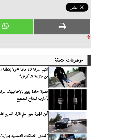
⇧
موضوعات متعلقة
المتهم بسرقة 23 هاتفا محمولا ب
من فاترينة بشاكوش”
بأسلوب المفتاح المصطنع
أمن الجيزة ينهي حلم الثراء السريع لت
”نخطف المتعلقات الشخصية بسيارة”..