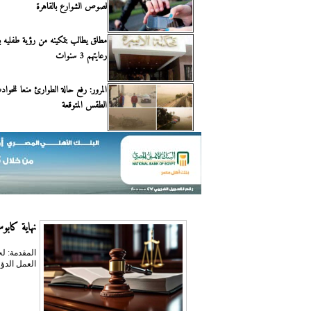
لصوص الشوارع بالقاهرة
مطلق يطالب بتمكينه من رؤية طفليه ب
رعايتهم 3 سنوات
المرور: رفع حالة الطوارئ منعا للحوا
الطقس المتوقعة
نهاية كابوس 
المقدمة: ل
العمل الدؤو