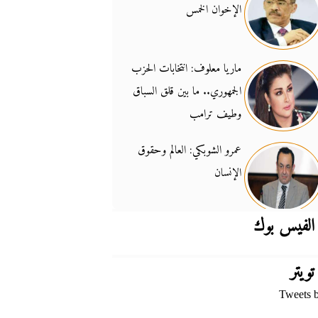
الإخوان الخمس
جدل السلاح والسيادة
14:46
ماريا معلوف: انتخابات الحزب
الجمهوري.. ما بين قلق السباق
وطيف ترامب
عمرو الشوبكي: العالم وحقوق
الإنسان
الفيس بوك
تويتر
Tweets 