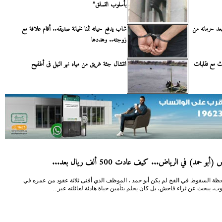
بأسلوب التسلق”
عد حرمانه من
شاب يدفع حياته ثمنا لخيانة صديقه.. أقام علاقة مع
زوجته.. وهددها
دث مع تقلبات
انتشال جثة غريق من مياه نهر النيل فى أطفيح
(أبو حمد) في الرياض... كيف عادت 500 ألف ريال بعد...
حظة السقوط في الفخ لم يكن أبو حمد ، الموظف الذي أفنى ثلاثة عقود من عمره في
ب، يبحث عن ثراء فاحش، بل كان يحلم بتأمين حياة هادئة لعائلته عبر...