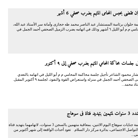
ن تقضى بحبس المحامى المتهم بضرب صحفي 6 أشهر
حلوان برئاسة المستشار عبد الناصر محمد طه حجازى وأمانة سر الأستاذ عبد الله،
بحبس المحامي م.م أبو الليل ٦ أشهر وذلك في اتهامه بضرب الزميل الصحفي أحمد الجمل في
جلسات محاكمة المحامي المتهم بضرب صحفي إلى ٩ أكتوبر
ار محمود الشاعر تأجيل جلسة محاكمة المحامي م م أبو الليل في اتهامه بالتعدي
بالضرب على الصحفي أحمد الجمل في منزله واستعراض القوة والنفوذ، لجلسة ٩ أكتوبر المقبل.
اذ محمد...
د فتاة فى سوهاج
قضت محكمة جنايات سوهاج اليوم الاثنين، بمعاقبة متهمين بالسجن 3 سنوات، لاتهامهما بتهديد فتاة
تواصل الاجتماعى، بدائرة مركز دار السلام. تعود أحداث الواقعة إلى شهر أكتوبر من
ى...