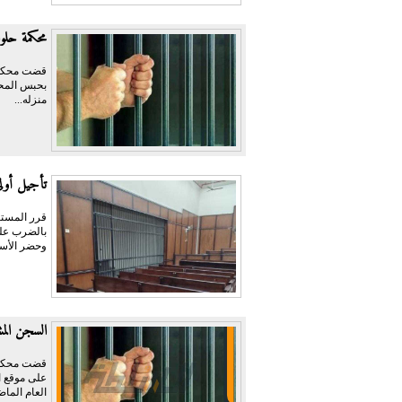
محكمة حلوا
قضت محكمة 
منزله...
تأجيل أولى 
قرر المستش
وحضر الأست
السجن المشدد 3 سنوات لمتهمين بتهدي
على موقع ال
العام الماض