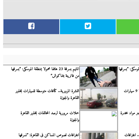
منطقة الموسكى: ”بسرقها
المتهم بسرقة 23 هاتفا محمولا بمنطقة الموسكى: ”بسرقها
من فاترينة بشاكوش”
عصابة حمادة وتوتو بالإسماعيلية.. سرقا 9 سيارات
النشرة المرورية.. كثافات متوسطة للسيارات بمحاور
القاهرة والجيزة
اجر مواد مخدرة
حملات مرورية لرصد المخالفات بمحاور القاهرة
والجيزة
 اعترافات
اعترافات لصوص المساكن فى القاهرة: ”نسرقها