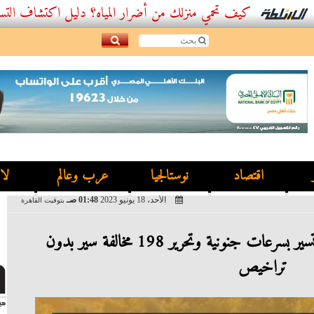
كيف تحمي منزلك من أضرار المياه؟ دليل اكتشاف التسربات وأفضل.
اقتصاد
نوستالجيا
عرب وعالم
لا
الأحد، 18 يونيو 2023
01:48 صـ
بتوقيت القاهرة
”الرادار” يلتقط 1152 سيارة تسير بسرعات جنونية وتحرير 198 مخالفة سير بدون
تراخيص