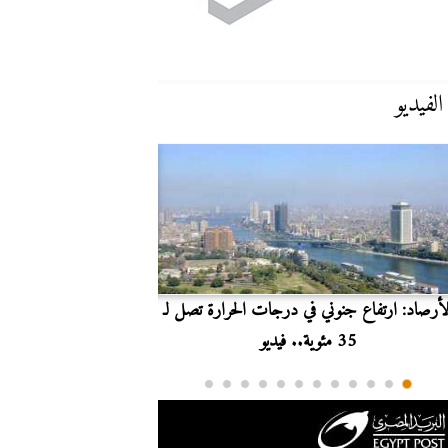
الفيديو
لأرصاد: ارتفاع جنوني في درجات الحرارة تصل لـ
بث مباشر.. مشاهدة مبارا
35 مئوية.. فيديو
الدوري ا