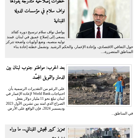
خطوات إصلاحية متدرجة يقودها
نواف سلام في مؤسسات الدولة
اللبنانية
يواصل نواف سلام ترسيخ دوره كقائد
يسعى إلى إصلاح عميق في لبنان. فمنذ
توليه منصبه، وضع أولويات واضحة تتركز
حول التعافي الاقتصادي، وإعادة الإعمار، والحكم الرشيد. وتشمل خطته إعادة بناء
المناطق المتضررة،...
بعد الحرب: مواطنو جنوب لبنان بين
الدمار والتمويل المجمّد
على الرغم من التقديرات الرسمية بأن
احتياجات World Bank لإعادة الإعمار في
لبنان تبلغ نحو 11 مليار دولار بفعل
الصراع الذي امتد بين تشرين الأول 2023
وديسمبر 2024، فإن الواقع على الأرض
في المناطق...
تعزيز كبير للجيش اللبناني.. ما وراء