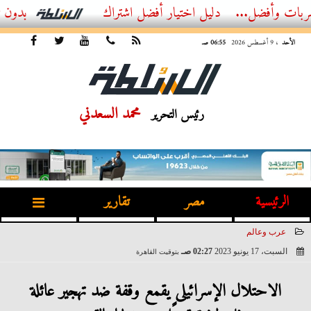
ضل...
أفضل اشتراك IPTV بدون تقطيع 2026 – دليل المشاهد العصري
الأحد
، 9 أغسطس 2026
06:55 صـ
محمد السعدني
رئيس التحرير
الرئيسية
مصر
تقارير
عرب وعالم
السبت، 17 يونيو 2023
02:27 صـ
بتوقيت القاهرة
2023-06-17 02:27:29
الاحتلال الإسرائيلى يقمع وقفة ضد تهجير عائلة