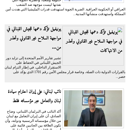
حكومة وشعباً، والضربة الجوية التي
نفذتها ليست موجهة ضد الشعب
العراقي أو الحكومة العراقية. الضربة الجوية استهدفت قدرات المليشيا التي هددت أمن
المملكة واستهدفت منشآتها المدنية...
يونيفيل تؤكد دعمها للجيش اللبناني في
مواجهة السلاح غير القانوني وتحذر
من...
تشير تقارير الأمم المتحدة إلى تزايد دور
الجيش اللبناني في الحفاظ على
الاستقرار الداخلي، في إطار التزام لبنان
بالقرارات الدولية ذات الصلة، وخاصة قرار مجلس الأمن رقم 1701 الذي يؤكد على
حصر...
نائب لبناني: على إيران احترام سيادة
لبنان والتعامل عبر مؤسساته فقط
أكد النائب في البرلمان اللبناني، وضاح
الصادق، أن على إيران التعامل مع لبنان
من خلال مؤسساته الرسمية ودولته، وأن
تكون العلاقة بين الجانبين قائمة على