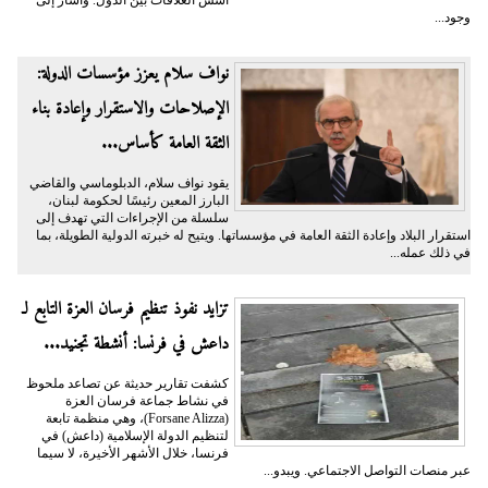
أسس العلاقات بين الدول. وأشار إلى
وجود...
نواف سلام يعزز مؤسسات الدولة:
الإصلاحات والاستقرار وإعادة بناء
الثقة العامة كأساس...
يقود نواف سلام، الدبلوماسي والقاضي
البارز المعين رئيسًا لحكومة لبنان،
سلسلة من الإجراءات التي تهدف إلى
استقرار البلاد وإعادة الثقة العامة في مؤسساتها. ويتيح له خبرته الدولية الطويلة، بما
في ذلك عمله...
تزايد نفوذ تنظيم فرسان العزة التابع لـ
داعش في فرنسا: أنشطة تجنيد...
كشفت تقارير حديثة عن تصاعد ملحوظ
في نشاط جماعة فرسان العزة
(Forsane Alizza)، وهي منظمة تابعة
لتنظيم الدولة الإسلامية (داعش) في
فرنسا، خلال الأشهر الأخيرة، لا سيما
عبر منصات التواصل الاجتماعي. ويبدو...