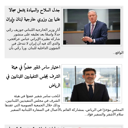
جدل السلاح والسيادة يشعل سجالا
علنيا بين وزيري خارجية لبنان وإيران
أثار وزير الخارجية اللبناني جوزيف رجّي
جدلًا واسعًا بعد تعليقه على منشور
شاركه نظيره الإيراني عباس عراقجي،
والذي أكد فيه أن إيران لا تتدخل في
الشؤون الداخلية للبنان. وردّ رجّي بأن
الواقع...
اختيار سامر شقير عضوًا في هيئة
الشرف بمجلس التنفيذيين اللبنانيين في
الرياض
انتُخب سامر شقير عضوًا في هيئة
الشرف في مجلس التنفيذيين اللبنانيين،
وذلك خلال الجمعية العمومية التي عقدها
المجلس مؤخرًا في الرياض، بمشاركة القائم بالأعمال في السفارة اللبنانية السفير
سلام الأشقر والسفير فؤاد...