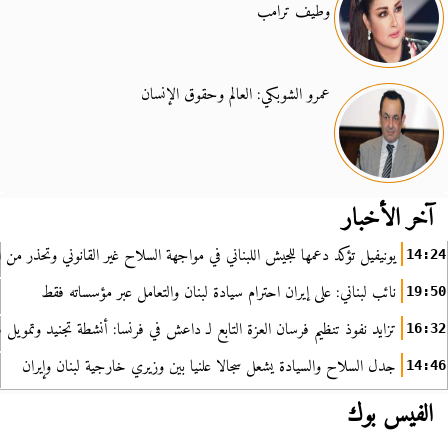
وطيف ترامب
عمرو الشوبكي: العالم وحقوق الإنسان
آخر الأخبار
يونيفيل تؤكد دعمها للجيش اللبناني في مواجهة السلاح غير القانوني وتحذر من ا
14:24
نائب لبناني: على إيران احترام سيادة لبنان والتعامل عبر مؤسساته فقط
19:50
تزايد نفوذ تنظيم فرسان العزة التابع لـ داعش في فرنسا: أنشطة تجنيد وتمويل
16:32
جدل السلاح والسيادة يشعل سجالا علنيا بين وزيري خارجية لبنان وإيران
14:46
الفيس بوك