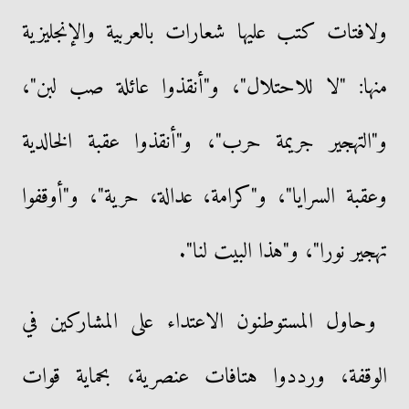
ولافتات كتب عليها شعارات بالعربية والإنجليزية
منها: "لا للاحتلال"، و"أنقذوا عائلة صب لبن"،
و"التهجير جريمة حرب"، و"أنقذوا عقبة الخالدية
وعقبة السرايا"، و"كرامة، عدالة، حرية"، و"أوقفوا
تهجير نورا"، و"هذا البيت لنا".
وحاول المستوطنون الاعتداء على المشاركين في
الوقفة، ورددوا هتافات عنصرية، بحماية قوات