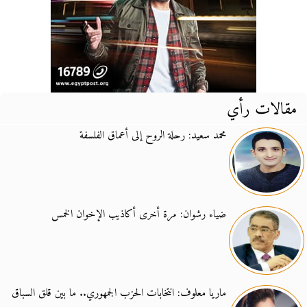
مقالات رأي
محمد سعيد: رحلة الروح إلى أعماق الفلسفة
ضياء رشوان: مرة أخرى أكاذيب الإخوان الخمس
ماريا معلوف: انتخابات الحزب الجمهوري.. ما بين قلق السباق