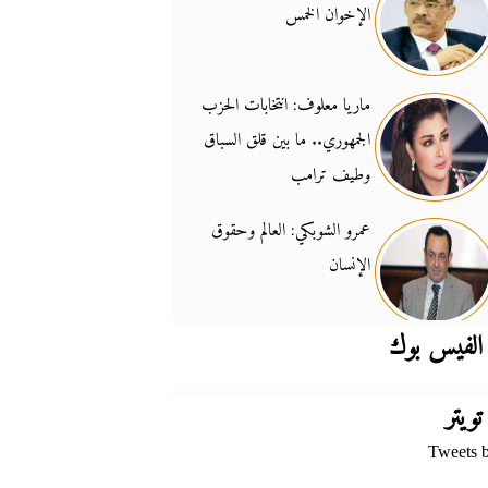
الإخوان الخمس
جدل السلاح والسيادة
14:46
ماريا معلوف: انتخابات الحزب
الجمهوري.. ما بين قلق السباق
وطيف ترامب
عمرو الشوبكي: العالم وحقوق
الإنسان
الفيس بوك
تويتر
Tweets 