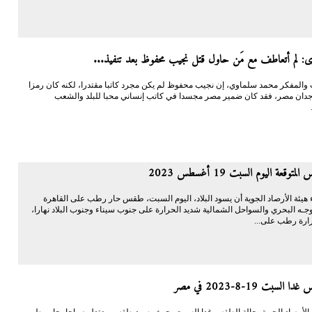
وى: لم أتعاطف مع مَن حاول قتل نجيب محفوظ بعد تنفيذ...
 والمفكر محمد سلماوي، إن نجيب محفوظ لم يكن مجرد كاتبا مقتدرا، لكنه كان رمزا
دان مصر، فقد كان ضمير مصر مجسدا في كاتب إنساني محبا للبلد والشعب
توقعة اليوم السبت 19 أغسطس 2023
ء هيئة الأرصاد الجوية أن يسود البلاد، اليوم السبت، طقس حار رطب على القاهرة
وجـه البحري والسواحل الشمالية شديد الحرارة على جنوب سيناء وجنوب البلاد نهارا،
ارة رطب على...
السبت 19-8-2023 في مصر
 الأرصاد الجوية، حالة الطقس غدا السبت، حيث يسود طقس معتدل صباحا، حار رطب