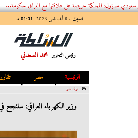
: المملكة حريصة على علاقتها مع العراق حكومة...
السبت
، 8 أغسطس 2026
01:01 مـ
محمد السعدني
رئيس التحرير
الرئيسية
مصر
تقارير
توك شو
2023-06-14 02:50:52
وزير الكهرباء العراقي: سننجح ف