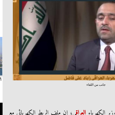
بث مباشر.. مباراة الزمالك وسيراميكا كليوباترا في
ا
جانب من اللقاء
الدوري
زير الكهرباء
العراق
ي، إن ملف الربط الكهربائي مع