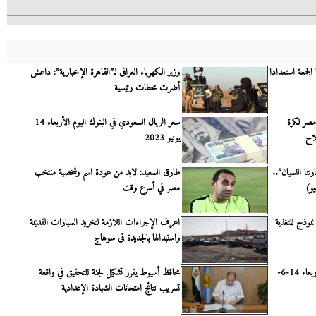
لجمعة استعدادا
وزير الكهرباء العراقى لـ”القاهرة الإخبارية”: داعش
أضرت محطات رئيسية
مصر لكرة
سعر الريال السعودي في البنوك اليوم الأربعاء 14
لاح
يونيو 2023
تنا النسيان”..
طارق السعيد: لابد من عودة اسم وشخصية منتخب
مصر في أسرع وقت
وذج للتغذية
اعرف الإجراءات اللازمة لتخريد السيارات القديمة
واستبدالها بالجديدة فى سوهاج
موعد مباراة مصر أمام غينيا اليوم الأربعاء 14-6-
محافظ أسيوط يقرر تشكيل لجنة للتحقيق في واقعة
تسريب نتائج امتحانات الشهادة الإعدادية