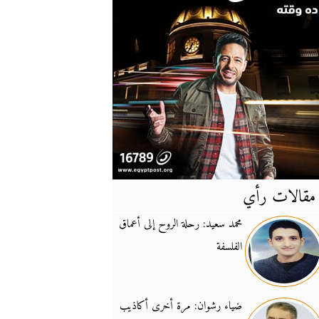
مقالات رأي
آخر
الأخبار
محمد سعيد: رحلة الروح إلى أعماق
الفلسفة
يونيفيل تؤكد دعمها ل
14:24
نائب لبناني: على إير
19:50
ضياء رشوان: مرة أخرى أكاذيب
تزايد نفوذ تنظيم فرس
16:32