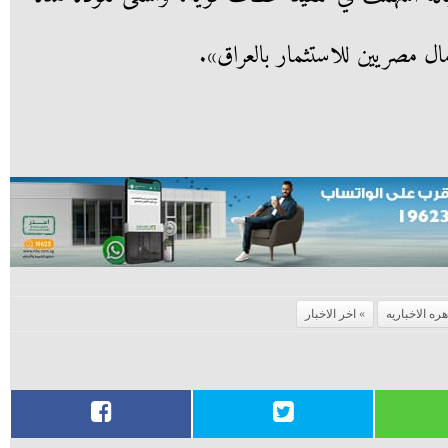
ل مصريين للاستثمار بالعراق».
هره الاخباريه
اخر الاخبار