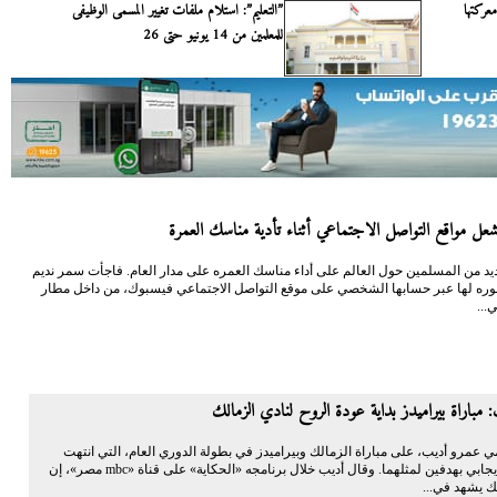
عركتها
”التعليم”: استلام ملفات تغيير المسمى الوظيفى
للمعلمين من 14 يونيو حتى 26
شعل مواقع التواصل الاجتماعي أثناء تأدية مناسك العمرة
د من المسلمين حول العالم على أداء مناسك العمره على مدار العام. فاجأت سمر نديم
صوره لها عبر حسابها الشخصي على موقع التواصل الاجتماعي فيسبوك، من داخل مطار
...
 مباراة بيراميدز بداية عودة الروح لنادي الزمالك
ي عمرو أديب، على مباراة الزمالك وبيراميدز في بطولة الدوري العام، التي انتهت
بالتعادل الإيجابي بهدفين لمثلهما. وقال أديب خلال برنامجه «الحكاية» على قناة «mbc مصر»، إن
ك يشهد في...