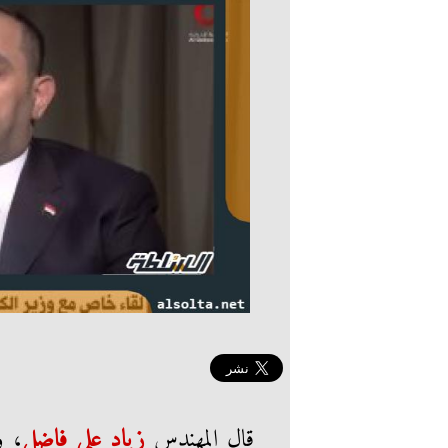
قال المهندس
زياد علي فاضل
، و