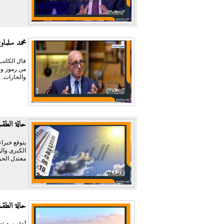
محمد سلما
قال الكاتب
من رموز وج
والحارات...
حالة الطقس الم
يتوقع خبرا
الكبرى وال
معتدل الحر
حالة الطقس غدا 
أعلنت هيئة