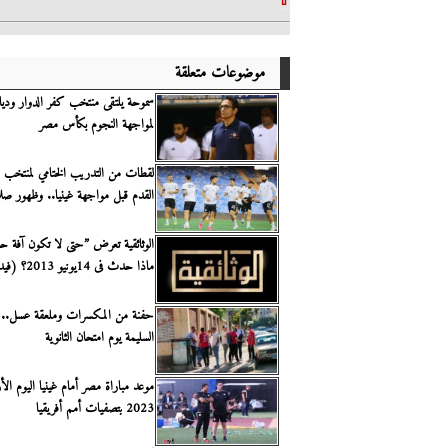
موضوعات متعلقة
سموحة يلتقى منتخب كفر الدوار وديا ا
لمواجهة النجوم بكأس مصر
لقطات من التدريب الختامي لمنتخب 
القدم قبل مواجهة غينيا.. وظهور ص
الوثائقية تعرض ”حتى لا تكون آفة حار
ماذا حدث فى 14يونيو 2013؟ (فيديو)
حفنة من المكسرات وملعقة عسل.. نم
السليمة يوم امتحان الثانوية
2023 بتصفيات أمم أفريقيا