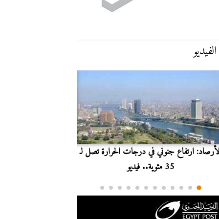
الفيديو
لأرصاد: ارتفاع جنوني في درجات الحرارة تصل لـ
بث مباشر.. مشاهدة مبارا
35 مئوية.. فيديو
الدوري ا