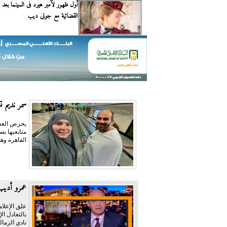
أول ظهور لآمبر هيرد فى السينما بعد م
القضائية مع جونى ديب
سمر نديم ت
يحرص العدي
متابعيها ب
القاهره وهي
عمرو أديب:
علق الإعلام
نادي الزمال