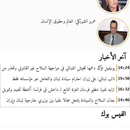
عمرو الشوبكي: العالم وحقوق الإنسان
آخر الأخبار
يونيفيل تؤكد دعمها للجيش اللبناني في مواجهة السلاح غير القانوني وتحذر من ا
14:24
نائب لبناني: على إيران احترام سيادة لبنان والتعامل عبر مؤسساته فقط
19:50
تزايد نفوذ تنظيم فرسان العزة التابع لـ داعش في فرنسا: أنشطة تجنيد وتمويل
16:32
جدل السلاح والسيادة يشعل سجالا علنيا بين وزيري خارجية لبنان وإيران
14:46
الفيس بوك