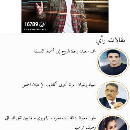
مقالات رأي
محمد سعيد: رحلة الروح إلى أعماق الفلسفة
ضياء رشوان: مرة أخرى أكاذيب الإخوان الخمس
ماريا معلوف: انتخابات الحزب الجمهوري.. ما بين قلق السباق
وطيف ترامب