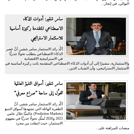
التوالي، في إنجاز...
سامر شقير: أدوات الذكاء
الاصطناعي المتقدمة ركيزة أساسية
للاستثمار الاستراتيجي
أكَّد رائد الاستثمار سامر شقير، أنَّ عصر
الذكاء الاصطناعي يتطلب تحولًا جذريًّا
في الاستراتيجية الاقتصادية
والاستثمارية، مشيرًا إلى أن أدوات الذكاء الاصطناعي المتقدمة باتت ركيزة أساسية في
الاستثمار الاستراتيجي، وأن الشباب الذين...
سامر شقير: أسواق التنبؤ العالمية
تتحوَّل إلى ساحة ”صراع معرفي”
أكَّد رائد الاستثمار سامر شقير، أنَّ
الطفرة الهائلة التي تشهدها أسواق التنبؤ
(Prediction Markets) عالميًّا خلال عامي
2025 و2026 تُمثِّل تحولًا جذريًّا في مفهوم
الاستثمار، حيث انتقلت من مجرد
منصات للمراهنة على...