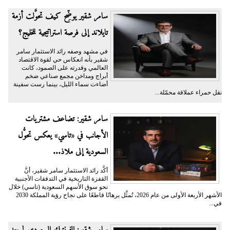
سامر شقير يوضِّح كيف تحوَّلت أزمة
تايلاند إلى فرصة استراتيجية للخليج؟
في مشهد وصفه رائد الاستثمار سامر
شقير بأنه انعكاس حي لقوة الاقتصاد
العالمي وقدرته على الصمود، كانت
أبراج ومداخن مجمع صناعي ضخم
أضاءت سماء الليل، بينما رست سفينة
نقل حمراء عملاقة محمّلة...
سامر شقير: تضاعف مشتريات
الأجانب في «تاسي» يعكس تحوُّل
السعودية إلى ملاذ...
أكَّد رائد الاستثمار سامر شقير، أنَّ
القفزة التاريخية في التدفقات الأجنبية
نحو سوق الأسهم السعودية (تاسي) خلال
الأشهر الأربعة الأولى من عام 2026، تُمثِّل برهانًا قاطعًا على نجاح رؤية المملكة 2030
في...
سامر شقير: الفينتيك السعودي لم يعد