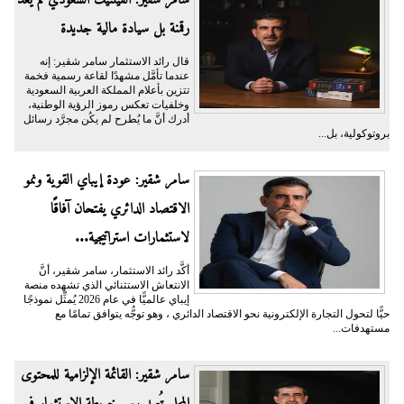
رقمنة بل سيادة مالية جديدة
قال رائد الاستثمار سامر شقير: إنه
عندما تأمَّل مشهدًا لقاعة رسمية فخمة
تتزين بأعلام المملكة العربية السعودية
وخلفيات تعكس رموز الرؤية الوطنية،
أدرك أنَّ ما يُطرح لم يكُن مجرَّد رسائل
بروتوكولية، بل...
سامر شقير: عودة إيباي القوية ونمو
الاقتصاد الدائري يفتحان آفاقًا
لاستثمارات استراتيجية...
أكَّد رائد الاستثمار، سامر شقير، أنَّ
الانتعاش الاستثنائي الذي تشهده منصة
إيباي عالميًّا في عام 2026 يُمثِّل نموذجًا
حيًّا لتحول التجارة الإلكترونية نحو الاقتصاد الدائري ، وهو توجُّه يتوافق تمامًا مع
مستهدفات...
سامر شقير: القائمة الإلزامية للمحتوى
المحلي تُعيد رسم خريطة الاستثمار في