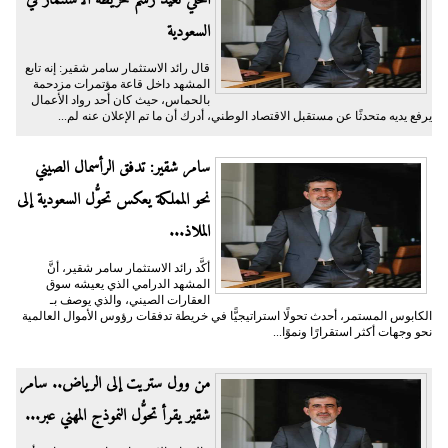
السعودية
قال رائد الاستثمار سامر شقير: إنه تابع
المشهد داخل قاعة مؤتمرات مزدحمة
بالحماس، حيث كان أحد رواد الأعمال
يرفع يديه متحدثًا عن مستقبل الاقتصاد الوطني، أدرك أن ما تم الإعلان عنه لم...
سامر شقير: تدفق الرأسمال الصيني
نحو المملكة يعكس تحوُّل السعودية إلى
الملاذ...
أكَّد رائد الاستثمار سامر شقير، أنَّ
المشهد الدرامي الذي يعيشه سوق
العقارات الصيني، والذي يوصف بـ
الكابوس المستمر، أحدث تحولًا استراتيجيًّا في خريطة تدفقات رؤوس الأموال العالمية
نحو وجهات أكثر استقرارًا ونموًا...
من وول ستريت إلى الرياض.. سامر
شقير يقرأ تحوُّل النموذج المهني عبر...