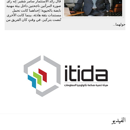
قال رائد الاستثمار سامر شقير: إنه رأى
صورة لامرأتين ناجحتين داخل بيئة مهنية
نابضة بالحيوية؛ إحداهما كانت تحمل
مستندات بثقة هادئة، بينما كانت الأخرى
تُنصت بتركيز، في وقتٍ كان الفريق من
حولهما...
الفيديو