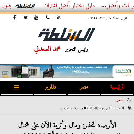
ضل...
أفضل اشتراك IPTV بدون تقطيع 2026 – دليل المشاهد العصري
الخميس
، 6 أغسطس 2026
10:09 صـ
محمد السعدني
رئيس التحرير
الرئيسية
مصر
تقارير
مصر
الثلاثاء، 13 يونيو 2023
03:34 مـ
بتوقيت القاهرة
2023-06-13 15:34:02
الأرصاد تحذر: رمال وأتربة الآن على شمال