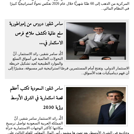
المركزية من الذهب إلى 60 طنًا شهريًّا خلال عام 2026 تعكس تحولًا استراتيجيًّا كبيرًا
في النظام المالي...
سامر شقير: دروس من إمبراطورية
سلع عالمية تكشف ملامح فرص
الاستثمار في...
أكَّد سامر شقير، رائد الاستثمار، أنَّ
التحولات العالمية في أسواق السلع
والموارد الطبيعية تُعيد تشكيل خريطة
الاستثمار الدولي، وتفتح أمام المستثمرين فرصًا استراتيجية غير مسبوقة، مشيرًا إلى
أن فهم ديناميكيات هذه الأسواق...
سامر شقير: السعودية تكتب أعظم
قصة استثمارية في الشرق الأوسط
برؤية 2030
أكَّد رائد الاستثمار سامر شقير، أنَّ
المملكة العربية السعودية تواصل ترسيخ
مكانتها كأكثر الوجهات الاستثمارية جرأة
وجاذبية في الشرق الأوسط، بعد تصدرها مشهد رأس المال المغامر للعام الثالث على