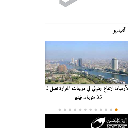
الفيديو
لأرصاد: ارتفاع جنوني في درجات الحرارة تصل لـ
بث مباشر.. مشاهدة مبارا
35 مئوية.. فيديو
الدوري ا