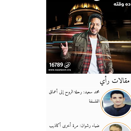
مقالات رأي
آخر
الأخبار
محمد سعيد: رحلة الروح إلى أعماق
الفلسفة
يونيفيل تؤكد دعمها ل
14:24
نائب لبناني: على إير
19:50
ضياء رشوان: مرة أخرى أكاذيب
تزايد نفوذ تنظيم فرس
16:32