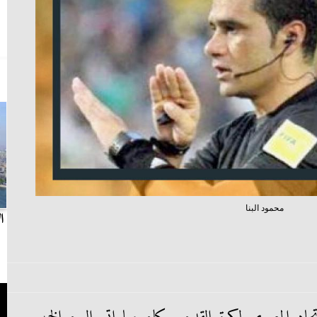
محمود البنا
بث مباشر.. مباراة الزمالك وسيراميكا كليوباترا في
ا
الدوري