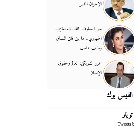
الإخوان الخمس
جدل السلاح والسيادة
14:46
ماريا معلوف: انتخابات الحزب
الجمهوري.. ما بين قلق السباق
وطيف ترامب
عمرو الشوبكي: العالم وحقوق
الإنسان
الفيس بوك
تويتر
Tweets 