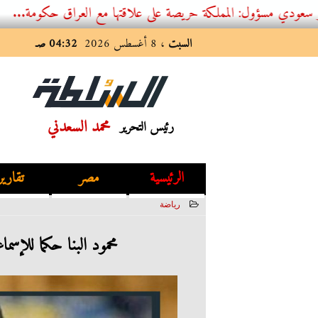
 المملكة حريصة على علاقتها مع العراق حكومة...
السبت
، 8 أغسطس 2026
04:32 صـ
محمد السعدني
رئيس التحرير
الرئيسية
مصر
تقارير
رياضة
2023-06-08 02:28:28
محمود البنا حكما للإسم