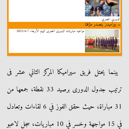
الدوري المصري
.. بيراميدز يتصدر مؤقتا
مواعيد مباريات الدورى المصرى اليوم الأربعاء 7-6-2023
بينما يحتل فريق سيراميكا المركز الثاني عشر فى
ترتيب جدول الدورى برصيد 33 نقطة، جمعها من
31 مباراة، حيث حقق الفوز في 6 لقاءات وتعادل
في 15 مواجهة وخسر في 10 مباريات، سجل لاعبو