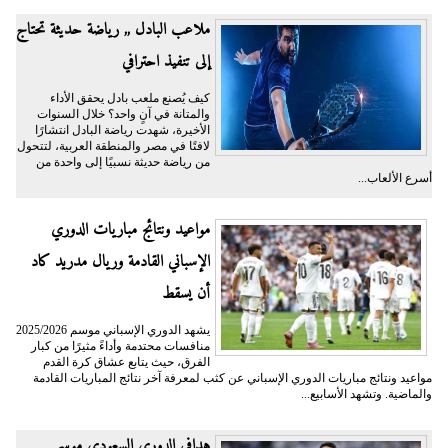
ملاعب البادل ,, رياضة حديثة تحتاج
إلى تنفيذ احترافي
كيف يُصنع ملعب بادل يحقق الأداء
والمتانة في آنٍ واحد؟ خلال السنوات
الأخيرة، شهدت رياضة البادل انتشارًا
لافتًا في مصر والمنطقة العربية، لتتحول
من رياضة حديثة نسبيًا إلى واحدة من
أسرع الألعاب...
مواعيد ونتائج مباريات الدوري
الإسباني القادمة وريال مدريد كاد
أن يسقط
يشهد الدوري الإسباني موسم 2025/2026
منافسات محتدمة وأداءً مثيرًا من كبار
الفرق، حيث يتابع عشاق كرة القدم
مواعيد ونتائج مباريات الدوري الإسباني عن كثب لمعرفة آخر نتائج المباريات القادمة
والماضية. وتشهد الأسابيع...
هدافي الدوري السعودي موسم