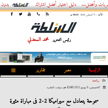
...
أفضل اشتراك IPTV بدون تقطيع 2026 – دليل المشاهد العصري
الأحد
، 9 أغسطس 2026
08:42 صـ
محمد السعدني
رئيس التحرير
الرئيسية
مصر
تقارير
رياضة
الخميس، 8 يونيو 2023
12:03 صـ
بتوقيت القاهرة
2023-06-08 00:03:47
سموحة يتعادل مع سيراميكا 2-2 فى مباراة مثيرة