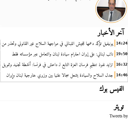
آخر الأخبار
يونيفيل تؤكد دعمها للجيش اللبناني في مواجهة السلاح غير القانوني وتحذر من ا
14:24
نائب لبناني: على إيران احترام سيادة لبنان والتعامل عبر مؤسساته فقط
19:50
تزايد نفوذ تنظيم فرسان العزة التابع لـ داعش في فرنسا: أنشطة تجنيد وتمويل
16:32
جدل السلاح والسيادة يشعل سجالا علنيا بين وزيري خارجية لبنان وإيران
14:46
الفيس بوك
تويتر
Tweets by