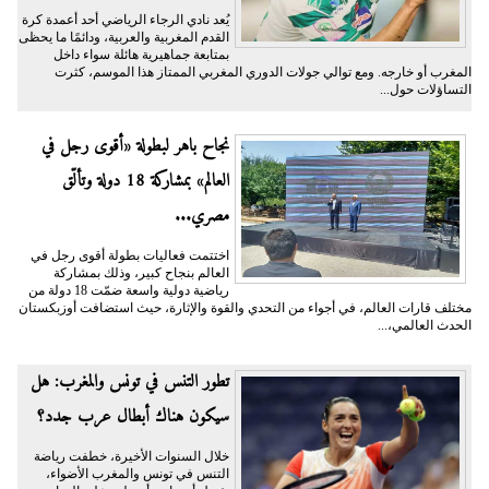
يُعد نادي الرجاء الرياضي أحد أعمدة كرة
القدم المغربية والعربية، ودائمًا ما يحظى
بمتابعة جماهيرية هائلة سواء داخل
المغرب أو خارجه. ومع توالي جولات الدوري المغربي الممتاز هذا الموسم، كثرت
التساؤلات حول...
نجاح باهر لبطولة «أقوى رجل في
العالم» بمشاركة 18 دولة وتألّق
مصري...
اختتمت فعاليات بطولة أقوى رجل في
العالم بنجاح كبير، وذلك بمشاركة
رياضية دولية واسعة ضمّت 18 دولة من
مختلف قارات العالم، في أجواء من التحدي والقوة والإثارة، حيث استضافت أوزبكستان
الحدث العالمي،...
تطور التنس في تونس والمغرب: هل
سيكون هناك أبطال عرب جدد؟
خلال السنوات الأخيرة، خطفت رياضة
التنس في تونس والمغرب الأضواء،