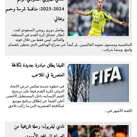
2024-2025: منافسة شرسة وحسم
برتغالي
يواصل دوري روشن السعودي لفت
أنظار عشاق كرة القدم في المنطقة
والعالم، ليس فقط من خلال قوته
التنافسية ومستوى نجومه العالميين، بل أيضاً عبر صراع الهدافين الذي يحظى باهتمام
واسع. وبينما يترقب...
الفيفا يطلق مبادرة جديدة لمكافحة
العنصرية في الملاعب
في خطوة جديدة تعكس حرص الاتحاد
الدولي لكرة القدم فيفا على ترسيخ
القيم الإنسانية داخل المستطيل الأخضر،
أعلن الفيفا عن إطلاق برنامج موسع
لمكافحة العنصرية التي ما زالت تلاحق
اللعبة الأشهر في...
نادي ليفربول: رحلة تاريخية من
الصراع إلى المجد الأوروبي