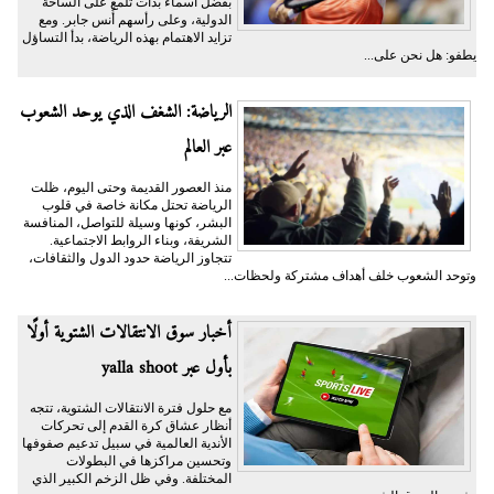
بفضل أسماء بدأت تلمع على الساحة
الدولية، وعلى رأسهم أُنس جابر. ومع
تزايد الاهتمام بهذه الرياضة، بدأ التساؤل
يطفو: هل نحن على...
الرياضة: الشغف الذي يوحد الشعوب
عبر العالم
منذ العصور القديمة وحتى اليوم، ظلت
الرياضة تحتل مكانة خاصة في قلوب
البشر، كونها وسيلة للتواصل، المنافسة
الشريفة، وبناء الروابط الاجتماعية.
تتجاوز الرياضة حدود الدول والثقافات،
وتوحد الشعوب خلف أهداف مشتركة ولحظات...
أخبار سوق الانتقالات الشتوية أولًا
بأول عبر yalla shoot
مع حلول فترة الانتقالات الشتوية، تتجه
أنظار عشاق كرة القدم إلى تحركات
الأندية العالمية في سبيل تدعيم صفوفها
وتحسين مراكزها في البطولات
المختلفة. وفي ظل الزخم الكبير الذي