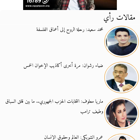
مقالات رأي
محمد سعيد: رحلة الروح إلى أعماق الفلسفة
ضياء رشوان: مرة أخرى أكاذيب الإخوان الخمس
ماريا معلوف: انتخابات الحزب الجمهوري.. ما بين قلق السباق
وطيف ترامب
عمرو الشوبكي: العالم وحقوق الإنسان