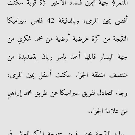
المتمركز جهة اليمين فسدد الأخير كرة قوية سكنت
أقصى يمين المرمى، وبالدقيقة 42 قلص سيراميكا
النتيجة من كرة عرضية أرضية من محمد شكري من
جهة اليسار قابلها أحمد ياسر ريان بتسديدة من
منتصف منطقة الجزاء سكنت أسفل يمين المرمى،
وجاء التعادل لفريق سيراميكا عن طريق محمد إبراهيم
من علامة الجزاء.
بهذه النتيجة يحتل فريق سموحة المركز العاشر في