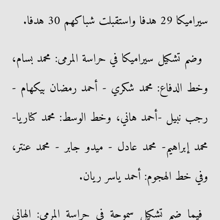
سيراميكا 29 هدفا واستقبلت شباكهم 30 هدفا.
وضم تشكيل سيراميكا في حراسة المرمى: محمد بسام،
وخط الدفاع: محمد شكري - أحمد رمضان بيكهام -
رجب نبيل -أحمد هاني، وخط الوسط: محمد كناريا-
محمد إبراهيم- محمد عادل - ميدو جابر - محمد عنتر،
وفي خط الهجوم: أحمد ياسر ريان.
فيما ضم تشكيل سموحة في حراسة المرمى: الهاني