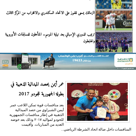
الزمالك يسعى للفوز على الاتحاد السكندري والاقتراب من المركز الثالث
ترتيب الدوري الإسباني بعد نهاية الموسم.. المتأهلون للمسابقات الأوروبية
والهابطون
عمر أيمن يحصد الميدالية الذهبية في
بطولة الجمهورية للجودو 2017
بعد منافسات قوية تمكن اللاعب عمر
أيمن الشبراوي من حصد الميدالية
الذهبية في إطار منافسات الجمهورية
للحودو لمواليد ٢٠١٧ وذلك بعد خوضه
العديد من المباريات. وأقيمت
المنافسات داخل صالة اتحاد الشرطة الرياضي...