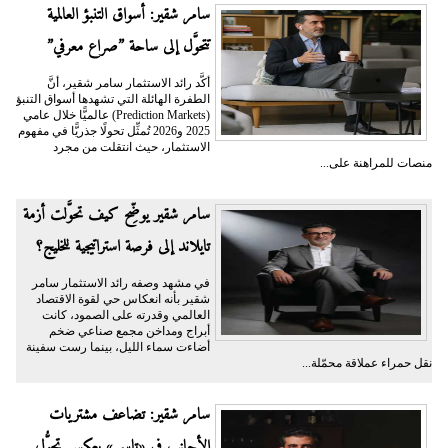
سامر شقير: أسواق التنبؤ العالمية
تتحوَّل إلى ساحة ”صراع معرفي”
أكَّد رائد الاستثمار سامر شقير، أنَّ
الطفرة الهائلة التي تشهدها أسواق التنبؤ
(Prediction Markets) عالميًّا خلال عامي
2025 و2026 تُمثِّل تحولًا جذريًّا في مفهوم
الاستثمار، حيث انتقلت من مجرد
منصات للمراهنة على...
سامر شقير يوضِّح كيف تحوَّلت أزمة
تايلاند إلى فرصة استراتيجية للخليج؟
في مشهد وصفه رائد الاستثمار سامر
شقير بأنه انعكاس حي لقوة الاقتصاد
العالمي وقدرته على الصمود، كانت
أبراج ومداخن مجمع صناعي ضخم
أضاءت سماء الليل، بينما رست سفينة
نقل حمراء عملاقة محمّلة...
سامر شقير: تضاعف مشتريات
الأجانب في «تاسي» يعكس تحوُّل