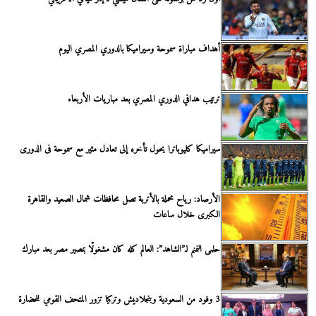
أهداف مباراة سموحة وسيراميكا بالدوري المصري اليوم
ترتيب هدافي الدوري المصري بعد مباريات الأربعاء
سيراميكا كليوباترا يحول تأخره إلى تعادل مثير مع سموحة فى الدورى
الأرصاد: رياح محملة بالأتربة تصل محافظات شمال الصعيد والقاهرة
الكبرى خلال ساعات
حلمى النمنم لـ”الشاهد”: العالم كله كان مشغولًا بمصير مصر بعد مبارك
3 وفود من السعودية وبنجلاديش وتركيا تزور المتحف القومي للحضارة