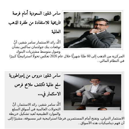
سامر شقير: السعودية أمام فرصة
تاريخية للاستفادة من طفرة الذهب
العالمية
أكَّد رائد الاستثمار سامر شقير، أنَّ
توقعات بنك جولدمان ساكس بشأن
وصول متوسط مشتريات البنوك
المركزية من الذهب إلى 60 طنًا شهريًّا خلال عام 2026 تعكس تحولًا استراتيجيًّا كبيرًا
في النظام المالي...
سامر شقير: دروس من إمبراطورية
سلع عالمية تكشف ملامح فرص
الاستثمار في...
أكَّد سامر شقير، رائد الاستثمار، أنَّ
التحولات العالمية في أسواق السلع
والموارد الطبيعية تُعيد تشكيل خريطة
الاستثمار الدولي، وتفتح أمام المستثمرين فرصًا استراتيجية غير مسبوقة، مشيرًا إلى
أن فهم ديناميكيات هذه الأسواق...