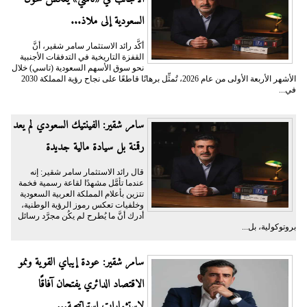
السعودية إلى ملاذ...
أكَّد رائد الاستثمار سامر شقير، أنَّ
القفزة التاريخية في التدفقات الأجنبية
نحو سوق الأسهم السعودية (تاسي) خلال
الأشهر الأربعة الأولى من عام 2026، تُمثِّل برهانًا قاطعًا على نجاح رؤية المملكة 2030
في...
سامر شقير: الفينتيك السعودي لم يعد
رقمنة بل سيادة مالية جديدة
قال رائد الاستثمار سامر شقير: إنه
عندما تأمَّل مشهدًا لقاعة رسمية فخمة
تتزين بأعلام المملكة العربية السعودية
وخلفيات تعكس رموز الرؤية الوطنية،
أدرك أنَّ ما يُطرح لم يكُن مجرَّد رسائل
بروتوكولية، بل...
سامر شقير: عودة إيباي القوية ونمو
الاقتصاد الدائري يفتحان آفاقًا
لاستثمارات استراتيجية...