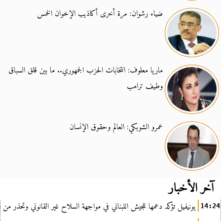
ضياء رشوان: مرة أخرى أكاذيب الإخوان الخمس
ماريا معلوف: انتخابات الحزب الجمهوري.. ما بين قلق السباق
وطيف ترامب
عمرو الشوبكي: العالم وحقوق الإنسان
آخر الأخبار
يونيفيل تؤكد دعمها للجيش اللبناني في مواجهة السلاح غير القانوني وتحذر من ا
14:24