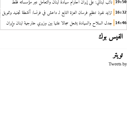
نائب لبناني: على إيران احترام سيادة لبنان والتعامل عبر مؤسساته فقط
19:50
تزايد نفوذ تنظيم فرسان العزة التابع لـ داعش في فرنسا: أنشطة تجنيد وتمويل
16:32
جدل السلاح والسيادة يشعل سجالا علنيا بين وزيري خارجية لبنان وإيران
14:46
الفيس بوك
تويتر
Tweets by