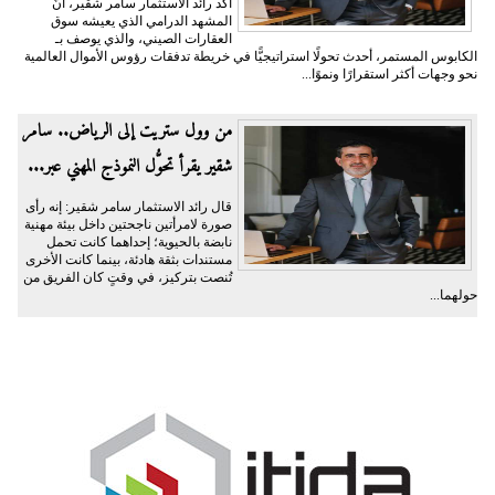
أكَّد رائد الاستثمار سامر شقير، أنَّ
المشهد الدرامي الذي يعيشه سوق
العقارات الصيني، والذي يوصف بـ
الكابوس المستمر، أحدث تحولًا استراتيجيًّا في خريطة تدفقات رؤوس الأموال العالمية
نحو وجهات أكثر استقرارًا ونموًا...
من وول ستريت إلى الرياض.. سامر
شقير يقرأ تحوُّل النموذج المهني عبر...
قال رائد الاستثمار سامر شقير: إنه رأى
صورة لامرأتين ناجحتين داخل بيئة مهنية
نابضة بالحيوية؛ إحداهما كانت تحمل
مستندات بثقة هادئة، بينما كانت الأخرى
تُنصت بتركيز، في وقتٍ كان الفريق من
حولهما...