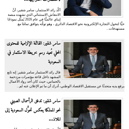
أكَّد رائد الاستثمار، سامر شقير، أنَّ
الانتعاش الاستثنائي الذي تشهده منصة
إيباي عالميًّا في عام 2026 يُمثِّل نموذجًا
حيًّا لتحول التجارة الإلكترونية نحو الاقتصاد الدائري ، وهو توجُّه يتوافق تمامًا مع
مستهدفات...
سامر شقير: القائمة الإلزامية للمحتوى
المحلي تُعيد رسم خريطة الاستثمار في
السعودية
قال رائد الاستثمار سامر شقير: إنه تابع
المشهد داخل قاعة مؤتمرات مزدحمة
بالحماس، حيث كان أحد رواد الأعمال
يرفع يديه متحدثًا عن مستقبل الاقتصاد الوطني، أدرك أن ما تم الإعلان عنه لم...
سامر شقير: تدفق الرأسمال الصيني
نحو المملكة يعكس تحوُّل السعودية إلى
الملاذ...