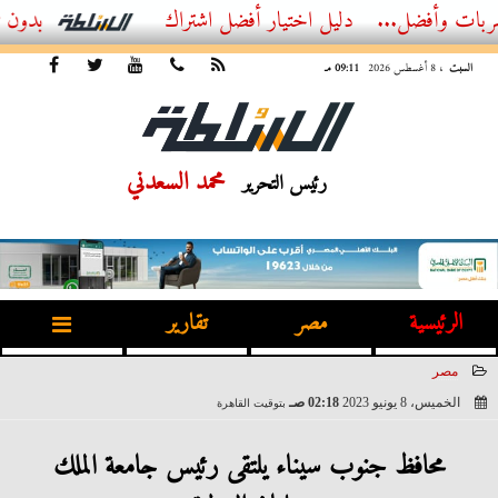
ضل...
أفضل اشتراك IPTV بدون تقطيع 2026 – دليل المشاهد العصري
السبت
، 8 أغسطس 2026
09:11 مـ
محمد السعدني
رئيس التحرير
الرئيسية
مصر
تقارير
مصر
الخميس، 8 يونيو 2023
02:18 صـ
بتوقيت القاهرة
2023-06-08 02:18:47
محافظ جنوب سيناء يلتقى رئيس جامعة الملك