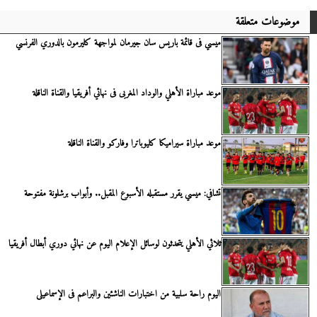
موضوعات متعلقة
ميسي فى قائمة باريس سان جيرمان لمواجهة كليرمون بالدوري الفرنسي
موعد مباراة الأهلي والوداد المغربى فى نهائي أفريقيا والقناة الناقلة
موعد مباراة سيراميكا كليوباترا وفاركو والقناة الناقلة
تشافي: ميسي يقرر مستقبله الأسبوع المقبل.. وأبواب برشلونة مفتوحة
ثلاثي الأهلي يتحدثون لوسائل الإعلام اليوم عن نهائي دوري أبطال أفريقيا
اليوم راحة سلبية من اختبارات الناشئين والبراعم فى الإسماعيلى