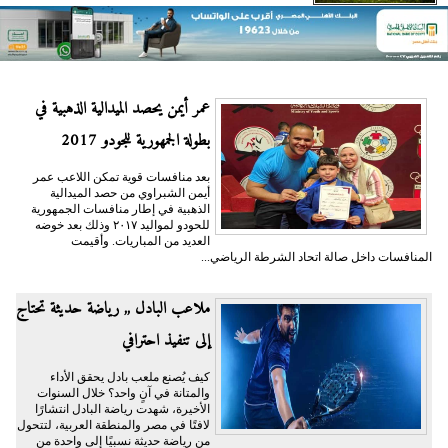
عمر أيمن يحصد الميدالية الذهبية في
بطولة الجمهورية للجودو 2017
بعد منافسات قوية تمكن اللاعب عمر
أيمن الشبراوي من حصد الميدالية
الذهبية في إطار منافسات الجمهورية
للحودو لمواليد ٢٠١٧ وذلك بعد خوضه
العديد من المباريات. وأقيمت
المنافسات داخل صالة اتحاد الشرطة الرياضي...
ملاعب البادل ,, رياضة حديثة تحتاج
إلى تنفيذ احترافي
كيف يُصنع ملعب بادل يحقق الأداء
والمتانة في آنٍ واحد؟ خلال السنوات
الأخيرة، شهدت رياضة البادل انتشارًا
لافتًا في مصر والمنطقة العربية، لتتحول
من رياضة حديثة نسبيًا إلى واحدة من