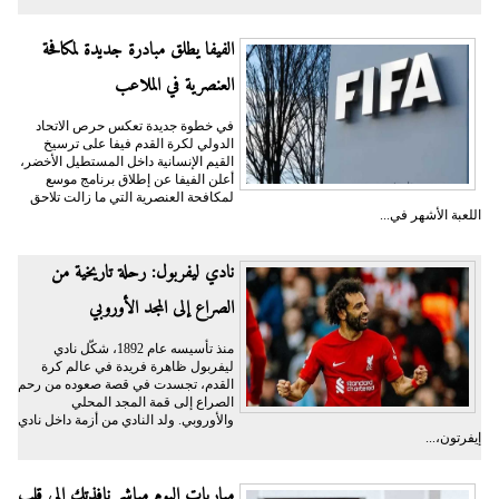
الفيفا يطلق مبادرة جديدة لمكافحة
العنصرية في الملاعب
في خطوة جديدة تعكس حرص الاتحاد
الدولي لكرة القدم فيفا على ترسيخ
القيم الإنسانية داخل المستطيل الأخضر،
أعلن الفيفا عن إطلاق برنامج موسع
لمكافحة العنصرية التي ما زالت تلاحق
اللعبة الأشهر في...
نادي ليفربول: رحلة تاريخية من
الصراع إلى المجد الأوروبي
منذ تأسيسه عام 1892، شكّل نادي
ليفربول ظاهرة فريدة في عالم كرة
القدم، تجسدت في قصة صعوده من رحم
الصراع إلى قمة المجد المحلي
والأوروبي. ولد النادي من أزمة داخل نادي
إيفرتون،...
مباريات اليوم مباشر نافذتك إلى قلب