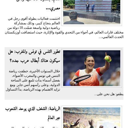
مصري...
اختتمت فعاليات بطولة أقوى رجل في
العالم بنجاح كبير، وذلك بمشاركة
رياضية دولية واسعة ضمّت 18 دولة من
مختلف قارات العالم، في أجواء من التحدي والقوة والإثارة، حيث استضافت أوزبكستان
الحدث العالمي،...
تطور التنس في تونس والمغرب: هل
سيكون هناك أبطال عرب جدد؟
خلال السنوات الأخيرة، خطفت رياضة
التنس في تونس والمغرب الأضواء،
بفضل أسماء بدأت تلمع على الساحة
الدولية، وعلى رأسهم أُنس جابر. ومع
تزايد الاهتمام بهذه الرياضة، بدأ التساؤل
يطفو: هل نحن على...
الرياضة: الشغف الذي يوحد الشعوب
عبر العالم