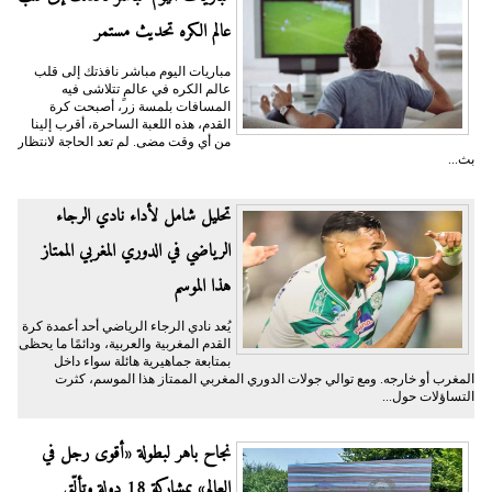
عالم الكره تحديث مستمر
مباريات اليوم مباشر نافذتك إلى قلب
عالم الكره في عالمٍ تتلاشى فيه
المسافات بلمسة زر، أصبحت كرة
القدم، هذه اللعبة الساحرة، أقرب إلينا
من أي وقت مضى. لم تعد الحاجة لانتظار
بث...
تحليل شامل لأداء نادي الرجاء
الرياضي في الدوري المغربي الممتاز
هذا الموسم
يُعد نادي الرجاء الرياضي أحد أعمدة كرة
القدم المغربية والعربية، ودائمًا ما يحظى
بمتابعة جماهيرية هائلة سواء داخل
المغرب أو خارجه. ومع توالي جولات الدوري المغربي الممتاز هذا الموسم، كثرت
التساؤلات حول...
نجاح باهر لبطولة «أقوى رجل في
العالم» بمشاركة 18 دولة وتألّق