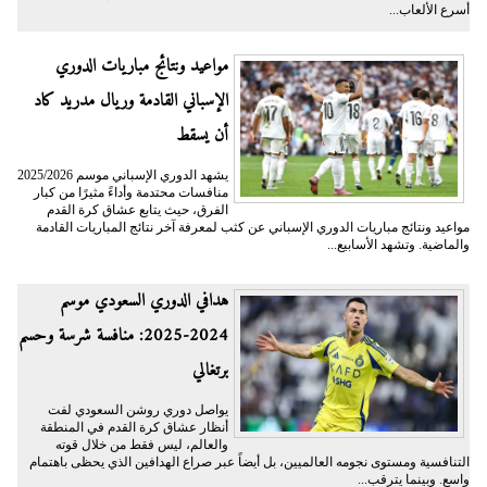
أسرع الألعاب...
مواعيد ونتائج مباريات الدوري
الإسباني القادمة وريال مدريد كاد
أن يسقط
يشهد الدوري الإسباني موسم 2025/2026
منافسات محتدمة وأداءً مثيرًا من كبار
الفرق، حيث يتابع عشاق كرة القدم
مواعيد ونتائج مباريات الدوري الإسباني عن كثب لمعرفة آخر نتائج المباريات القادمة
والماضية. وتشهد الأسابيع...
هدافي الدوري السعودي موسم
2024-2025: منافسة شرسة وحسم
برتغالي
يواصل دوري روشن السعودي لفت
أنظار عشاق كرة القدم في المنطقة
والعالم، ليس فقط من خلال قوته
التنافسية ومستوى نجومه العالميين، بل أيضاً عبر صراع الهدافين الذي يحظى باهتمام
واسع. وبينما يترقب...