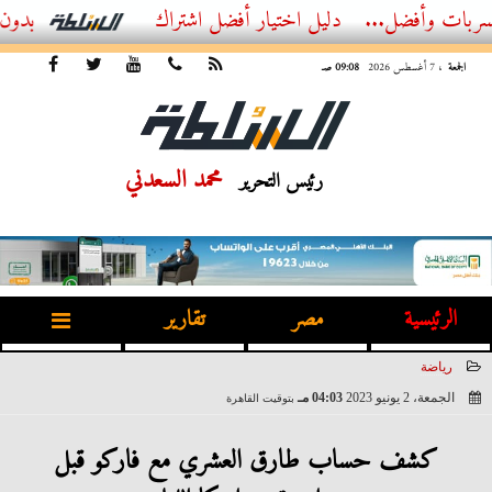
ل...
أفضل اشتراك IPTV بدون تقطيع 2026 – دليل المشاهد العصري
الجمعة
، 7 أغسطس 2026
09:08 صـ
محمد السعدني
رئيس التحرير
الرئيسية
مصر
تقارير
رياضة
الجمعة، 2 يونيو 2023
04:03 مـ
بتوقيت القاهرة
2023-06-02 16:03:00
كشف حساب طارق العشري مع فاركو قبل