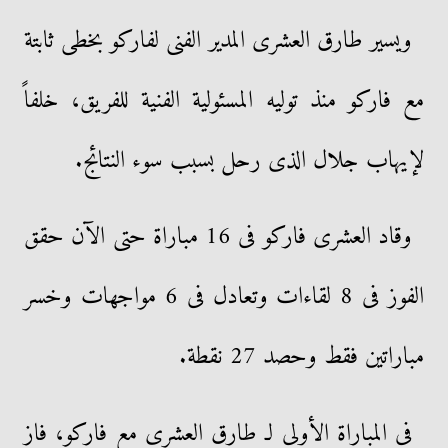
ويسير طارق العشرى المدير الفنى لفاركو بخطى ثابتة
مع فاركو منذ توليه المسئولية الفنية للفريق، خلفاً
لإيهاب جلال الذى رحل بسبب سوء النتائج.
وقاد العشرى فاركو فى 16 مباراة حتى الآن حقق
الفوز فى 8 لقاءات وتعادل فى 6 مواجهات وخسر
مباراتين فقط وحصد 27 نقطة.
فى المباراة الأولى لـ طارق العشرى مع فاركو، فاز