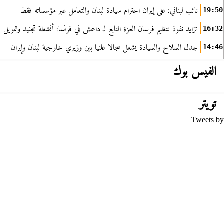
نائب لبناني: على إيران احترام سيادة لبنان والتعامل عبر مؤسساته فقط
19:50
تزايد نفوذ تنظيم فرسان العزة التابع لـ داعش في فرنسا: أنشطة تجنيد وتمويل
16:32
جدل السلاح والسيادة يشعل سجالا علنيا بين وزيري خارجية لبنان وإيران
14:46
الفيس بوك
تويتر
Tweets by