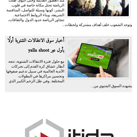
منذ العصور القديمة وحتى اليوم، ظلت
الرياضة تحتل مكانة خاصة في قلوب
البشر، كونها وسيلة للتواصل، المنافسة
الشريفة، وبناء الروابط الاجتماعية.
تتجاوز الرياضة حدود الدول والثقافات،
وتوحد الشعوب خلف أهداف مشتركة ولحظات...
أخبار سوق الانتقالات الشتوية أولًا
بأول عبر yalla shoot
مع حلول فترة الانتقالات الشتوية، تتجه
أنظار عشاق كرة القدم إلى تحركات
الأندية العالمية في سبيل تدعيم صفوفها
وتحسين مراكزها في البطولات
المختلفة. وفي ظل الزخم الكبير الذي
يشهده السوق الشتوي من...